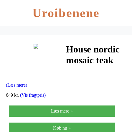
Uroibenene
House nordic
mosaic teak
taburet
(Læs mere)
649 kr.
(Vis fragtpris)
Læs mere »
Køb nu »