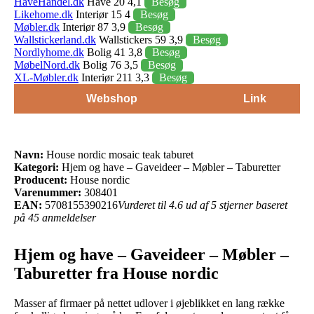
HaveHandel.dk
Have 20 4,1
Besøg
Likehome.dk
Interiør 15 4
Besøg
Møbler.dk
Interiør 87 3,9
Besøg
Wallstickerland.dk
Wallstickers 59 3,9
Besøg
Nordlyhome.dk
Bolig 41 3,8
Besøg
MøbelNord.dk
Bolig 76 3,5
Besøg
XL-Møbler.dk
Interiør 211 3,3
Besøg
Webshop
Link
Navn:
House nordic mosaic teak taburet
Kategori:
Hjem og have – Gaveideer – Møbler – Taburetter
Producent:
House nordic
Varenummer:
308401
EAN:
5708155390216
Vurderet til 4.6 ud af 5 stjerner baseret
på 45 anmeldelser
Hjem og have – Gaveideer – Møbler –
Taburetter fra House nordic
Masser af firmaer på nettet udlover i øjeblikket en lang række