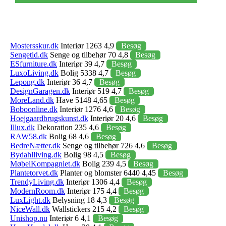
Mostersskur.dk
Interiør 1263 4,9
Besøg
Sengetid.dk
Senge og tilbehør 70 4,8
Besøg
ESfurniture.dk
Interiør 39 4,7
Besøg
LuxoLiving.dk
Bolig 5338 4,7
Besøg
Lepong.dk
Interiør 36 4,7
Besøg
DesignGaragen.dk
Interiør 519 4,7
Besøg
MoreLand.dk
Have 5148 4,65
Besøg
Boboonline.dk
Interiør 1276 4,6
Besøg
Hoejgaardbrugskunst.dk
Interiør 20 4,6
Besøg
Illux.dk
Dekoration 235 4,6
Besøg
RAW58.dk
Bolig 68 4,6
Besøg
BedreNætter.dk
Senge og tilbehør 726 4,6
Besøg
Bydahlliving.dk
Bolig 98 4,5
Besøg
MøbelKompagniet.dk
Bolig 239 4,5
Besøg
Plantetorvet.dk
Planter og blomster 6440 4,45
Besøg
TrendyLiving.dk
Interiør 1306 4,4
Besøg
ModernRoom.dk
Interiør 175 4,4
Besøg
LuxLight.dk
Belysning 18 4,3
Besøg
NiceWall.dk
Wallstickers 215 4,2
Besøg
Unishop.nu
Interiør 6 4,1
Besøg