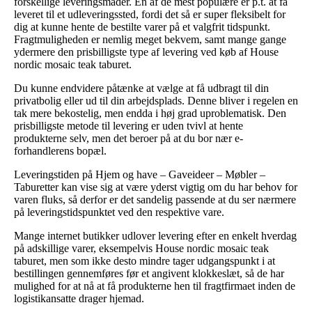
forskellige leveringsmåder. En af de mest populære er p.t. at få
leveret til et udleveringssted, fordi det så er super fleksibelt for
dig at kunne hente de bestilte varer på et valgfrit tidspunkt.
Fragtmuligheden er nemlig meget bekvem, samt mange gange
ydermere den prisbilligste type af levering ved køb af House
nordic mosaic teak taburet.
Du kunne endvidere påtænke at vælge at få udbragt til din
privatbolig eller ud til din arbejdsplads. Denne bliver i regelen en
tak mere bekostelig, men endda i høj grad uproblematisk. Den
prisbilligste metode til levering er uden tvivl at hente
produkterne selv, men det beroer på at du bor nær e-
forhandlerens bopæl.
Leveringstiden på Hjem og have – Gaveideer – Møbler –
Taburetter kan vise sig at være yderst vigtig om du har behov for
varen fluks, så derfor er det sandelig passende at du ser nærmere
på leveringstidspunktet ved den respektive vare.
Mange internet butikker udlover levering efter en enkelt hverdag
på adskillige varer, eksempelvis House nordic mosaic teak
taburet, men som ikke desto mindre tager udgangspunkt i at
bestillingen gennemføres før et angivent klokkeslæt, så de har
mulighed for at nå at få produkterne hen til fragtfirmaet inden de
logistikansatte drager hjemad.