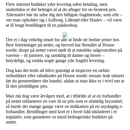
Flere internet butikker yder levering uden betaling, men
undertiden er det betinget af at du aftager for en bestemt pris.
Alternativt bør du udse dig den billigste fragtmetode, som ofte –
om man opholder sig i Aalborg, Lillerød eller Haslev – vil være
at få bragt bestillingen til en pakkeshop.
Det er i dag virkelig smart for alle at finde de bedste priser hos
flere forretninger på nettet, og herved har flertallet af House
nordic shops på nettet været nødt til at mindske salgsværdien på
varerne – til juniorer, og samtidig til damer og herrer –
betydeligt, og endda nogle gange yde fragtfri levering.
Dog kan det trods alt blive gunstigt at inspicere en række
netbutikker efter rabatkoder på House nordic mosaic teak taburet
før du gennemfører din handel, sådan at man ikke er i tvivl om at
få den prisbilligste pris.
Man må dog være årvågen med, at i tilfælde af at en forhandler
på nettet reklamerer en vare til en pris som er ufattelig favorabel,
så burde det mange gange være en indikation på en snydagtig e-
forhandler. Bestillinger med kort er i hvert fald inkluderet i et
regulativ, som garanterer os imod bedrageriske butikker på
nettet.