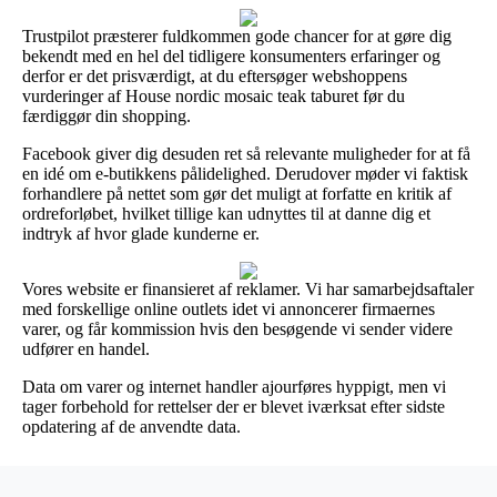
Trustpilot præsterer fuldkommen gode chancer for at gøre dig
bekendt med en hel del tidligere konsumenters erfaringer og
derfor er det prisværdigt, at du eftersøger webshoppens
vurderinger af House nordic mosaic teak taburet før du
færdiggør din shopping.
Facebook giver dig desuden ret så relevante muligheder for at få
en idé om e-butikkens pålidelighed. Derudover møder vi faktisk
forhandlere på nettet som gør det muligt at forfatte en kritik af
ordreforløbet, hvilket tillige kan udnyttes til at danne dig et
indtryk af hvor glade kunderne er.
Vores website er finansieret af reklamer. Vi har samarbejdsaftaler
med forskellige online outlets idet vi annoncerer firmaernes
varer, og får kommission hvis den besøgende vi sender videre
udfører en handel.
Data om varer og internet handler ajourføres hyppigt, men vi
tager forbehold for rettelser der er blevet iværksat efter sidste
opdatering af de anvendte data.