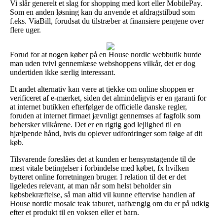
Vi slår generelt et slag for shopping med kort eller MobilePay.
Som en anden løsning kan du anvende et afdragstilbud som
f.eks. ViaBill, forudsat du tilstræber at finansiere pengene over
flere uger.
Forud for at nogen køber på en House nordic webbutik burde
man uden tvivl gennemlæse webshoppens vilkår, det er dog
undertiden ikke særlig interessant.
Et andet alternativ kan være at tjekke om online shoppen er
verificeret af e-mærket, siden det almindeligvis er en garanti for
at internet butikken efterfølger de officielle danske regler,
foruden at internet firmaet jævnligt gennemses af fagfolk som
behersker vilkårene. Det er en rigtig god lejlighed til en
hjælpende hånd, hvis du oplever udfordringer som følge af dit
køb.
Tilsvarende foreslåes det at kunden er hensynstagende til de
mest vitale betingelser i forbindelse med købet, fx hvilken
bytteret online forretningen bruger. I relation til det er det
ligeledes relevant, at man når som helst beholder sin
købsbekræftelse, så man altid vil kunne eftervise handlen af
House nordic mosaic teak taburet, uafhængig om du er på udkig
efter et produkt til en voksen eller et barn.