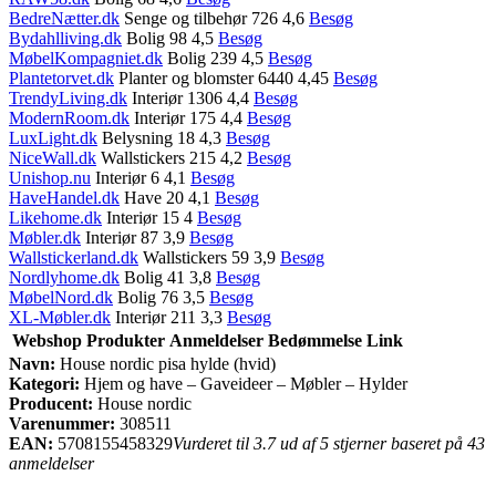
BedreNætter.dk
Senge og tilbehør 726 4,6
Besøg
Bydahlliving.dk
Bolig 98 4,5
Besøg
MøbelKompagniet.dk
Bolig 239 4,5
Besøg
Plantetorvet.dk
Planter og blomster 6440 4,45
Besøg
TrendyLiving.dk
Interiør 1306 4,4
Besøg
ModernRoom.dk
Interiør 175 4,4
Besøg
LuxLight.dk
Belysning 18 4,3
Besøg
NiceWall.dk
Wallstickers 215 4,2
Besøg
Unishop.nu
Interiør 6 4,1
Besøg
HaveHandel.dk
Have 20 4,1
Besøg
Likehome.dk
Interiør 15 4
Besøg
Møbler.dk
Interiør 87 3,9
Besøg
Wallstickerland.dk
Wallstickers 59 3,9
Besøg
Nordlyhome.dk
Bolig 41 3,8
Besøg
MøbelNord.dk
Bolig 76 3,5
Besøg
XL-Møbler.dk
Interiør 211 3,3
Besøg
Webshop
Produkter
Anmeldelser
Bedømmelse
Link
Navn:
House nordic pisa hylde (hvid)
Kategori:
Hjem og have – Gaveideer – Møbler – Hylder
Producent:
House nordic
Varenummer:
308511
EAN:
5708155458329
Vurderet til 3.7 ud af 5 stjerner baseret på 43
anmeldelser