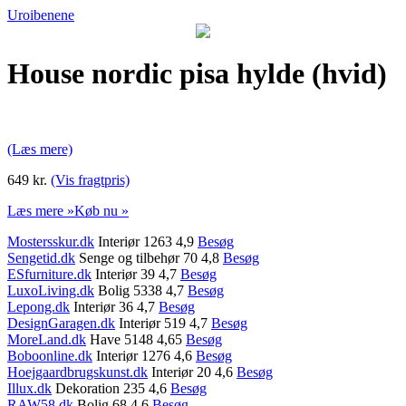
Uroibenene
House nordic pisa hylde (hvid)
(Læs mere)
649 kr.
(Vis fragtpris)
Læs mere »
Køb nu »
Mostersskur.dk
Interiør 1263 4,9
Besøg
Sengetid.dk
Senge og tilbehør 70 4,8
Besøg
ESfurniture.dk
Interiør 39 4,7
Besøg
LuxoLiving.dk
Bolig 5338 4,7
Besøg
Lepong.dk
Interiør 36 4,7
Besøg
DesignGaragen.dk
Interiør 519 4,7
Besøg
MoreLand.dk
Have 5148 4,65
Besøg
Boboonline.dk
Interiør 1276 4,6
Besøg
Hoejgaardbrugskunst.dk
Interiør 20 4,6
Besøg
Illux.dk
Dekoration 235 4,6
Besøg
RAW58.dk
Bolig 68 4,6
Besøg