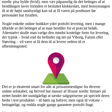
nordic pisa hylde (hvid), men vær påpasselig da det betinges af at
bestillingen laves forinden et besluttet klokkeslæt, med hensynstagen
til at de højst sandsynligt kan nå at få varen på posthuset før
personalet har fyraften.
Nogle enkelte online butikker yder portofri levering, men i mange
tilfælde er det betinget af at man bestiller for et præcist beløb.
Alternativt skulle man vælge den mindst kostelige form for levering,
der typisk – hvad end du befinder sig tæt på Viborg, Farum eller
Støvring – vil være at få dem til at levere ordren til et
afhentningssted.
Det er jo ekstremt smart for alle at prissammenligne fra diverse
online selskaber, og herved har masser af House nordic firmaer på
nettet fundet det uundgåeligt at sænke salgspriserne på specielt deres
bedst i test produkter – til børn og babyer, men også til voksne –
betragteligt, og endda nogle gange garantere portofri fragt.