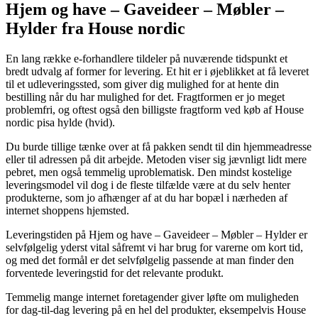
Hjem og have – Gaveideer – Møbler –
Hylder fra House nordic
En lang række e-forhandlere tildeler på nuværende tidspunkt et
bredt udvalg af former for levering. Et hit er i øjeblikket at få leveret
til et udleveringssted, som giver dig mulighed for at hente din
bestilling når du har mulighed for det. Fragtformen er jo meget
problemfri, og oftest også den billigste fragtform ved køb af House
nordic pisa hylde (hvid).
Du burde tillige tænke over at få pakken sendt til din hjemmeadresse
eller til adressen på dit arbejde. Metoden viser sig jævnligt lidt mere
pebret, men også temmelig uproblematisk. Den mindst kostelige
leveringsmodel vil dog i de fleste tilfælde være at du selv henter
produkterne, som jo afhænger af at du har bopæl i nærheden af
internet shoppens hjemsted.
Leveringstiden på Hjem og have – Gaveideer – Møbler – Hylder er
selvfølgelig yderst vital såfremt vi har brug for varerne om kort tid,
og med det formål er det selvfølgelig passende at man finder den
forventede leveringstid for det relevante produkt.
Temmelig mange internet foretagender giver løfte om muligheden
for dag-til-dag levering på en hel del produkter, eksempelvis House