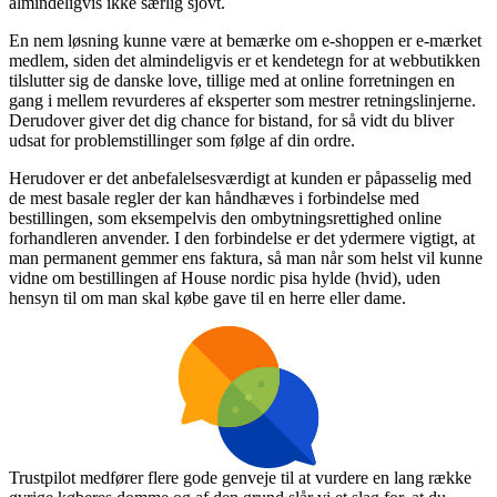
almindeligvis ikke særlig sjovt.
En nem løsning kunne være at bemærke om e-shoppen er e-mærket
medlem, siden det almindeligvis er et kendetegn for at webbutikken
tilslutter sig de danske love, tillige med at online forretningen en
gang i mellem revurderes af eksperter som mestrer retningslinjerne.
Derudover giver det dig chance for bistand, for så vidt du bliver
udsat for problemstillinger som følge af din ordre.
Herudover er det anbefalelsesværdigt at kunden er påpasselig med
de mest basale regler der kan håndhæves i forbindelse med
bestillingen, som eksempelvis den ombytningsrettighed online
forhandleren anvender. I den forbindelse er det ydermere vigtigt, at
man permanent gemmer ens faktura, så man når som helst vil kunne
vidne om bestillingen af House nordic pisa hylde (hvid), uden
hensyn til om man skal købe gave til en herre eller dame.
Trustpilot medfører flere gode genveje til at vurdere en lang række