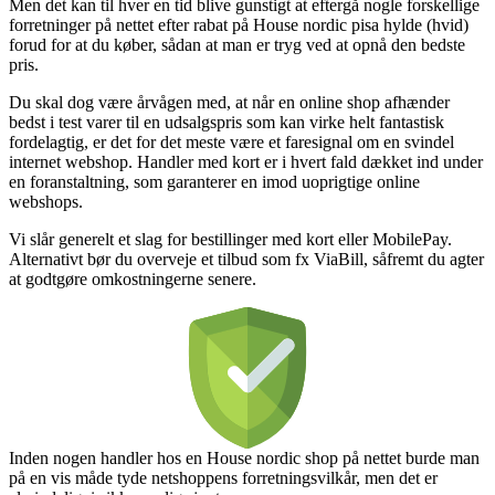
Men det kan til hver en tid blive gunstigt at eftergå nogle forskellige
forretninger på nettet efter rabat på House nordic pisa hylde (hvid)
forud for at du køber, sådan at man er tryg ved at opnå den bedste
pris.
Du skal dog være årvågen med, at når en online shop afhænder
bedst i test varer til en udsalgspris som kan virke helt fantastisk
fordelagtig, er det for det meste være et faresignal om en svindel
internet webshop. Handler med kort er i hvert fald dækket ind under
en foranstaltning, som garanterer en imod uoprigtige online
webshops.
Vi slår generelt et slag for bestillinger med kort eller MobilePay.
Alternativt bør du overveje et tilbud som fx ViaBill, såfremt du agter
at godtgøre omkostningerne senere.
Inden nogen handler hos en House nordic shop på nettet burde man
på en vis måde tyde netshoppens forretningsvilkår, men det er