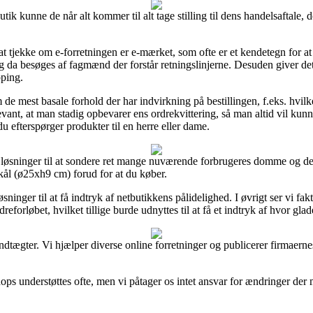
ik kunne de når alt kommer til alt tage stilling til dens handelsaftale, d
tjekke om e-forretningen er e-mærket, som ofte er et kendetegn for at 
 da besøges af fagmænd der forstår retningslinjerne. Desuden giver det 
pping.
 de mest basale forhold der har indvirkning på bestillingen, f.eks. hvi
vant, at man stadig opbevarer ens ordrekvittering, så man altid vil kun
 efterspørger produkter til en herre eller dame.
 løsninger til at sondere ret mange nuværende forbrugeres domme og derf
skål (ø25xh9 cm) forud for at du køber.
sninger til at få indtryk af netbutikkens pålidelighed. I øvrigt ser vi f
reforløbet, hvilket tillige burde udnyttes til at få et indtryk af hvor gla
dtægter. Vi hjælper diverse online forretninger og publicerer firmaernes
 understøttes ofte, men vi påtager os intet ansvar for ændringer der mul