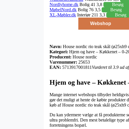
Nordlyhome.dk
Bolig 41 3,8
Besøg
MøbelNord.dk
Bolig 76 3,5
Besøg
XL-Møbler.dk
Interiør 211 3,3
Besøg
Webshop
Navn:
House nordic rio teak skål (ø25xh9 
Kategori:
Hjem og have – Køkkenet – 0-200
Producent:
House nordic
Varenummer:
25653
EAN:
5713917001811
Vurderet til 3.9 ud 
Hjem og have – Køkkenet –
Mange internet webshops tilbyder heldigvis e
gør det muligt at hente de købte produkter 
køb af House nordic rio teak skål (ø25xh9 
Du kan ydermere vælge at få produkterne send
ultra problemfri. Den mest betalelige type a
forretningens bopæl.