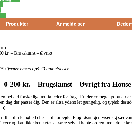
Produkter
Anmeldelser
Bedøm
cm)
 kr. – Brugskunst – Øvrigt
af 5 stjerner baseret på 33 anmeldelser
 0-200 kr. – Brugskunst – Øvrigt fra House
n hel del forskellige muligheder for fragt. En der er meget populær er i 
den dag der passer dig. Den er altså yderst let gængelig, og typisk desu
cm).
t til din lejlighed eller til dit arbejde. Fragtløsningen viser sig sædva
f levering kan ikke benægtes at være selv at hente ordren, men dette kr