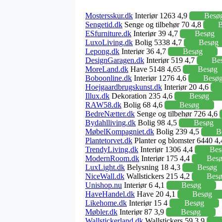
Mostersskur.dk
Interiør 1263 4,9
Besø
Sengetid.dk
Senge og tilbehør 70 4,8
B
ESfurniture.dk
Interiør 39 4,7
Besøg
LuxoLiving.dk
Bolig 5338 4,7
Besøg
Lepong.dk
Interiør 36 4,7
Besøg
DesignGaragen.dk
Interiør 519 4,7
Be
MoreLand.dk
Have 5148 4,65
Besøg
Boboonline.dk
Interiør 1276 4,6
Besø
Hoejgaardbrugskunst.dk
Interiør 20 4,6
Illux.dk
Dekoration 235 4,6
Besøg
RAW58.dk
Bolig 68 4,6
Besøg
BedreNætter.dk
Senge og tilbehør 726 4,6
Bydahlliving.dk
Bolig 98 4,5
Besøg
MøbelKompagniet.dk
Bolig 239 4,5
B
Plantetorvet.dk
Planter og blomster 6440 4
TrendyLiving.dk
Interiør 1306 4,4
Bes
ModernRoom.dk
Interiør 175 4,4
Bes
LuxLight.dk
Belysning 18 4,3
Besøg
NiceWall.dk
Wallstickers 215 4,2
Bes
Unishop.nu
Interiør 6 4,1
Besøg
HaveHandel.dk
Have 20 4,1
Besøg
Likehome.dk
Interiør 15 4
Besøg
Møbler.dk
Interiør 87 3,9
Besøg
Wallstickerland.dk
Wallstickers 59 3,9