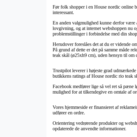
Før folk shopper i en House nordic online but
interessant.
En anden valgmulighed kunne derfor være at 
lovgivning, og at internet webshoppen nu og
problemstillinger i forbindelse med din sho
Herudover foreslåes det at du er vidende om
På grund af dette er det på samme måde rele
teak skål (ø25xh9 cm), uden hensyn til om du
Trustpilot leverer i højeste grad udmærkede
butikkens ratings af House nordic rio teak 
Facebook medfører lige så vel ret så pæne lø
mulighed for at tilkendegive en omtale af ord
Vores hjemmeside er finansieret af reklamein
udfører en ordre.
Orientering vedrørende produkter og webshops
opdaterede de anvendte informationer.