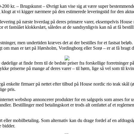
200 kr. – Brugskunst – Øvrigt kan vise sig at være super bestemmende 
g klogt at vi kigger nærmere på den estimerede leveringstid for den aktue
r levering på næste hverdag på deres primære varer, eksempelvis House 
or et fastslået klokkeslæt, således at de sandsynligvis kan nå at få besti
ninger, men undertiden kræves det at der bestilles for et fastsat beløb.
digt om man er tæt på Hørsholm, Vordingborg eller Sorø – er at få bragt di
dødelige at finde frem til de bedste priser fra forskellige forretninger p
 trykke priserne på mange af deres varer – til børn, lige så vel som til 
ergå enkelte firmaer på nettet efter tilbud på House nordic rio teak skål
ige pris.
n internet webshop annoncerer produkter for en salgspris som anses for 
ndler. Bestillinger med betalingskort er trods alt omfattet af et regleme
rt eller mobilbetaling. Som alternativ kan du drage fordel af en afdrags
e bidder.