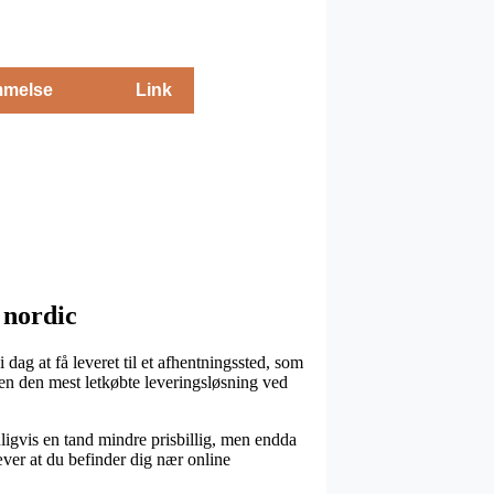
melse
Link
 nordic
dag at få leveret til et afhentningssted, som
den den mest letkøbte leveringsløsning ved
nligvis en tand mindre prisbillig, men endda
æver at du befinder dig nær online