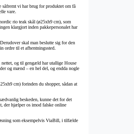
såfremt vi har brug for produktet om få
lle vare.
nordic rio teak skål (ø25xh9 cm), som
llingen klargjort inden pakkepersonalet har
 Derudover skal man beslutte sig for den
n ordre til et afhentningssted.
å nettet, og til gengæld har utallige House
kvinder og mænd – en hel del, og endda nogle
 (ø25xh9 cm) forinden du shopper, sådan at
usædvanlig beskeden, kunne det for det
nt, der hjælper os imod falske online
løsning som eksempelvis ViaBill, i tilfælde