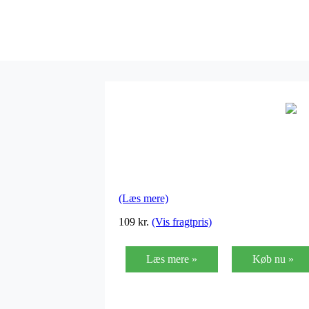
(Læs mere)
109 kr.
(Vis fragtpris)
Læs mere »
Køb nu »