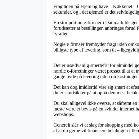
Fragttiden på Hjem og have – Køkkenet – 0-
sekunder, og i det øjemed er det selvfølgeli
En stor portion e-firmaer i Danmark tilsige
forudsætter at bestillingen anbringes forud f
fyraften.
Nogle e-firmaer frembyder fragt uden omkost
billigste type af levering, som tit – ligegyl
Det er usædvanlig smertefrit for almindelige 
nordic e-forretninger været presset til at at
gange byde på levering uden omkostninger.
Det kan dog imidlertid vise sig smart at eft
du er skudsikker på at opnå den mest betalel
Du skal alligevel ikke overse, at såfremt e
meste være et bevis på en svindel internet ha
webshops.
Generelt slår vi et slag for shopping med ko
af at du gerne vil finansiere betalingen i fler