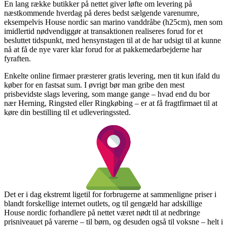
En lang række butikker på nettet giver løfte om levering på
næstkommende hverdag på deres bedst sælgende varenumre,
eksempelvis House nordic san marino vanddråbe (h25cm), men som
imidlertid nødvendiggør at transaktionen realiseres forud for et
besluttet tidspunkt, med hensynstagen til at de har udsigt til at kunne
nå at få de nye varer klar forud for at pakkemedarbejderne har
fyraften.
Enkelte online firmaer præsterer gratis levering, men tit kun ifald du
køber for en fastsat sum. I øvrigt bør man gribe den mest
prisbevidste slags levering, som mange gange – hvad end du bor
nær Herning, Ringsted eller Ringkøbing – er at få fragtfirmaet til at
køre din bestilling til et udleveringssted.
Det er i dag ekstremt ligetil for forbrugerne at sammenligne priser i
blandt forskellige internet outlets, og til gengæld har adskillige
House nordic forhandlere på nettet været nødt til at nedbringe
prisniveauet på varerne – til børn, og desuden også til voksne – helt i