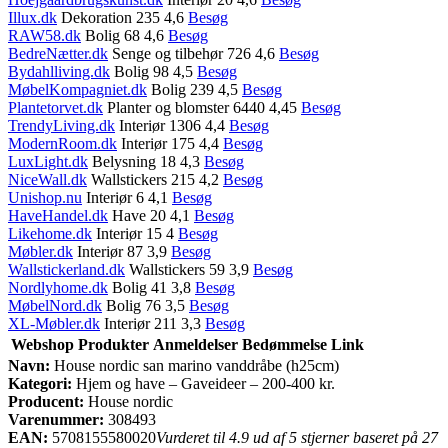
Illux.dk
Dekoration 235 4,6
Besøg
RAW58.dk
Bolig 68 4,6
Besøg
BedreNætter.dk
Senge og tilbehør 726 4,6
Besøg
Bydahlliving.dk
Bolig 98 4,5
Besøg
MøbelKompagniet.dk
Bolig 239 4,5
Besøg
Plantetorvet.dk
Planter og blomster 6440 4,45
Besøg
TrendyLiving.dk
Interiør 1306 4,4
Besøg
ModernRoom.dk
Interiør 175 4,4
Besøg
LuxLight.dk
Belysning 18 4,3
Besøg
NiceWall.dk
Wallstickers 215 4,2
Besøg
Unishop.nu
Interiør 6 4,1
Besøg
HaveHandel.dk
Have 20 4,1
Besøg
Likehome.dk
Interiør 15 4
Besøg
Møbler.dk
Interiør 87 3,9
Besøg
Wallstickerland.dk
Wallstickers 59 3,9
Besøg
Nordlyhome.dk
Bolig 41 3,8
Besøg
MøbelNord.dk
Bolig 76 3,5
Besøg
XL-Møbler.dk
Interiør 211 3,3
Besøg
Webshop
Produkter
Anmeldelser
Bedømmelse
Link
Navn:
House nordic san marino vanddråbe (h25cm)
Kategori:
Hjem og have – Gaveideer – 200-400 kr.
Producent:
House nordic
Varenummer:
308493
EAN:
5708155580020
Vurderet til 4.9 ud af 5 stjerner baseret på 27