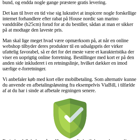
bund, og endda nogle gange præstere gratis levering.
Det kan til hver en tid vise sig lukrativt at inspicere nogle forskellige
internet forhandlere efter rabat på House nordic san marino
vanddråbe (h25cm) forud for at du bestiller, sådan at man er sikker
på at modtage den laveste pris.
Man skal lige meget hvad være opmærksom på, at når en online
webshop tilbyder deres produkter til en udsalgspris der virker
ufattelig favorabel, så er det for det meste være et karakteristika der
viser en uoprigtig online forretning. Bestillinger med kort er på den
anden side inkluderet i en retningslinje, hvilket dækker en imod
uærlige e-forretninger.
Vi anbefaler køb med kort eller mobilbetaling. Som alternativ kunne
du anvende en afbetalingsløsning fra eksempelvis ViaBill, i tilfælde
af at du har i sinde at afbetale regningen senere.