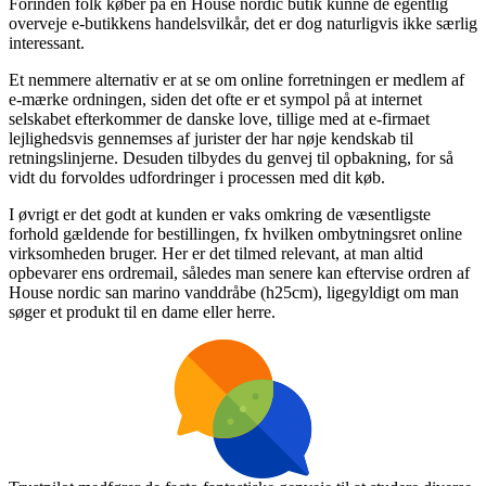
Forinden folk køber på en House nordic butik kunne de egentlig
overveje e-butikkens handelsvilkår, det er dog naturligvis ikke særlig
interessant.
Et nemmere alternativ er at se om online forretningen er medlem af
e-mærke ordningen, siden det ofte er et sympol på at internet
selskabet efterkommer de danske love, tillige med at e-firmaet
lejlighedsvis gennemses af jurister der har nøje kendskab til
retningslinjerne. Desuden tilbydes du genvej til opbakning, for så
vidt du forvoldes udfordringer i processen med dit køb.
I øvrigt er det godt at kunden er vaks omkring de væsentligste
forhold gældende for bestillingen, fx hvilken ombytningsret online
virksomheden bruger. Her er det tilmed relevant, at man altid
opbevarer ens ordremail, således man senere kan eftervise ordren af
House nordic san marino vanddråbe (h25cm), ligegyldigt om man
søger et produkt til en dame eller herre.