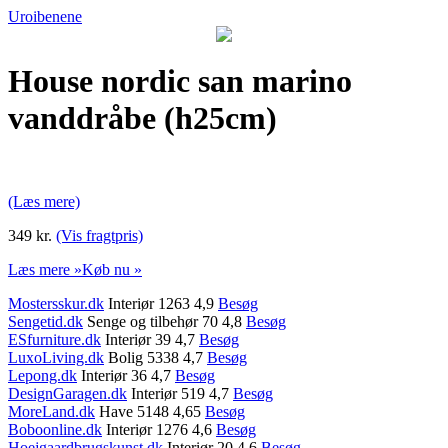
Uroibenene
House nordic san marino
vanddråbe (h25cm)
(Læs mere)
349 kr.
(Vis fragtpris)
Læs mere »
Køb nu »
Mostersskur.dk
Interiør 1263 4,9
Besøg
Sengetid.dk
Senge og tilbehør 70 4,8
Besøg
ESfurniture.dk
Interiør 39 4,7
Besøg
LuxoLiving.dk
Bolig 5338 4,7
Besøg
Lepong.dk
Interiør 36 4,7
Besøg
DesignGaragen.dk
Interiør 519 4,7
Besøg
MoreLand.dk
Have 5148 4,65
Besøg
Boboonline.dk
Interiør 1276 4,6
Besøg
Hoejgaardbrugskunst.dk
Interiør 20 4,6
Besøg