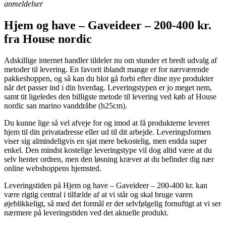
anmeldelser
Hjem og have – Gaveideer – 200-400 kr.
fra House nordic
Adskillige internet handler tildeler nu om stunder et bredt udvalg af
metoder til levering. En favorit iblandt mange er for nærværende
pakkeshoppen, og så kan du blot gå forbi efter dine nye produkter
når det passer ind i din hverdag. Leveringstypen er jo meget nem,
samt tit ligeledes den billigste metode til levering ved køb af House
nordic san marino vanddråbe (h25cm).
Du kunne lige så vel afveje for og imod at få produkterne leveret
hjem til din privatadresse eller ud til dit arbejde. Leveringsformen
viser sig almindeligvis en sjat mere bekostelig, men endda super
enkel. Den mindst kostelige leveringstype vil dog altid være at du
selv henter ordren, men den løsning kræver at du befinder dig nær
online webshoppens hjemsted.
Leveringstiden på Hjem og have – Gaveideer – 200-400 kr. kan
være rigtig central i tilfælde af at vi står og skal bruge varen
øjeblikkeligt, så med det formål er det selvfølgelig fornuftigt at vi ser
nærmere på leveringstiden ved det aktuelle produkt.