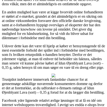
dens vilkår, men det er almindeligvis en omfattende opgave.
En anden mulighed kan være at kigge hvorvidt online forhandleren
er støttet af e-mærket, grundet at det almindeligvis er en sikring om
at online virksomheden forsvarer den officielle danske lovgivning,
samt at e-forhandleren hyppigt overvåges af eksperter der har den
nødvendige knowhow om lovene på området. Det giver dig
mulighed for en håndsrækning, for så vidt du bliver udsat for
dilemmaer i forbindelse med din bestilling.
Udover dette kan det være til hjælp at køber er hensynstagende til de
mest essentielle forhold der spiller ind i forbindelse med bestillingen,
som fx hvilken returpolitik e-handlen benytter. Derfor er det
ydermere vigtigt, at man til enhver tid beholder sin faktura, således
man senere vil kunne påvise købet af Idun Øjenblyant Lava (sort) –
0,35 g, uden hensyn til om man søger en vare til en dreng eller pige.
Trustpilot indebærer immervæk fantastiske chancer for at
gennemsøge adskillige nuværende konsumenters domme og derfor
er det at foretrække, at du udforsker e-firmaets ratings af Idun
Øjenblyant Lava (sort) – 0,35 g forud for at du lægger din bestilling.
Facebook yder lignende relativt ærlige løsninger til at få en idé om
internet webshoppens troværdighed. I øvrigt ses endda e-shops hvor