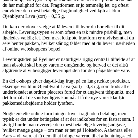
du har mulighed for det. Fragtformen er jo temmelig let, og oftest
endvidere den mest betalelige fragtmulighed ved køb af Idun
Øjenblyant Lava (sort) – 0,35 g.
Du kan derudover vælge at få leveret til hvor du bor eller til dit
arbejde. Leveringstypen er som oftest en tak mindre prisbillig, men
ligeledes vældig let. Den mest letkøbte fragtform er utvivlsomt at du
selv henter pakken, hvilket står og falder med at du lever i nærheden
af online webshoppens bopæl.
Leveringstiden på Eyeliner er naturligvis rigtig central i tilfælde af at
man absolut skal bruge varerne omgående, og herved er det altså
afgørende at vi besigtiger leveringstiden for den pågældende vare.
En del e-shops giver dag-til-dag fragt på en lang række produkter,
eksempelvis Idun Øjenblyant Lava (sort) – 0,35 g, som trods alt er
underforstået at ordren placeres forud for et angivent tidspunkt, med
det formål at de sandsynligvis kan nå at få de nye varer klar før
pakkemedarbejderne holder fyraften.
Nogle enkelte online forretninger lover fragt uden betaling, men
typisk er det under betingelse af at der indkøbes for en fastsat sum. I
øvrigt burde man overveje den mest betalelige leveringsudgave,
hvilket mange gange – om man er tæt på Holstebro, Aabenraa eller
Aars – vil være at få dem til at bringe varerne til et afhentningssted.