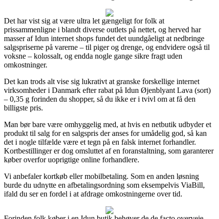
Det har vist sig at være ultra let gængeligt for folk at
prissammenligne i blandt diverse outlets på nettet, og herved har
masser af Idun internet shops fundet det uundgåeligt at nedbringe
salgspriserne på varerne – til piger og drenge, og endvidere også til
voksne – kolossalt, og endda nogle gange sikre fragt uden
omkostninger.
Det kan trods alt vise sig lukrativt at granske forskellige internet
virksomheder i Danmark efter rabat på Idun Øjenblyant Lava (sort)
– 0,35 g forinden du shopper, så du ikke er i tvivl om at få den
billigste pris.
Man bør bare være omhyggelig med, at hvis en netbutik udbyder et
produkt til salg for en salgspris der anses for umådelig god, så kan
det i nogle tilfælde være et tegn på en falsk internet forhandler.
Kortbestillinger er dog omsluttet af en foranstaltning, som garanterer
køber overfor uoprigtige online forhandlere.
Vi anbefaler kortkøb eller mobilbetaling. Som en anden løsning
burde du udnytte en afbetalingsordning som eksempelvis ViaBill,
ifald du ser en fordel i at afdrage omkostningerne over tid.
Forinden folk køber i en Idun butik behøver de de facto overveje