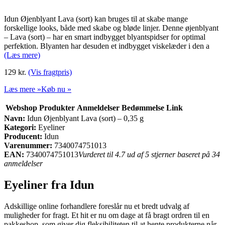
Idun Øjenblyant Lava (sort) kan bruges til at skabe mange
forskellige looks, både med skabe og bløde linjer. Denne øjenblyant
– Lava (sort) – har en smart indbygget blyantspidser for optimal
perfektion. Blyanten har desuden et indbygget viskelæder i den a
(Læs mere)
129 kr.
(Vis fragtpris)
Læs mere »
Køb nu »
Webshop
Produkter
Anmeldelser
Bedømmelse
Link
Navn:
Idun Øjenblyant Lava (sort) – 0,35 g
Kategori:
Eyeliner
Producent:
Idun
Varenummer:
7340074751013
EAN:
7340074751013
Vurderet til 4.7 ud af 5 stjerner baseret på 34
anmeldelser
Eyeliner fra Idun
Adskillige online forhandlere foreslår nu et bredt udvalg af
muligheder for fragt. Et hit er nu om dage at få bragt ordren til en
pakkeshop, som giver dig fleksibiliteten til at hente produkterne når