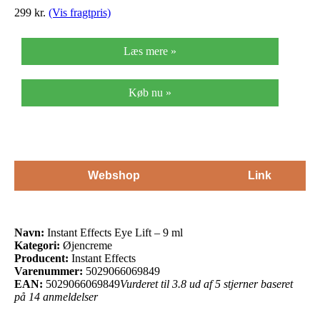
299 kr.
(Vis fragtpris)
Læs mere »
Køb nu »
Webshop
Link
Navn:
Instant Effects Eye Lift – 9 ml
Kategori:
Øjencreme
Producent:
Instant Effects
Varenummer:
5029066069849
EAN:
5029066069849
Vurderet til 3.8 ud af 5 stjerner baseret
på 14 anmeldelser