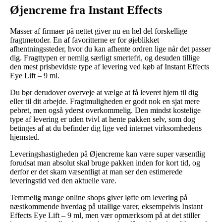
Øjencreme fra Instant Effects
Masser af firmaer på nettet giver nu en hel del forskellige
fragtmetoder. En af favoritterne er for øjeblikket
afhentningssteder, hvor du kan afhente ordren lige når det passer
dig. Fragttypen er nemlig særligt smertefri, og desuden tillige
den mest prisbevidste type af levering ved køb af Instant Effects
Eye Lift – 9 ml.
Du bør derudover overveje at vælge at få leveret hjem til dig
eller til dit arbejde. Fragtmuligheden er godt nok en sjat mere
pebret, men også yderst overkommelig. Den mindst kostelige
type af levering er uden tvivl at hente pakken selv, som dog
betinges af at du befinder dig lige ved internet virksomhedens
hjemsted.
Leveringshastigheden på Øjencreme kan være super væsentlig
forudsat man absolut skal bruge pakken inden for kort tid, og
derfor er det skam væsentligt at man ser den estimerede
leveringstid ved den aktuelle vare.
Temmelig mange online shops giver løfte om levering på
næstkommende hverdag på utallige varer, eksempelvis Instant
Effects Eye Lift – 9 ml, men vær opmærksom på at det stiller