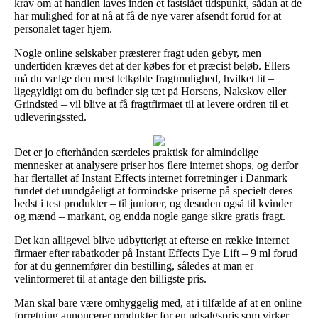
krav om at handlen laves inden et fastslået tidspunkt, sådan at de
har mulighed for at nå at få de nye varer afsendt forud for at
personalet tager hjem.
Nogle online selskaber præsterer fragt uden gebyr, men
undertiden kræves det at der købes for et præcist beløb. Ellers
må du vælge den mest letkøbte fragtmulighed, hvilket tit –
ligegyldigt om du befinder sig tæt på Horsens, Nakskov eller
Grindsted – vil blive at få fragtfirmaet til at levere ordren til et
udleveringssted.
Det er jo efterhånden særdeles praktisk for almindelige
mennesker at analysere priser hos flere internet shops, og derfor
har flertallet af Instant Effects internet forretninger i Danmark
fundet det uundgåeligt at formindske priserne på specielt deres
bedst i test produkter – til juniorer, og desuden også til kvinder
og mænd – markant, og endda nogle gange sikre gratis fragt.
Det kan alligevel blive udbytterigt at efterse en række internet
firmaer efter rabatkoder på Instant Effects Eye Lift – 9 ml forud
for at du gennemfører din bestilling, således at man er
velinformeret til at antage den billigste pris.
Man skal bare være omhyggelig med, at i tilfælde af at en online
forretning annoncerer produkter for en udsalgspris som virker