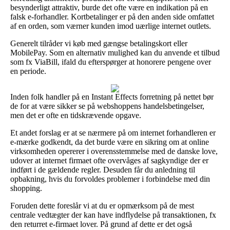
besynderligt attraktiv, burde det ofte være en indikation på en
falsk e-forhandler. Kortbetalinger er på den anden side omfattet
af en orden, som værner kunden imod uærlige internet outlets.
Generelt tilråder vi køb med gængse betalingskort eller
MobilePay. Som en alternativ mulighed kan du anvende et tilbud
som fx ViaBill, ifald du efterspørger at honorere pengene over
en periode.
Inden folk handler på en Instant Effects forretning på nettet bør
de for at være sikker se på webshoppens handelsbetingelser,
men det er ofte en tidskrævende opgave.
Et andet forslag er at se nærmere på om internet forhandleren er
e-mærke godkendt, da det burde være en sikring om at online
virksomheden opererer i overensstemmelse med de danske love,
udover at internet firmaet ofte overvåges af sagkyndige der er
indført i de gældende regler. Desuden får du anledning til
opbakning, hvis du forvoldes problemer i forbindelse med din
shopping.
Foruden dette foreslår vi at du er opmærksom på de mest
centrale vedtægter der kan have indflydelse på transaktionen, fx
den returret e-firmaet lover. På grund af dette er det også