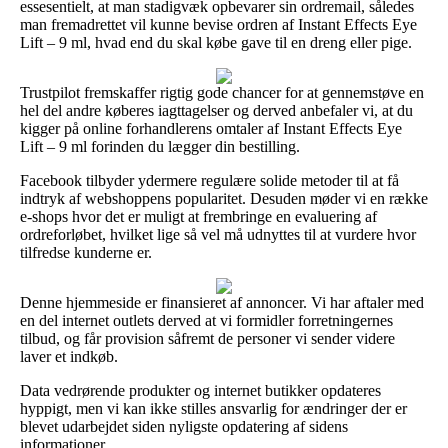
essesentielt, at man stadigvæk opbevarer sin ordremail, således
man fremadrettet vil kunne bevise ordren af Instant Effects Eye
Lift – 9 ml, hvad end du skal købe gave til en dreng eller pige.
Trustpilot fremskaffer rigtig gode chancer for at gennemstøve en
hel del andre køberes iagttagelser og derved anbefaler vi, at du
kigger på online forhandlerens omtaler af Instant Effects Eye
Lift – 9 ml forinden du lægger din bestilling.
Facebook tilbyder ydermere regulære solide metoder til at få
indtryk af webshoppens popularitet. Desuden møder vi en række
e-shops hvor det er muligt at frembringe en evaluering af
ordreforløbet, hvilket lige så vel må udnyttes til at vurdere hvor
tilfredse kunderne er.
Denne hjemmeside er finansieret af annoncer. Vi har aftaler med
en del internet outlets derved at vi formidler forretningernes
tilbud, og får provision såfremt de personer vi sender videre
laver et indkøb.
Data vedrørende produkter og internet butikker opdateres
hyppigt, men vi kan ikke stilles ansvarlig for ændringer der er
blevet udarbejdet siden nyligste opdatering af sidens
informationer.