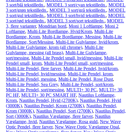
3 sort/blå tekstilledn.
,
MODEL 3 sort/cyan tekstilledn.
,
MODEL
3 sort/grøn tekstilledn.
,
MODEL 3 sort/grå tekstilledn.
,
MODEL
3 sort/gul tekstilledn.
,
MODEL 3 sort/hvid tekstilledn.
,
MODEL
3 sort/rød tekstilledn.
,
MODEL 3 sort/sort tekstilledn.
,
MODEL
3, flere varianter
,
Mondrian bord
,
Moni 1 Loftlampe
,
Moni 2
Loftlampe
,
Multi-Lite Bordlampe, Hvid/Krom
,
Multi-Lite
Bordlampe, Krom
,
Multi-Lite Bordlampe, Messing
,
Multi-Lite
Bordlampe, Sort/Messing
,
Multi-Lite Gulvlampe, hvid/krom
,
Multi-Lite Gulvlampe, krom (all chrome)
,
Multi-Lite
Gulvlampe, messing (all brass)
,
Multi-Lite Gulvlampe,
sort/messing
,
Multi-Lite Pendel small, hvid/messing
,
Multi-Lite
Pendel small, krom
,
Multi-Lite Pendel small, sort/messing
,
Multi-Lite Pendel, flere farver
,
Multi-Lite Pendel, hvid/krom
,
Multi-Lite Pendel, hvid/messing
,
Multi-Lite Pendel, krom
,
Multi-Lite Pendel, messing
,
Multi-Lite Pendel, Rose Dust
,
Multi-Lite Pendel, Sea Grey
,
Multi-Lite Pendel, sort/krom
,
Multi-Lite Pendel, sort/messing
,
MULTI+ 30 PC
,
MULTI+ 30
PC HF
,
MULTI+ 30 PC SMART HF
,
Nautilus Loftlampe,
Krom
,
Nautilus Pendel, Hvid (2700K)
,
Nautilus Pendel, Hvid
(3000K)
,
Nautilus Pendel, Krom (2700K)
,
Nautilus Pendel,
Krom (3000K)
,
Nautilus Pendel, Sort (2700K)
,
Nautilus Pendel,
Sort (3000K)
,
Nautilus Væglampe, flere farver
,
Nautilus
Væglampe, hvid
,
Nautilus Væglampe, Rosa guld
,
New Wave
Optic Pendel, flere farver
,
New Wave Optic Væglampe Opal
,