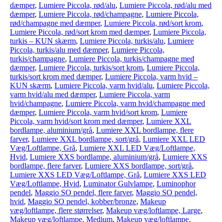
dæmper
,
Lumiere Piccola, rød/alu
,
Lumiere Piccola, rød/alu med
dæmper
,
Lumiere Piccola, rød/champagne
,
Lumiere Piccola,
rød/champagne med dæmper
,
Lumiere Piccola, rød/sort krom
,
Lumiere Piccola, rød/sort krom med dæmper
,
Lumiere Piccola,
turkis – KUN skærm
,
Lumiere Piccola, turkis/alu
,
Lumiere
Piccola, turkis/alu med dæmper
,
Lumiere Piccola,
turkis/champagne
,
Lumiere Piccola, turkis/champagne med
dæmper
,
Lumiere Piccola, turkis/sort krom
,
Lumiere Piccola,
turkis/sort krom med dæmper
,
Lumiere Piccola, varm hvid –
KUN skærm
,
Lumiere Piccola, varm hvid/alu
,
Lumiere Piccola,
varm hvid/alu med dæmper
,
Lumiere Piccola, varm
hvid/champagne
,
Lumiere Piccola, varm hvid/champagne med
dæmper
,
Lumiere Piccola, varm hvid/sort krom
,
Lumiere
Piccola, varm hvid/sort krom med dæmper
,
Lumiere XXL
bordlampe, aluminium/grå
,
Lumiere XXL bordlampe, flere
farver
,
Lumiere XXL bordlampe, sort/grå
,
Lumiere XXL LED
Væg/Loftlampe, Grå
,
Lumiere XXL LED Væg/Loftlampe,
Hvid
,
Lumiere XXS bordlampe, aluminium/grå
,
Lumiere XXS
bordlampe, flere farver
,
Lumiere XXS bordlampe, sort/grå
,
Lumiere XXS LED Væg/Loftlampe, Grå
,
Lumiere XXS LED
Væg/Loftlampe, Hvid
,
Luminator Gulvlampe
,
Luminophor
pendel
,
Maggio SO pendel, flere farver
,
Maggio SO pendel,
hvid
,
Maggio SO pendel, kobber/bronze
,
Makeup
væg/loftlampe, flere størrelser
,
Makeup væg/loftlampe, Large
,
Makeup væg/loftlampe, Medium
,
Makeup væg/loftlampe,