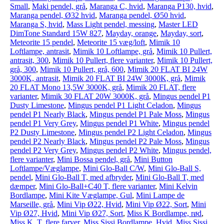
Small
,
Maki pendel, grå
,
Maranga C, hvid
,
Maranga P130, hvid
,
Maranga pendel, Ø32 hvid
,
Maranga pendel, Ø50 hvid
,
Maranga S, hvid
,
Mass Light pendel, messing
,
Master LED
DimTone Standard 15W 827
,
Mayday, orange
,
Mayday, sort
,
Meteorite 15 pendel
,
Meteorite 15 væg/loft
,
Mimik 10
Loftlampe, antrasit
,
Mimik 10 Loftlampe, grå
,
Mimik 10 Pullert,
antrasit, 300
,
Mimik 10 Pullert, flere varianter
,
Mimik 10 Pullert,
grå, 300
,
Mimik 10 Pullert, grå, 600
,
Mimik 20 FLAT BI 24W
3000K, antrasit
,
Mimik 20 FLAT BI 24W 3000K, grå
,
Mimik
20 FLAT Mono 13,5W 3000K, grå
,
Mimik 20 FLAT, flere
varianter
,
Mimik 30 FLAT 20W 3000K, grå
,
Mingus pendel P1
Dusty Limestone
,
Mingus pendel P1 Light Celadon
,
Mingus
pendel P1 Nearly Black
,
Mingus pendel P1 Pale Moss
,
Mingus
pendel P1 Very Grey
,
Mingus pendel P1 White
,
Mingus pendel
P2 Dusty Limestone
,
Mingus pendel P2 Light Celadon
,
Mingus
pendel P2 Nearly Black
,
Mingus pendel P2 Pale Moss
,
Mingus
pendel P2 Very Grey
,
Mingus pendel P2 White
,
Mingus pendel,
flere varianter
,
Mini Bossa pendel, grå
,
Mini Button
Loftlampe/Væglampe
,
Mini Glo-Ball C/W
,
Mini Glo-Ball S,
pendel
,
Mini Glo-Ball T, med afbryder
,
Mini Glo-Ball T, med
dæmper
,
Mini Glo-Ball+C40 T, flere varianter
,
Mini Kelvin
Bordlampe
,
Mini Kite Væglampe, Gul
,
Mini Lampe de
Marseille, grå
,
Mini Vip Ø22, Hvid
,
Mini Vip Ø22, Sort
,
Mini
Vip Ø27, Hvid
,
Mini Vip Ø27, Sort
,
Miss K Bordlampe, rød
,
Miss K, T, flere farver
,
Miss Sissi Bordlampe, Hvid
,
Miss Sissi