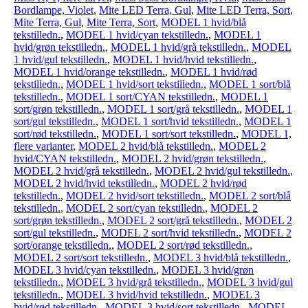
Bordlampe, Violet
,
Mite LED Terra, Gul
,
Mite LED Terra, Sort
,
Mite Terra, Gul
,
Mite Terra, Sort
,
MODEL 1 hvid/blå
tekstilledn.
,
MODEL 1 hvid/cyan tekstilledn.
,
MODEL 1
hvid/grøn tekstilledn.
,
MODEL 1 hvid/grå tekstilledn.
,
MODEL
1 hvid/gul tekstilledn.
,
MODEL 1 hvid/hvid tekstilledn.
,
MODEL 1 hvid/orange tekstilledn.
,
MODEL 1 hvid/rød
tekstilledn.
,
MODEL 1 hvid/sort tekstilledn.
,
MODEL 1 sort/blå
tekstilledn.
,
MODEL 1 sort/CYAN tekstilledn.
,
MODEL 1
sort/grøn tekstilledn.
,
MODEL 1 sort/grå tekstilledn.
,
MODEL 1
sort/gul tekstilledn.
,
MODEL 1 sort/hvid tekstilledn.
,
MODEL 1
sort/rød tekstilledn.
,
MODEL 1 sort/sort tekstilledn.
,
MODEL 1,
flere varianter
,
MODEL 2 hvid/blå tekstilledn.
,
MODEL 2
hvid/CYAN tekstilledn.
,
MODEL 2 hvid/grøn tekstilledn.
,
MODEL 2 hvid/grå tekstilledn.
,
MODEL 2 hvid/gul tekstilledn.
,
MODEL 2 hvid/hvid tekstilledn.
,
MODEL 2 hvid/rød
tekstilledn.
,
MODEL 2 hvid/sort tekstilledn.
,
MODEL 2 sort/blå
tekstilledn.
,
MODEL 2 sort/cyan tekstilledn.
,
MODEL 2
sort/grøn tekstilledn.
,
MODEL 2 sort/grå tekstilledn.
,
MODEL 2
sort/gul tekstilledn.
,
MODEL 2 sort/hvid tekstilledn.
,
MODEL 2
sort/orange tekstilledn.
,
MODEL 2 sort/rød tekstilledn.
,
MODEL 2 sort/sort tekstilledn.
,
MODEL 3 hvid/blå tekstilledn.
,
MODEL 3 hvid/cyan tekstilledn.
,
MODEL 3 hvid/grøn
tekstilledn.
,
MODEL 3 hvid/grå tekstilledn.
,
MODEL 3 hvid/gul
tekstilledn.
,
MODEL 3 hvid/hvid tekstilledn.
,
MODEL 3
hvid/rød tekstilledn.
,
MODEL 3 hvid/sort tekstilledn.
,
MODEL