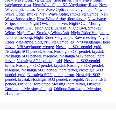
New Wave Optic væglampe, flere farver
,
New Wave Optic
væglampe, rosa
,
New Wave Optic XL Væglampe, Rose
,
New
Wave Optic, clear
,
New Wave Optic, clear væglampe
,
New
Wave Optic, smoke
,
New Wave Optic, smoke væglampe
,
New
Wave Stripe, clear
,
New Wave Stripe, flere farver
,
New Wave
Stripe, smoke
,
Night Owl, flere farver
,
Night Owl, Midnight
Blue
,
Night Owl, Midnight Blue/Ash
,
Night Owl, Smokey
White
,
Night Owl, Smokey White/Ash
,
Night Rider Væglampe,
Lakeret messing
,
Night Rider Væglampe, Raw messing
,
Night
Rider Væglampe, Sort
,
Nº8 væglampe, eg
,
Nº8 væglampe, flere
farver
,
Nº8 væglampe, wenge
,
Nostalgia SO1 pendel, guld
,
Nostalgia SO1 pendel, krom
,
Nostalgia SO1 pendel, krystal
,
Nostalgia SO1 pendel, rosegold
,
Nostalgia SO2 pendel, flere
farver
,
Nostalgia SO2 pendel, guld
,
Nostalgia SO2 pendel,
krom
,
Nostalgia SO2 pendel, krystal
,
Nostalgia SO2 pendel,
rosegold
,
Nostalgia SO3 pendel, flere farver
,
Nostalgia SO3
pendel, guld
,
Nostalgia SO3 pendel, krom
,
Nostalgia SO3
pendel, krystal
,
Nostalgia SO3 pendel, rosegold
,
Nuvola LED
pendel
,
Oblique Bordlampe Messing, flere farver
,
Oblique
Bordlampe Messing, flintgrå
,
Oblique Bordlampe Messing,
Hvid mat
,