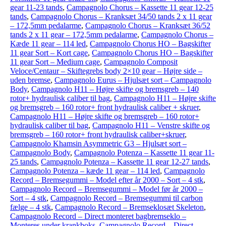
gear 11-23 tands
,
Campagnolo Chorus – Kassette 11 gear 12-25
tands
,
Campagnolo Chorus – Kranksæt 34/50 tands 2 x 11 gear
– 172,5mm pedalarme
,
Campagnolo Chorus – Kranksæt 36/52
tands 2 x 11 gear – 172,5mm pedalarme
,
Campagnolo Chorus –
Kæde 11 gear – 114 led
,
Campagnolo Chorus HO – Bagskifter
11 gear Sort – Kort cage
,
Campagnolo Chorus HO – Bagskifter
11 gear Sort – Medium cage
,
Campagnolo Composit
Veloce/Centaur – Skiftegrebs body 2×10 gear – Højre side –
uden bremse
,
Campagnolo Eurus – Hjulsæt sort – Campagnolo
Body
,
Campagnolo H11 – Højre skifte og bremsgreb – 140
rotor+ hydraulisk caliber til bag
,
Campagnolo H11 – Højre skifte
og bremsgreb – 160 rotor+ front hydraulisk caliber + skruer
,
Campagnolo H11 – Højre skifte og bremsgreb – 160 rotor+
hydraulisk caliber til bag
,
Campagnolo H11 – Venstre skifte og
bremsgreb – 160 rotor+ front hydraulisk caliber+skruer
,
Campagnolo Khamsin Asymmetric G3 – Hjulsæt sort –
Campagnolo Body
,
Campagnolo Potenza – Kassette 11 gear 11-
25 tands
,
Campagnolo Potenza – Kassette 11 gear 12-27 tands
,
Campagnolo Potenza – kæde 11 gear – 114 led
,
Campagnolo
Record – Bremsegummi – Model efter år 2000 – Sort – 4 stk
,
Campagnolo Record – Bremsegummi – Model før år 2000 –
Sort – 4 stk
,
Campagnolo Record – Bremsegummi til carbon
fælge – 4 stk
,
Campagnolo Record – Bremseklosæt Skeleton
,
Campagnolo Record – Direct monteret bagbremseklo –
Monteres under krankboks
,
Campagnolo Record – Direct