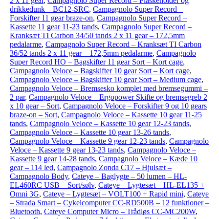
2 x 11 gear
,
Campagnolo Super Record – Flaskeholder og
drikkedunk – BC12-SRC
,
Campagnolo Super Record –
Forskifter 11 gear braze-on
,
Campagnolo Super Record –
Kassette 11 gear 11-23 tands
,
Campagnolo Super Record –
Kranksæt TI Carbon 34/50 tands 2 x 11 gear – 172,5mm
pedalarme
,
Campagnolo Super Record – Kranksæt TI Carbon
36/52 tands 2 x 11 gear – 172,5mm pedalarme
,
Campagnolo
Super Record HO – Bagskifter 11 gear Sort – Kort cage
,
Campagnolo Veloce – Bagskifter 10 gear Sort – Kort cage
,
Campagnolo Veloce – Bagskifter 10 gear Sort – Medium cage
,
Campagnolo Veloce – Bremsesko komplet med bremsegummi –
2 par
,
Campagnolo Veloce – Ergopower Skifte og bremsegreb 2
x 10 gear – Sort
,
Campagnolo Veloce – Forskifter 9 og 10 gears
braze-on – Sort
,
Campagnolo Veloce – Kassette 10 gear 11-25
tands
,
Campagnolo Veloce – Kassette 10 gear 12-23 tands
,
Campagnolo Veloce – Kassette 10 gear 13-26 tands
,
Campagnolo Veloce – Kassette 9 gear 12-23 tands
,
Campagnolo
Veloce – Kassette 9 gear 13-23 tands
,
Campagnolo Veloce –
Kassette 9 gear 14-28 tands
,
Campagnolo Veloce – Kæde 10
gear – 114 led
,
Campagnolo Zonda C17 – Hjulsæt –
Campagnolo Body
,
Cateye – Baglygte – 50 lumen – HL-
EL460RC USB – Sort/sølv
,
Cateye – Lygtesæt – HL-EL135 +
Omni 3G
,
Cateye – Lygtesæt – VOLT100 + Rapid mini
,
Cateye
– Strada Smart – Cykelcomputer CC-RD500B – 12 funktioner –
Bluetooth
,
Cateye Computer Micro – Trådløs CC-MC200W
,