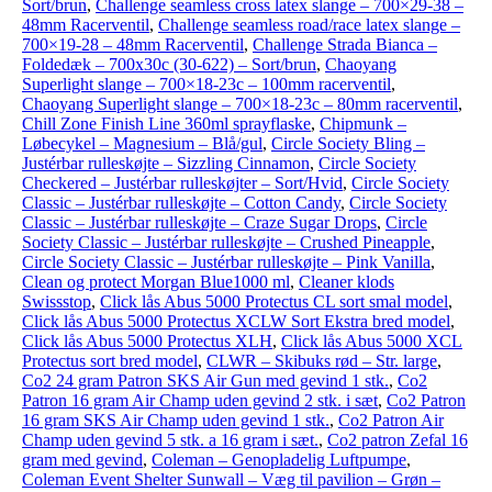
Sort/brun
,
Challenge seamless cross latex slange – 700×29-38 –
48mm Racerventil
,
Challenge seamless road/race latex slange –
700×19-28 – 48mm Racerventil
,
Challenge Strada Bianca –
Foldedæk – 700x30c (30-622) – Sort/brun
,
Chaoyang
Superlight slange – 700×18-23c – 100mm racerventil
,
Chaoyang Superlight slange – 700×18-23c – 80mm racerventil
,
Chill Zone Finish Line 360ml sprayflaske
,
Chipmunk –
Løbecykel – Magnesium – Blå/gul
,
Circle Society Bling –
Justérbar rulleskøjte – Sizzling Cinnamon
,
Circle Society
Checkered – Justérbar rulleskøjter – Sort/Hvid
,
Circle Society
Classic – Justérbar rulleskøjte – Cotton Candy
,
Circle Society
Classic – Justérbar rulleskøjte – Craze Sugar Drops
,
Circle
Society Classic – Justérbar rulleskøjte – Crushed Pineapple
,
Circle Society Classic – Justérbar rulleskøjte – Pink Vanilla
,
Clean og protect Morgan Blue1000 ml
,
Cleaner klods
Swissstop
,
Click lås Abus 5000 Protectus CL sort smal model
,
Click lås Abus 5000 Protectus XCLW Sort Ekstra bred model
,
Click lås Abus 5000 Protectus XLH
,
Click lås Abus 5000 XCL
Protectus sort bred model
,
CLWR – Skibuks rød – Str. large
,
Co2 24 gram Patron SKS Air Gun med gevind 1 stk.
,
Co2
Patron 16 gram Air Champ uden gevind 2 stk. i sæt
,
Co2 Patron
16 gram SKS Air Champ uden gevind 1 stk.
,
Co2 Patron Air
Champ uden gevind 5 stk. a 16 gram i sæt.
,
Co2 patron Zefal 16
gram med gevind
,
Coleman – Genopladelig Luftpumpe
,
Coleman Event Shelter Sunwall – Væg til pavilion – Grøn –