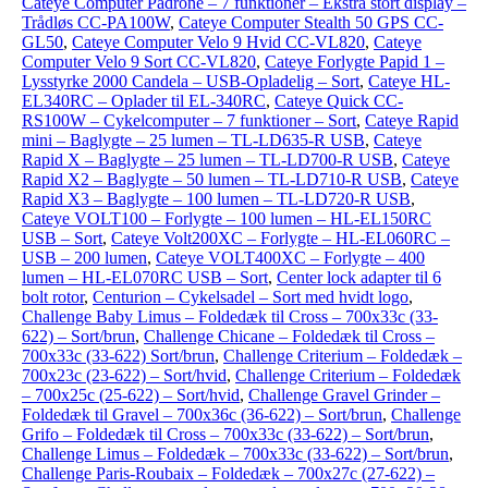
Cateye Computer Padrone – 7 funktioner – Ekstra stort display –
Trådløs CC-PA100W
,
Cateye Computer Stealth 50 GPS CC-
GL50
,
Cateye Computer Velo 9 Hvid CC-VL820
,
Cateye
Computer Velo 9 Sort CC-VL820
,
Cateye Forlygte Papid 1 –
Lysstyrke 2000 Candela – USB-Opladelig – Sort
,
Cateye HL-
EL340RC – Oplader til EL-340RC
,
Cateye Quick CC-
RS100W – Cykelcomputer – 7 funktioner – Sort
,
Cateye Rapid
mini – Baglygte – 25 lumen – TL-LD635-R USB
,
Cateye
Rapid X – Baglygte – 25 lumen – TL-LD700-R USB
,
Cateye
Rapid X2 – Baglygte – 50 lumen – TL-LD710-R USB
,
Cateye
Rapid X3 – Baglygte – 100 lumen – TL-LD720-R USB
,
Cateye VOLT100 – Forlygte – 100 lumen – HL-EL150RC
USB – Sort
,
Cateye Volt200XC – Forlygte – HL-EL060RC –
USB – 200 lumen
,
Cateye VOLT400XC – Forlygte – 400
lumen – HL-EL070RC USB – Sort
,
Center lock adapter til 6
bolt rotor
,
Centurion – Cykelsadel – Sort med hvidt logo
,
Challenge Baby Limus – Foldedæk til Cross – 700x33c (33-
622) – Sort/brun
,
Challenge Chicane – Foldedæk til Cross –
700x33c (33-622) Sort/brun
,
Challenge Criterium – Foldedæk –
700x23c (23-622) – Sort/hvid
,
Challenge Criterium – Foldedæk
– 700x25c (25-622) – Sort/hvid
,
Challenge Gravel Grinder –
Foldedæk til Gravel – 700x36c (36-622) – Sort/brun
,
Challenge
Grifo – Foldedæk til Cross – 700x33c (33-622) – Sort/brun
,
Challenge Limus – Foldedæk – 700x33c (33-622) – Sort/brun
,
Challenge Paris-Roubaix – Foldedæk – 700x27c (27-622) –