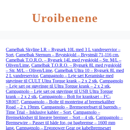
Uroibenene
Camelbak Skyline LR – Rygsæk 10L med 3 L vandreservior –
Sort
,
Camelbak Sternum – Brystskjold – Brystmål 71-116 cm
,
Camelbak T.O.R.O. – Rygsæk 14L med rygskjold – Str. M/L –
Oliven/Lime
,
Camelbak T.O.R.O. – Rygsæk 8L med rygskjold
– Str. M/L – Oliven/Lime
,
Camelbak Ultra 10 – Rygsæk 8L med
2 L vandreservior
,
Campagnolo – Leje sæt Keramiske med
støvringe til CULT Ultra Torque krank – 2 x 2 stk
,
Campagnolo
– Leje sæt og støvringe til Ultra Torque krank – 2 x 2 stk
,
Campagnolo – Leje sæt og støvringe til USB Ultra Torque
krank – 2 x 2 stk
,
Campagnolo – Bolt for kranksæt – FC-
SR007
,
Campagnolo – Bolte til montering af bremsekaliber
Road – 2 x 19mm
,
Campagnolo – Bremsegrebsæt til barends –
Time Trial – Inklusive kabler – Sort
,
Campagnolo –
Bremseklodser til lineære bremser – Sort – 4 stk
,
Campagnolo –
Bremsewire – Passer til både for- og bagbremse – 1600 mm
lang
,
Campagnolo – Ergopower Gear og kabelbremsesæt