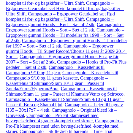
komplet til for- og bagskifter – Ultra Shift
,
Campagnolo –
Ergopower Gearkabel sæt Hvid komplet til for- og bagskifter –
Ultra Shift
,
Campagnolo – Ergopower Gearkabel sæt Rød
komplet til for- og bagskifter – Ultra Shift
,
Campagnolo –
Ergopower gummi Hoods – Rød – Sæt af 2 stk
,
Campagnolo –
Ergopower gummi Hoods – Sort – Sæt af 2 stk
,
Campagnolo –
Ergopower gummi Hoods – Til modeller fra 1998 – Sort – Sæt
af 2 stk
,
Campagnolo – Ergopower gummi Hoods – Til modeller
før 1997 – Sort – Sæt af 2 stk
,
Campagnolo – Ergopower
gummi Hoods – Til Super Record/Chorus 11 gear år 2009-2014-
Sort –
,
Campagnolo – Ergopower gummi Hoods Escape før
2007 – Sort – Sæt af 2 stk
,
Campagnolo – Hooks til Pro-Fit Plus
pedaler – Sæt af 2 stk
,
Campagnolo – Kassettehus til
Campagnolo 9/10 og 11 gear
,
Campagnolo – Kassettehus til
Campagnolo 9/10 og 11 gears kassette
,
Campagnolo –
Kassettehus til Shimano/Sram 10/11 gear – Passer til
Zonda/Eurus/Hyperon/Bora
,
Campagnolo – Kassettehus til
Shimano/Sram 11 gear – Passer til Khamsin/Vento og Scirocco
,
Campagnolo – Kassettehus til Shimano/Sram 9/10 og 11 gear –
Passer til Bora og Shamal hjul
,
Campagnolo – Lejer til bagnav
H35 – 30x17x7 – 4 stk
,
Campagnolo – Original bleed kit –
Universal
,
Campagnolo – Pro-Fit klampesæt med
bevægelsefrihed 4 grader -komplet med skruer
,
Campagnolo –
Pro-Fit klampesæt med uden bevægelsefrihed -komplet med
skruer
,
Campagnolo – Skiftegreb til barends – Time Trial –