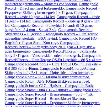
monteret bagbremseklo – Monteres ved sadelrør
,
Campagnolo
Record – Direct monteret forbremseklo
,
Campagnolo Record –
Ergopower Skifte og bremsegreb 2 x 11 gear
,
Campagnolo
Record – kæde 10 gear – 114 led
,
Campagnolo Record – kæde
11 gear – 114 led
,
Campagnolo Record – kæde sp 9 gear – 114
led
,
Campagnolo Record – Pulleyhjul 10 tands til 10 gears
bagskifter – 8,4 mm – Sæt af 2 stk
,
Campagnolo Record –
Styrefittings – 1" gevind
,
Campagnolo Record – Ultra Torque
udvendige lejeskåle – BSA gevind
,
Campagnolo Record HO –
Bagskifter 11 gear Sort – Kort cage
,
Campagnolo
Record/Chorus – Skiftegrebs body 2×11 gear – Højre side –
uden bremsegreb
,
Campagnolo Record/Chorus – Skiftegrebs
body 2×11 gear – Venstre side – uden bremsegreb
,
Campagnolo
Record/Chorus – Ultra Torque OS-Fit Lejeskåle – 86,5 x 41mm
,
Campagnolo Record/Chorus – Ultra Torque OS-Fit Lejeskåle –
BB 386 86,5 x 46mm
,
Campagnolo Record/Chorus/Athena –
Skiftegrebs body 2×11 gear – Højre side – uden bremsegre
,
Campagnolo Rotor – AFS 140mm til skivebremser road
,
Campagnolo Rotor – AFS 160mm til skivebremser road
,
Campagnolo Scirocco C17 – Hjulsæt – Campagnolo Body
,
Campagnolo Shamal Ultra C17 – Hjulsæt – Campagnolo Body
,
Campagnolo Super Record – Bremsegummi – Sort – 4 stk
,
Campagnolo Super Record – Bremseklosæt Skeleton
,
Campagnolo Super Record – Ergopower Skifte og bremsegreb