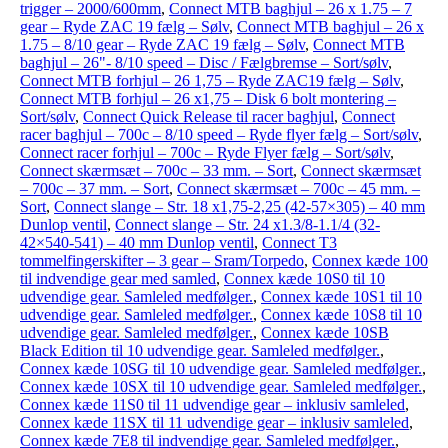
trigger – 2000/600mm
,
Connect MTB baghjul – 26 x 1.75 – 7
gear – Ryde ZAC 19 fælg – Sølv
,
Connect MTB baghjul – 26 x
1.75 – 8/10 gear – Ryde ZAC 19 fælg – Sølv
,
Connect MTB
baghjul – 26"- 8/10 speed – Disc / Fælgbremse – Sort/sølv
,
Connect MTB forhjul – 26 1,75 – Ryde ZAC19 fælg – Sølv
,
Connect MTB forhjul – 26 x1,75 – Disk 6 bolt montering –
Sort/sølv
,
Connect Quick Release til racer baghjul
,
Connect
racer baghjul – 700c – 8/10 speed – Ryde flyer fælg – Sort/sølv
,
Connect racer forhjul – 700c – Ryde Flyer fælg – Sort/sølv
,
Connect skærmsæt – 700c – 33 mm. – Sort
,
Connect skærmsæt
– 700c – 37 mm. – Sort
,
Connect skærmsæt – 700c – 45 mm. –
Sort
,
Connect slange – Str. 18 x1,75-2,25 (42-57×305) – 40 mm
Dunlop ventil
,
Connect slange – Str. 24 x1.3/8-1.1/4 (32-
42×540-541) – 40 mm Dunlop ventil
,
Connect T3
tommelfingerskifter – 3 gear – Sram/Torpedo
,
Connex kæde 100
til indvendige gear med samled
,
Connex kæde 10S0 til 10
udvendige gear. Samleled medfølger.
,
Connex kæde 10S1 til 10
udvendige gear. Samleled medfølger.
,
Connex kæde 10S8 til 10
udvendige gear. Samleled medfølger.
,
Connex kæde 10SB
Black Edition til 10 udvendige gear. Samleled medfølger.
,
Connex kæde 10SG til 10 udvendige gear. Samleled medfølger.
,
Connex kæde 10SX til 10 udvendige gear. Samleled medfølger.
,
Connex kæde 11S0 til 11 udvendige gear – inklusiv samleled
,
Connex kæde 11SX til 11 udvendige gear – inklusiv samleled
,
Connex kæde 7E8 til indvendige gear. Samleled medfølger.
,