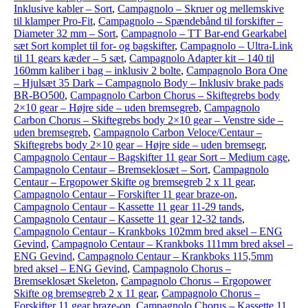
Inklusive kabler – Sort
,
Campagnolo – Skruer og mellemskive
til klamper Pro-Fit
,
Campagnolo – Spændebånd til forskifter –
Diameter 32 mm – Sort
,
Campagnolo – TT Bar-end Gearkabel
sæt Sort komplet til for- og bagskifter
,
Campagnolo – Ultra-Link
til 11 gears kæder – 5 sæt
,
Campagnolo Adapter kit – 140 til
160mm kaliber i bag – inklusiv 2 bolte
,
Campagnolo Bora One
– Hjulsæt 35 Dark – Campagnolo Body – Inklusiv brake pads
BR-BO500
,
Campagnolo Carbon Chorus – Skiftegrebs body
2×10 gear – Højre side – uden bremsegreb
,
Campagnolo
Carbon Chorus – Skiftegrebs body 2×10 gear – Venstre side –
uden bremsegreb
,
Campagnolo Carbon Veloce/Centaur –
Skiftegrebs body 2×10 gear – Højre side – uden bremsegr
,
Campagnolo Centaur – Bagskifter 11 gear Sort – Medium cage
,
Campagnolo Centaur – Bremseklosæt – Sort
,
Campagnolo
Centaur – Ergopower Skifte og bremsegreb 2 x 11 gear
,
Campagnolo Centaur – Forskifter 11 gear braze-on
,
Campagnolo Centaur – Kassette 11 gear 11-29 tands
,
Campagnolo Centaur – Kassette 11 gear 12-32 tands
,
Campagnolo Centaur – Krankboks 102mm bred aksel – ENG
Gevind
,
Campagnolo Centaur – Krankboks 111mm bred aksel –
ENG Gevind
,
Campagnolo Centaur – Krankboks 115,5mm
bred aksel – ENG Gevind
,
Campagnolo Chorus –
Bremseklosæt Skeleton
,
Campagnolo Chorus – Ergopower
Skifte og bremsegreb 2 x 11 gear
,
Campagnolo Chorus –
Forskifter 11 gear braze-on
,
Campagnolo Chorus – Kassette 11