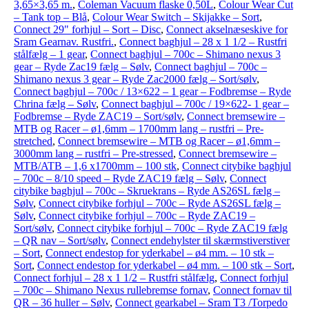
3,65×3,65 m.
,
Coleman Vacuum flaske 0,50L
,
Colour Wear Cut
– Tank top – Blå
,
Colour Wear Switch – Skijakke – Sort
,
Connect 29" forhjul – Sort – Disc
,
Connect akselnæseskive for
Sram Gearnav. Rustfri.
,
Connect baghjul – 28 x 1 1/2 – Rustfri
stålfælg – 1 gear
,
Connect baghjul – 700c – Shimano nexus 3
gear – Ryde Zac19 fælg – Sølv
,
Connect baghjul – 700c –
Shimano nexus 3 gear – Ryde Zac2000 fælg – Sort/sølv
,
Connect baghjul – 700c / 13×622 – 1 gear – Fodbremse – Ryde
Chrina fælg – Sølv
,
Connect baghjul – 700c / 19×622- 1 gear –
Fodbremse – Ryde ZAC19 – Sort/sølv
,
Connect bremsewire –
MTB og Racer – ø1,6mm – 1700mm lang – rustfri – Pre-
stretched
,
Connect bremsewire – MTB og Racer – ø1,6mm –
3000mm lang – rustfri – Pre-stressed
,
Connect bremsewire –
MTB/ATB – 1,6 x1700mm – 100 stk
,
Connect citybike baghjul
– 700c – 8/10 speed – Ryde ZAC19 fælg – Sølv
,
Connect
citybike baghjul – 700c – Skruekrans – Ryde AS26SL fælg –
Sølv
,
Connect citybike forhjul – 700c – Ryde AS26SL fælg –
Sølv
,
Connect citybike forhjul – 700c – Ryde ZAC19 –
Sort/sølv
,
Connect citybike forhjul – 700c – Ryde ZAC19 fælg
– QR nav – Sort/sølv
,
Connect endehylster til skærmstiverstiver
– Sort
,
Connect endestop for yderkabel – ø4 mm. – 10 stk –
Sort
,
Connect endestop for yderkabel – ø4 mm. – 100 stk – Sort
,
Connect forhjul – 28 x 1 1/2 – Rustfri stålfælg
,
Connect forhjul
– 700c – Shimano Nexus rullebremse fornav
,
Connect fornav til
QR – 36 huller – Sølv
,
Connect gearkabel – Sram T3 /Torpedo