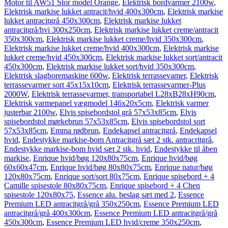
Motor til AW51 Stor model Orange
,
Elektrisk bordvarmer 2100w
,
Elektrisk markise lukket antracit/hvid 400x300cm
,
Elektrisk markise
lukket antracitgrå 450x300cm
,
Elektrisk markise lukket
antracitgrå/hvi 300x250cm
,
Elektrisk markise lukket creme/antracit
350x300cm
,
Elektrisk markise lukket creme/hvid 350x300cm
,
Elektrisk markise lukket creme/hvid 400x300cm
,
Elektrisk markise
lukket creme/hvid 450x300cm
,
Elektrisk markise lukket sort/antracit
450x300cm
,
Elektrisk markise lukket sort/hvid 350x300cm
,
Elektrisk slagboremaskine 600w
,
Elektrisk terrassevamer
,
Elektrisk
terrassevarmer sort 45x15x10cm
,
Elektrisk terrassevarmer-Plus
2000W
,
Elektrisk terrassevarmer, transportabel L28xB28xH90cm
,
Elektrisk varmepanel vægmodel 146x20x5cm
,
Elektrisk varmer
justerbar 2100w
,
Elvis spisebordstol grå 57x53x85cm
,
Elvis
spisebordstol mørkebrun 57x53x85cm
,
Elvis spisebordstol sort
57x53x85cm
,
Emma rødbrun
,
Endekapsel antracitgrå
,
Endekapsel
hvid
,
Endestykke markise-bom Antracitgrå sæt 2 stk. antracritgrå
,
Endestykke markise-bom hvid sæt 2 stk. hvid
,
Endestykke til åben
markise
,
Enrique hvid/bøg 120x80x75cm
,
Enrique hvid/bøg
60x60x47cm
,
Enrique hvid/bøg 80x80x75cm
,
Enrique natur/bøg
120x80x75cm
,
Enrique sort/sort 80x75cm
,
Enrique spisebord + 4
Camille spisestole 80x80x75cm
,
Enrique spisebord + 4 Chen
spisestole 120x80x75
,
Essence alu. beslag sæt med 2
,
Essence
Premium LED antracitgrå/grå 350x250cm
,
Essence Premium LED
antracitgrå/grå 400x300cm
,
Essence Premium LED antracitgrå/grå
450x300cm
,
Essence Premium LED hvid/creme 350x250cm
,