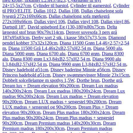
med kroge, firkantet L23H37B25
,
Cykeltaske til styr
24×15,5x27cm
,
Cylinder til barstol
,
Cylinder til gamerstol
,
Cylinder
til PRO/ELITE
,
Dallas 1012
,
Dallas 108
,
Dallas chaiselong sofa
lysegrå 272x169x66cm
,
Dallas chaiselong sofa mørkegrå
272x169x66cm
,
Dallas vinyl 106
,
Dallas vinyl 108
,
Dallas vinyl 86
,
Dartspil 18"
,
David spisebord Eg (130-180)x80x75cm
,
Delta
lænestol stof brun 90x79x114cm
,
Denver sovesofa 3 pers grå
187x95x83cm
,
Derby sort 2 stk. i kasse 58x57x73,5cm
,
Diamond
pendel kobber 37x32x120cm
,
Diana 11500 Grøn L4,46×2,57×2,54
m
,
Diana 11500 Grå L4,46x2xB2,57xH2,54 m
,
Diana 5000 alu
,
Diana 5000 grøn
,
Diana 6700 alu
,
Diana 6700 grøn
,
Diana 8300
alu
,
Diana 8300 grøn Lx3,84xB2,57xH2,54 m
,
Diana 9900 alu
L3,84xB2,57xH2,54 m
,
Diana 9900 grøn L3,84xB2,57xH2,54 m
,
Disney badebold ø51cm
,
Disney badering Minnie ø56cm
,
Disney
Princess badebold ø51cm
,
Disney swømmevinger Minnie 23x15cm
,
Dobbelt solcellelampe m spotlys 1,5W
,
Dorthe brun
,
Dorthe grå
,
Dream lux + Dream elevation 90x200cm
,
Dream Lux madras
140x200x24cm
,
Dream Lux madras 180x200x24cm
,
Dream Lux
madras 90x200x24cm
,
Dream Lux madras + Dream elevation
90x200cm
,
Dream LUX madras + sengestel 90x200cm
,
Dream
LUX madras + sengestel og 90x200cm
,
Dream Plus + Dream
elevation 90x200cm
,
Dream Plus madras 180x200x24cm
,
Dream
Plus madras 90x200x24cm
,
Dream Plus madras + sengestel
90x200cm
,
Dream Premium madras 140x200x30cm
,
Dream
Premium madras 180x200x30cm
,
Dream Premium madras