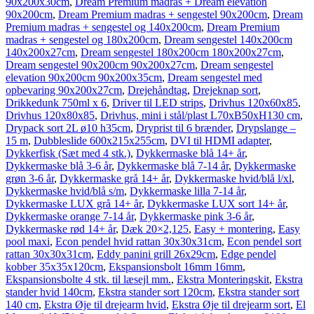
90x200x30cm
,
Dream Premium madras + Dream elevation
90x200cm
,
Dream Premium madras + sengestel 90x200cm
,
Dream
Premium madras + sengestel og 140x200cm
,
Dream Premium
madras + sengestel og 180x200cm
,
Dream sengestel 140x200cm
140x200x27cm
,
Dream sengestel 180x200cm 180x200x27cm
,
Dream sengestel 90x200cm 90x200x27cm
,
Dream sengestel
elevation 90x200cm 90x200x35cm
,
Dream sengestel med
opbevaring 90x200x27cm
,
Drejehåndtag
,
Drejeknap sort
,
Drikkedunk 750ml x 6
,
Driver til LED strips
,
Drivhus 120x60x85
,
Drivhus 120x80x85
,
Drivhus, mini i stål/plast L70xB50xH130 cm
,
Drypack sort 2L ø10 h35cm
,
Dryprist til 6 brænder
,
Drypslange –
15 m
,
Dubbleslide 600x215x255cm
,
DVI til HDMI adapter
,
Dykkerfisk (Sæt med 4 stk.)
,
Dykkermaske blå 14+ år
,
Dykkermaske blå 3-6 år
,
Dykkermaske blå 7-14 år
,
Dykkermaske
grøn 3-6 år
,
Dykkermaske grå 14+ år
,
Dykkermaske hvid/blå l/xl
,
Dykkermaske hvid/blå s/m
,
Dykkermaske lilla 7-14 år
,
Dykkermaske LUX grå 14+ år
,
Dykkermaske LUX sort 14+ år
,
Dykkermaske orange 7-14 år
,
Dykkermaske pink 3-6 år
,
Dykkermaske rød 14+ år
,
Dæk 20×2,125
,
Easy + montering
,
Easy
pool maxi
,
Econ pendel hvid rattan 30x30x31cm
,
Econ pendel sort
rattan 30x30x31cm
,
Eddy panini grill 26x29cm
,
Edge pendel
kobber 35x35x120cm
,
Ekspansionsbolt 16mm 16mm
,
Ekspansionsbolte 4 stk. til læsejl mm.
,
Ekstra Monteringskit
,
Ekstra
stander hvid 140cm
,
Ekstra stander sort 120cm
,
Ekstra stander sort
140 cm
,
Ekstra Øje til drejearm hvid
,
Ekstra Øje til drejearm sort
,
El