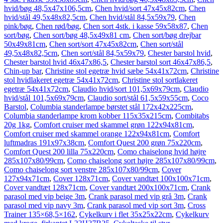
hvid/bøg 48,5x47x106,5cm
,
Chen hvid/sort 47x45x82cm
,
Chen
hvid/stål 49,5x48x82,5cm
,
Chen hvid/stål 84,5x59x79
,
Chen
pink/bøg
,
Chen rød/bøg
,
Chen sort 4stk. i kasse 59x58x87
,
Chen
sort/bøg
,
Chen sort/bøg 48,5x49x81 cm
,
Chen sort/bøg drejbar
50x49x81cm
,
Chen sort/sort 47x45x82cm
,
Chen sort/stål
49,5x48x82,5cm
,
Chen sort/stål 84,5x59x79
,
Chester barstol hvid
,
Chester barstol hvid 46x47x86,5
,
Chester barstol sort 46x47x86,5
,
Chin-up bar
,
Christine stol egetræ hvid sæbe 54x41x72cm
,
Christine
stol hvidlakeret egetræ 54x41x72cm
,
Christine stol sortlakeret
egetræ 54x41x72cm
,
Claudio hvid/sort 101,5x69x79cm
,
Claudio
hvid/stål 101,5x69x79cm
,
Claudio sort/stål 61,5x59x55cm
,
Coco
Barstol
,
Columbia standerlampe børstet stål 172x42x225cm
,
Columbia standerlampe krom kobber 115x35x215cm
,
Combitabs
20g 1kg
,
Comfort cruiser med skammel grøn 122x94x81cm
,
Comfort cruiser med skammel orange 122x94x81cm
,
Comfort
luftmadras 191x97x38cm
,
Comfort Quest 200 grøn 75x220cm
,
Comfort Quest 200 lilla 75x220cm
,
Como chaiselong hvid højre
285x107x80/99cm
,
Como chaiselong sort højre 285x107x80/99cm
,
Como chaiselong sort venstre 285x107x80/99cm
,
Cover
127x94x71cm
,
Cover 128x71cm
,
Cover vandtæt 100x100x71cm
,
Cover vandtæt 128x71cm
,
Cover vandtæt 200x100x71cm
,
Crank
parasol med vip beige 3m
,
Crank parasol med vip grå 3m
,
Crank
parasol med vip navy 3m
,
Crank parasol med vip sort 3m
,
Cross
Trainer 135×68,5×162
,
Cykelkurv i flet 35x25x22cm
,
Cykelkurv