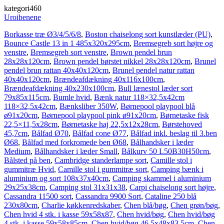
kategori460
Uroibenene
Borkasse træ Ø3/4/5/6/8
,
Boston chaiselong sort kunstlæder (PU)
,
Bounce Castle 13 in 1 485x320x295cm
,
Bremsegreb sort højre og
venstre
,
Bremsegreb sort venstre
,
Brown pendel brun
28x28x120cm
,
Brown pendel børstet nikkel 28x28x120cm
,
Brunel
pendel brun rattan 40x40x120cm
,
Brunel pendel natur rattan
40x40x120cm
,
Brændeafdækning 40x116x100cm
,
Brændeafdækning 40x230x100cm
,
Bull lænestol læder sort
79x85x115cm
,
Bumle hvid
,
Bænk natur 118×32,5x42cm
118×32,5x42cm
,
Bænksliber 350W
,
Børnepool playpool blå
ø91x20cm
,
Børnepool playpool pink ø91x20cm
,
Børnetaske fisk
22,5×11,5x28cm
,
Børnetaske haj 22,5x12x28cm
,
Børstehoved
45,7cm
,
Bålfad Ø70
,
Bålfad cone Ø77
,
Bålfad inkl. beslag til 3.ben
Ø68
,
Bålfad med forkromede ben Ø68
,
Bålhandsker i læder
Medium
,
Bålhandsker i læder Small
,
Bålkurv 50 L50B30H50cm
,
Bålsted på ben
,
Cambridge standerlampe sort
,
Camille stol i
gummitræ Hvid
,
Camille stol i gummitræ sort
,
Camping bænk i
aluminium og sort 108x37x40cm
,
Camping skammel i aluminium
29x25x38cm
,
Camping stol 31x31x38
,
Carpi chaiselong sort højre
,
Cassandra 11500 sort
,
Cassandra 9900 Sort
,
Cataline 250 blå
230x80cm
,
Charlie køkkenredskaber
,
Chen blå/bøg
,
Chen grøn/bøg
,
Chen hvid 4 stk. i kasse 59x58x87
,
Chen hvid/bøg
,
Chen hvid/bøg
4 stk. i kasse 59x58x85cm
,
Chen hvid/bøg 46,5x48x83,5cm
,
Chen