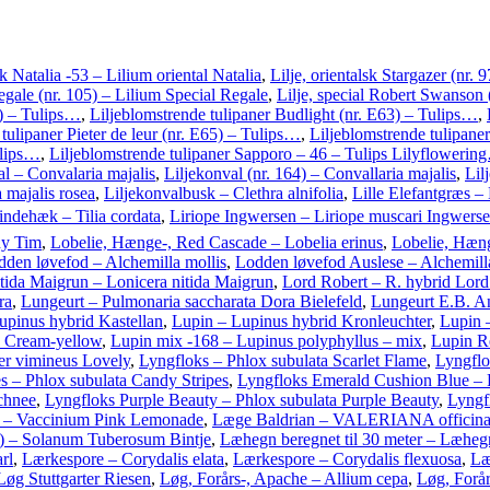
sk Natalia -53 – Lilium oriental Natalia
,
Lilje, orientalsk Stargazer (nr.
Regale (nr. 105) – Lilium Special Regale
,
Lilje, special Robert Swanson
2) – Tulips…
,
Liljeblomstrende tulipaner Budlight (nr. E63) – Tulips…
,
tulipaner Pieter de leur (nr. E65) – Tulips…
,
Liljeblomstrende tulipane
ulips…
,
Liljeblomstrende tulipaner Sapporo – 46 – Tulips Lilyflowerin
al – Convalaria majalis
,
Liljekonval (nr. 164) – Convallaria majalis
,
Lil
 majalis rosea
,
Liljekonvalbusk – Clethra alnifolia
,
Lille Elefantgræs –
indehæk – Tilia cordata
,
Liriope Ingwersen – Liriope muscari Ingwers
ny Tim
,
Lobelie, Hænge-, Red Cascade – Lobelia erinus
,
Lobelie, Hænge
dden løvefod – Alchemilla mollis
,
Lodden løvefod Auslese – Alchemill
itida Maigrun – Lonicera nitida Maigrun
,
Lord Robert – R. hybrid Lord
ra
,
Lungeurt – Pulmonaria saccharata Dora Bielefeld
,
Lungeurt E.B. An
upinus hybrid Kastellan
,
Lupin – Lupinus hybrid Kronleuchter
,
Lupin 
s Cream-yellow
,
Lupin mix -168 – Lupinus polyphyllus – mix
,
Lupin R
er vimineus Lovely
,
Lyngfloks – Phlox subulata Scarlet Flame
,
Lyngflo
s – Phlox subulata Candy Stripes
,
Lyngfloks Emerald Cushion Blue –
chnee
,
Lyngfloks Purple Beauty – Phlox subulata Purple Beauty
,
Lyngf
 – Vaccinium Pink Lemonade
,
Læge Baldrian – VALERIANA officina
2) – Solanum Tuberosum Bintje
,
Læhegn beregnet til 30 meter – Læhegn
rl
,
Lærkespore – Corydalis elata
,
Lærkespore – Corydalis flexuosa
,
Læ
Løg Stuttgarter Riesen
,
Løg, Forårs-, Apache – Allium cepa
,
Løg, Forår