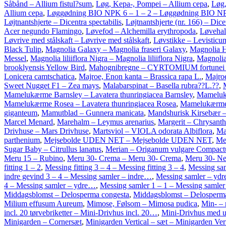
Såbånd – Allium fistul?sum
,
Løg, Kepa-, Pompei – Allium cepa
,
Løg,
Allium cepa
,
Løggødning BIO NPK 6 – 1 – 2 – Løggødning BIO NP
Løjtnantshjerte – Dicentra spectabilis
,
Løjtnantshjerte (nr. 166) – Dice
Acer negundo Flamingo
,
Løvefod – Alchemilla erythropoda
,
Løvehal
Løvrive med stålskaft – Løvrive med stålskaft
,
Løvstikke – Levisticum
Black Tulip
,
Magnolia Galaxy – Magnolia fraseri Galaxy
,
Magnolia H
Messel
,
Magnolia liliiflora Nigra – Magnolia liliiflora Nigra
,
Magnolia 
brooklyensis Yellow Bird
,
Mahognibregne – CYRTOMIUM fortunei C
Lonicera camtschatica
,
Majroe, Enon kanta – Brassica rapa L.
,
Majroe
Sweet Nugget F1 – Zea mays
,
Malabarspinat – Basella rubra??L.??
,
Mamelukærme Barnsley – Lavatera thunringiacea Barnsley
,
Mameluk
Mamelukærme Rosea – Lavatera thunringiacea Rosea
,
Mamelukærme, 
giganteum
,
Mamutblad – Gunnera manicata
,
Mandshurisk Kirsebær –
Marcel Menard
,
Marehalm – Leymus arenarius
,
Margerit – Chrysant
Drivhuse – Mars Drivhuse
,
Martsviol – VIOLA odorata Albiflora
,
Ma
parthenium
,
Mejsebolde UDEN NET – Mejsebolde UDEN NET
,
Mel
Sugar Baby – Citrullus lanatus
,
Merian – Origanum vulgare Compac
Meru 15 – Rubino
,
Meru 30- Crema – Meru 30- Crema
,
Meru 30- Ne
fitting 1 – 2
,
Messing fitting 3 – 4 – Messing fitting 3 – 4
,
Messing sam
indre gevind 3 – 4 – Messing samler – indre…
,
Messing samler – ydr
4 – Messing samler – ydre…
,
Messing samler 1 – 1 – Messing samler
Middagsblomst – Delosperma congesta
,
Middagsblomst – Delosperma
Milium effusum Aureum
,
Mimose, Følsom – Mimosa pudica
,
Min- – 
incl. 20 tørvebriketter – Mini-Drivhus incl. 20…
,
Mini-Drivhus med u
Minigarden – Cornersæt
,
Minigarden Vertical – sæt – Minigarden Vert