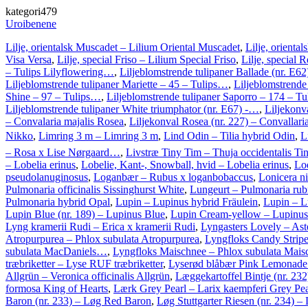
kategori479
Uroibenene
Lilje, orientalsk Muscadet – Lilium Oriental Muscadet
,
Lilje, oriental
Visa Versa
,
Lilje, special Friso – Lilium Special Friso
,
Lilje, special 
– Tulips Lilyflowering…
,
Liljeblomstrende tulipaner Ballade (nr. E6
Liljeblomstrende tulipaner Mariette – 45 – Tulips…
,
Liljeblomstrende 
Shine – 97 – Tulips…
,
Liljeblomstrende tulipaner Saporro – 174 – T
Liljeblomstrende tulipaner White triumphator (nr. E67) -…
,
Liljekonv
– Convalaria majalis Rosea
,
Liljekonval Rosea (nr. 227) – Convallaria
Nikko
,
Limring 3 m – Limring 3 m
,
Lind Odin – Tilia hybrid Odin
,
L
– Rosa x Lise Nørgaard…
,
Livstræ Tiny Tim – Thuja occidentalis Ti
– Lobelia erinus
,
Lobelie, Kant-, Snowball, hvid – Lobelia erinus
,
Lo
pseudolanuginosus
,
Loganbær – Rubus x loganbobaccus
,
Lonicera n
Pulmonaria officinalis Sissinghurst White
,
Lungeurt – Pulmonaria rub
Pulmonaria hybrid Opal
,
Lupin – Lupinus hybrid Fräulein
,
Lupin – L
Lupin Blue (nr. 189) – Lupinus Blue
,
Lupin Cream-yellow – Lupinu
Lyng kramerii Rudi – Erica x kramerii Rudi
,
Lyngasters Lovely – Ast
Atropurpurea – Phlox subulata Atropurpurea
,
Lyngfloks Candy Stripe
subulata MacDaniels…
,
Lyngfloks Maischnee – Phlox subulata Mais
træbriketter – Lyse RUF træbriketter
,
Lyserød blåbær Pink Lemonade
Allgrün – Veronica officinalis Allgrün
,
Læggekartoffel Bintje (nr. 23
formosa King of Hearts
,
Lærk Grey Pearl – Larix kaempferi Grey Pea
Baron (nr. 233) – Løg Red Baron
,
Løg Stuttgarter Riesen (nr. 234) – 