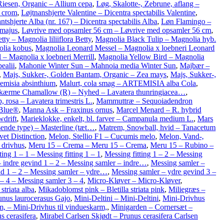
Riesen, Organic – Allium cepa
,
Løg, Skalotte-, Zebrune, aflang –
 crom
,
Løjtnanshjerte Valentine – Dicentra spectabilis Valentine
,
ntshjerte Alba (nr. 167) – Dicentra spectabilis Alba
,
Løn Flamingo –
 majus
,
Løvrive med opsamler 56 cm – Løvrive med opsamler 56 cm
,
ty – Magnolia liliiflora Betty
,
Magnolia Black Tulip – Magnolia hyb.
olia kobus
,
Magnolia Leonard Messel – Magnolia x loebneri Leonard
l – Magnolia x loebneri Merrill
,
Magnolia Yellow Bird – Magnolia
ealii
,
Mahonie Winter Sun – Mahnoia media Winter Sun
,
Majbær –
,
Majs, Sukker-, Golden Bantam, Organic – Zea mays
,
Majs, Sukker-,
temisia absinthium
,
Malurt, cola smag – ARTEMISIA alba Cola
,
ærme Chamallow (R) – Nyhed – Lavatera thunringiacea…
,
rosa – Lavatera trimestris L.
,
Mammuttræ – Sequoiadendron
 Blue®
,
Manna Ask – Fraxinus ornus
,
Marcel Menard – R. hybrid
drift
,
Marieklokke, enkelt, bl. farver – Campanula medium L.
,
Mars
ende type) – Masterline (tæt…
,
Matrem, Snowball, hvid – Tanacetum
et Distinction
,
Melon, Stellio F1 – Cucumis melo
,
Melon, Vand-,
 drivhus
,
Meru 15 – Crema – Meru 15 – Crema
,
Meru 15 – Rubino –
ting 1 – 1 – Messing fitting 1 – 1
,
Messing fitting 1 – 2 – Messing
 indre gevind 1 – 2 – Messing samler – indre…
,
Messing samler –
nd 1 – 2 – Messing samler – ydre…
,
Messing samler – ydre gevind 3 –
– 4 – Messing samler 3 – 4
,
Micro-Kløver – Micro-Kløver
,
striata alba
,
Mikadoblomst pink – Bletilla striata pink
,
Miliegræs –
unus laurocerasus Gajo
,
Mini-Deltini – Mini-Deltini
,
Mini-Drivhus
m, – Mini-Drivhus til vindueskarm,
,
Minigarden – Cornersæt –
s cerasifera
,
Mirabel Carlsen Skjødt – Prunus cerasifera Carlsen