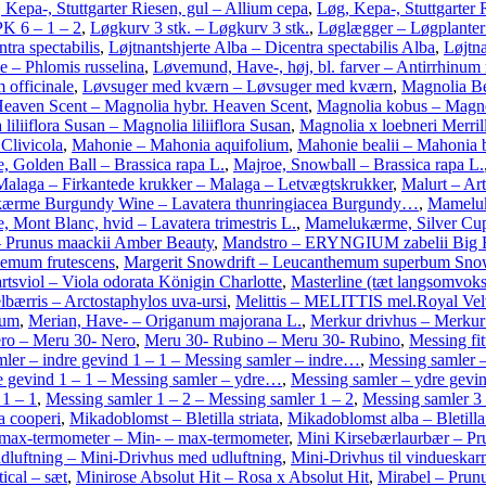
 Kepa-, Stuttgarter Riesen, gul – Allium cepa
,
Løg, Kepa-, Stuttgarter 
K 6 – 1 – 2
,
Løgkurv 3 stk. – Løgkurv 3 stk.
,
Løglægger – Løgplanter
ntra spectabilis
,
Løjtnantshjerte Alba – Dicentra spectabilis Alba
,
Løjtna
e – Phlomis russelina
,
Løvemund, Have-, høj, bl. farver – Antirrhinum
 officinale
,
Løvsuger med kværn – Løvsuger med kværn
,
Magnolia Bet
eaven Scent – Magnolia hybr. Heaven Scent
,
Magnolia kobus – Magn
liliiflora Susan – Magnolia liliiflora Susan
,
Magnolia x loebneri Merril
livicola
,
Mahonie – Mahonia aquifolium
,
Mahonie bealii – Mahonia b
, Golden Ball – Brassica rapa L.
,
Majroe, Snowball – Brassica rapa L.
Malaga – Firkantede krukker – Malaga – Letvægtskrukker
,
Malurt – Ar
ærme Burgundy Wine – Lavatera thunringiacea Burgundy…
,
Mameluk
Mont Blanc, hvid – Lavatera trimestris L.
,
Mamelukærme, Silver Cup, 
 Prunus maackii Amber Beauty
,
Mandstro – ERYNGIUM zabelii Big
hemum frutescens
,
Margerit Snowdrift – Leucanthemum superbum Snow
rtsviol – Viola odorata Königin Charlotte
,
Masterline (tæt langsomvoks
bærris – Arctostaphylos uva-ursi
,
Melittis – MELITTIS mel.Royal Velv
tum
,
Merian, Have- – Origanum majorana L.
,
Merkur drivhus – Merkur
ro – Meru 30- Nero
,
Meru 30- Rubino – Meru 30- Rubino
,
Messing fit
ler – indre gevind 1 – 1 – Messing samler – indre…
,
Messing samler –
e gevind 1 – 1 – Messing samler – ydre…
,
Messing samler – ydre gevi
 1 – 1
,
Messing samler 1 – 2 – Messing samler 1 – 2
,
Messing samler 3 
 cooperi
,
Mikadoblomst – Bletilla striata
,
Mikadoblomst alba – Bletilla 
max-termometer – Min- – max-termometer
,
Mini Kirsebærlaurbær – Pr
dluftning – Mini-Drivhus med udluftning
,
Mini-Drivhus til vindueskar
ical – sæt
,
Minirose Absolut Hit – Rosa x Absolut Hit
,
Mirabel – Prunu