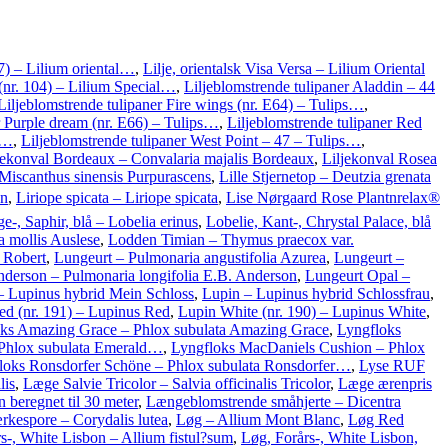
 97) – Lilium oriental…
,
Lilje, orientalsk Visa Versa – Lilium Oriental
 (nr. 104) – Lilium Special…
,
Liljeblomstrende tulipaner Aladdin – 44
Liljeblomstrende tulipaner Fire wings (nr. E64) – Tulips…
,
r Purple dream (nr. E66) – Tulips…
,
Liljeblomstrende tulipaner Red
g…
,
Liljeblomstrende tulipaner West Point – 47 – Tulips…
,
jekonval Bordeaux – Convalaria majalis Bordeaux
,
Liljekonval Rosea
 Miscanthus sinensis Purpurascens
,
Lille Stjernetop – Deutzia grenata
en
,
Liriope spicata – Liriope spicata
,
Lise Nørgaard Rose Plantnrelax®
-, Saphir, blå – Lobelia erinus
,
Lobelie, Kant-, Chrystal Palace, blå
a mollis Auslese
,
Lodden Timian – Thymus praecox var.
 Robert
,
Lungeurt – Pulmonaria angustifolia Azurea
,
Lungeurt –
derson – Pulmonaria longifolia E.B. Anderson
,
Lungeurt Opal –
– Lupinus hybrid Mein Schloss
,
Lupin – Lupinus hybrid Schlossfrau
,
ed (nr. 191) – Lupinus Red
,
Lupin White (nr. 190) – Lupinus White
,
ks Amazing Grace – Phlox subulata Amazing Grace
,
Lyngfloks
 Phlox subulata Emerald…
,
Lyngfloks MacDaniels Cushion – Phlox
loks Ronsdorfer Schöne – Phlox subulata Ronsdorfer…
,
Lyse RUF
lis
,
Læge Salvie Tricolor – Salvia officinalis Tricolor
,
Læge ærenpris
 beregnet til 30 meter
,
Længeblomstrende småhjerte – Dicentra
rkespore – Corydalis lutea
,
Løg – Allium Mont Blanc
,
Løg Red
s-, White Lisbon – Allium fistul?sum
,
Løg, Forårs-, White Lisbon,