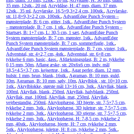
mm, diam. 35 mm, 12stk., 10 ml
,
Acryldåse, H: 30 mm, diam.
35 mm, 12stk., 20 ml
,
Acryldåse, H: 47 mm, diam. 37 mm,
12stk., 35 ml
,
Acrylæske, 16,5×9,3×2,4 cm, 100stk.
,
Acrylæske,
str. 11,8×9,3×2,2 cm, 100stk.
,
AdvantEdge Punch System –
mønsterplade, B: 6 cm, gitter, 1stk.
,
AdvantEdge Punch System
– mønsterplade, B: 7 cm, 1 stk.
,
AdvantEdge Punch System –
Startsæt, B: 1+7 cm, L: 30,5 cm, 1 sæt
,
AdvantEdge Punch
System mønsterplade, B: 7 cm, mønster, 1stk.
,
AdvantEdge
Punch System mønsterplade, B: 7 cm, sommerfugle, 1stk.
,
AdvantEdge Punch System mønsterplade, B: 7 cm, vinter, 1stk.
,
Adventstal, str. 4×2,7 cm, 4stk.
,
Adventstal, str. 6×8 cm,
tykkelse 6 mm, basic, 4ass.
,
Afdækningsplast, B: 2 m, tykkelse
0,15 mm, 50m
,
Aflang æske, str. 20x6x6 cm, indv. mål
18,5×4,5×3,7 cm, kejsertræ, 1stk.
,
Agat perler, diam. 12 mm,
hulstr. 1 mm, brun, blank, 16stk.
,
Agraman, B: 10 mm, guld,
10m
,
Agraman, B: 10 mm, sølv, 10m
,
Akrylblok , str. 10×10 cm,
1stk.
,
Akrylblokke, største mål 13×16 cm, 3stk.
,
Akryllak, blank,
100ml
,
Akryllak, blank, 250ml
,
Akryllak, halvblank, 250ml
,
Akryllak, mat, 100ml
,
Akryllak, mat, 250ml
,
Akryllak,
vejrbestandig, 250ml
,
Akrylophæng, 3D hjerte, str. 7,5×7,5 cm,
tykkelse 2 mm, 3stk.
,
Akrylophæng, 3D juletræ, str. 7,5×7,5 cm,
tykkelse 2 mm, 3stk.
,
Akrylophæng, 3D stjerne, str. 7,5×7,5 cm,
tykkelse 2 mm, 3stk.
,
Akrylophæng, H: 7-8,5 cm, tykkelse 2
mm, 40stk.
,
Akrylophæng, hjerte, H: 7 cm, tykkelse 2 mm,
5stk.
,
Akrylophæng, juletræ, H: 8 cm, tykkelse 2 mm, 5stk.
,