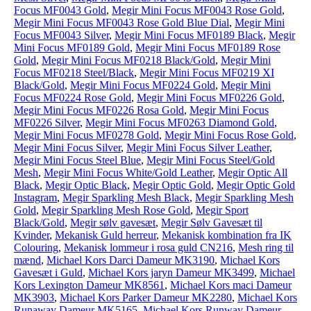
Focus MF0043 Gold
,
Megir Mini Focus MF0043 Rose Gold
,
Megir Mini Focus MF0043 Rose Gold Blue Dial
,
Megir Mini
Focus MF0043 Silver
,
Megir Mini Focus MF0189 Black
,
Megir
Mini Focus MF0189 Gold
,
Megir Mini Focus MF0189 Rose
Gold
,
Megir Mini Focus MF0218 Black/Gold
,
Megir Mini
Focus MF0218 Steel/Black
,
Megir Mini Focus MF0219 XI
Black/Gold
,
Megir Mini Focus MF0224 Gold
,
Megir Mini
Focus MF0224 Rose Gold
,
Megir Mini Focus MF0226 Gold
,
Megir Mini Focus MF0226 Rosa Gold
,
Megir Mini Focus
MF0226 Silver
,
Megir Mini Focus MF0263 Diamond Gold
,
Megir Mini Focus MF0278 Gold
,
Megir Mini Focus Rose Gold
,
Megir Mini Focus Silver
,
Megir Mini Focus Silver Leather
,
Megir Mini Focus Steel Blue
,
Megir Mini Focus Steel/Gold
Mesh
,
Megir Mini Focus White/Gold Leather
,
Megir Optic All
Black
,
Megir Optic Black
,
Megir Optic Gold
,
Megir Optic Gold
Instagram
,
Megir Sparkling Mesh Black
,
Megir Sparkling Mesh
Gold
,
Megir Sparkling Mesh Rose Gold
,
Megir Sport
Black/Gold
,
Megir sølv gavesæt
,
Megir Sølv Gavesæt til
Kvinder
,
Mekanisk Guld herreur
,
Mekanisk kombination fra IK
Colouring
,
Mekanisk lommeur i rosa guld CN216
,
Mesh ring til
mænd
,
Michael Kors Darci Dameur MK3190
,
Michael Kors
Gavesæt i Guld
,
Michael Kors jaryn Dameur MK3499
,
Michael
Kors Lexington Dameur MK8561
,
Michael Kors maci Dameur
MK3903
,
Michael Kors Parker Dameur MK2280
,
Michael Kors
Runaway Dameur MK5165
,
Michael Kors Runway Dameur