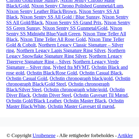
Chrono Gold/Blue Sunray
,
Nixon Sentry Chrono Matte
Black/Gold
,
Nixon Sentry Chrono Polished Gunmetal/Lum
,
Nixon Sentry Leather Black/Brown
,
Nixon Sentry SS All
Black
,
Nixon Sentry SS All Gold / Blue Sunray
,
Nixon Sentry
SS All Gold/Black
,
Nixon Sentry SS Grand Prix
,
Nixon Sentry
SS Green Sunray
,
Nixon Sentry SS Gunmetal/Gold
,
Nixon
Sentry SS Midnight Blue/Vault Green
,
Nixon Time Teller All
Black
,
Nixon Time Teller All Rose Gold
,
Nixon Time Teller
Gold & Cobolt
,
Northern Legacy Classic Signature – Silver
ring
,
Northern Legacy Lapis Signature Ring Silver
,
Northern
Legacy Snowflake Signature Ring Silver
,
Northern Legacy
Tigereye Signature Ring – Silver
,
Northern Legacy Verde
Signature – Silver ring
,
Nyhed fra MVMT
,
Ochstin Black and
rose gold
,
Ochstin Black/Rose Gold
,
Ochstin Casual Black
,
Ochstin Casual Gold
,
Ochstin chronograph black/gold
,
Ochstin
chronograph Black/Gold Steel
,
Ochstin chronograph
Black/Silver Steel
,
Ochstin chronograph white/gold
,
Ochstin
Diver Black
,
Ochstin Diver Steel
,
Ochstin Gavesæt Til Mænd
,
Ochstin Gold/Black Leather
,
Ochstin Master Black
,
Ochstin
Master Black/White
,
Ochstin Master Gavesæt til mænd
,
© Copyright
Uroibenene
- Alle rettigheder forbeholdes -
Artikler