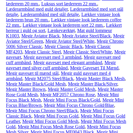
læderrem 20 mm.
,
Luksus sort læderrem 22 mm.
,
Læderarmbånd med guld detaljer
,
Læderarmbånd med sort stål
detalje
,
Læderarmbånd med stål detalje
,
Lækker vintage look
læderrem brun 20 mm.
,
Lækker vintage look læderrem coffee
22 mm.
,
Lækker vintage look læderrem sort 22 mm.
,
Lækkert
herreur i guld og sort
,
Lænkeværktøj
,
Mat guld lommeur
K1003
,
Megir Aviator Black
,
Megir Aviator Steel/Black
,
Megir
Aviator Steel/Green
,
Megir Aviator Steel/White
,
Megir Chrono
5006 Silver Classic
,
Megir Classic Black
,
Megir Classic
MF4203
,
Megir Classic Steel
,
Megir Classic Steel/White
,
Megir
gavesæt
,
Megir gavesæt med 3 armbånd
,
Megir gavesæt med
cuff armbånd
,
Megir gavesæt med elegant armbånd
,
Megir
gavesæt med silver cuff armbånd
,
Megir Gavesæt Til Mænd
,
Megir gavesæt til mænd stål
,
Megir guld gavesæt med 4
armbånd
,
Megir M2075 Steel/Black
,
Megir Master Black Mesh
,
Megir Master Black/Gold Mesh
,
Megir Master Black/Silver
,
Megir Master Brown
,
Megir Master Gold Mesh
,
Megir Master
Rose Gold Mesh
,
Megir MF2057 Chrono Rose
,
Megir Mini
Focus Black Mesh
,
Megir Mini Focus Black/Gold
,
Megir Mini
Focus Blue/Brown
,
Megir Mini Focus Chrono Gold/Blue
,
Megir Mini Focus Chrono Steel/Black
,
Megir Mini Focus
Classic Black
,
Megir Mini Focus Gold
,
Megir Mini Focus Gold
Leather
,
Megir Mini Focus Gold Mesh
,
Megir Mini Focus Mesh
Gold
,
Megir Mini Focus Mesh Rose Gold
,
Megir Mini Focus
Mesh Silver
,
Megir Mini Focus MF0043 Black
,
Megir Mini