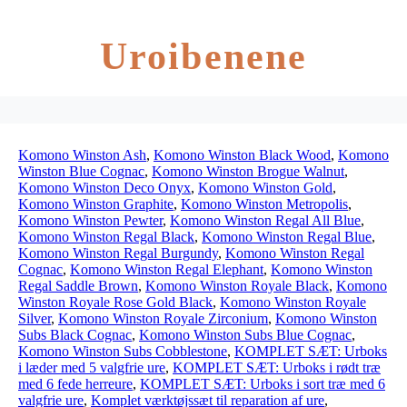
Uroibenene
Komono Winston Ash
,
Komono Winston Black Wood
,
Komono
Winston Blue Cognac
,
Komono Winston Brogue Walnut
,
Komono Winston Deco Onyx
,
Komono Winston Gold
,
Komono Winston Graphite
,
Komono Winston Metropolis
,
Komono Winston Pewter
,
Komono Winston Regal All Blue
,
Komono Winston Regal Black
,
Komono Winston Regal Blue
,
Komono Winston Regal Burgundy
,
Komono Winston Regal
Cognac
,
Komono Winston Regal Elephant
,
Komono Winston
Regal Saddle Brown
,
Komono Winston Royale Black
,
Komono
Winston Royale Rose Gold Black
,
Komono Winston Royale
Silver
,
Komono Winston Royale Zirconium
,
Komono Winston
Subs Black Cognac
,
Komono Winston Subs Blue Cognac
,
Komono Winston Subs Cobblestone
,
KOMPLET SÆT: Urboks
i læder med 5 valgfrie ure
,
KOMPLET SÆT: Urboks i rødt træ
med 6 fede herreure
,
KOMPLET SÆT: Urboks i sort træ med 6
valgfrie ure
,
Komplet værktøjssæt til reparation af ure
,