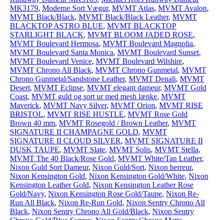
MK3179
,
Moderne Sort Vægur
,
MVMT Atlas
,
MVMT Avalon
,
MVMT Black/Black
,
MVMT Black/Black Leather
,
MVMT
BLACKTOP ASTRO BLUE
,
MVMT BLACKTOP
STARLIGHT BLACK
,
MVMT BLOOM JADED ROSE
,
MVMT Boulevard Hermosa
,
MVMT Boulevard Magnolia
,
MVMT Boulevard Santa Monica
,
MVMT Boulevard Sunset
,
MVMT Boulevard Venice
,
MVMT Boulevard Wilshire
,
MVMT Chrono All Black
,
MVMT Chrono Gunmetal
,
MVMT
Chrono Gunmetal/Sandstone Leather
,
MVMT Denali
,
MVMT
Desert
,
MVMT Eclipse
,
MVMT elegant dameur
,
MVMT Gold
Coast
,
MVMT guld og sort ur med mesh lænke
,
MVMT
Maverick
,
MVMT Navy Silver
,
MVMT Orion
,
MVMT RISE
BRISTOL
,
MVMT RISE HUSTLE
,
MVMT Rose Gold
Brown 40 mm
,
MVMT Rosegold / Brown Leather
,
MVMT
SIGNATURE II CHAMPAGNE GOLD
,
MVMT
SIGNATURE II CLOUD SILVER
,
MVMT SIGNATURE II
DUSK TAUPE
,
MVMT Slate
,
MVMT Solis
,
MVMT Stella
,
MVMT The 40 Black/Rose Gold
,
MVMT White/Tan Leather
,
Nixon Guld Sort Dameur
,
Nixon Guld/Sort
,
Nixon herreur
,
Nixon Kensington Gold
,
Nixon Kensington Gold/White
,
Nixon
Kensington Leather Gold
,
Nixon Kensington Leather Rose
Gold/Navy
,
Nixon Kensington Rose Gold/Taupe
,
Nixon Re-
Run All Black
,
Nixon Re-Run Gold
,
Nixon Sentry Chrono All
Black
,
Nixon Sentry Chrono All Gold/Black
,
Nixon Sentry