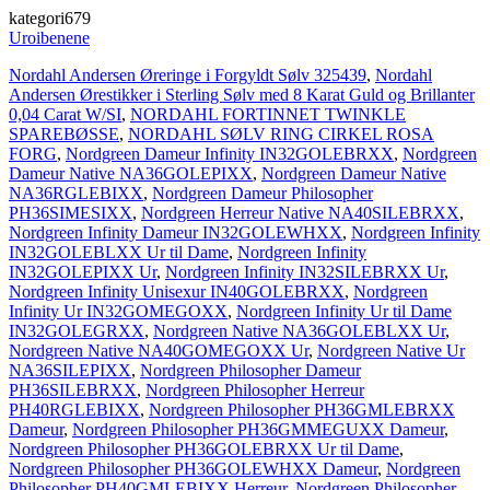
kategori679
Uroibenene
Nordahl Andersen Øreringe i Forgyldt Sølv 325439
,
Nordahl
Andersen Ørestikker i Sterling Sølv med 8 Karat Guld og Brillanter
0,04 Carat W/SI
,
NORDAHL FORTINNET TWINKLE
SPAREBØSSE
,
NORDAHL SØLV RING CIRKEL ROSA
FORG
,
Nordgreen Dameur Infinity IN32GOLEBRXX
,
Nordgreen
Dameur Native NA36GOLEPIXX
,
Nordgreen Dameur Native
NA36RGLEBIXX
,
Nordgreen Dameur Philosopher
PH36SIMESIXX
,
Nordgreen Herreur Native NA40SILEBRXX
,
Nordgreen Infinity Dameur IN32GOLEWHXX
,
Nordgreen Infinity
IN32GOLEBLXX Ur til Dame
,
Nordgreen Infinity
IN32GOLEPIXX Ur
,
Nordgreen Infinity IN32SILEBRXX Ur
,
Nordgreen Infinity Unisexur IN40GOLEBRXX
,
Nordgreen
Infinity Ur IN32GOMEGOXX
,
Nordgreen Infinity Ur til Dame
IN32GOLEGRXX
,
Nordgreen Native NA36GOLEBLXX Ur
,
Nordgreen Native NA40GOMEGOXX Ur
,
Nordgreen Native Ur
NA36SILEPIXX
,
Nordgreen Philosopher Dameur
PH36SILEBRXX
,
Nordgreen Philosopher Herreur
PH40RGLEBIXX
,
Nordgreen Philosopher PH36GMLEBRXX
Dameur
,
Nordgreen Philosopher PH36GMMEGUXX Dameur
,
Nordgreen Philosopher PH36GOLEBRXX Ur til Dame
,
Nordgreen Philosopher PH36GOLEWHXX Dameur
,
Nordgreen
Philosopher PH40GMLEBIXX Herreur
,
Nordgreen Philosopher