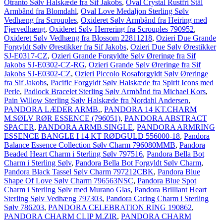
Otranto Sølv Halskæde fra Sif Jakobs
,
Oval Crystal Rustfri Stål
Armbånd fra Blomdahl
,
Oval Love Medaljon Sterling Sølv
Vedhæng fra Scrouples
,
Oxideret Sølv Armbånd fra Heiring med
Fjervedhæng
,
Oxideret Sølv Herrering fra Scrouples 790952
,
Oxideret Sølv Vedhæng fra Blossom 22811218
,
Ozieri Due Grande
Forgyldt Sølv Ørestikker fra Sif Jakobs
,
Ozieri Due Sølv Ørestikker
SJ-E0317-CZ
,
Ozieri Grande Forgyldte Sølv Øreringe fra Sif
Jakobs SJ-E0302-CZ-RG
,
Ozieri Grande Sølv Øreringe fra Sif
Jakobs SJ-E0302-CZ
,
Ozieri Piccolo Rosaforgyldt Sølv Øreringe
fra Sif Jakobs
,
Pacific Forgyldt Sølv Halskæde fra Spirit Icons med
Perle
,
Padlock Bracelet Sterling Sølv Armbånd fra Michael Kors
,
Pain Willow Sterling Sølv Halskæde fra Nordahl Andersen
,
PANDORA LÆDER ARMB.
,
PANDORA 14 KT.CHARM
M.SØLV RØR ESSENCE (796051)
,
PANDORA ABSTRACT
SPACER
,
PANDORA ARMB.SINGLE
,
PANDORA ARMRING
ESSENCE BANGLE I 14 KT RØDGULD 556000-18
,
Pandora
Balance Essence Collection Sølv Charm 796080MMB
,
Pandora
Beaded Heart Charm i Sterling Sølv 797516
,
Pandora Bella Bot
Charm i Sterling Sølv
,
Pandora Bella Bot Forgyldt Sølv Charm
,
Pandora Black Tassel Sølv Charm 797212CBK
,
Pandora Blue
Shape Of Love Sølv Charm 796563NSC
,
Pandora Blue Spot
Charm i Sterling Sølv med Murano Glas
,
Pandora Brilliant Heart
Sterling Sølv Vedhæng 797303
,
Pandora Caring Charm i Sterling
Sølv 786203
,
PANDORA CELEBRATION RING 190862
,
PANDORA CHARM CLIP M.ZIR
,
PANDORA CHARM