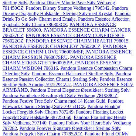
Sterling Sølv
,
Pandora Disney Minnie Pave Sølv Vedhæng
791450CZ
,
Pandora Disney Stampe Vedhæng i 796342
,
Pandora
Dreamy Dragonfly Halskæde i Sterling Sølv med Krystal
,
Pandora
Drink To Go Sølv Charm med Emalje
,
Pandora Essence Affection
Symbolic Sølv Charm 786303CZ
,
PANDORA ESSENCE
BRACLET 596000
,
PANDORA ESSENCE CHARM CANCER
796037CZ
,
PANDORA ESSENCE CHARM CONFIDENCE
796022CZ
,
PANDORA ESSENCE CHARM HEALTH 796015
,
PANDORA ESSENCE CHARM JOY 796020CZ
,
PANDORA
ESSENCE CHARM LOVE 796009MSP
,
PANDORA ESSENCE
CHARM PASSION 796007SRU
,
PANDORA ESSENCE
CHARM STRENGTH 796000SPB
,
PANDORA ESSENCE
CHARM WISDOM 796016
,
Pandora Essence Compassion Charm
i Sterling Sølv
,
Pandora Essence Halskæde i Sterling Sølv
,
Pandora
Essence Passion Collection Charm i Sterling Sølv
,
Pandora Essence
Sterling Sølv Armring 597229CZ-2
,
PANDORA ESSENCE SØLV
ARMBÅND
,
Pandora Eternal Elegance Ørestikker i Sterling Sølv
,
Pandora Familietræ Rosaforgyldt Sølv Vedhæng 781988CZ
,
Pandora Festive Tree Sølv Charm med 14 Karat Guld
,
Pandora
Firework Charm i Sterling Sølv 797531CZ
,
Pandora Floating
Locket Forgyldt Sølv Charm 787249
,
Pandora Floating Locket
Forgyldt Sølv Halskæde 387250-60
,
Pandora Flourishing Hearts
Sølv Vedhæng 797140
,
Pandora Follow Your Heart Sølv Vedhæng
797282
,
Pandora Forever Signature Ørestikker i Sterling Sølv
,
Pandora Forgyldt Sølv Charm 797852CZ
,
Pandora Friend Of My