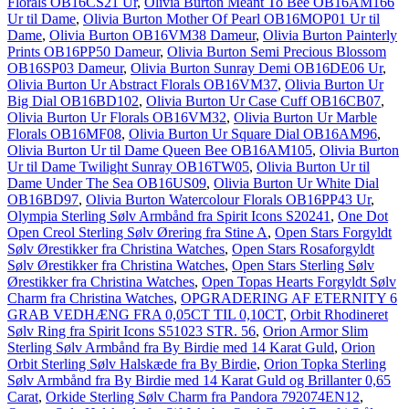
Florals OB16CS21 Ur
,
Olivia Burton Meant To Bee OB16AM166
Ur til Dame
,
Olivia Burton Mother Of Pearl OB16MOP01 Ur til
Dame
,
Olivia Burton OB16VM38 Dameur
,
Olivia Burton Painterly
Prints OB16PP50 Dameur
,
Olivia Burton Semi Precious Blossom
OB16SP03 Dameur
,
Olivia Burton Sunray Demi OB16DE06 Ur
,
Olivia Burton Ur Abstract Florals OB16VM37
,
Olivia Burton Ur
Big Dial OB16BD102
,
Olivia Burton Ur Case Cuff OB16CB07
,
Olivia Burton Ur Florals OB16VM32
,
Olivia Burton Ur Marble
Florals OB16MF08
,
Olivia Burton Ur Square Dial OB16AM96
,
Olivia Burton Ur til Dame Queen Bee OB16AM105
,
Olivia Burton
Ur til Dame Twilight Sunray OB16TW05
,
Olivia Burton Ur til
Dame Under The Sea OB16US09
,
Olivia Burton Ur White Dial
OB16BD97
,
Olivia Burton Watercolour Florals OB16PP43 Ur
,
Olympia Sterling Sølv Armbånd fra Spirit Icons S20241
,
One Dot
Open Creol Sterling Sølv Ørering fra Stine A
,
Open Stars Forgyldt
Sølv Ørestikker fra Christina Watches
,
Open Stars Rosaforgyldt
Sølv Ørestikker fra Christina Watches
,
Open Stars Sterling Sølv
Ørestikker fra Christina Watches
,
Open Topas Hearts Forgyldt Sølv
Charm fra Christina Watches
,
OPGRADERING AF ETERNITY 6
GRAB VEDHÆNG FRA 0,05CT TIL 0,10CT
,
Orbit Rhodineret
Sølv Ring fra Spirit Icons S51023 STR. 56
,
Orion Armor Slim
Sterling Sølv Armbånd fra By Birdie med 14 Karat Guld
,
Orion
Orbit Sterling Sølv Halskæde fra By Birdie
,
Orion Topka Sterling
Sølv Armbånd fra By Birdie med 14 Karat Guld og Brillanter 0,65
Carat
,
Orkide Sterling Sølv Charm fra Pandora 792074EN12
,