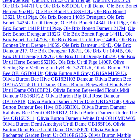
Georg Jensen
,
Ole Brix 1182S Ur til Drenge
,
Ole Brix 1287S Ur
,
Ole Brix 1447H Ur
,
Ole Brix 689DDL Ur til Dame
,
Ole Brix Bonet
Herreur 952HT
,
Ole Brix Bonet Ur 689HDL
,
Ole Brix Bonett
1362L Ur til Pige
,
Ole Brix Bonett 1400S Drengeur
,
Ole Brix
Bonett 1425G Ur til Drenge
,
Ole Brix Bonett 1434L Ur til Pige
,
Ole
Brix Bonett 1441P Ur til Pige
,
Ole Brix Bonett Dameur 217M
,
Ole
Brix Bonett Drengeur 1182G
,
Ole Brix Bonett Pigeur 1441L
,
Ole
Brix Bonett Ur 1425B
,
Ole Brix Bonett Ur til Pige 1440L
,
Ole Brix
Bonnett Ur til Drenge 1405S
,
Ole Brix Dameur 1404D
,
Ole Brix
Dameur 217
,
Ole Brix Drengeur 1287H
,
Ole Brix Ur 1404B
,
Ole
Brix Ur til Drenge 1287G
,
Ole Brix Ur til Drenge 1457B
,
Ole Brix
Ur til Herre Bonett 952HG
,
Ole Brix Ur til Pige 1400P
,
Olive
Sterling Sølv Vedhæng fra byBiehl 7-2701-R
,
Olivia Burton 3D
Bee OB16GD04 Ur
,
Olivia Burton All Grey OB16AM159 Ur
,
Olivia Burton Bee Hive OB16BH03 Dameur
,
Olivia Burton Bee
OB16AM156 Ur til Dame
,
Olivia Burton Bejewelled Florals Big
Ur til Dame OB16BF21
,
Olivia Burton Bejewelled Florals Midi
Dameur OB16BF22
,
Olivia Burton Big Dial Rose Dameur
OB16SP18
,
Olivia Burton Dameur After Dark OB16AD40
,
Olivia
Burton Dameur Bee Hive OB16BH01
,
Olivia Burton Dameur
Rainbow Bee Demi OB16RB12
,
Olivia Burton Dameur Under The
Sea OB16US11
,
Olivia Burton Dameur White Dial OB16MDW05
,
Olivia Burton Demi Amethyst Ur til Dame OB16SP16
,
Olivia
Burton Demi Rose Ur til Dame OB16SP20
,
Olivia Burton
Enchanted Garden Demi Ur OB16EG136
,
Olivia Burton Marble