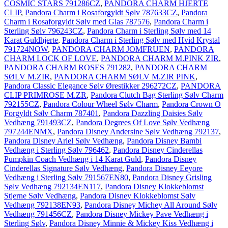
COSMIC STARS 791286CZ
,
PANDORA CHARM HJERTE
CLIP
,
Pandora Charm i Rosaforgyldt Sølv 787633CZ
,
Pandora
Charm i Rosaforgyldt Sølv med Glas 787576
,
Pandora Charm i
Sterling Sølv 796243CZ
,
Pandora Charm i Sterling Sølv med 14
Karat Guldhjerte
,
Pandora Charm i Sterling Sølv med Hvid Krystal
791724NOW
,
PANDORA CHARM JOMFRUEN
,
PANDORA
CHARM LOCK OF LOVE
,
PANDORA CHARM M.PINK ZIR
,
PANDORA CHARM ROSES 791282
,
PANDORA CHARM
SØLV M.ZIR
,
PANDORA CHARM SØLV M.ZIR PINK
,
Pandora Classic Elegance Sølv Ørestikker 296272CZ
,
PANDORA
CLIP PRIMROSE M.ZR
,
Pandora Clutch Bag Sterling Sølv Charm
792155CZ
,
Pandora Colour Wheel Sølv Charm
,
Pandora Crown O
Forgyldt Sølv Charm 787401
,
Pandora Dazzling Daisies Sølv
Vedhæng 791493CZ
,
Pandora Degrees Of Love Sølv Vedhæng
797244ENMX
,
Pandora Disney Andersine Sølv Vedhæng 792137
,
Pandora Disney Ariel Sølv Vedhæng
,
Pandora Disney Bambi
Vedhæng i Sterling Sølv 796462
,
Pandora Disney Cinderellas
Pumpkin Coach Vedhæng i 14 Karat Guld
,
Pandora Disney
Cinderellas Signature Sølv Vedhæng
,
Pandora Disney Eeyore
Vedhæng i Sterling Sølv 791567EN80
,
Pandora Disney Grisling
Sølv Vedhæng 792134EN117
,
Pandora Disney Klokkeblomst
Stjerne Sølv Vedhæng
,
Pandora Disney Klokkeblomst Sølv
Vedhæng 792138EN93
,
Pandora Disney Michey All Around Sølv
Vedhæng 791456CZ
,
Pandora Disney Mickey Pave Vedhæng i
Sterling Sølv
,
Pandora Disney Minnie & Mickey Kiss Vedhæng i