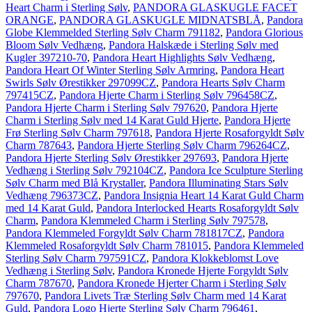
Heart Charm i Sterling Sølv
,
PANDORA GLASKUGLE FACET
ORANGE
,
PANDORA GLASKUGLE MIDNATSBLÅ
,
Pandora
Globe Klemmelded Sterling Sølv Charm 791182
,
Pandora Glorious
Bloom Sølv Vedhæng
,
Pandora Halskæde i Sterling Sølv med
Kugler 397210-70
,
Pandora Heart Highlights Sølv Vedhæng
,
Pandora Heart Of Winter Sterling Sølv Armring
,
Pandora Heart
Swirls Sølv Ørestikker 297099CZ
,
Pandora Hearts Sølv Charm
797415CZ
,
Pandora Hjerte Charm i Sterling Sølv 796458CZ
,
Pandora Hjerte Charm i Sterling Sølv 797620
,
Pandora Hjerte
Charm i Sterling Sølv med 14 Karat Guld Hjerte
,
Pandora Hjerte
Frø Sterling Sølv Charm 797618
,
Pandora Hjerte Rosaforgyldt Sølv
Charm 787643
,
Pandora Hjerte Sterling Sølv Charm 796264CZ
,
Pandora Hjerte Sterling Sølv Ørestikker 297693
,
Pandora Hjerte
Vedhæng i Sterling Sølv 792104CZ
,
Pandora Ice Sculpture Sterling
Sølv Charm med Blå Krystaller
,
Pandora Illuminating Stars Sølv
Vedhæng 796373CZ
,
Pandora Insignia Heart 14 Karat Guld Charm
med 14 Karat Guld
,
Pandora Interlocked Hearts Rosaforgyldt Sølv
Charm
,
Pandora Klemmeled Charm i Sterling Sølv 797578
,
Pandora Klemmeled Forgyldt Sølv Charm 781817CZ
,
Pandora
Klemmeled Rosaforgyldt Sølv Charm 781015
,
Pandora Klemmeled
Sterling Sølv Charm 797591CZ
,
Pandora Klokkeblomst Love
Vedhæng i Sterling Sølv
,
Pandora Kronede Hjerte Forgyldt Sølv
Charm 787670
,
Pandora Kronede Hjerter Charm i Sterling Sølv
797670
,
Pandora Livets Træ Sterling Sølv Charm med 14 Karat
Guld
,
Pandora Logo Hjerte Sterling Sølv Charm 796461
,