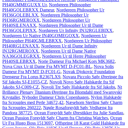
PH40GMMEGUXX Ur
,
Nordgreen Philosopher
PH40GOLEBRXX Dameur
,
Nordgreen Philosopher Ur
PH36GOLEBLXX
,
Nordgreen Philosopher Ur
PH36RGMEROXX
,
Nordgreen Philosopher Ur
PH40SILENAXX
,
Nordgreen Philosopher Ur til Dame
PH36GOLEPIXX
,
Nordgreen Ur Infinity IN32RGLEBIXX
,
Nordgreen Ur Native IN40GOMEGOXX
,
Nordgreen Ur
Philosopher PH40GMLEBRXX
,
Nordgreen Ur Philosopher
PH40RGLENAXX
,
Nordgreen Ur til Dame Infinity
IN32RGMEROXX
,
Nordgreen Ur til Dame Native
NA36GOLEGRXX
,
Nordgreen Ur til Herre Philosopher
PH40SILEBRXX
,
Norie Dameur Fra Michael Kors MK3682
,
Nova Crux Ur til Dame Fra MVMT D-FC01-BL
,
Nova Solis
Dameur Fra MVMT D-FC01-G
,
Novak Djokovic Foundation
Drengeur Fra Lorus R2367LX9
,
Novara Piccolo Sølv Øreringe fra
Sif Jakobs SJ-E1055-CZ
,
Novoli Novo Sølv Halskæde fra Sif
Jakobs SJ-C009-CZ
,
Novoli Tre Sølv Halskæde fra Sif Jakobs
,
Nt
Brillance Plenary Titanium Øreringe fra Blomdahl med Swarovski
Krystaller
,
Nyboder Dameur Chris Copenhagen
,
Nylon Halskæde
fra Scrouples med Perle 34672,42
,
Næsehorn Sterling Sølv Charm
fra Scrouples 260222
,
Nøgle Rosaforgyldt Sølv Vedhæng fra
Pandora 387725
,
Ocean Forgyldt Sølv Ørestikker fra Julie Sandlau
,
Ocean Passion Forgyldt Sølv Charm fra Christina Watches
,
Ocean
Ur Fra Hugo Boss 1513697
,
Offspring 18 Karat Guld Halskæde fra