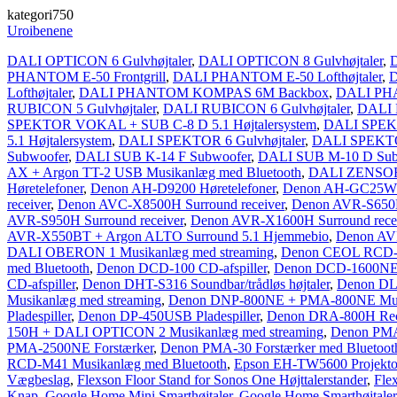
kategori750
Uroibenene
DALI OPTICON 6 Gulvhøjtaler
,
DALI OPTICON 8 Gulvhøjtaler
,
D
PHANTOM E-50 Frontgrill
,
DALI PHANTOM E-50 Lofthøjtaler
,
D
Lofthøjtaler
,
DALI PHANTOM KOMPAS 6M Backbox
,
DALI PH
RUBICON 5 Gulvhøjtaler
,
DALI RUBICON 6 Gulvhøjtaler
,
DALI 
SPEKTOR VOKAL + SUB C-8 D 5.1 Højtalersystem
,
DALI SPEKT
5.1 Højtalersystem
,
DALI SPEKTOR 6 Gulvhøjtaler
,
DALI SPEKTO
Subwoofer
,
DALI SUB K-14 F Subwoofer
,
DALI SUB M-10 D Sub
AX + Argon TT-2 USB Musikanlæg med Bluetooth
,
DALI ZENSOR 5
Høretelefoner
,
Denon AH-D9200 Høretelefoner
,
Denon AH-GC25W Tr
receiver
,
Denon AVC-X8500H Surround receiver
,
Denon AVR-S650H
AVR-S950H Surround receiver
,
Denon AVR-X1600H Surround rece
AVR-X550BT + Argon ALTO Surround 5.1 Hjemmebio
,
Denon AVR
DALI OBERON 1 Musikanlæg med streaming
,
Denon CEOL RCD-N
med Bluetooth
,
Denon DCD-100 CD-afspiller
,
Denon DCD-1600NE C
CD-afspiller
,
Denon DHT-S316 Soundbar/trådløs højtaler
,
Denon DL
Musikanlæg med streaming
,
Denon DNP-800NE + PMA-800NE Musi
Pladespiller
,
Denon DP-450USB Pladespiller
,
Denon DRA-800H Rec
150H + DALI OPTICON 2 Musikanlæg med streaming
,
Denon PMA
PMA-2500NE Forstærker
,
Denon PMA-30 Forstærker med Bluetoot
RCD-M41 Musikanlæg med Bluetooth
,
Epson EH-TW5600 Projekto
Vægbeslag
,
Flexson Floor Stand for Sonos One Højttalerstander
,
Fle
Knap
,
Google Home Mini Smarthøjtaler
,
Google Home Smarthøjtaler