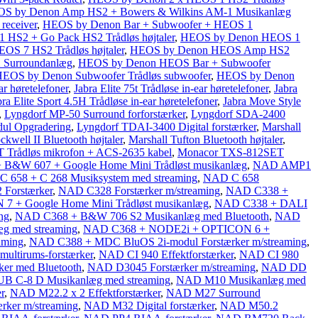
S by Denon Amp HS2 + Bowers & Wilkins AM-1 Musikanlæg
eceiver
,
HEOS by Denon Bar + Subwoofer + HEOS 1
HS2 + Go Pack HS2 Trådløs højtaler
,
HEOS by Denon HEOS 1
S 7 HS2 Trådløs højtaler
,
HEOS by Denon HEOS Amp HS2
Surroundanlæg
,
HEOS by Denon HEOS Bar + Subwoofer
EOS by Denon Subwoofer Trådløs subwoofer
,
HEOS by Denon
ar høretelefoner
,
Jabra Elite 75t Trådløse in-ear høretelefoner
,
Jabra
bra Elite Sport 4.5H Trådløse in-ear høretelefoner
,
Jabra Move Style
,
Lyngdorf MP-50 Surround forforstærker
,
Lyngdorf SDA-2400
ul Opgradering
,
Lyngdorf TDAI-3400 Digital forstærker
,
Marshall
ckwell II Bluetooth højtaler
,
Marshall Tufton Bluetooth højtaler
,
Trådløs mikrofon + ACS-2635 kabel
,
Monacor TXS-812SET
&W 607 + Google Home Mini Trådløst musikanlæg
,
NAD AMP1
 658 + C 268 Musiksystem med streaming
,
NAD C 658
Forstærker
,
NAD C328 Forstærker m/streaming
,
NAD C338 +
+ Google Home Mini Trådløst musikanlæg
,
NAD C338 + DALI
ng
,
NAD C368 + B&W 706 S2 Musikanlæg med Bluetooth
,
NAD
g med streaming
,
NAD C368 + NODE2i + OPTICON 6 +
aming
,
NAD C388 + MDC BluOS 2i-modul Forstærker m/streaming
,
ultirums-forstærker
,
NAD CI 940 Effektforstærker
,
NAD CI 980
er med Bluetooth
,
NAD D3045 Forstærker m/streaming
,
NAD DD
C-8 D Musikanlæg med streaming
,
NAD M10 Musikanlæg med
r
,
NAD M22.2 x 2 Effektforstærker
,
NAD M27 Surround
rker m/streaming
,
NAD M32 Digital forstærker
,
NAD M50.2