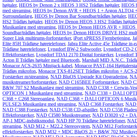
højtaler
,
HEOS by Denon 2 x HEOS 3 HS2 Trådløs højtaler
,
HEOS b
med streaming
,
HEOS by Denon AVR + HEOS 1 + Argon ALTO4 +
Surroundanlæg
,
HEOS by Denon Bar Soundbar/trådløs højtaler
,
HEO
HS2 Trådløs højtaler
,
HEOS by Denon HEOS 3 HS2 Trådløs højtale
Musikanlæg med streaming
,
HEOS by Denon HEOS AVR + HEOS 1
Soundbar/trådløs højtaler
,
HEOS by Denon HEOS DRIVE HS2 multir
Super Link multirums-forforstærker
,
iPort xPRESS Fjernbetjening
,
Ja
Elite 85H Trådløse høretelefoner
,
Jabra Elite Active 45e Trådløse in-e
Trådløse høretelefoner
,
Lyngdorf BW-2 Subwoofer
,
Lyngdorf CD-2 C
Effektforstærker
,
Lyngdorf TDAI 2170 Digital forstærker
,
Lyngdorf 
Acton II Trådløs højtaler med Bluetooth
,
Marshall MID A.N.C. Trådlø
Monacor ACS-2635 Minijack-kabel
,
Monacor PAST-164 Højttalersta
Trådløs mikrofon
,
Monacor TXS-812SET Trådløs mikrofon + ACS-26
Forstærker m/streaming
,
NAD BluOS Upgrade Kit Opgradering
,
NAD
musikstreamer/forforstærker
,
NAD C165BEE Forforstærker
,
NAD C26
B&W 707 S2 Musikanlæg med streaming
,
NAD C338 + Cerwin-Veg
OPTICON 1 Musikanlæg med streaming
,
NAD C338 + DALI OPTIC
C368 + C268 Stereoanlæg
,
NAD C368 + DALI OPTICON 6 Musikan
PULSE2i Musikanlæg med streaming
,
NAD C368 Forstærker
,
NAD 
NAD C388 Forstærker
,
NAD C538 CD-afspiller
,
NAD C558 Pladesp
Effektforstærker
,
NAD CI580 Musikstreamer
,
NAD D3020 v2 + DAL
AP-1 MDC-indstiksmodul
,
NAD HP 70 Trådløse høretelefoner
,
NAD 
streaming
,
NAD M12 + M22.2 Stereosystem
,
NAD M12 Forforstærk
effektforstærker
,
NAD M32 + MDC BluOS 2i + B&W 702 Musiksyst