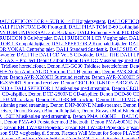
ALI OPTICON LCR + SUB K-14 F Højtalersystem
,
DALI OPTICON
ALI PHANTOM E-60 Frontgrill
,
DALI PHANTOM E-60 Lofthøjtal
ANTOM UNIVERSAL 25L Backbox
,
DALI Rubicon + Sub P10 DSS 
RUBICON 8 Gulvhøjtaler
,
DALI RUBICON LCR Væghøjtaler
,
DALI
OR 1 Kompakt højtaler
,
DALI SPEKTOR 2 Kompakt højtaler
,
DAL
R VOKAL Centerhøjtaler
,
DALI Standard Spadestik
,
DALI SUB C-
woofer
,
DALI The DALI CD Vol. 5 CD-plade
,
DALI THE DALI LP 
 AX + Pro-Ject Debut Carbon Phono USB DC Musikanlæg med Bl
ådløse høretelefoner
,
Denon AH-GC30 Trådløse høretelefoner
,
Den
 + Argon Audio ALTO Surround 5.1 Hjemmebio
,
Denon AVR-S650H 
iver
,
Denon AVR-X2600H Surround receiver
,
Denon AVR-X3600H Sur
-X550BT Surround receiver
,
Denon CEOL RCD-N10 + ARGON ALT
10 + DALI SPEKTOR 1 Musikanlæg med streaming
,
Denon CEOL 
D-afspiller
,
Denon DCD-2500NE CD-afspiller
,
Denon DCD-50 CD-a
-103 MC-pickup
,
Denon DL-103R MC-pickup
,
Denon DL-110 MC-p
kanlæg med streaming
,
Denon DNP-800NE Musikstreamer
,
Denon D
eiver
,
Denon Envaya Bluetooth højtaler
,
Denon Envaya Mini Bluetooth
-150H Musikanlæg med streaming
,
Denon PMA-1600NE + DALI O
h
,
Denon PMA-60 Forstærker med Bluetooth
,
Denon PMA-600NE Fors
r
,
Epson EH-TW7000 Projektor
,
Epson EH-TW7400 Projektor
,
Epson
xson SUB vægbeslag til Sonos
,
Flexson Wall Mount for Sonos PLAY:5 
,
Google Nest Hub Smarthøjtaler
,
Google Wifi 1-pack Router
,
Google W