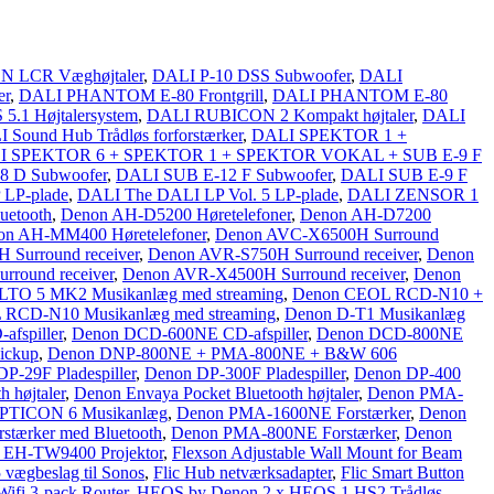
 LCR Væghøjtaler
,
DALI P-10 DSS Subwoofer
,
DALI
er
,
DALI PHANTOM E-80 Frontgrill
,
DALI PHANTOM E-80
5.1 Højtalersystem
,
DALI RUBICON 2 Kompakt højtaler
,
DALI
 Sound Hub Trådløs forforstærker
,
DALI SPEKTOR 1 +
I SPEKTOR 6 + SPEKTOR 1 + SPEKTOR VOKAL + SUB E-9 F
8 D Subwoofer
,
DALI SUB E-12 F Subwoofer
,
DALI SUB E-9 F
LP-plade
,
DALI The DALI LP Vol. 5 LP-plade
,
DALI ZENSOR 1
uetooth
,
Denon AH-D5200 Høretelefoner
,
Denon AH-D7200
on AH-MM400 Høretelefoner
,
Denon AVC-X6500H Surround
Surround receiver
,
Denon AVR-S750H Surround receiver
,
Denon
round receiver
,
Denon AVR-X4500H Surround receiver
,
Denon
O 5 MK2 Musikanlæg med streaming
,
Denon CEOL RCD-N10 +
RCD-N10 Musikanlæg med streaming
,
Denon D-T1 Musikanlæg
fspiller
,
Denon DCD-600NE CD-afspiller
,
Denon DCD-800NE
ickup
,
Denon DNP-800NE + PMA-800NE + B&W 606
P-29F Pladespiller
,
Denon DP-300F Pladespiller
,
Denon DP-400
 højtaler
,
Denon Envaya Pocket Bluetooth højtaler
,
Denon PMA-
PTICON 6 Musikanlæg
,
Denon PMA-1600NE Forstærker
,
Denon
tærker med Bluetooth
,
Denon PMA-800NE Forstærker
,
Denon
 EH-TW9400 Projektor
,
Flexson Adjustable Wall Mount for Beam
vægbeslag til Sonos
,
Flic Hub netværksadapter
,
Flic Smart Button
ifi 3-pack Router
,
HEOS by Denon 2 x HEOS 1 HS2 Trådløs