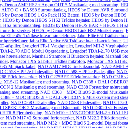
y Denon AMP HS2 + Argon OUT 5 Musikanlæg med streaming
,
HEO
 ALTO C + BASS8 Surroundanlæg
,
HEOS by Denon AVR Surround r
S by Denon HEOS 1 Go Pack HS2 Batteri
,
HEOS by Denon HEOS 1 
r
,
HEOS by Denon HEOS 5 HS2 Trådløs højtaler
,
HEOS by Denon HEO
 HS2 Surroundanlæg
,
HEOS by Denon HEOS BAR + HEOS 1 HS2 
ums-forstærker
,
HEOS by Denon HEOS Link HS2 Musikstreamer
,
H
bra Elite 45e Trådløse in-ear høretelefoner
,
Jabra Elite 65t Trådløse in-e
ar høretelefoner
,
Jabra Elite Active 65t Trådløse in-ear høretelefoner
,
Ja
D-afspiller
,
Lyngdorf FR-1 Væghøjtaler
,
Lyngdorf MH-2 Væghøjtaler
TDAI-2170 ADC Modul Opgradering
,
Lyngdorf TDAI-2170 USB mod
se høretelefoner
,
Marshall Stanmore II Bluetooth højtaler
,
Marshall Sto
nder
,
Monacor TXS-611SET Trådløs mikrofon
,
Monacor TXS-611SET 
35 Minijack-kabel
,
NAD AM17 MDC-indstiksmodul
,
NAD AMP1 + B
 C 558 + PP 2e Pladespiller
,
NAD C 588 + PP 2e Pladespiller
,
NAD C
8 Effektforstærker
,
NAD C275BEE Effektforstærker
,
NAD C316 v2 
a XLS-12 Musikanlæg med streaming
,
NAD C338 + DALI OBERON 7 
ON 2 Musikanlæg med streaming
,
NAD C338 Forstærker m/streami
læg med streaming
,
NAD C368 + MDC BluOS 2i-modul Musikanlæ
C388 + MDC BluOS 2i + DALI OPTICON 6 Musiksystem med stre
iller
,
NAD C568 CD-afspiller
,
NAD C588 Pladespiller
,
NAD CI 720 m
I SPEKTOR 2 Musikanlæg med Bluetooth
,
NAD D3020 v2 Forstærk
HTR 8 Fjernbetjening
,
NAD M10 + LYNGDORF MH-2 + DALI SUB 
er
,
NAD M17 v2 Surround forforstærker
,
NAD M22.2 Effektforstærke
em med streaming
,
NAD M32 + MDC BluOS 2i-modul Digital forstæ