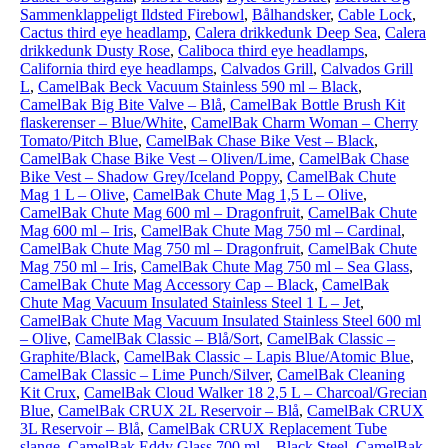
Sammenklappeligt Ildsted Firebowl
,
Bålhandsker
,
Cable Lock
,
Cactus third eye headlamp
,
Calera drikkedunk Deep Sea
,
Calera
drikkedunk Dusty Rose
,
Caliboca third eye headlamps
,
California third eye headlamps
,
Calvados Grill
,
Calvados Grill
L
,
CamelBak Beck Vacuum Stainless 590 ml – Black
,
CamelBak Big Bite Valve – Blå
,
CamelBak Bottle Brush Kit
flaskerenser – Blue/White
,
CamelBak Charm Woman – Cherry
Tomato/Pitch Blue
,
CamelBak Chase Bike Vest – Black
,
CamelBak Chase Bike Vest – Oliven/Lime
,
CamelBak Chase
Bike Vest – Shadow Grey/Iceland Poppy
,
CamelBak Chute
Mag 1 L – Olive
,
CamelBak Chute Mag 1,5 L – Olive
,
CamelBak Chute Mag 600 ml – Dragonfruit
,
CamelBak Chute
Mag 600 ml – Iris
,
CamelBak Chute Mag 750 ml – Cardinal
,
CamelBak Chute Mag 750 ml – Dragonfruit
,
CamelBak Chute
Mag 750 ml – Iris
,
CamelBak Chute Mag 750 ml – Sea Glass
,
CamelBak Chute Mag Accessory Cap – Black
,
CamelBak
Chute Mag Vacuum Insulated Stainless Steel 1 L – Jet
,
CamelBak Chute Mag Vacuum Insulated Stainless Steel 600 ml
– Olive
,
CamelBak Classic – Blå/Sort
,
CamelBak Classic –
Graphite/Black
,
CamelBak Classic – Lapis Blue/Atomic Blue
,
CamelBak Classic – Lime Punch/Silver
,
CamelBak Cleaning
Kit Crux
,
CamelBak Cloud Walker 18 2,5 L – Charcoal/Grecian
Blue
,
CamelBak CRUX 2L Reservoir – Blå
,
CamelBak CRUX
3L Reservoir – Blå
,
CamelBak CRUX Replacement Tube
slange
,
CamelBak Eddy Glass 700 ml – Black Steel
,
CamelBak