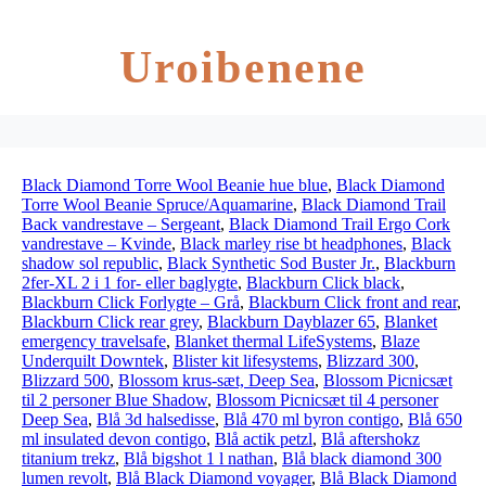
Uroibenene
Black Diamond Torre Wool Beanie hue blue
,
Black Diamond
Torre Wool Beanie Spruce/Aquamarine
,
Black Diamond Trail
Back vandrestave – Sergeant
,
Black Diamond Trail Ergo Cork
vandrestave – Kvinde
,
Black marley rise bt headphones
,
Black
shadow sol republic
,
Black Synthetic Sod Buster Jr.
,
Blackburn
2fer-XL 2 i 1 for- eller baglygte
,
Blackburn Click black
,
Blackburn Click Forlygte – Grå
,
Blackburn Click front and rear
,
Blackburn Click rear grey
,
Blackburn Dayblazer 65
,
Blanket
emergency travelsafe
,
Blanket thermal LifeSystems
,
Blaze
Underquilt Downtek
,
Blister kit lifesystems
,
Blizzard 300
,
Blizzard 500
,
Blossom krus-sæt, Deep Sea
,
Blossom Picnicsæt
til 2 personer Blue Shadow
,
Blossom Picnicsæt til 4 personer
Deep Sea
,
Blå 3d halsedisse
,
Blå 470 ml byron contigo
,
Blå 650
ml insulated devon contigo
,
Blå actik petzl
,
Blå aftershokz
titanium trekz
,
Blå bigshot 1 l nathan
,
Blå black diamond 300
lumen revolt
,
Blå Black Diamond voyager
,
Blå Black Diamond