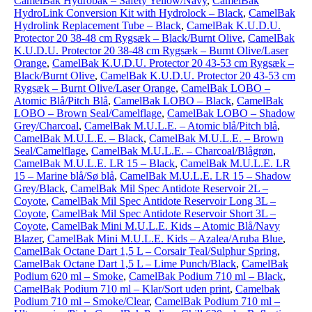
CamelBak Hydrobak – Safety Yellow/Navy
,
CamelBak
HydroLink Conversion Kit with Hydrolock – Black
,
CamelBak
Hydrolink Replacement Tube – Black
,
CamelBak K.U.D.U.
Protector 20 38-48 cm Rygsæk – Black/Burnt Olive
,
CamelBak
K.U.D.U. Protector 20 38-48 cm Rygsæk – Burnt Olive/Laser
Orange
,
CamelBak K.U.D.U. Protector 20 43-53 cm Rygsæk –
Black/Burnt Olive
,
CamelBak K.U.D.U. Protector 20 43-53 cm
Rygsæk – Burnt Olive/Laser Orange
,
CamelBak LOBO –
Atomic Blå/Pitch Blå
,
CamelBak LOBO – Black
,
CamelBak
LOBO – Brown Seal/Camelflage
,
CamelBak LOBO – Shadow
Grey/Charcoal
,
CamelBak M.U.L.E. – Atomic blå/Pitch blå
,
CamelBak M.U.L.E. – Black
,
CamelBak M.U.L.E. – Brown
Seal/Camelflage
,
CamelBak M.U.L.E. – Charcoal/Blågrøn
,
CamelBak M.U.L.E. LR 15 – Black
,
CamelBak M.U.L.E. LR
15 – Marine blå/Sø blå
,
CamelBak M.U.L.E. LR 15 – Shadow
Grey/Black
,
CamelBak Mil Spec Antidote Reservoir 2L –
Coyote
,
CamelBak Mil Spec Antidote Reservoir Long 3L –
Coyote
,
CamelBak Mil Spec Antidote Reservoir Short 3L –
Coyote
,
CamelBak Mini M.U.L.E. Kids – Atomic Blå/Navy
Blazer
,
CamelBak Mini M.U.L.E. Kids – Azalea/Aruba Blue
,
CamelBak Octane Dart 1,5 L – Corsair Teal/Sulphur Spring
,
CamelBak Octane Dart 1,5 L – Lime Punch/Black
,
CamelBak
Podium 620 ml – Smoke
,
CamelBak Podium 710 ml – Black
,
CamelBak Podium 710 ml – Klar/Sort uden print
,
Camelbak
Podium 710 ml – Smoke/Clear
,
CamelBak Podium 710 ml –