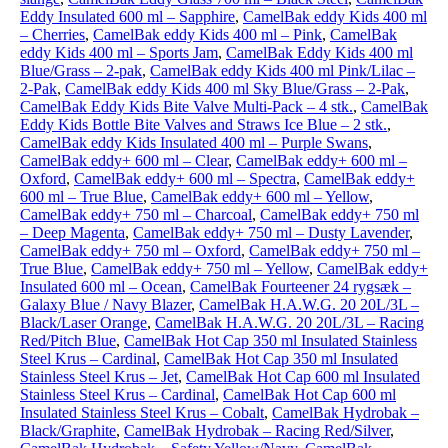
Eddy Insulated 600 ml – Sapphire
,
CamelBak eddy Kids 400 ml
– Cherries
,
CamelBak eddy Kids 400 ml – Pink
,
CamelBak
eddy Kids 400 ml – Sports Jam
,
CamelBak Eddy Kids 400 ml
Blue/Grass – 2-pak
,
CamelBak eddy Kids 400 ml Pink/Lilac –
2-Pak
,
CamelBak eddy Kids 400 ml Sky Blue/Grass – 2-Pak
,
CamelBak Eddy Kids Bite Valve Multi-Pack – 4 stk.
,
CamelBak
Eddy Kids Bottle Bite Valves and Straws Ice Blue – 2 stk.
,
CamelBak eddy Kids Insulated 400 ml – Purple Swans
,
CamelBak eddy+ 600 ml – Clear
,
CamelBak eddy+ 600 ml –
Oxford
,
CamelBak eddy+ 600 ml – Spectra
,
CamelBak eddy+
600 ml – True Blue
,
CamelBak eddy+ 600 ml – Yellow
,
CamelBak eddy+ 750 ml – Charcoal
,
CamelBak eddy+ 750 ml
– Deep Magenta
,
CamelBak eddy+ 750 ml – Dusty Lavender
,
CamelBak eddy+ 750 ml – Oxford
,
CamelBak eddy+ 750 ml –
True Blue
,
CamelBak eddy+ 750 ml – Yellow
,
CamelBak eddy+
Insulated 600 ml – Ocean
,
CamelBak Fourteener 24 rygsæk –
Galaxy Blue / Navy Blazer
,
CamelBak H.A.W.G. 20 20L/3L –
Black/Laser Orange
,
CamelBak H.A.W.G. 20 20L/3L – Racing
Red/Pitch Blue
,
CamelBak Hot Cap 350 ml Insulated Stainless
Steel Krus – Cardinal
,
CamelBak Hot Cap 350 ml Insulated
Stainless Steel Krus – Jet
,
CamelBak Hot Cap 600 ml Insulated
Stainless Steel Krus – Cardinal
,
CamelBak Hot Cap 600 ml
Insulated Stainless Steel Krus – Cobalt
,
CamelBak Hydrobak –
Black/Graphite
,
CamelBak Hydrobak – Racing Red/Silver
,