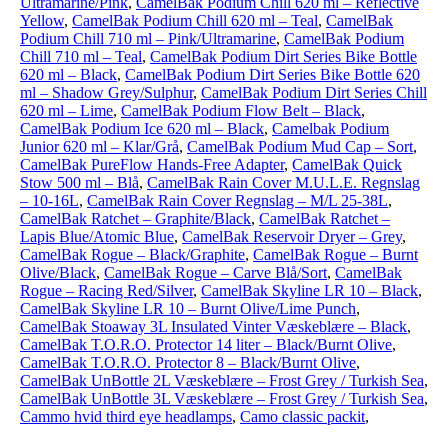
Ultramarine/Pink
,
CamelBak Podium Chill 620 ml – Reflective
Yellow
,
CamelBak Podium Chill 620 ml – Teal
,
CamelBak
Podium Chill 710 ml – Pink/Ultramarine
,
CamelBak Podium
Chill 710 ml – Teal
,
CamelBak Podium Dirt Series Bike Bottle
620 ml – Black
,
CamelBak Podium Dirt Series Bike Bottle 620
ml – Shadow Grey/Sulphur
,
CamelBak Podium Dirt Series Chill
620 ml – Lime
,
CamelBak Podium Flow Belt – Black
,
CamelBak Podium Ice 620 ml – Black
,
Camelbak Podium
Junior 620 ml – Klar/Grå
,
CamelBak Podium Mud Cap – Sort
,
CamelBak PureFlow Hands-Free Adapter
,
CamelBak Quick
Stow 500 ml – Blå
,
CamelBak Rain Cover M.U.L.E. Regnslag
– 10-16L
,
CamelBak Rain Cover Regnslag – M/L 25-38L
,
CamelBak Ratchet – Graphite/Black
,
CamelBak Ratchet –
Lapis Blue/Atomic Blue
,
CamelBak Reservoir Dryer – Grey
,
CamelBak Rogue – Black/Graphite
,
CamelBak Rogue – Burnt
Olive/Black
,
CamelBak Rogue – Carve Blå/Sort
,
CamelBak
Rogue – Racing Red/Silver
,
CamelBak Skyline LR 10 – Black
,
CamelBak Skyline LR 10 – Burnt Olive/Lime Punch
,
CamelBak Stoaway 3L Insulated Vinter Væskeblære – Black
,
CamelBak T.O.R.O. Protector 14 liter – Black/Burnt Olive
,
CamelBak T.O.R.O. Protector 8 – Black/Burnt Olive
,
CamelBak UnBottle 2L Væskeblære – Frost Grey / Turkish Sea
,
CamelBak UnBottle 3L Væskeblære – Frost Grey / Turkish Sea
,
Cammo hvid third eye headlamps
,
Camo classic packit
,