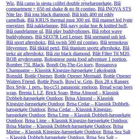
Wiz
,
Blå camo la siesta colibri double rejsehængekøje
,
Blå
compartment + 650 ml shake & go fit contigo
,
Blå INOVA STS
Nite Ize
,
Blå iota black diamond
,
Blå kids 400 ml eddy
camelbak
,
Blå KRUS thermal mug 300 ml
,
Blå magnet led lygte
energizer
,
Blå nakkelampe
,
Blå navy polar hue & knitted buff
,
Blå pandelampe ul
,
Blå play buddyphones
,
Blå robot wave
buddyphones
,
Blå SEO7R Led Lenser
,
Blå snemand usb led
,
Blå sport aftershokz
,
Blå swish 500 ml contigo
,
Blå termokrus
lifeventure
,
Blå tikkid petzl
,
Blå titanium sportz aftershokz
,
Blå
trekz air aftershokz
,
Blå zip black diamond
,
Blåt Filter Til M20
,
BOB grydesvamp
,
Bolognese pasta food adventure 1 portion
,
Bomber 75L Black
,
Bondi On-The-Go kurv
,
Bossanova
Champagne – Klassisk Kingsize-hængekøje I økologisk
Bomuld
,
Bottle Opener
,
Bottle Opener Mermaid
,
Bottle Opener
Waiters Friend
,
Bottle Pouch
,
Bowl w. Grip
,
Box 28 x Ranger
,
Box Style, 1 pers.
,
bq-cc51 panasonic eneloop
,
Bread wrap bees
wrap
,
Brenta L LZ
,
Brick Soap
,
Brisa Almond – Klassisk
Dobbelt-hængekøje Outdoor
,
Brisa Almond – Klassisk
Kingsize-hængekøje Outdoor
,
Brisa Cedar – Klassisk Dobbelt-
hængekøje Outdoor
,
Brisa Cedar – Klassisk Kingsize-
hængekøje Outdoor
,
Brisa Lime – Klassisk Dobbelt-hængekøje
Outdoor
,
Brisa Lime – Klassisk Kingsize-hængekøje Outdoor
,
Brisa Marine – Klassisk Dobbelt-hængekøje Outdoor
,
Brisa
Marine – Klassisk Kingsize-hængekøje Outdoor
,
Brisa Sea Salt
– Klassisk Dobbelt-hængekøje Outdoor
,
Brisa Sea Salt –