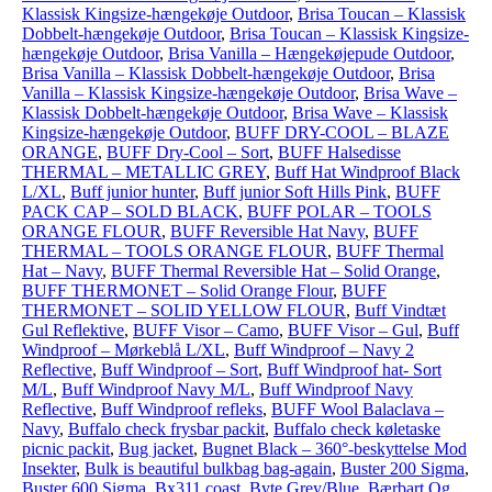
Klassisk Kingsize-hængekøje Outdoor
,
Brisa Toucan – Klassisk
Dobbelt-hængekøje Outdoor
,
Brisa Toucan – Klassisk Kingsize-
hængekøje Outdoor
,
Brisa Vanilla – Hængekøjepude Outdoor
,
Brisa Vanilla – Klassisk Dobbelt-hængekøje Outdoor
,
Brisa
Vanilla – Klassisk Kingsize-hængekøje Outdoor
,
Brisa Wave –
Klassisk Dobbelt-hængekøje Outdoor
,
Brisa Wave – Klassisk
Kingsize-hængekøje Outdoor
,
BUFF DRY-COOL – BLAZE
ORANGE
,
BUFF Dry-Cool – Sort
,
BUFF Halsedisse
THERMAL – METALLIC GREY
,
Buff Hat Windproof Black
L/XL
,
Buff junior hunter
,
Buff junior Soft Hills Pink
,
BUFF
PACK CAP – SOLD BLACK
,
BUFF POLAR – TOOLS
ORANGE FLOUR
,
BUFF Reversible Hat Navy
,
BUFF
THERMAL – TOOLS ORANGE FLOUR
,
BUFF Thermal
Hat – Navy
,
BUFF Thermal Reversible Hat – Solid Orange
,
BUFF THERMONET – Solid Orange Flour
,
BUFF
THERMONET – SOLID YELLOW FLOUR
,
Buff Vindtæt
Gul Reflektive
,
BUFF Visor – Camo
,
BUFF Visor – Gul
,
Buff
Windproof – Mørkeblå L/XL
,
Buff Windproof – Navy 2
Reflective
,
Buff Windproof – Sort
,
Buff Windproof hat- Sort
M/L
,
Buff Windproof Navy M/L
,
Buff Windproof Navy
Reflective
,
Buff Windproof refleks
,
BUFF Wool Balaclava –
Navy
,
Buffalo check frysbar packit
,
Buffalo check køletaske
picnic packit
,
Bug jacket
,
Bugnet Black – 360°-beskyttelse Mod
Insekter
,
Bulk is beautiful bulkbag bag-again
,
Buster 200 Sigma
,
Buster 600 Sigma
,
Bx311 coast
,
Byte Grey/Blue
,
Bærbart Og