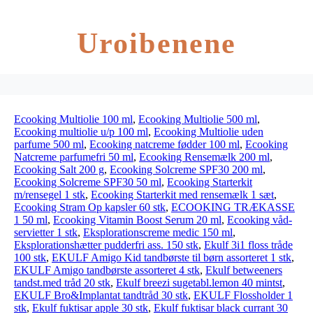
Uroibenene
Ecooking Multiolie 100 ml
,
Ecooking Multiolie 500 ml
,
Ecooking multiolie u/p 100 ml
,
Ecooking Multiolie uden
parfume 500 ml
,
Ecooking natcreme fødder 100 ml
,
Ecooking
Natcreme parfumefri 50 ml
,
Ecooking Rensemælk 200 ml
,
Ecooking Salt 200 g
,
Ecooking Solcreme SPF30 200 ml
,
Ecooking Solcreme SPF30 50 ml
,
Ecooking Starterkit
m/rensegel 1 stk
,
Ecooking Starterkit med rensemælk 1 sæt
,
Ecooking Stram Op kapsler 60 stk
,
ECOOKING TRÆKASSE
1 50 ml
,
Ecooking Vitamin Boost Serum 20 ml
,
Ecooking våd­
servietter 1 stk
,
Eksplorationscreme medic 150 ml
,
Eksplorationshætter pudderfri ass. 150 stk
,
Ekulf 3i1 floss tråde
100 stk
,
EKULF Amigo Kid tandbørste til børn assorteret 1 stk
,
EKULF Amigo tandbørste assorteret 4 stk
,
Ekulf betweeners
tandst.med tråd 20 stk
,
Ekulf breezi sugetabl.lemon 40 mintst
,
EKULF Bro&Implantat tandtråd 30 stk
,
EKULF Flossholder 1
stk
,
Ekulf fuktisar apple 30 stk
,
Ekulf fuktisar black currant 30