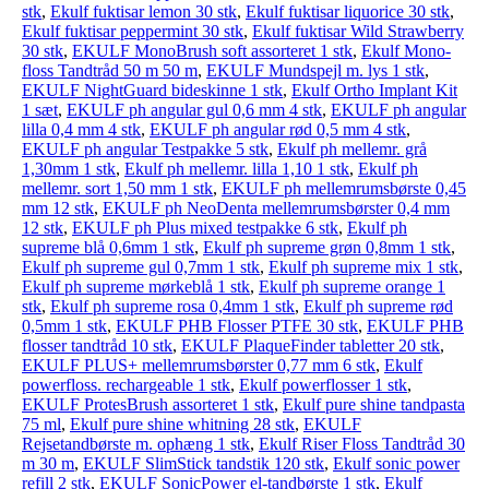
stk
,
Ekulf fuktisar lemon 30 stk
,
Ekulf fuktisar liquorice 30 stk
,
Ekulf fuktisar peppermint 30 stk
,
Ekulf fuktisar Wild Strawberry
30 stk
,
EKULF Mono­Brush soft assorteret 1 stk
,
Ekulf Mono­
floss Tandtråd 50 m 50 m
,
EKULF Mundspejl m. lys 1 stk
,
EKULF NightGuard bideskinne 1 stk
,
Ekulf Ortho Implant Kit
1 sæt
,
EKULF ph angular gul 0,6 mm 4 stk
,
EKULF ph angular
lilla 0,4 mm 4 stk
,
EKULF ph angular rød 0,5 mm 4 stk
,
EKULF ph angular Testpakke 5 stk
,
Ekulf ph mellemr. grå
1,30mm 1 stk
,
Ekulf ph mellemr. lilla 1,10 1 stk
,
Ekulf ph
mellemr. sort 1,50 mm 1 stk
,
EKULF ph mellemrums­børste 0,45
mm 12 stk
,
EKULF ph NeoDenta mellemrums­børster 0,4 mm
12 stk
,
EKULF ph Plus mixed testpakke 6 stk
,
Ekulf ph
supreme blå 0,6mm 1 stk
,
Ekulf ph supreme grøn 0,8mm 1 stk
,
Ekulf ph supreme gul 0,7mm 1 stk
,
Ekulf ph supreme mix 1 stk
,
Ekulf ph supreme mørkeblå 1 stk
,
Ekulf ph supreme orange 1
stk
,
Ekulf ph supreme rosa 0,4mm 1 stk
,
Ekulf ph supreme rød
0,5mm 1 stk
,
EKULF PHB Flosser PTFE 30 stk
,
EKULF PHB
flosser tandtråd 10 stk
,
EKULF PlaqueFinder tabletter 20 stk
,
EKULF PLUS+ mellemrums­børster 0,77 mm 6 stk
,
Ekulf
powerfloss. rechargeable 1 stk
,
Ekulf powerflosser 1 stk
,
EKULF ProtesBrush assorteret 1 stk
,
Ekulf pure shine tandpasta
75 ml
,
Ekulf pure shine whitning 28 stk
,
EKULF
Rejsetandbørste m. ophæng 1 stk
,
Ekulf Riser Floss Tandtråd 30
m 30 m
,
EKULF SlimStick tandstik 120 stk
,
Ekulf sonic power
refill 2 stk
,
EKULF SonicPower el-tandbørste 1 stk
,
Ekulf