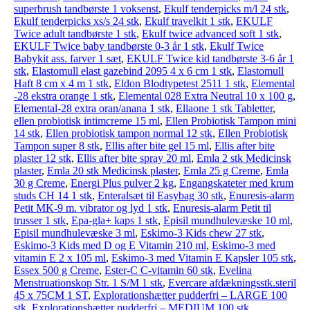
superbrush tandbørste 1 voksenst
,
Ekulf tenderpicks m/l 24 stk
,
Ekulf tenderpicks xs/s 24 stk
,
Ekulf travelkit 1 stk
,
EKULF
Twice adult tandbørste 1 stk
,
Ekulf twice advanced soft 1 stk
,
EKULF Twice baby tandbørste 0-3 år 1 stk
,
Ekulf Twice
Babykit ass. farver 1 sæt
,
EKULF Twice kid tandbørste 3-6 år 1
stk
,
Elastomull elast gazebind 2095 4 x 6 cm 1 stk
,
Elastomull
Haft 8 cm x 4 m 1 stk
,
Eldon Blodtypetest 2511 1 stk
,
Elemental
-28 ekstra orange 1 stk
,
Elemental 028 Extra Neutral 10 x 100 g
,
Elemental-28 extra oran/anana 1 stk
,
Ellaone 1 stk Tabletter
,
ellen probiotisk intimcreme 15 ml
,
Ellen Probiotisk Tampon mini
14 stk
,
Ellen probiotisk tampon normal 12 stk
,
Ellen Probiotisk
Tampon super 8 stk
,
Ellis after bite gel 15 ml
,
Ellis after bite
plaster 12 stk
,
Ellis after bite spray 20 ml
,
Emla 2 stk Medicinsk
plaster
,
Emla 20 stk Medicinsk plaster
,
Emla 25 g Creme
,
Emla
30 g Creme
,
Energi Plus pulver 2 kg
,
Engangskateter med krum
studs CH 14 1 stk
,
Enteralsæt til Easybag 30 stk
,
Enuresis-alarm
Petit MK-9 m. vibrator og lyd 1 stk
,
Enuresis-alarm Petit til
trusser 1 stk
,
Epa-gla+ kaps 1 stk
,
Episil mundhulevæske 10 ml
,
Episil mundhulevæske 3 ml
,
Eskimo-3 Kids chew 27 stk
,
Eskimo-3 Kids med D og E Vitamin 210 ml
,
Eskimo-3 med
vitamin E 2 x 105 ml
,
Eskimo-3 med Vitamin E Kapsler 105 stk
,
Essex 500 g Creme
,
Ester-C C-vitamin 60 stk
,
Evelina
Menstruationskop Str. 1 S/M 1 stk
,
Evercare afdækningsstk.steril
45 x 75CM 1 ST
,
Explorationshætter pudderfri – LARGE 100
stk
,
Explorationshætter pudderfri – MEDIUM 100 stk
,