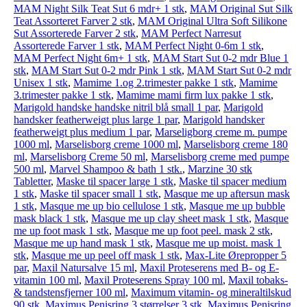
MAM Night Silk Teat Sut 6 mdr+ 1 stk
,
MAM Original Sut Silk
Teat Assorteret Farver 2 stk
,
MAM Original Ultra Soft Silikone
Sut Assorterede Farver 2 stk
,
MAM Perfect Narresut
Assorterede Farver 1 stk
,
MAM Perfect Night 0-6m 1 stk
,
MAM Perfect Night 6m+ 1 stk
,
MAM Start Sut 0-2 mdr Blue 1
stk
,
MAM Start Sut 0-2 mdr Pink 1 stk
,
MAM Start Sut 0-2 mdr
Unisex 1 stk
,
Mamime 1.og 2.trimester pakke 1 stk
,
Mamime
3.trimester pakke 1 stk
,
Mamime mami firm lux pakke 1 stk
,
Marigold handske handske nitril blå small 1 par
,
Marigold
handsker featherweigt plus large 1 par
,
Marigold handsker
featherweigt plus medium 1 par
,
Marseligborg creme m. pumpe
1000 ml
,
Marselisborg creme 1000 ml
,
Marselisborg creme 180
ml
,
Marselisborg Creme 50 ml
,
Marselisborg creme med pumpe
500 ml
,
Marvel Shampoo & bath 1 stk.
,
Marzine 30 stk
Tabletter
,
Maske til spacer large 1 stk
,
Maske til spacer medium
1 stk
,
Maske til spacer small 1 stk
,
Masque me up aftersun mask
1 stk
,
Masque me up bio cellulose 1 stk
,
Masque me up bubble
mask black 1 stk
,
Masque me up clay sheet mask 1 stk
,
Masque
me up foot mask 1 stk
,
Masque me up foot peel. mask 2 stk
,
Masque me up hand mask 1 stk
,
Masque me up moist. mask 1
stk
,
Masque me up peel off mask 1 stk
,
Max-Lite Ørepropper 5
par
,
Maxil Natursalve 15 ml
,
Maxil Proteserens med B- og E-
vitamin 100 ml
,
Maxil Proteserens Spray 100 ml
,
Maxil tobaks-
& tandstensfjerner 100 ml
,
Maximum vitamin- og mineraltilskud
90 stk
,
Maximus Penisring 3 størrelser 3 stk
,
Maximus Penisring