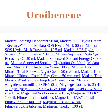
Uroibenene
Madara Soothing Deodorant 50 ml
,
Madara SOS Hydra Cream
“Recharge” 50 ml
,
Madara SOS Hydra Mask 60 ml
,
Madara
SOS Hydra Mask Travel size 12,5 ml
,
Madara SOS Hydra
Serum “Repair Intensive” 30 ml
,
Madara Superseed Anti-Age
Recovery Oil 30 ml
,
Madara Superseed Radiant Energy Oil 30
ml
,
Madara Superseed Soothing Hydration Oil 30 ml
,
Madara
Time Miracle Cellular Repair Serum 30 ml
,
Madara Time
Miracle Total Renewal Night Cream 50 creamml
,
Madara Time
Miracle Ultimate Facelift Day Cream 50 creamml
,
Madara Time
Miracle Wrinkle Smoothing Eye Cream 15 ml
,
Madara
weightless sun milk 20 SPF 150ml
,
Magic gel footies str. 35-41
1 par
,
Magic gel footies Str. 41- 46 1 par
,
Magic Gel Gloves one
size 1 par
,
Magic Gel Socks one size 1 par
,
Magnesia “DAK”
100 stk Filmovertrukne tabletter
,
Magnesia “DAK” 250 stk
Filmovertrukne tabletter
,
Magnesia “DAK” 40 stk
Filmovertrukne tabletter
,
Magnesia “medic” 100 stk