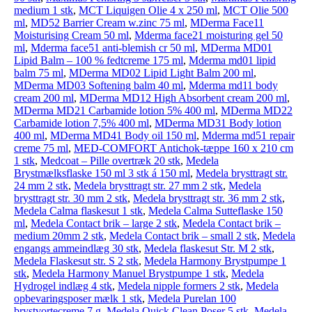
medium 1 stk
,
MCT Liquigen Olie 4 x 250 ml
,
MCT Olie 500
ml
,
MD52 Barrier Cream w.zinc 75 ml
,
MDerma Face11
Moisturising Cream 50 ml
,
Mderma face21 moisturing gel 50
ml
,
Mderma face51 anti-blemish cr 50 ml
,
MDerma MD01
Lipid Balm – 100 % fedtcreme 175 ml
,
Mderma md01 lipid
balm 75 ml
,
MDerma MD02 Lipid Light Balm 200 ml
,
MDerma MD03 Softening balm 40 ml
,
Mderma md11 body
cream 200 ml
,
MDerma MD12 High Absorbent cream 200 ml
,
MDerma MD21 Carbamide lotion 5% 400 ml
,
MDerma MD22
Carbamide lotion 7,5% 400 ml
,
MDerma MD31 Body lotion
400 ml
,
MDerma MD41 Body oil 150 ml
,
Mderma md51 repair
creme 75 ml
,
MED-COMFORT Antichok-tæppe 160 x 210 cm
1 stk
,
Medcoat – Pille overtræk 20 stk
,
Medela
Brystmælksflaske 150 ml 3 stk á 150 ml
,
Medela brysttragt str.
24 mm 2 stk
,
Medela brysttragt str. 27 mm 2 stk
,
Medela
brysttragt str. 30 mm 2 stk
,
Medela brysttragt str. 36 mm 2 stk
,
Medela Calma flaskesut 1 stk
,
Medela Calma Sutteflaske 150
ml
,
Medela Contact brik – large 2 stk
,
Medela Contact brik –
medium 20mm 2 stk
,
Medela Contact brik – small 2 stk
,
Medela
engangs ammeindlæg 30 stk
,
Medela flaskesut Str. M 2 stk
,
Medela Flaskesut str. S 2 stk
,
Medela Harmony Brystpumpe 1
stk
,
Medela Harmony Manuel Brystpumpe 1 stk
,
Medela
Hydrogel indlæg 4 stk
,
Medela nipple formers 2 stk
,
Medela
opbevaringsposer mælk 1 stk
,
Medela Purelan 100
brystvortecreme 7 g
,
Medela Quick Clean Poser 5 stk
,
Medela