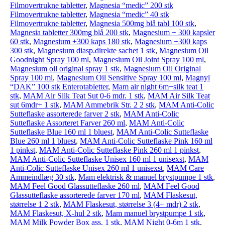
Filmovertrukne tabletter
,
Magnesia “medic” 200 stk
Filmovertrukne tabletter
,
Magnesia “medic” 40 stk
Filmovertrukne tabletter
,
Magnesia 500mg blå tabl 100 stk
,
Magnesia tabletter 300mg blå 200 stk
,
Magnesium + 300 kapsler
60 stk
,
Magnesium +300 kaps 180 stk
,
Magnesium +300 kaps
300 stk
,
Magnesium diasp.direkte sachet 1 stk
,
Magnesium Oil
Goodnight Spray 100 ml
,
Magnesium Oil Joint Spray 100 ml
,
Magnesium oil original spray 1 stk
,
Magnesium Oil Original
Spray 100 ml
,
Magnesium Oil Sensitive Spray 100 ml
,
Magnyl
“DAK” 100 stk Enterotabletter
,
Mam air night 6m+silk teat 1
stk
,
MAM Air Silk Teat Sut 0-6 mdr. 1 stk
,
MAM Air Silk Teat
sut 6mdr+ 1 stk
,
MAM Ammebrik Str. 2 2 stk
,
MAM Anti-Colic
Sutteflaske assorterede farver 2 stk
,
MAM Anti-Colic
Sutteflaske Assorteret Farver 260 ml
,
MAM Anti-Colic
Sutteflaske Blue 160 ml 1 bluest
,
MAM Anti-Colic Sutteflaske
Blue 260 ml 1 bluest
,
MAM Anti-Colic Sutteflaske Pink 160 ml
1 pinkst
,
MAM Anti-Colic Sutteflaske Pink 260 ml 1 pinkst
,
MAM Anti-Colic Sutteflaske Unisex 160 ml 1 unisexst
,
MAM
Anti-Colic Sutteflaske Unisex 260 ml 1 unisexst
,
MAM Care
Ammeindlæg 30 stk
,
Mam elektrisk & manuel brystpumpe 1 stk
,
MAM Feel Good Glassutteflaske 260 ml
,
MAM Feel Good
Glassutteflaske assorterede farver 170 ml
,
MAM Flaskesut,
størrelse 1 2 stk
,
MAM Flaskesut, størrelse 3 (4+ mdr) 2 stk
,
MAM Flaskesut, X-hul 2 stk
,
Mam manuel brystpumpe 1 stk
,
MAM Milk Powder Box ass. 1 stk
,
MAM Night 0-6m 1 stk
,