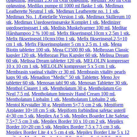
opløsning
,
Medilax 250 ml Oral opløsning
,
Medilax 500 ml Oral
opløsning
,
Medilax pumpe til 1000 ml flaske 1 stk
,
Medimax
Leatherette Neutral 1 stk
,
Medimax Leatherette no. 1 1 stk
,
Medimax No. 1 Ægtefælle Version 1 stk
,
Medimax Skillerum 10
stk
,
Medimax Ugedoseringsæske Komplet 1 stk
,
Medinizer
ugedoseringssæt 1 stk
,
Medisis Muskelvarmer 100 ml
,
Meditar
Hårshampoo 2 % 100 ml
,
Mefix fikseringspl.10cm x 2,5m 1 stk
,
Mefix fikseringspl.10cmx10m 1 stk
,
Mefix fikseringspl.2,5×10
cm 1 stk
,
Mefix Fikseringsplaster 5 cm x 2,5 m. 1 stk
,
Mega
Biotin tabletter 100 stk
,
Mega C1500 80 stk
,
Melbrozan Classic
kapsler 120 stk
,
Melbrozan Plus Kapsler 60 stk
,
Melissa Dream
60 stk
,
Melissa Dream tabletter 120 stk
,
MELOLIN kompresser
10 x 10 cm 1 stk
,
MELOLIN kompresser 5 x 5 cm 1 stk
,
Membrasin vaginal vitality cr 30 ml
,
Membrasin vitality pearls
kaps 90 stk
,
Menadion “Medic” 50 stk Tabletter
,
Meno Joy
tabletter 60 stk
,
Menosan tabl 90 stk
,
Menosan Tabletter 30 stk
,
Menthol Cigaret 1 stk
,
Mentholatum 30 g
,
Mentholatum Go
Negl 7,5 ml
,
Mentholatum Intensiv Hand Cream 100 ml
,
Mentholatum Lipbalm 1 stk
,
Mentholatum Lipbalm 2 stk
,
Mentol Krystaller 30 g
,
Mepiform 5×7,5 cm 2 stk
,
Mepiform
Arplaster 10×18 cm 5 stk
,
Mepiform forbinding safetac usteril
4×30 cm 5 stk
,
Mepilex Ag 5 stk
,
Mepilex Boarder Lite Safetac
7,5×7,5 cm 3 stk
,
Mepilex Border 10 x 10 cm 2 stk
,
Mepilex
Border 10×20 cm 5 stk
,
Mepilex Border 7,5 x 7,5 cm 3 stk
,
Mepilex Border Lite 4 x 5 cm 4 stk
,
Mepilex Border Lite 5 x 12