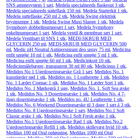
SNS ammesystem 1 sæt
,
Medela specialneeds flaskesut 3 stk
,
Medela specialneeds sutteflask 150 ml
,
Medela Starterkit 1 stk
,
Medela sutteflaske 250 ml 2 stk
,
Medela Swing elektrisk
brystpumpe 1 stk
,
Medela Swing Maxi Slange 1 stk
,
Medela
Symphony dobbeltpumpesæt 1 sæt
,
Medela Symphony
enkeltpumpesæt 1 sæt
,
Medela ventil & membran sæt 1 sæt
,
Medela Ventilsæt til SNS 1 stk
,
MEDI-SKRUB MED
GLYCERIN 250 ml
,
MEDI-SKRUB MED GLYCERIN 500
ml
,
Medic pH Neutral Antiperspirant deo spray 75 ml
,
Medicina
enfit sprøjte 10 ml 1 stk
,
Medicina enfit sprøjte 5 ml 1 stk
,
Medicina enfit sprøjte 60 ml 1 stk
,
Medicinkort 10 stk
,
Medicinmålebægre, transparent 30 ml 80 stk
,
Medicinus 1 stk
,
Medidos No 1 Ugedoseringsæske Grå 1 sæt
,
Medidos No. 1
kunstlæder rød 1 stk
,
Medidos no. 1 Leatherette 1 stk
,
Medidos
No. 1 Læder Cognac 1 stk
,
Medidos No. 1 Læder Sort 1 stk
,
Medidos No. 1 Mørkegrå 1 uge
,
Medidos No. 1. Soft Sea æske
1 stk
,
Medidos No. 3 Doseringsæske 1 stk
,
Medidos No. 4 7-
dags doseringsæske 1 stk
,
Medidos no. 4U Leatherette 1 stk
,
Medidos No. 6 Weekend Doseringsæske til 3 dage 1 sæt á 3 stk
,
Medidos No. 8 Ugedoseringsæske 1 sæt
,
Medidos No.1 Soft
Classic æske 1 stk
,
Medidos No.1 Soft Fresh æske 1 stk
,
Medidos No.1 Ugedoseringsæske Rød 1 stk
,
Medidos No.2
Ugedoseringsæske Refill 1 stk
,
Medidos skillevæg hvid 10 stk
,
Medilax 100 ml Oral opløsning
,
Medilax 1000 ml Oral