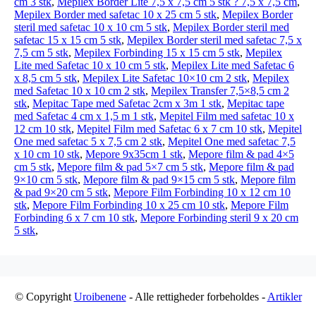
cm 3 stk
,
Mepilex Border Lite 7,5 x 7,5 cm 5 stk ? 7,5 x 7,5 cm
,
Mepilex Border med safetac 10 x 25 cm 5 stk
,
Mepilex Border
steril med safetac 10 x 10 cm 5 stk
,
Mepilex Border steril med
safetac 15 x 15 cm 5 stk
,
Mepilex Border steril med safetac 7,5 x
7,5 cm 5 stk
,
Mepilex Forbinding 15 x 15 cm 5 stk
,
Mepilex
Lite med Safetac 10 x 10 cm 5 stk
,
Mepilex Lite med Safetac 6
x 8,5 cm 5 stk
,
Mepilex Lite Safetac 10×10 cm 2 stk
,
Mepilex
med Safetac 10 x 10 cm 2 stk
,
Mepilex Transfer 7,5×8,5 cm 2
stk
,
Mepitac Tape med Safetac 2cm x 3m 1 stk
,
Mepitac tape
med Safetac 4 cm x 1,5 m 1 stk
,
Mepitel Film med safetac 10 x
12 cm 10 stk
,
Mepitel Film med Safetac 6 x 7 cm 10 stk
,
Mepitel
One med safetac 5 x 7,5 cm 2 stk
,
Mepitel One med safetac 7,5
x 10 cm 10 stk
,
Mepore 9x35cm 1 stk
,
Mepore film & pad 4×5
cm 5 stk
,
Mepore film & pad 5×7 cm 5 stk
,
Mepore film & pad
9×10 cm 5 stk
,
Mepore film & pad 9×15 cm 5 stk
,
Mepore film
& pad 9×20 cm 5 stk
,
Mepore Film Forbinding 10 x 12 cm 10
stk
,
Mepore Film Forbinding 10 x 25 cm 10 stk
,
Mepore Film
Forbinding 6 x 7 cm 10 stk
,
Mepore Forbinding steril 9 x 20 cm
5 stk
,
© Copyright
Uroibenene
- Alle rettigheder forbeholdes -
Artikler