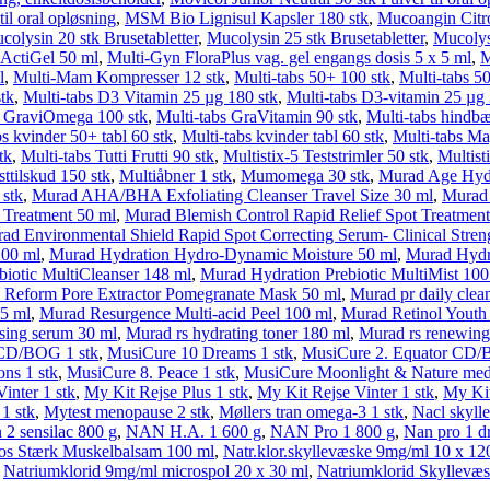
il oral opløsning
,
MSM Bio Lignisul Kapsler 180 stk
,
Mucoangin Citro
colysin 20 stk Brusetabletter
,
Mucolysin 25 stk Brusetabletter
,
Mucolysi
ActiGel 50 ml
,
Multi-Gyn FloraPlus vag. gel engangs dosis 5 x 5 ml
,
M
l
,
Multi-Mam Kompresser 12 stk
,
Multi-tabs 50+ 100 stk
,
Multi-tabs 5
tk
,
Multi-tabs D3 Vitamin 25 µg 180 stk
,
Multi-tabs D3-vitamin 25 µg 
s GraviOmega 100 stk
,
Multi-tabs GraVitamin 90 stk
,
Multi-tabs hindbæ
bs kvinder 50+ tabl 60 stk
,
Multi-tabs kvinder tabl 60 stk
,
Multi-tabs M
tk
,
Multi-tabs Tutti Frutti 90 stk
,
Multistix-5 Teststrimler 50 stk
,
Multist
ttilskud 150 stk
,
Multiåbner 1 stk
,
Mumomega 30 stk
,
Murad Age Hyd
 stk
,
Murad AHA/BHA Exfoliating Cleanser Travel Size 30 ml
,
Murad 
 Treatment 50 ml
,
Murad Blemish Control Rapid Relief Spot Treatment
ad Environmental Shield Rapid Spot Correcting Serum- Clinical Stren
200 ml
,
Murad Hydration Hydro-Dynamic Moisture 50 ml
,
Murad Hydra
iotic MultiCleanser 148 ml
,
Murad Hydration Prebiotic MultiMist 100
 Reform Pore Extractor Pomegranate Mask 50 ml
,
Murad pr daily clea
5 ml
,
Murad Resurgence Multi-acid Peel 100 ml
,
Murad Retinol Youth
using serum 30 ml
,
Murad rs hydrating toner 180 ml
,
Murad rs renewing
 CD/BOG 1 stk
,
MusiCure 10 Dreams 1 stk
,
MusiCure 2. Equator CD/
ns 1 stk
,
MusiCure 8. Peace 1 stk
,
MusiCure Moonlight & Nature medit
inter 1 stk
,
My Kit Rejse Plus 1 stk
,
My Kit Rejse Vinter 1 stk
,
My Kit
 1 stk
,
Mytest menopause 2 stk
,
Møllers tran omega-3 1 stk
,
Nacl skyll
 2 sensilac 800 g
,
NAN H.A. 1 600 g
,
NAN Pro 1 800 g
,
Nan pro 1 dr
os Stærk Muskelbalsam 100 ml
,
Natr.klor.skyllevæske 9mg/ml 10 x 12
,
Natriumklorid 9mg/ml microspol 20 x 30 ml
,
Natriumklorid Skyllevæs