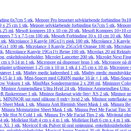
nding 6x7cm 5 stk
,
Mepore Pro brusetæt selvklæbende forbinding 9x10
 x 25 cm 1 stk
,
Mepore selvklæbende forbinding 6x7cm 5 stk
,
Mepore 
% 25 ml
,
Mesoft kompres 10 x 10 cm 20 stk
,
Mesoft Kompres 10×10 cm
mpres 7,5 x 7,5 cm 100 stk
,
Mesorb Forbinding 10 x 10 cm 10 stk
,
Met
 stk
,
Microlance 3 Kanyle 18Gx1½ pink 100 stk
,
Microlance 3 Kanyle
3Gx1 100 stk
,
Microlance 3 Kanyle 25Gx5/8 Orange 100 stk
,
Microlan
tk
,
Microlance Kanyle 19Gx1½ Beige 100 stk
,
Microlax 20 ml Rektalv
ng, enkeltdosisbeholder
,
Microlet Lancetter 200 stk
,
Microlet Next Fing
 cm x 9,14 m 1 stk
,
Micropore på dispenser brun 1 stk
,
Micropore på di
plaster u/dispenser 1,25 cm x 10 m 1 stk á 1,25 cm x 10 m
,
Micropore s
støver 1 stk
,
Mighty medic køleenhed 1 stk
,
Mighty medic mundstykke 
15 år 1 stk
,
Mini-Spacer med GRØN maske 16 år + 1 stk
,
Mini-Space
ow Voksen 1 stk
,
MiniMax Sondeernæring 2 x 200 ml
,
Mininizer Colo
,
Mininor Ammeindlæg Ultra Hvid 24 stk
,
Mininor Ammeindlæg Ultra S
flaskerenser 1 stk
,
Mininor flaskesut wide 0m+ XS 2 stk
,
Mininor neg
k
,
MININOR sut rund silikone 0 mdr+ hvid 2 stk
,
Mininor sutteflaske 
e Sheet Mask 1 stk
,
Miqura Anti Blemish Sheet Mask 1 stk
,
Miqura Be
,
Miqura Moisturizing Sheet Mask 1 stk
,
Miqura Peel Me Facial Tips 30
r Me Hot N Cold 1 stk
,
Miqura Try Me Facial Tips 2 stk
,
Mivitotal pl
4 stk
,
Mollelast Haft 4 cm x 4 m 1 stk
,
Mollelast Haft 6 cm x 4 m 1 stk
. XL 1 stk
,
Movicol 8 stk Pulver til oral opløsning, enkeltdosisbeholde
ng, enkeltdosisbeholder
,
Movicol Junior Neutral 30 stk Pulver til oral 