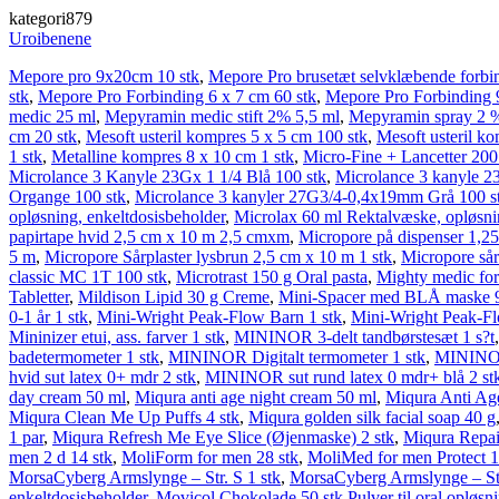
kategori879
Uroibenene
Mepore pro 9x20cm 10 stk
,
Mepore Pro brusetæt selvklæbende forbi
stk
,
Mepore Pro Forbinding 6 x 7 cm 60 stk
,
Mepore Pro Forbinding 9
medic 25 ml
,
Mepyramin medic stift 2% 5,5 ml
,
Mepyramin spray 2 
cm 20 stk
,
Mesoft usteril kompres 5 x 5 cm 100 stk
,
Mesoft usteril ko
1 stk
,
Metalline kompres 8 x 10 cm 1 stk
,
Micro-Fine + Lancetter 200
Microlance 3 Kanyle 23Gx 1 1/4 Blå 100 stk
,
Microlance 3 kanyle 2
Organge 100 stk
,
Microlance 3 kanyler 27G3/4-0,4x19mm Grå 100 s
opløsning, enkeltdosisbeholder
,
Microlax 60 ml Rektalvæske, opløsni
papirtape hvid 2,5 cm x 10 m 2,5 cmxm
,
Micropore på dispenser 1,25
5 m
,
Micropore Sårplaster lysbrun 2,5 cm x 10 m 1 stk
,
Micropore sår
classic MC 1T 100 stk
,
Microtrast 150 g Oral pasta
,
Mighty medic for
Tabletter
,
Mildison Lipid 30 g Creme
,
Mini-Spacer med BLÅ maske 9-
0-1 år 1 stk
,
Mini-Wright Peak-Flow Barn 1 stk
,
Mini-Wright Peak-Fl
Mininizer etui, ass. farver 1 stk
,
MININOR 3-delt tandbørstesæt 1 s?t
badetermometer 1 stk
,
MININOR Digitalt termometer 1 stk
,
MININOR 
hvid sut latex 0+ mdr 2 stk
,
MININOR sut rund latex 0 mdr+ blå 2 st
day cream 50 ml
,
Miqura anti age night cream 50 ml
,
Miqura Anti Ag
Miqura Clean Me Up Puffs 4 stk
,
Miqura golden silk facial soap 40 g
1 par
,
Miqura Refresh Me Eye Slice (Øjenmaske) 2 stk
,
Miqura Repai
men 2 d 14 stk
,
MoliForm for men 28 stk
,
MoliMed for men Protect 1
MorsaCyberg Armslynge – Str. S 1 stk
,
MorsaCyberg Armslynge – Str
enkeltdosisbeholder
,
Movicol Chokolade 50 stk Pulver til oral opløsni