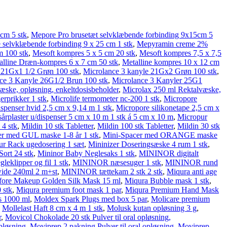
cm 5 stk
,
Mepore Pro brusetæt selvklæbende forbinding 9x15cm 5
selvklæbende forbinding 9 x 25 cm 1 stk
,
Mepyramin creme 2%
 100 stk
,
Mesoft kompres 5 x 5 cm 20 stk
,
Mesoft kompres 7,5 x 7,5
alline Dræn-kompres 6 x 7 cm 50 stk
,
Metalline kompres 10 x 12 cm
 21Gx1 1/2 Grøn 100 stk
,
Microlance 3 kanyle 21Gx2 Grøn 100 stk
,
ce 3 Kanyle 26G1/2 Brun 100 stk
,
Microlance 3 Kanyler 25G1
æske, opløsning, enkeltdosisbeholder
,
Microlax 250 ml Rektalvæske,
erprikker 1 stk
,
Microlife termometer nc-200 1 stk
,
Micropore
spenser hvid 2,5 cm x 9,14 m 1 stk
,
Micropore silikonetape 2,5 cm x
årplaster u/dispenser 5 cm x 10 m 1 stk á 5 cm x 10 m
,
Micropur
4 stk
,
Mildin 10 stk Tabletter
,
Mildin 100 stk Tabletter
,
Mildin 30 stk
r med GUL maske 1-8 år 1 stk
,
Mini-Spacer med ORANGE maske
ur Rack ugedosering 1 sæt
,
Mininizer Doseringsæske 4 rum 1 stk
,
ort 24 stk
,
Mininor Baby Neglesaks 1 stk
,
MININOR digitalt
leklipper og fil 1 stk
,
MININOR næsesuger 1 stk
,
MININOR rund
wide 240ml 2 m+st
,
MININOR tættekam 2 stk 2 stk
,
Miqura anti age
fore Makeup Golden Silk Mask 15 ml
,
Miqura Bubble mask 1 stk
,
 stk
,
Miqura premium foot mask 1 par
,
Miqura Premium Hand Mask
us 1000 ml
,
Moldex Spark Plugs med box 5 par
,
Molicare premium
,
Mollelast Haft 8 cm x 4 m 1 stk
,
Molusk kutan opløsning 3 g
,
r
,
Movicol Chokolade 20 stk Pulver til oral opløsning,
opløsning
,
Moviprep 2 pakning Pulver til oral opløsning
,
Moviprep