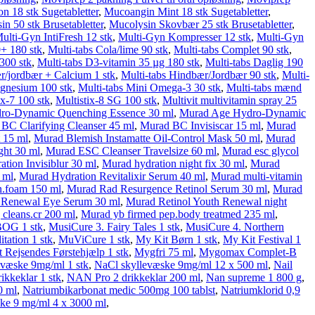
n 18 stk Sugetabletter
,
Mucoangin Mint 18 stk Sugetabletter
,
n 50 stk Brusetabletter
,
Mucolysin Skovbær 25 stk Brusetabletter
,
ulti-Gyn IntiFresh 12 stk
,
Multi-Gyn Kompresser 12 stk
,
Multi-Gyn
0+ 180 stk
,
Multi-tabs Cola/lime 90 stk
,
Multi-tabs Complet 90 stk
,
300 stk
,
Multi-tabs D3-vitamin 35 µg 180 stk
,
Multi-tabs Daglig 190
r/jordbær + Calcium 1 stk
,
Multi-tabs Hindbær/Jordbær 90 stk
,
Multi-
agnesium 100 stk
,
Multi-tabs Mini Omega-3 30 stk
,
Multi-tabs mænd
ix-7 100 stk
,
Multistix-8 SG 100 stk
,
Multivit multivitamin spray 25
ro-Dynamic Quenching Essence 30 ml
,
Murad Age Hydro-Dynamic
BC Clarifying Cleanser 45 ml
,
Murad BC Invisiscar 15 ml
,
Murad
 15 ml
,
Murad Blemish Instamatte Oil-Control Mask 50 ml
,
Murad
ght 30 ml
,
Murad ESC Cleanser Travelsize 60 ml
,
Murad esc glycol
tion Invisiblur 30 ml
,
Murad hydration night fix 30 ml
,
Murad
 ml
,
Murad Hydration Revitalixir Serum 40 ml
,
Murad multi-vitamin
n.foam 150 ml
,
Murad Rad Resurgence Retinol Serum 30 ml
,
Murad
 Renewal Eye Serum 30 ml
,
Murad Retinol Youth Renewal night
 cleans.cr 200 ml
,
Murad yb firmed pep.body treatmed 235 ml
,
BOG 1 stk
,
MusiCure 3. Fairy Tales 1 stk
,
MusiCure 4. Northern
ation 1 stk
,
MuViCure 1 stk
,
My Kit Børn 1 stk
,
My Kit Festival 1
 Rejsendes Førstehjælp 1 stk
,
Mygfri 75 ml
,
Mygomax Complet-B
evæske 9mg/ml 1 stk
,
NaCl skyllevæske 9mg/ml 12 x 500 ml
,
Nail
ikkeklar 1 stk
,
NAN Pro 2 drikkeklar 200 ml
,
Nan supreme 1 800 g
,
0 ml
,
Natriumbikarbonat medic 500mg 100 tablst
,
Natriumklorid 0,9
ke 9 mg/ml 4 x 3000 ml
,