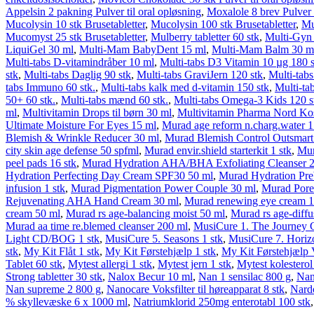
Appelsin 2 pakning Pulver til oral opløsning
,
Moxalole 8 brev Pulver t
Mucolysin 10 stk Brusetabletter
,
Mucolysin 100 stk Brusetabletter
,
Mu
Mucomyst 25 stk Brusetabletter
,
Mulberry tabletter 60 stk
,
Multi-Gyn 
LiquiGel 30 ml
,
Multi-Mam BabyDent 15 ml
,
Multi-Mam Balm 30 m
Multi-tabs D-vitamindråber 10 ml
,
Multi-tabs D3 Vitamin 10 µg 180 s
stk
,
Multi-tabs Daglig 90 stk
,
Multi-tabs GraviJern 120 stk
,
Multi-tab
tabs Immuno 60 stk.
,
Multi-tabs kalk med d-vitamin 150 stk
,
Multi-ta
50+ 60 stk.
,
Multi-tabs mænd 60 stk.
,
Multi-tabs Omega-3 Kids 120 s
ml
,
Multivitamin Drops til børn 30 ml
,
Multivitamin Pharma Nord Kos
Ultimate Moisture For Eyes 15 ml
,
Murad age reform n.charg.water 1
Blemish & Wrinkle Reducer 30 ml
,
Murad Blemish Control Outsmart
city skin age defense 50 spfml
,
Murad envir.shield starterkit 1 stk
,
Mur
peel pads 16 stk
,
Murad Hydration AHA/BHA Exfoliating Cleanser 
Hydration Perfecting Day Cream SPF30 50 ml
,
Murad Hydration Preb
infusion 1 stk
,
Murad Pigmentation Power Couple 30 ml
,
Murad Pore
Rejuvenating AHA Hand Cream 30 ml
,
Murad renewing eye cream 1
cream 50 ml
,
Murad rs age-balancing moist 50 ml
,
Murad rs age-diff
Murad aa time re.blemed cleanser 200 ml
,
MusiCure 1. The Journey
Light CD/BOG 1 stk
,
MusiCure 5. Seasons 1 stk
,
MusiCure 7. Horizo
stk
,
My Kit Flåt 1 stk
,
My Kit Førstehjælp 1 stk
,
My Kit Førstehjælp V
Tablet 60 stk
,
Mytest allergi 1 stk
,
Mytest jern 1 stk
,
Mytest kolesterol
Strong tabletter 30 stk
,
Nalox Becur 10 ml
,
Nan 1 sensilac 800 g
,
Nan
Nan supreme 2 800 g
,
Nanocare Voksfilter til høreapparat 8 stk
,
Nard
% skyllevæske 6 x 1000 ml
,
Natriumklorid 250mg enterotabl 100 stk