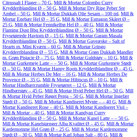
Citrussalt I Flager – 70 G
,
Mill & Mortar Colombo Curry
Krydderiblanding Ø – 50 G
,
Mill & Mortar Dry Ripe Peber Sre
Ambel – 50 G
,
Mill & Mortar Dukkah Olie Sesam – 100 ml
,
Mill &
Mortar Enebær Hel Ø – 35 G
,
Mill & Mortar Estragon Skåret Ø –
25 G
,
Mill & Mortar Fennikelfrø Hel Ø – 40 G
,
Mill & Mortar
Flaming Dust Bbq Krydderiblanding Ø – 50 G
,
Mill & Mortar
Frysetørrede Havtorn Ø – 15 G
,
Mill & Mortar Garam Masala
Krydderiblanding Ø – 50 G
,
Mill & Mortar Gaveæske – Salt of
Hearts m. Mini Kværn – 60 G
,
Mill & Mortar Gringo
Krydderriblanding Ø – 55 G
,
Mill & Mortar Grøn Dukkah Mandler
m. Grøn Pistacie Ø – 75 G
,
Mill & Mortar Guldstøv – 10 G
,
Mill &
Mortar Gurkemeje Latte – – 50 G
,
Mill & Mortar Gurkemeje Stødt
Ø – 50 G
,
Mill & Mortar Happy Roots Krydderiblanding Ø – 45 G
,
Mill & Mortar Herbes De Mer – 16 G
,
Mill & Mortar Herbes De
Provence Ø – 35 G
,
Mill & Mortar Hibiscus Ø – 10 G
,
Mill &
Mortar Hindbærcrumble Frysetørret – 12 G
,
Mill & Mortar
Hindbærstøv – 45 G
,
Mill & Mortar Hvid Peber Hel Ø – 50 G
,
Mill
& Mortar Hvid Peber Røget Penja – 50 G
,
Mill & Mortar Ingefær
Stødt Ø – 50 G
,
Mill & Mortar Kandiseret Mynte – – 40 G
,
Mill &
Mortar Kandiseret Rose – 40 G
,
Mill & Mortar Kandiseret Viol –
Mill & Mortar – 40 G
,
Mill & Mortar Kandyan Curry
Krydderiblanding Ø – 50 G
,
Mill & Mortar Kanel Latte – – 50 G
,
Mill & Mortar Kanelstænger Alba Kvalitet Ø – 45 G
,
Mill & Mortar
Kardemomme Hel Grøn Ø – 25 G
,
Mill & Mortar Kardemomme
Stødt Ø – 30 G
,
Mill & Mortar Karl Johan Salt – 80 G
,
Mill &