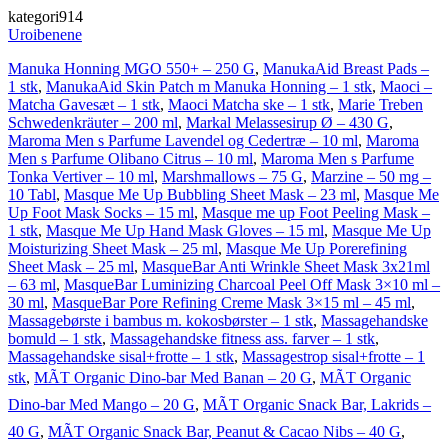
kategori914
Uroibenene
Manuka Honning MGO 550+ – 250 G
,
ManukaAid Breast Pads –
1 stk
,
ManukaAid Skin Patch m Manuka Honning – 1 stk
,
Maoci –
Matcha Gavesæt – 1 stk
,
Maoci Matcha ske – 1 stk
,
Marie Treben
Schwedenkräuter – 200 ml
,
Markal Melassesirup Ø – 430 G
,
Maroma Men s Parfume Lavendel og Cedertræ – 10 ml
,
Maroma
Men s Parfume Olibano Citrus – 10 ml
,
Maroma Men s Parfume
Tonka Vertiver – 10 ml
,
Marshmallows – 75 G
,
Marzine – 50 mg –
10 Tabl
,
Masque Me Up Bubbling Sheet Mask – 23 ml
,
Masque Me
Up Foot Mask Socks – 15 ml
,
Masque me up Foot Peeling Mask –
1 stk
,
Masque Me Up Hand Mask Gloves – 15 ml
,
Masque Me Up
Moisturizing Sheet Mask – 25 ml
,
Masque Me Up Porerefining
Sheet Mask – 25 ml
,
MasqueBar Anti Wrinkle Sheet Mask 3x21ml
– 63 ml
,
MasqueBar Luminizing Charcoal Peel Off Mask 3×10 ml –
30 ml
,
MasqueBar Pore Refining Creme Mask 3×15 ml – 45 ml
,
Massagebørste i bambus m. kokosbørster – 1 stk
,
Massagehandske
bomuld – 1 stk
,
Massagehandske fitness ass. farver – 1 stk
,
Massagehandske sisal+frotte – 1 stk
,
Massagestrop sisal+frotte – 1
stk
,
MÃT Organic Dino-bar Med Banan – 20 G
,
MÃT Organic
Dino-bar Med Mango – 20 G
,
MÃT Organic Snack Bar, Lakrids –
40 G
,
MÃT Organic Snack Bar, Peanut & Cacao Nibs – 40 G
,