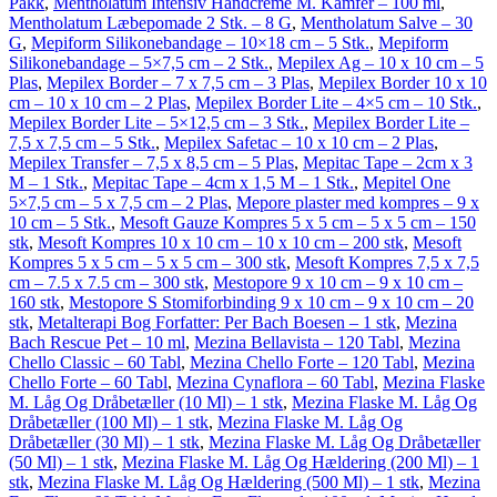
Pakk
,
Mentholatum Intensiv Håndcreme M. Kamfer – 100 ml
,
Mentholatum Læbepomade 2 Stk. – 8 G
,
Mentholatum Salve – 30
G
,
Mepiform Silikonebandage – 10×18 cm – 5 Stk.
,
Mepiform
Silikonebandage – 5×7,5 cm – 2 Stk.
,
Mepilex Ag – 10 x 10 cm – 5
Plas
,
Mepilex Border – 7 x 7,5 cm – 3 Plas
,
Mepilex Border 10 x 10
cm – 10 x 10 cm – 2 Plas
,
Mepilex Border Lite – 4×5 cm – 10 Stk.
,
Mepilex Border Lite – 5×12,5 cm – 3 Stk.
,
Mepilex Border Lite –
7,5 x 7,5 cm – 5 Stk.
,
Mepilex Safetac – 10 x 10 cm – 2 Plas
,
Mepilex Transfer – 7,5 x 8,5 cm – 5 Plas
,
Mepitac Tape – 2cm x 3
M – 1 Stk.
,
Mepitac Tape – 4cm x 1,5 M – 1 Stk.
,
Mepitel One
5×7,5 cm – 5 x 7,5 cm – 2 Plas
,
Mepore plaster med kompres – 9 x
10 cm – 5 Stk.
,
Mesoft Gauze Kompres 5 x 5 cm – 5 x 5 cm – 150
stk
,
Mesoft Kompres 10 x 10 cm – 10 x 10 cm – 200 stk
,
Mesoft
Kompres 5 x 5 cm – 5 x 5 cm – 300 stk
,
Mesoft Kompres 7,5 x 7,5
cm – 7.5 x 7.5 cm – 300 stk
,
Mestopore 9 x 10 cm – 9 x 10 cm –
160 stk
,
Mestopore S Stomiforbinding 9 x 10 cm – 9 x 10 cm – 20
stk
,
Metalterapi Bog Forfatter: Per Bach Boesen – 1 stk
,
Mezina
Bach Rescue Pet – 10 ml
,
Mezina Bellavista – 120 Tabl
,
Mezina
Chello Classic – 60 Tabl
,
Mezina Chello Forte – 120 Tabl
,
Mezina
Chello Forte – 60 Tabl
,
Mezina Cynaflora – 60 Tabl
,
Mezina Flaske
M. Låg Og Dråbetæller (10 Ml) – 1 stk
,
Mezina Flaske M. Låg Og
Dråbetæller (100 Ml) – 1 stk
,
Mezina Flaske M. Låg Og
Dråbetæller (30 Ml) – 1 stk
,
Mezina Flaske M. Låg Og Dråbetæller
(50 Ml) – 1 stk
,
Mezina Flaske M. Låg Og Hældering (200 Ml) – 1
stk
,
Mezina Flaske M. Låg Og Hældering (500 Ml) – 1 stk
,
Mezina