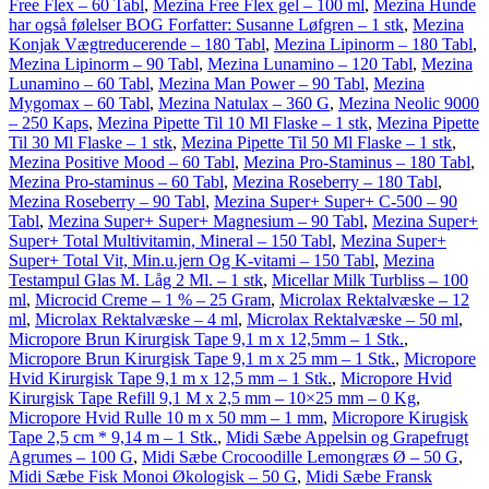
Free Flex – 60 Tabl
,
Mezina Free Flex gel – 100 ml
,
Mezina Hunde
har også følelser BOG Forfatter: Susanne Løfgren – 1 stk
,
Mezina
Konjak Vægtreducerende – 180 Tabl
,
Mezina Lipinorm – 180 Tabl
,
Mezina Lipinorm – 90 Tabl
,
Mezina Lunamino – 120 Tabl
,
Mezina
Lunamino – 60 Tabl
,
Mezina Man Power – 90 Tabl
,
Mezina
Mygomax – 60 Tabl
,
Mezina Natulax – 360 G
,
Mezina Neolic 9000
– 250 Kaps
,
Mezina Pipette Til 10 Ml Flaske – 1 stk
,
Mezina Pipette
Til 30 Ml Flaske – 1 stk
,
Mezina Pipette Til 50 Ml Flaske – 1 stk
,
Mezina Positive Mood – 60 Tabl
,
Mezina Pro-Staminus – 180 Tabl
,
Mezina Pro-staminus – 60 Tabl
,
Mezina Roseberry – 180 Tabl
,
Mezina Roseberry – 90 Tabl
,
Mezina Super+ Super+ C-500 – 90
Tabl
,
Mezina Super+ Super+ Magnesium – 90 Tabl
,
Mezina Super+
Super+ Total Multivitamin, Mineral – 150 Tabl
,
Mezina Super+
Super+ Total Vit, Min.u.jern Og K-vitami – 150 Tabl
,
Mezina
Testampul Glas M. Låg 2 Ml. – 1 stk
,
Micellar Milk Turbliss – 100
ml
,
Microcid Creme – 1 % – 25 Gram
,
Microlax Rektalvæske – 12
ml
,
Microlax Rektalvæske – 4 ml
,
Microlax Rektalvæske – 50 ml
,
Micropore Brun Kirurgisk Tape 9,1 m x 12,5mm – 1 Stk.
,
Micropore Brun Kirurgisk Tape 9,1 m x 25 mm – 1 Stk.
,
Micropore
Hvid Kirurgisk Tape 9,1 m x 12,5 mm – 1 Stk.
,
Micropore Hvid
Kirurgisk Tape Refill 9,1 M x 2,5 mm – 10×25 mm – 0 Kg
,
Micropore Hvid Rulle 10 m x 50 mm – 1 mm
,
Micropore Kirugisk
Tape 2,5 cm * 9,14 m – 1 Stk.
,
Midi Sæbe Appelsin og Grapefrugt
Agrumes – 100 G
,
Midi Sæbe Crocoodille Lemongræs Ø – 50 G
,
Midi Sæbe Fisk Monoi Økologisk – 50 G
,
Midi Sæbe Fransk