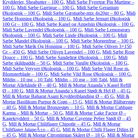
Krydderier, Sheabutter – 100 G
,
Midi Sæbe Fyrretræ Pin Martime –
100 G
,
Midi Sæbe Garrigue – 100 G
,
Midi Sæbe Geranium
Økologisk – 100 G
,
Midi Sæbe Gæstsæbe-mix 4x20gr – 80 G
,
Midi
Sæbe Honning Økologisk – 100 G
,
Midi Sæbe Jernurt Økologisk
100 Gr – 100 G
,
Midi Sæbe Kanel og Appelsin Økologisk – 100 G
,
Midi Sæbe Lavendel Økologisk – 100 G
,
Midi Sæbe Lemongræs
Økologisk – 100 G
,
Midi Sæbe Linde Økologisk – 100 G
,
Midi
Sæbe Mandel Økologisk – 100 G
,
Midi Sæbe Morgenfrue – 100 G
,
Midi Sæbe Mælk Og Honning – 100 G
,
Midi Sæbe Oliven 3×150
Gr – 450 G
,
Midi Sæbe Oliven Lavendel – 100 G
,
Midi Sæbe Rose
Douce – 100 G
,
Midi Sæbe Sandeltræ Økologisk – 100 G
,
Midi
Sæbe skildpadde – 50 G
,
Midi Sæbe Vanilje Økologisk – 100 G
,
Midi Sæbe Vetyver Økologisk – 100 G
,
Midi Sæbe Vild Rose m.
Blomsterblade – 100 G
,
Midi Sæbe Vild Rose Økologisk – 100 G
,
Mildin – 10 mg – 10 Tabl
,
Mildin – 10 mg – 100 Tabl
,
Mill &
Mortar Allehånde Ø – 40 G
,
Mill & Mortar Ananda´s Kanel Refill
Ø – 100 G
,
Mill & Mortar Ananda´s Kanel Stødt & Hel Ø – 45 G
,
Mill & Mortar Baharat Asani Krydderiblanding Ø – 45 G
,
Mill &
Mortar Basilikum Purpur & Grøn – 15 G
,
Mill & Mortar Blåbærstøv
– 40 G
,
Mill & Mortar Bronzestøv – 10 G
,
Mill & Mortar Cabbage
Karma – Mill & Mortar – 50 G
,
Mill & Mortar Cake Factor Ø –
Kagekrydderi – 50 G
,
Mill & Mortar Cayenne Peber Stødt Ø – 45
G
,
Mill & Mortar Chiliflager Chipotle – 45 G
,
Mill & Mortar
Chiliflager JalapeÃ±o – 45 G
,
Mill & Mortar Chilli Flager Dilips Ø
– 45 G
,
Mill & Mortar Citrontimian Skåret Ø – 18 G
,
Mill & Mortar