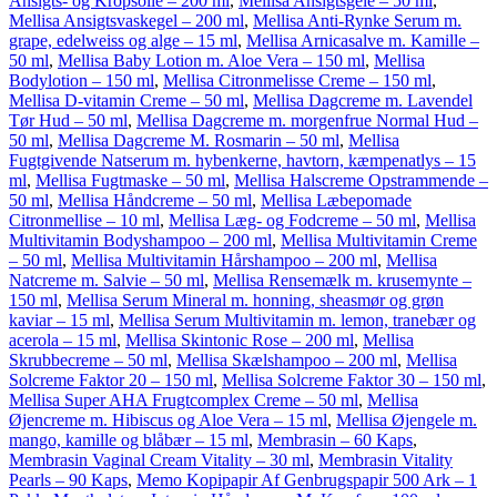
Ansigts- og Kropsolie – 200 ml
,
Mellisa Ansigtsgele – 50 ml
,
Mellisa Ansigtsvaskegel – 200 ml
,
Mellisa Anti-Rynke Serum m.
grape, edelweiss og alge – 15 ml
,
Mellisa Arnicasalve m. Kamille –
50 ml
,
Mellisa Baby Lotion m. Aloe Vera – 150 ml
,
Mellisa
Bodylotion – 150 ml
,
Mellisa Citronmelisse Creme – 150 ml
,
Mellisa D-vitamin Creme – 50 ml
,
Mellisa Dagcreme m. Lavendel
Tør Hud – 50 ml
,
Mellisa Dagcreme m. morgenfrue Normal Hud –
50 ml
,
Mellisa Dagcreme M. Rosmarin – 50 ml
,
Mellisa
Fugtgivende Natserum m. hybenkerne, havtorn, kæmpenatlys – 15
ml
,
Mellisa Fugtmaske – 50 ml
,
Mellisa Halscreme Opstrammende –
50 ml
,
Mellisa Håndcreme – 50 ml
,
Mellisa Læbepomade
Citronmellise – 10 ml
,
Mellisa Læg- og Fodcreme – 50 ml
,
Mellisa
Multivitamin Bodyshampoo – 200 ml
,
Mellisa Multivitamin Creme
– 50 ml
,
Mellisa Multivitamin Hårshampoo – 200 ml
,
Mellisa
Natcreme m. Salvie – 50 ml
,
Mellisa Rensemælk m. krusemynte –
150 ml
,
Mellisa Serum Mineral m. honning, sheasmør og grøn
kaviar – 15 ml
,
Mellisa Serum Multivitamin m. lemon, tranebær og
acerola – 15 ml
,
Mellisa Skintonic Rose – 200 ml
,
Mellisa
Skrubbecreme – 50 ml
,
Mellisa Skælshampoo – 200 ml
,
Mellisa
Solcreme Faktor 20 – 150 ml
,
Mellisa Solcreme Faktor 30 – 150 ml
,
Mellisa Super AHA Frugtcomplex Creme – 50 ml
,
Mellisa
Øjencreme m. Hibiscus og Aloe Vera – 15 ml
,
Mellisa Øjengele m.
mango, kamille og blåbær – 15 ml
,
Membrasin – 60 Kaps
,
Membrasin Vaginal Cream Vitality – 30 ml
,
Membrasin Vitality
Pearls – 90 Kaps
,
Memo Kopipapir Af Genbrugspapir 500 Ark – 1