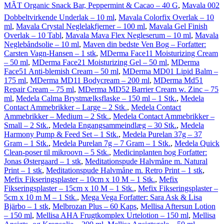
MÃT Organic Snack Bar, Peppermint & Cacao – 40 G
,
Mavala 002
Dobbeltvirkende Underlak – 10 ml
,
Mavala Colorfix Overlak – 10
ml
,
Mavala Crystal Neglelakfjerner – 100 ml
,
Mavala Gel Finish
Overlak – 10 Tabl
,
Mavala Mava Flex Negleserum – 10 ml
,
Mavala
Neglebåndsolie – 10 ml
,
Maven din bedste Ven Bog – Forfatter:
Carsten Vagn-Hansen – 1 stk
,
MDerma Face11 Moisturizing Cream
– 50 ml
,
MDerma Face21 Moisturizing Gel – 50 ml
,
MDerma
Face51 Anti-blemish Cream – 50 ml
,
MDerma MD01 Lipid Balm –
175 ml
,
MDerma MD11 Bodycream – 200 ml
,
MDerma Md51
Repair Cream – 75 ml
,
MDerma MD52 Barrier Cream w. Zinc – 75
ml
,
Medela Calma Brystmælksflaske – 150 ml – 1 Stk.
,
Medela
Contact Ammebrikker – Large – 2 Stk.
,
Medela Contact
Ammebrikker – Medium – 2 Stk.
,
Medela Contact Ammebrikker –
Small – 2 Stk.
,
Medela Engangsammeindlæg – 30 Stk.
,
Medela
Harmony Pump & Feed Set – 1 Stk.
,
Medela Purelan 37g – 37
Gram – 1 Stk.
,
Medela Purelan 7g – 7 Gram – 1 Stk.
,
Medela Quick
Clean-poser til mikroovn – 5 Stk.
,
Medicinplanten bog Forfatter:
Jonas Østergaard – 1 stk
,
Meditationspude Halvmåne m. Natural
Print – 1 stk
,
Meditationspude Halvmåne m. Retro Print – 1 stk
,
Mefix Fikseringsplaster – 10cm x 10 M – 1 Stk.
,
Mefix
Fikseringsplaster – 15cm x 10 M – 1 Stk.
,
Mefix Fikseringsplaster –
5cm x 10 m M – 1 Stk.
,
Mega Vega Forfatter: Sara Ask & Lisa
Bjärbo – 1 stk
,
Melbrozan Plus – 60 Kaps
,
Mellisa Aftersun Lotion
– 150 ml
,
Mellisa AHA Frugtkomplex Urtelotion – 150 ml
,
Mellisa