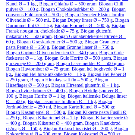
Kanel Ø – 1 kg.
,
Biogan Chiafrø Ø – 500 gram
,
Biogan Chili
pulver Ø – 100 g
,
Biogan Chokoladedråber Ø – 200 g
,
Biogan
couscous Fuldkorn Ø – 500 g
,
Biogan Demeter Ekstra Jomfru
Olivenolie Ø – 500 ml.
,
Biogan Dupuy linser Ø – 750 g
,
Biogan
Durummel fint Ø – 1 kg
,
Biogan Flormelis Ø – 500 gr
,
Biogan
Fransk nougat m. chokolade Ø – 75 g
,
Biogan glutenfri
makaroni Ø – 500 gram
,
Biogan Granatæblekerner tørrede Ø –
60 g
,
Biogan Græskarkerner Ø – 500 gr
,
Biogan Grøn ærte
pasta Penne Ø – 250 g
,
Biogan Grønne linser Ø – 750 g
,
Biogan Grønne Oliven uden sten Ø – 340 gram
,
Biogan Gule
flækærter Ø – 1 kg
,
Biogan Gule Hørfrø Ø – 500 gram
,
Biogan
gurkemeje Ø – 200 gram
,
Biogan hasselnødder Ø – 500 gram
,
Biogan Havtornbær Ø – 75 gram
,
Biogan hel boghvede Ø – 1
kg.
,
Biogan Hel hirse afskallede Ø – 1 kg
,
Biogan Hel Peber Ø
– 250 gram
,
Biogan Himalayasalt fin – 500 g
,
Biogan
Hirseflager Ø – 500 gr
,
Biogan Hirsemel glutenfri Ø – 1 kg
,
Biogan hvide bønner Ø – 400 g
,
Biogan Hvidløgspulver Ø –
100 g
,
Biogan Hørfrø Ø – 1 kg
,
Biogan italienske Beluga linser
Ø – 500 g
,
Biogan Jasminris fuldkorn Ø – 1 kg
,
Biogan
Jordnøddeolie – 250 ml
,
Biogan Kartoffelmel Ø – 500 gr
,
Biogan Kastanjemel Ø – 500 g
,
Biogan Kikærte pasta Fusilli Ø
– 250 g
,
Biogan Kikærtemel Ø – 1 kg
,
Biogan Kikærter sorte Ø
– 400 g
,
Biogan Kikærter Ø – 400 gram
,
Biogan Knækbrød
ris/majs Ø – 150 g
,
Biogan Kokoschips ristet Ø – 200 g
,
Biogan
Kokoschips rå Ø – 200 gram
,
Biogan Kokosmel Ø – 500 gr
,