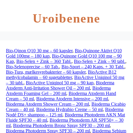
Uroibenene
Bio-Qinon Q10 30 mg – 60 kapsler
,
Bio-Quinone Aktivt Q10
Gold 100mg – 180 kap
,
Bio-Quinone Gold Q10 100 mg – 90
Kap
,
Bio-Selen + Zink – 360 Tabl.
,
Bio-Selen + Zink – 90 tabl.
,
Bio-Selenoprecise – 60 Tab.
,
Bio-Sport – 240 Kaps. + 30 Tabl.
,
Bio-Tura, mælkesyrebakterier – 60 kapsler
,
BioActive B12
methylcobalamin – 60 sugetabletter
,
BioActive Uniqinol 50 mg
– 30 tabl.
,
BioActive Uniqinol 50 mg – 90 kap
,
Bioderma
Atoderm Anti-Irritation Shower Oil – 200 ml
,
Bioderma
Atoderm Foaming Gel – 200 ml
,
Bioderma Atoderm Hand
Cream – 50 ml
,
Bioderma Atoderm Intensive – 200 ml
,
Bioderma Atoderm Shower Cream – 200 ml
,
Bioderma Cicabio
Cream – 40 ml
,
Bioderma Hydrabio Creme – 50 ml
,
Bioderma
Nodé DS+ shampoo – 125 ml
,
Bioderma Photoderm AKN Mat
Fluide SPF30 – 40 ml
,
Bioderma Photoderm AR SPF50+ – 30
ml
,
Bioderma Photoderm Bronz Spray SPF30 – 200 ml
,
Bioderma Photoderm Spray SPF30 – 200 ml
,
Bioderma Sebium