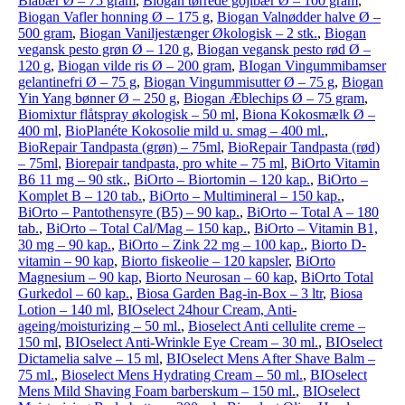
Blåbær Ø – 75 gram
,
Biogan tørrede gojibær Ø – 100 gram
,
Biogan Vafler honning Ø – 175 g
,
Biogan Valnødder halve Ø –
500 gram
,
Biogan Vaniljestænger Økologisk – 2 stk.
,
Biogan
vegansk pesto grøn Ø – 120 g
,
Biogan vegansk pesto rød Ø –
120 g
,
Biogan vilde ris Ø – 200 gram
,
BIogan Vingummibamser
gelantinefri Ø – 75 g
,
Biogan Vingummisutter Ø – 75 g
,
Biogan
Yin Yang bønner Ø – 250 g
,
Biogan Æblechips Ø – 75 gram
,
Biomixtur flåtspray økologisk – 50 ml
,
Biona Kokosmælk Ø –
400 ml
,
BioPlanéte Kokosolie mild u. smag – 400 ml.
,
BioRepair Tandpasta (grøn) – 75ml
,
BioRepair Tandpasta (rød)
– 75ml
,
Biorepair tandpasta, pro white – 75 ml
,
BiOrto Vitamin
B6 11 mg – 90 stk.
,
BiOrto – Biortomin – 120 kap.
,
BiOrto –
Komplet B – 120 tab.
,
BiOrto – Multimineral – 150 kap.
,
BiOrto – Pantothensyre (B5) – 90 kap.
,
BiOrto – Total A – 180
tab.
,
BiOrto – Total Cal/Mag – 150 kap.
,
BiOrto – Vitamin B1,
30 mg – 90 kap.
,
BiOrto – Zink 22 mg – 100 kap.
,
Biorto D-
vitamin – 90 kap
,
Biorto fiskeolie – 120 kapsler
,
BiOrto
Magnesium – 90 kap
,
Biorto Neurosan – 60 kap
,
BiOrto Total
Gurkedol – 60 kap.
,
Biosa Garden Bag-in-Box – 3 ltr
,
Biosa
Lotion – 140 ml
,
BIOselect 24hour Cream, Anti-
ageing/moisturizing – 50 ml.
,
Bioselect Anti cellulite creme –
150 ml
,
BIOselect Anti-Wrinkle Eye Cream – 30 ml.
,
BIOselect
Dictamelia salve – 15 ml
,
BIOselect Mens After Shave Balm –
75 ml.
,
Bioselect Mens Hydrating Cream – 50 ml.
,
BIOselect
Mens Mild Shaving Foam barberskum – 150 ml.
,
BIOselect