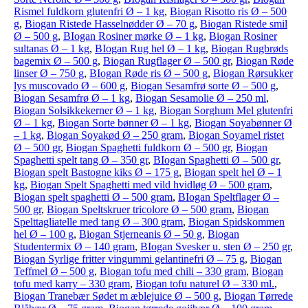
Rismel fuldkorn glutenfri Ø – 1 kg
,
Biogan Risotto ris Ø – 500
g
,
Biogan Ristede Hasselnødder Ø – 70 g
,
Biogan Ristede smil
Ø – 500 g
,
BIogan Rosiner mørke Ø – 1 kg
,
Biogan Rosiner
sultanas Ø – 1 kg
,
BIogan Rug hel Ø – 1 kg
,
Biogan Rugbrøds
bagemix Ø – 500 g
,
Biogan Rugflager Ø – 500 gr
,
Biogan Røde
linser Ø – 750 g
,
BIogan Røde ris Ø – 500 g
,
Biogan Rørsukker
lys muscovado Ø – 600 g
,
Biogan Sesamfrø sorte Ø – 500 g
,
Biogan Sesamfrø Ø – 1 kg
,
Biogan Sesamolie Ø – 250 ml
,
Biogan Solsikkekerner Ø – 1 kg
,
Biogan Sorghum Mel glutenfri
Ø – 1 kg
,
Biogan Sorte bønner Ø – 1 kg
,
Biogan Soyabønner Ø
– 1 kg
,
Biogan Soyakød Ø – 250 gram
,
Biogan Soyamel ristet
Ø – 500 gr
,
Biogan Spaghetti fuldkorn Ø – 500 gr
,
Biogan
Spaghetti spelt tang Ø – 350 gr
,
BIogan Spaghetti Ø – 500 gr
,
Biogan spelt Bastogne kiks Ø – 175 g
,
Biogan spelt hel Ø – 1
kg
,
Biogan Spelt Spaghetti med vild hvidløg Ø – 500 gram
,
Biogan spelt spaghetti Ø – 500 gram
,
BIogan Speltflager Ø –
500 gr
,
Biogan Speltskruer tricolore Ø – 500 gram
,
Biogan
Spelttagliatelle med tang Ø – 300 gram
,
Biogan Spidskommen
hel Ø – 100 g
,
Biogan Stjerneanis Ø – 50 g
,
Biogan
Studentermix Ø – 140 gram
,
BIogan Svesker u. sten Ø – 250 gr
,
Biogan Syrlige fritter vingummi gelantinefri Ø – 75 g
,
Biogan
Teffmel Ø – 500 g
,
Biogan tofu med chili – 330 gram
,
Biogan
tofu med karry – 330 gram
,
Biogan tofu naturel Ø – 330 ml.
,
Biogan Tranebær Sødet m æblejuice Ø – 500 g
,
Biogan Tørrede