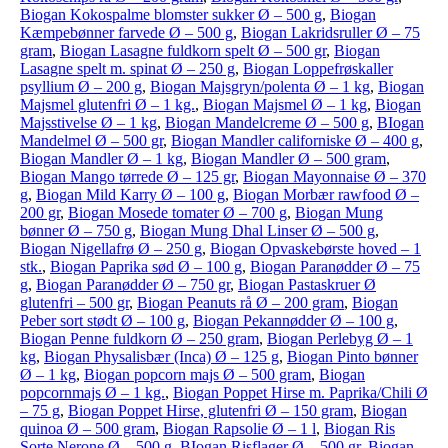
Biogan Kokospalme blomster sukker Ø – 500 g
,
Biogan
Kæmpebønner farvede Ø – 500 g
,
Biogan Lakridsruller Ø – 75
gram
,
Biogan Lasagne fuldkorn spelt Ø – 500 gr
,
Biogan
Lasagne spelt m. spinat Ø – 250 g
,
Biogan Loppefrøskaller
psyllium Ø – 200 g
,
Biogan Majsgryn/polenta Ø – 1 kg
,
Biogan
Majsmel glutenfri Ø – 1 kg.
,
Biogan Majsmel Ø – 1 kg
,
Biogan
Majsstivelse Ø – 1 kg
,
Biogan Mandelcreme Ø – 500 g
,
BIogan
Mandelmel Ø – 500 gr
,
Biogan Mandler californiske Ø – 400 g
,
Biogan Mandler Ø – 1 kg
,
Biogan Mandler Ø – 500 gram
,
Biogan Mango tørrede Ø – 125 gr
,
Biogan Mayonnaise Ø – 370
g
,
Biogan Mild Karry Ø – 100 g
,
Biogan Morbær rawfood Ø –
200 gr
,
Biogan Mosede tomater Ø – 700 g
,
Biogan Mung
bønner Ø – 750 g
,
Biogan Mung Dhal Linser Ø – 500 g
,
Biogan Nigellafrø Ø – 250 g
,
Biogan Opvaskebørste hoved – 1
stk.
,
Biogan Paprika sød Ø – 100 g
,
Biogan Paranødder Ø – 75
g
,
Biogan Paranødder Ø – 750 gr
,
Biogan Pastaskruer Ø
glutenfri – 500 gr
,
Biogan Peanuts rå Ø – 200 gram
,
Biogan
Peber sort stødt Ø – 100 g
,
Biogan Pekannødder Ø – 100 g
,
Biogan Penne fuldkorn Ø – 250 gram
,
Biogan Perlebyg Ø – 1
kg
,
Biogan Physalisbær (Inca) Ø – 125 g
,
Biogan Pinto bønner
Ø – 1 kg
,
Biogan popcorn majs Ø – 500 gram
,
Biogan
popcornmajs Ø – 1 kg.
,
Biogan Poppet Hirse m. Paprika/Chili Ø
– 75 g
,
Biogan Poppet Hirse, glutenfri Ø – 150 gram
,
Biogan
quinoa Ø – 500 gram
,
Biogan Rapsolie Ø – 1 l
,
Biogan Ris
Sorte Nerone Ø – 500 g
,
BIogan Risflager Ø – 500 gr
,
Biogan