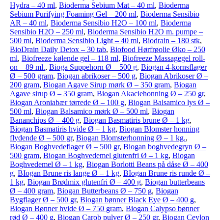
Hydra – 40 ml
,
Bioderma Sebium Mat – 40 ml
,
Bioderma
Sebium Purifying Foaming Gel – 200 ml
,
Bioderma Sensibio
AR – 40 ml
,
Bioderma Sensibio H2O – 100 ml
,
Bioderma
Sensibio H2O – 250 ml
,
Bioderma Sensibio H2O m. pumpe –
500 ml
,
Bioderma Sensibio Light – 40 ml
,
Biodrain – 180 stk
,
BioDrain Daily Detox – 30 tab
,
Biofood Hørfrøolie Øko – 250
ml
,
Biofreeze kølende gel – 118 ml
,
Biofreeze Massagegel roll-
on – 89 ml.
,
Bioga Suppehorn Ø – 500 g
,
Biogan 4-kornsflager
Ø – 500 gram
,
Biogan abrikoser – 500 g
,
Biogan Abrikoser Ø –
200 gram
,
Biogan Agave Sirup mørk Ø – 350 gram
,
Biogan
Agave sirup Ø – 350 gram
,
Biogan Akaciehonning Ø – 250 gr
,
Biogan Aroniabær tørrede Ø – 100 g
,
Biogan Balsamico lys Ø –
500 ml
,
Biogan Balsamico mørk Ø – 500 ml
,
Biogan
Bananchips Ø – 400 g
,
Biogan Basmatiris brune Ø – 1 kg
,
Biogan Basmatiris hvide Ø – 1 kg
,
Biogan Blomster honning
flydende Ø – 500 gr
,
Biogan Blomsterhonning Ø – 1 kg.
,
Biogan Boghvedeflager Ø – 500 gr
,
Biogan boghvedegryn Ø –
500 gram
,
Biogan Boghvedemel glutenfri Ø – 1 kg
,
Biogan
Boghvedemel Ø – 1 kg
,
Biogan Borlotti Beans på dåse Ø – 400
g
,
BIogan Brune ris lange Ø – 1 kg
,
BIogan Brune ris runde Ø –
1 kg
,
Biogan Brødmix glutenfri Ø – 400 g
,
Biogan butterbeans
Ø – 400 gram
,
Biogan Butterbeans Ø – 750 g
,
Biogan
Bygflager Ø – 500 gr
,
Biogan bønner Black Eye Ø – 400 g
,
Biogan Bønner hvide Ø – 750 gram
,
Biogan Calypso bønner
rød Ø – 400 g
,
Biogan Carob pulver Ø – 250 gr
,
Biogan Ceylon