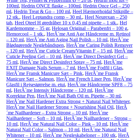
White Tea, Fennel & Peppermint Ø – 20 br
,
Hedrin mod lus –
100ml
,
Hedrin ONCE flaske – 100ml
,
Hedrin Once Gel – 250
ml
,
Hedrin Treat & Go – 100 ml
,
Heel Hæmorrhoidal Stikpille –
12 stk.
,
Heel Leptandra comp – 30 ml.
,
Heel Neurexan – 250
tab
,
Heel Oteel H øredråber 10 x 0,45 ml pipette – 1 stk.
,
Hel
Kardemomme – 35 gr
,
Helosan Original – Parabenfri – 100 g
,
Hemorcool – 1 stk.
,
HerÃ´me Anti Age Håndcreme m. Retinol
– 120 ml
,
HerÃ´me Anti Aging Nail Polish – 10 ml
,
HerÃ´me
Blødgørende Neglebåndspen
,
HerÃ´me Caring Polish Remover
– 120 ml
,
HerÃ´me Cuticle Cream/Vitamin F – 15 ml
,
HerÃ´me
Cuticle Peeling Gel – 10 ml
,
HerÃ´me Direct Desinfect Gel –
75 ml
,
HerÃ´me Direct Desinfect Spray – 75 ml
,
HerÃ´me
EXIT Damage Nails Serum – 7 ml
,
HerÃ´me Fodfil i Glas
,
HerÃ´me Fransk Manicure Sæt – Pink
,
HerÃ´me Fransk
Manicure Sæt – Salmon
,
HerÃ´me French Liner Pen
,
HerÃ´me
Glasfil i Rejsestørrelse m. etui
,
HerÃ´me Håndcreme SPF8 – 75
ml
,
HerÃ´me Intensiv Håndcreme – 120 ml
,
HerÃ´me
Korrektur Pen
,
HerÃ´me Nail Bath Oil m. Pipette – 30 ml
,
HerÃ´me Nail Hardener Extra Strong + Natural Nail Whitener
,
HerÃ´me Nail Hardener Strong + Nourishing Nail Oil
,
HerÃ
´me Nailhardener – Extra Strong – 10 ml
,
HerÃ´me
Nailhardener – Soft – 10 ml
,
HerÃ´me Nailhardener – Strong –
10 ml
,
HerÃ´me Natural Nail Color – Pink – 10 ml
,
HerÃ´me
Natural Nail Color – Salmon – 10 ml
,
HerÃ´me Natural Nail
Whitener – 10 ml
,
HerÃ´me Negleskabeloner – 100 stk
,
HerÃ