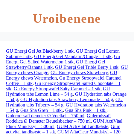
Uroibenene
GU Energi Gel Jet Blackberry 1 stk
,
GU Energi Gel Lemon
Sublime 1 stk
,
GU Energi Gel Mandarin/Orange – 1 stk
,
Gu
Energi Gel Salted Watermelon 1 stk
,
GU Energi Gel
Strawberry/Banana 1 stk
,
GU Energi Gel Trible Berry 1 stk
,
GU
Energy chews Orange
,
GU Energy chews Strawberry
,
GU
Energy chews Watermelon
,
Gu Energy Stroopwafel Caramel
Coffee – 1 stk
,
Gu Energy Stroopwafel Salted Chocolate – 1
stk
,
Gu Energy Stroopwafel Salty Caramel – 1 stk
,
GU
Hydration tabs Lemon Lime – 54 g
,
GU Hydration tabs Orange
– 54 g
,
GU Hydration tabs Strawberry Lemonade – 54 g
,
GU
Hydration tabs Triberry – 54 g
,
GU Hydration tabs Watermelon
– 54 g
,
Gua Sha Grøn – 1 stk.
,
Gua Sha Pink – 1 stk.
,
Gulerodssaft demeter Ø Voelkel – 750 ml
,
Gulerodssaft
Rodelica Ø Demeter Beutelsbacher – 750 ml
,
GUM ActiVital
Fluor Mundskyl – 500 ml
,
GUM ActiVital Tandbørste
,
Gum
activital tandbørste – 1 stk
,
GUM AftaClear Mundskyl – 120