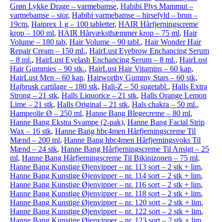
Grøn Lykke Drage – varmebamse
,
Habibi Plys Mammut –
varmebamse – stor
,
Habibi varmebamse – hirsefyld – brun –
19cm
,
Haiprex 1 g – 100 tabletter
,
HAIR Hårfjerningscreme
krop – 100 ml
,
HAIR Hårvæksthæmmer krop – 75 ml
,
Hair
Volume – 180 tab
,
Hair Volume – 90 tabl.
,
Hair Wonder Hair
Repair Cream – 150 ml.
,
HairLust Eyebrow Enchancing Serum
– 8 ml.
,
HairLust Eyelash Enchancing Serum – 8 ml.
,
HairLust
Hair Gummies – 90 stk.
,
HairLust Hair Vitamins – 60 kap
,
HairLust Men – 60 kap
,
Hairworthy Gummy Stars – 60 stk
,
Hajbrusk cartilage – 180 stk
,
Hali-Z – 50 sugetabl.
,
Halls Extra
Strong – 21 stk
,
Halls Liquorice – 21 stk
,
Halls Orange Lemon
Lime – 21 stk
,
Halls Original – 21 stk
,
Hals chakra – 50 ml.
,
Hampeolie Ø – 250 ml
,
Hanne Bang Blegecreme – 80 ml
,
Hanne Bang Ekstra Svampe (2-pak)
,
Hanne Bang Facial Strip
Wax – 16 stk
,
Hanne Bang hbc4men Hårfjerningscreme Til
Mænd – 200 ml
,
Hanne Bang hbc4men Hårfjerningsvoks Til
Mænd – 24 stk
,
Hanne Bang Hårfjerningscreme Til Ansigt – 25
ml
,
Hanne Bang Hårfjerningscreme Til Bikinizonen – 75 ml
,
Hanne Bang Kunstige Øjenvipper – nr. 113 sort – 2 stk + lim
,
Hanne Bang Kunstige Øjenvipper – nr. 114 sort – 2 stk + lim
,
Hanne Bang Kunstige Øjenvipper – nr. 116 sort – 2 stk + lim
,
Hanne Bang Kunstige Øjenvipper – nr. 118 sort – 2 stk + lim
,
Hanne Bang Kunstige Øjenvipper – nr. 120 sort – 2 stk + lim
,
Hanne Bang Kunstige Øjenvipper – nr. 122 sort – 2 stk + lim
,
Hanne Bang Kunstige Øjenvipper – nr. 123 sort – 2 stk + lim
,