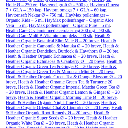
Holle Ø – 250 gr.
,
Havremel groft Ø – 500 gr
,
Havtorn Omega
7 + GLA – 150 kap
,
Havtorn omega 7 + GLA – 60 kap
,
Havtornsaft Nektar Ø – 750 ml.
,
HayMax pollenfanger –
Organic Kids – 5 ml
,
HayMax pollenfanger – Organic Aloe
Vera – 5 ml
,
HayMax pollenfanger – Organic Pure – 5 ml
,
Health Care C-vitamin med acerola smag 300 mg – 90 stk.
,
Health Care Multi B-Vitamin kompleks – 90 stk
,
Heath &
Heather Organic Botanical Slim Mate Ø – 20 breve
,
Heath &
Heather Organic Camomile & Manuka Ø – 20 breve
,
Heath &
Heather Organic Dandelion, Burdock & Hawthorn Ø – 20 bre
,
Heath & Heather Organic Echinacea Ø – 20 breve
,
Heath &
Heather Organic Echinacea & Cranberry Ø – 20 breve
,
Heath &
Heather Organic Green Tea & Ginger Ø – 20 breve
,
Heath &
Heather Organic Green Tea & Moroccan Mint Ø – 20 breve
,
Heath & Heather Organic Green Tea & Orange Blossom Ø – 20
breve
,
Heath & Heather Organic Green Tea & Turmeric 20
breve
,
Heath & Heather Organic Imperial Matcha Green Tea Ø
– 20 breve
,
Heath & Heather Organic Lemon & Ginger Ø – 20
breve
,
Heath & Heather Organic Morning Time Ø – 20 breve
,
Heath & Heather Organic Night Time Ø – 20 breve
,
Heath &
Heather Organic Oriental Chai & Liquorice Ø – 20 breve
,
Heath
& Heather Organic Root Remedy Ø – 20 breve
,
Heath &
Heather Organic Super Seeds Ø – 20 breve
,
Heath & Heather
Organic White Tea Ø – 20 breve
,
Heath & Heather Organic