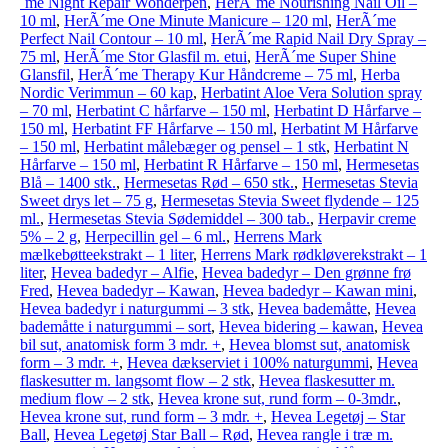
´me Night Repair Wonderpen
,
HerÃ´me Nourishing Nail Oil –
10 ml
,
HerÃ´me One Minute Manicure – 120 ml
,
HerÃ´me
Perfect Nail Contour – 10 ml
,
HerÃ´me Rapid Nail Dry Spray –
75 ml
,
HerÃ´me Stor Glasfil m. etui
,
HerÃ´me Super Shine
Glansfil
,
HerÃ´me Therapy Kur Håndcreme – 75 ml
,
Herba
Nordic Verimmun – 60 kap
,
Herbatint Aloe Vera Solution spray
– 70 ml
,
Herbatint C hårfarve – 150 ml
,
Herbatint D Hårfarve –
150 ml
,
Herbatint FF Hårfarve – 150 ml
,
Herbatint M Hårfarve
– 150 ml
,
Herbatint målebæger og pensel – 1 stk
,
Herbatint N
Hårfarve – 150 ml
,
Herbatint R Hårfarve – 150 ml
,
Hermesetas
Blå – 1400 stk.
,
Hermesetas Rød – 650 stk.
,
Hermesetas Stevia
Sweet drys let – 75 g
,
Hermesetas Stevia Sweet flydende – 125
ml.
,
Hermesetas Stevia Sødemiddel – 300 tab.
,
Herpavir creme
5% – 2 g
,
Herpecillin gel – 6 ml.
,
Herrens Mark
mælkebøtteekstrakt – 1 liter
,
Herrens Mark rødkløverekstrakt – 1
liter
,
Hevea badedyr – Alfie
,
Hevea badedyr – Den grønne frø
Fred
,
Hevea badedyr – Kawan
,
Hevea badedyr – Kawan mini
,
Hevea badedyr i naturgummi – 3 stk
,
Hevea bademåtte
,
Hevea
bademåtte i naturgummi – sort
,
Hevea bidering – kawan
,
Hevea
bil sut, anatomisk form 3 mdr. +
,
Hevea blomst sut, anatomisk
form – 3 mdr. +
,
Hevea dækserviet i 100% naturgummi
,
Hevea
flaskesutter m. langsomt flow – 2 stk
,
Hevea flaskesutter m.
medium flow – 2 stk
,
Hevea krone sut, rund form – 0-3mdr.
,
Hevea krone sut, rund form – 3 mdr. +
,
Hevea Legetøj – Star
Ball
,
Hevea Legetøj Star Ball – Rød
,
Hevea rangle i træ m.