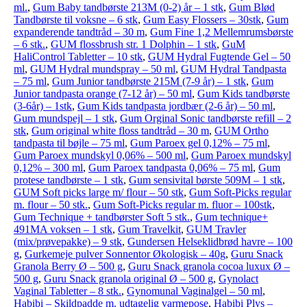
ml.
,
Gum Baby tandbørste 213M (0-2) år – 1 stk
,
Gum Blød
Tandbørste til voksne – 6 stk
,
Gum Easy Flossers – 30stk
,
Gum
expanderende tandtråd – 30 m
,
Gum Fine 1,2 Mellemrumsbørste
– 6 stk.
,
GUM flossbrush str. 1 Dolphin – 1 stk
,
GuM
HaliControl Tabletter – 10 stk
,
GUM Hydral Fugtende Gel – 50
ml
,
GUM Hydral mundspray – 50 ml
,
GUM Hydral Tandpasta
– 75 ml
,
Gum Junior tandbørste 215M (7-9 år) – 1 stk
,
Gum
Junior tandpasta orange (7-12 år) – 50 ml
,
Gum Kids tandbørste
(3-6år) – 1stk
,
Gum Kids tandpasta jordbær (2-6 år) – 50 ml
,
Gum mundspejl – 1 stk
,
Gum Orginal Sonic tandbørste refill – 2
stk
,
Gum original white floss tandtråd – 30 m
,
GUM Ortho
tandpasta til bøjle – 75 ml
,
Gum Paroex gel 0,12% – 75 ml
,
Gum Paroex mundskyl 0,06% – 500 ml
,
Gum Paroex mundskyl
0,12% – 300 ml
,
Gum Paroex tandpasta 0,06% – 75 ml
,
Gum
protese tandbørste – 1 stk
,
Gum sensivital børste 509M – 1 stk
,
GUM Soft picks large m/ flour – 50 stk
,
Gum Soft-Picks regular
m. flour – 50 stk.
,
Gum Soft-Picks regular m. fluor – 100stk
,
Gum Technique + tandbørster Soft 5 stk.
,
Gum technique+
491MA voksen – 1 stk
,
Gum Travelkit
,
GUM Travler
(mix/prøvepakke) – 9 stk
,
Gundersen Helseklidbrød havre – 100
g
,
Gurkemeje pulver Sonnentor Økologisk – 40g
,
Guru Snack
Granola Berry Ø – 500 g
,
Guru Snack granola cocoa luxux Ø –
500 g
,
Guru Snack granola original Ø – 500 g
,
Gynolact
Vaginal Tabletter – 8 stk.
,
Gynomunal Vaginalgel – 50 ml
,
Habibi – Skildpadde m. udtagelig varmepose
,
Habibi Plys –