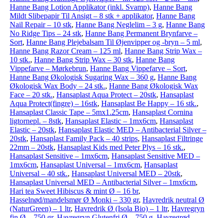
Hanne Bang Lotion Applikator (inkl. Svamp)
,
Hanne Bang
Mildt Slibepapir Til Ansigt – 8 stk + applikator
,
Hanne Bang
Nail Repair – 10 stk
,
Hanne Bang Neglelim – 3 g
,
Hanne Bang
No Ridge Tips – 24 stk
,
Hanne Bang Permanent Brynfarve –
Sort
,
Hanne Bang Plejebalsam Til Øjenvipper og -bryn – 5 ml
,
Hanne Bang Razor Cream – 125 ml
,
Hanne Bang Strip Wax –
10 stk.
,
Hanne Bang Strip Wax – 30 stk
,
Hanne Bang
Vippefarve – Mørkebrun
,
Hanne Bang Vippefarve – Sort
,
Hanne Bang Økologisk Sugaring Wax – 360 g
,
Hanne Bang
Økologisk Wax Body – 24 stk.
,
Hanne Bang Økologisk Wax
Face – 20 stk.
,
Hansaplast Aqua Protect – 20stk
,
Hansaplast
Aqua Protect(fingre) – 16stk
,
Hansaplast Be Happy – 16 stk.
,
Hansaplast Classic Tape – 5mx1.25cm
,
Hansaplast Cornina
ligtornepl. – 8stk
,
Hansaplast Elastic – 1mx6cm
,
Hansaplast
Elastic – 20stk
,
Hansaplast Elastic MED – Antibacterial Silver –
20stk
,
Hansaplast Family Pack – 40 strips
,
Hansaplast Filtringe
22mm – 20stk
,
Hansaplast Kids med Peter Plys – 16 stk.
,
Hansaplast Sensitive – 1mx6cm
,
Hansaplast Sensitive MED –
1mx6cm
,
Hansaplast Universal – 1mx6cm
,
Hansaplast
Universal – 40 stk.
,
Hansaplast Universal MED – 20stk
,
Hansaplast Universal MED – Antibacterial Silver – 1mx6cm
,
Hari tea Sweet Hibiscus & mint Ø – 16 br
,
Hasselnød/mandelsmør Ø Monki – 330 gr
,
Havredrik neutral Ø
(NaturGreen) – 1 ltr
,
Havredrik Ø (Isola Bio) – 1 ltr
,
Havregryn
fin Ø – 750 gr
,
Havregryn Glutenfri Ø – 750 g
,
Havregrød