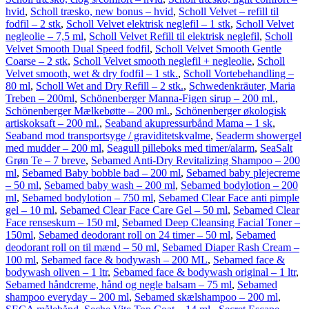
hvid
,
Scholl træsko, new bonus – hvid
,
Scholl Velvet – refill til
fodfil – 2 stk
,
Scholl Velvet elektrisk neglefil – 1 stk
,
Scholl Velvet
negleolie – 7,5 ml
,
Scholl Velvet Refill til elektrisk neglefil
,
Scholl
Velvet Smooth Dual Speed fodfil
,
Scholl Velvet Smooth Gentle
Coarse – 2 stk
,
Scholl Velvet smooth neglefil + negleolie
,
Scholl
Velvet smooth, wet & dry fodfil – 1 stk.
,
Scholl Vortebehandling –
80 ml
,
Scholl Wet and Dry Refill – 2 stk.
,
Schwedenkräuter, Maria
Treben – 200ml
,
Schönenberger Manna-Figen sirup – 200 ml.
,
Schönenberger Mælkebøtte – 200 ml.
,
Schönenberger økologisk
artiskoksaft – 200 ml.
,
Seaband akupressurbånd Mama – 1 sk
,
Seaband mod transportsyge / graviditetskvalme
,
Seaderm showergel
med mudder – 200 ml
,
Seagull pilleboks med timer/alarm
,
SeaSalt
Grøn Te – 7 breve
,
Sebamed Anti-Dry Revitalizing Shampoo – 200
ml
,
Sebamed Baby bobble bad – 200 ml
,
Sebamed baby plejecreme
– 50 ml
,
Sebamed baby wash – 200 ml
,
Sebamed bodylotion – 200
ml
,
Sebamed bodylotion – 750 ml
,
Sebamed Clear Face anti pimple
gel – 10 ml
,
Sebamed Clear Face Care Gel – 50 ml
,
Sebamed Clear
Face renseskum – 150 ml
,
Sebamed Deep Cleansing Facial Toner –
150ml
,
Sebamed deodorant roll on 24 timer – 50 ml
,
Sebamed
deodorant roll on til mænd – 50 ml
,
Sebamed Diaper Rash Cream –
100 ml
,
Sebamed face & bodywash – 200 ML
,
Sebamed face &
bodywash oliven – 1 ltr
,
Sebamed face & bodywash original – 1 ltr
,
Sebamed håndcreme, hånd og negle balsam – 75 ml
,
Sebamed
shampoo everyday – 200 ml
,
Sebamed skælshampoo – 200 ml
,