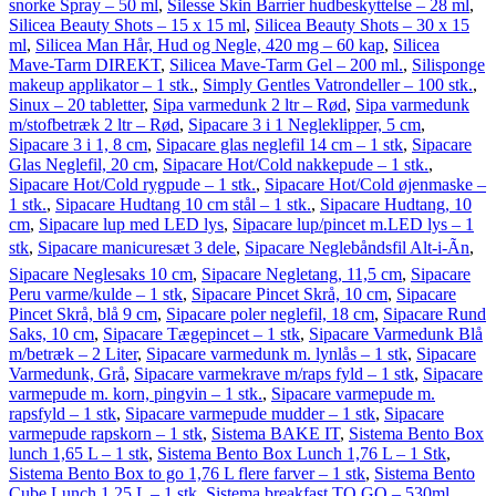
snorke Spray – 50 ml
,
Silesse Skin Barrier hudbeskyttelse – 28 ml
,
Silicea Beauty Shots – 15 x 15 ml
,
Silicea Beauty Shots – 30 x 15
ml
,
Silicea Man Hår, Hud og Negle, 420 mg – 60 kap
,
Silicea
Mave-Tarm DIREKT
,
Silicea Mave-Tarm Gel – 200 ml.
,
Silisponge
makeup applikator – 1 stk.
,
Simply Gentles Vatrondeller – 100 stk.
,
Sinux – 20 tabletter
,
Sipa varmedunk 2 ltr – Rød
,
Sipa varmedunk
m/stofbetræk 2 ltr – Rød
,
Sipacare 3 i 1 Negleklipper, 5 cm
,
Sipacare 3 i 1, 8 cm
,
Sipacare glas neglefil 14 cm – 1 stk
,
Sipacare
Glas Neglefil, 20 cm
,
Sipacare Hot/Cold nakkepude – 1 stk.
,
Sipacare Hot/Cold rygpude – 1 stk.
,
Sipacare Hot/Cold øjenmaske –
1 stk.
,
Sipacare Hudtang 10 cm stål – 1 stk.
,
Sipacare Hudtang, 10
cm
,
Sipacare lup med LED lys
,
Sipacare lup/pincet m.LED lys – 1
stk
,
Sipacare manicuresæt 3 dele
,
Sipacare Neglebåndsfil Alt-i-Ãn
,
Sipacare Neglesaks 10 cm
,
Sipacare Negletang, 11,5 cm
,
Sipacare
Peru varme/kulde – 1 stk
,
Sipacare Pincet Skrå, 10 cm
,
Sipacare
Pincet Skrå, blå 9 cm
,
Sipacare poler neglefil, 18 cm
,
Sipacare Rund
Saks, 10 cm
,
Sipacare Tægepincet – 1 stk
,
Sipacare Varmedunk Blå
m/betræk – 2 Liter
,
Sipacare varmedunk m. lynlås – 1 stk
,
Sipacare
Varmedunk, Grå
,
Sipacare varmekrave m/raps fyld – 1 stk
,
Sipacare
varmepude m. korn, pingvin – 1 stk.
,
Sipacare varmepude m.
rapsfyld – 1 stk
,
Sipacare varmepude mudder – 1 stk
,
Sipacare
varmepude rapskorn – 1 stk
,
Sistema BAKE IT
,
Sistema Bento Box
lunch 1,65 L – 1 stk
,
Sistema Bento Box Lunch 1,76 L – 1 Stk
,
Sistema Bento Box to go 1,76 L flere farver – 1 stk
,
Sistema Bento
Cube Lunch 1,25 L – 1 stk
,
Sistema breakfast TO GO – 530ml
,