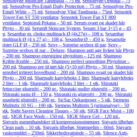
Sensodyne Multicare Tandpasta – 75 ml
,
Sensodyne Original – 75
ml
,
Sensodyne Pro-Emalj Daily Protection – 75 ml
,
Sensodyne Pro-
Emalj White – 75 ml
,
Sensodyne Vital Tandpasta – 75ml
,
Sensotek
Tower Fan ST 550 ventilator
,
Sensotek Tower Fan ST 800
ventilator
,
Septonsil Pekana – 50 ml
,
Serum svagt og skadet hår
Phyto – 30 ml
,
Serum8 Skincare System
,
Sesam 3 bar 3×15 g – 45
g
,
Sesambar m. choko multipack Ø (4x27g) – 108 g
,
Sesambar
multipack Ø (4 x 27 g) – 108 g
,
Sesamfrø Ø – 450 g
,
Sesamolie
ristet GLF Ø – 250 ml
,
Sexy – Surprise sexbox til par
,
Sexy –
Surprise sexbox til par – Deluxe
,
Shampoo anti age livløst hår Phyto
– 200 ml
,
Shampoo energizing phytolium – 125 ml
,
Shampoo
Krible-Krable – 250 ml.
,
Shampoo perfect smoothing Phytolisse –
200 ml
,
Shampoo pre til tørt hår (5×10 ml) Phyto – 50 ml
,
Shampoo
sensibel irriteret hovedbund – 200 ml
,
Shampoo svagt og skadet hår
Phyto – 200 ml
,
Sharpsafe kanyleboks 1 liter
,
Sharpsafe kanyleboks
2 liter – 1 stk
,
Sharpsafe kanyleboks 3 liter – 1 stk
,
Shirataki
fettuccine glutenfri – 200 gr.
,
Shirataki nudler glutenfri – 200 gr.
,
Shirataki pasta Ø – 150 g
,
Shirataki ris glutenfri – 200 gr.
,
Shirataki
spaghetti glutenfri – 200 gr.
,
SicSac Opkastposer – 5 stk
,
Siemens
Multistix 10 SG – 100 stk
,
Siemens Multistix 5 (urinanalyse) – 50
stk
,
Sight Savers Cleaning Tissues – 50 stk
,
SIGR Face Moist – 100
ml.
,
SIGR Face Wash – 150 ml.
,
SIGR Shave Gel – 120 ml.
,
Sigvaris gummihandsker til kompressionsstrømper
,
Sigvaris tilbehør,
Clean pads – 10 stk
,
Sigvaris tilbehør, Strømpelim – 60ml
,
Sigvaris
vaskemiddel – 250ml
,
Sikkerhedsvatpinde – 55 stk
,
Silence Anti-