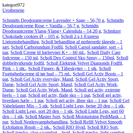
kategori972
Uroibenene
Schmidts Deodorantcreme Lavender + Sage – 56,70 g
,
Schmidts
Deodorantcreme Rose + Vanilla – 56,7 g
,
Schmidts
Deodorantcreme Ylang-Ylang+ Calendula – 14,20 g
,
Schnitzer
Chokolade cookies Ø – 105 g
,
Scholl 2-i-1 Express
Ligtornsbehandling
,
Scholl behandling af nedgroede tånegle – 1
sæt
,
Scholl Carborundum Fodfil
,
Scholl Carsol sandaler, sort – 1
par
,
Scholl Creme til hælrevner K+ – 60 ml.
,
Scholl Daily Care
fodcreme – 150 ml
,
Scholl Deo Control Sko Spray – 150ml
,
Scholl
dobbeltvirkende fodfil
,
Scholl Elektrisk Velvet Diamonds Fodfil,
Pink – 1 stk.
,
Scholl Finger- & Tåbeskytter – 1 stk
,
Scholl
Fugtighedscreme til tør hud – 75 ml.
,
Scholl Gel Activ Boots – 1
par
,
Scholl Gel Activ everyday, Mand
,
Scholl Gel Activ Sport,
Dame
,
Scholl Gel Activ Sport, Mand
,
Scholl Gel Activ Work,
Dame
,
Scholl Gel Activ Work, Mand
,
Scholl gel activ, extreme
heels – 1 par
,
Scholl gel activ, flade sko – 1 par
,
Scholl gel activ,
hverdags hæle – 1 par
,
Scholl gel activ, åbne sko – 1 par
,
Scholl Gel
Vabelplaster Mix – 5 stk
,
Scholl Light Legs, beige 20 den – 1 stk
,
Scholl Light Legs, sort 20 den – 1 stk
,
Scholl Light Legs, sort 60
den – 1 stk
,
Scholl Master Sort
,
Scholl Moisturising PediMask – 1
par
,
Scholl Neglesvampbehandling
,
Scholl Refill Velvet Smooth
Exfoliation Brush – 2 stk.
,
Scholl RIO Hvid
,
Scholl RIO Sort
,
Scholl træsko, clog s/comfort – hvid
,
Scholl træsko, light comfort –