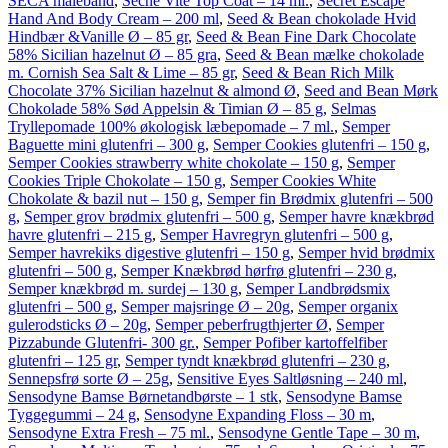
SECA målebånd
,
Seche Vite Top Coat – 14 ml.
,
Secret Escape
Hand And Body Cream – 200 ml
,
Seed & Bean chokolade Hvid
Hindbær &Vanille Ø – 85 gr
,
Seed & Bean Fine Dark Chocolate
58% Sicilian hazelnut Ø – 85 gra
,
Seed & Bean mælke chokolade
m. Cornish Sea Salt & Lime – 85 gr
,
Seed & Bean Rich Milk
Chocolate 37% Sicilian hazelnut & almond Ø
,
Seed and Bean Mørk
Chokolade 58% Sød Appelsin & Timian Ø – 85 g
,
Selmas
Tryllepomade 100% økologisk læbepomade – 7 ml.
,
Semper
Baguette mini glutenfri – 300 g
,
Semper Cookies glutenfri – 150 g
,
Semper Cookies strawberry white chokolate – 150 g
,
Semper
Cookies Triple Chokolate – 150 g
,
Semper Cookies White
Chokolate & bazil nut – 150 g
,
Semper fin Brødmix glutenfri – 500
g
,
Semper grov brødmix glutenfri – 500 g
,
Semper havre knækbrød
havre glutenfri – 215 g
,
Semper Havregryn glutenfri – 500 g
,
Semper havrekiks digestive glutenfri – 150 g
,
Semper hvid brødmix
glutenfri – 500 g
,
Semper Knækbrød hørfrø glutenfri – 230 g
,
Semper knækbrød m. surdej – 130 g
,
Semper Landbrødsmix
glutenfri – 500 g
,
Semper majsringe Ø – 20g
,
Semper organix
gulerodsticks Ø – 20g
,
Semper peberfrugthjerter Ø
,
Semper
Pizzabunde Glutenfri- 300 gr.
,
Semper Pofiber kartoffelfiber
glutenfri – 125 gr
,
Semper tyndt knækbrød glutenfri – 230 g
,
Sennepsfrø sorte Ø – 25g
,
Sensitive Eyes Saltløsning – 240 ml
,
Sensodyne Bamse Børnetandbørste – 1 stk
,
Sensodyne Bamse
Tyggegummi – 24 g
,
Sensodyne Expanding Floss – 30 m
,
Sensodyne Extra Fresh – 75 ml.
,
Sensodyne Gentle Tape – 30 m
,