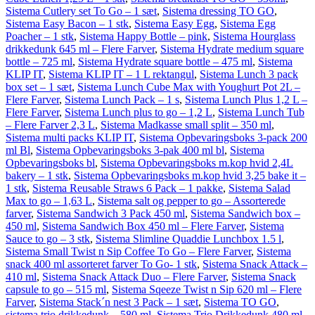
Sistema Cutlery set To Go – 1 sæt
,
Sistema dressing TO GO
,
Sistema Easy Bacon – 1 stk
,
Sistema Easy Egg
,
Sistema Egg
Poacher – 1 stk
,
Sistema Happy Bottle – pink
,
Sistema Hourglass
drikkedunk 645 ml – Flere Farver
,
Sistema Hydrate medium square
bottle – 725 ml
,
Sistema Hydrate square bottle – 475 ml
,
Sistema
KLIP IT
,
Sistema KLIP IT – 1 L rektangul
,
Sistema Lunch 3 pack
box set – 1 sæt
,
Sistema Lunch Cube Max with Youghurt Pot 2L –
Flere Farver
,
Sistema Lunch Pack – 1 s
,
Sistema Lunch Plus 1,2 L –
Flere Farver
,
Sistema Lunch plus to go – 1,2 L
,
Sistema Lunch Tub
– Flere Farver 2,3 L
,
Sistema Madkasse small split – 350 ml
,
Sistema multi packs KLIP IT
,
Sistema Opbevaringsboks 3-pack 200
ml Bl
,
Sistema Opbevaringsboks 3-pak 400 ml bl
,
Sistema
Opbevaringsboks bl
,
Sistema Opbevaringsboks m.kop hvid 2,4L
bakery – 1 stk
,
Sistema Opbevaringsboks m.kop hvid 3,25 bake it –
1 stk
,
Sistema Reusable Straws 6 Pack – 1 pakke
,
Sistema Salad
Max to go – 1,63 L
,
Sistema salt og pepper to go – Assorterede
farver
,
Sistema Sandwich 3 Pack 450 ml
,
Sistema Sandwich box –
450 ml
,
Sistema Sandwich Box 450 ml – Flere Farver
,
Sistema
Sauce to go – 3 stk
,
Sistema Slimline Quaddie Lunchbox 1.5 l
,
Sistema Small Twist n Sip Coffee To Go – Flere Farver
,
Sistema
snack 400 ml assorteret farver To Go- 1 stk
,
Sistema Snack Attack –
410 ml
,
Sistema Snack Attack Duo – Flere Farver
,
Sistema Snack
capsule to go – 515 ml
,
Sistema Sqeeze Twist n Sip 620 ml – Flere
Farver
,
Sistema Stack´n nest 3 Pack – 1 sæt
,
Sistema TO GO
,
sistema trio drikkedunk – 580 ml
,
Sistema Trio Drikkedunk 480 ml