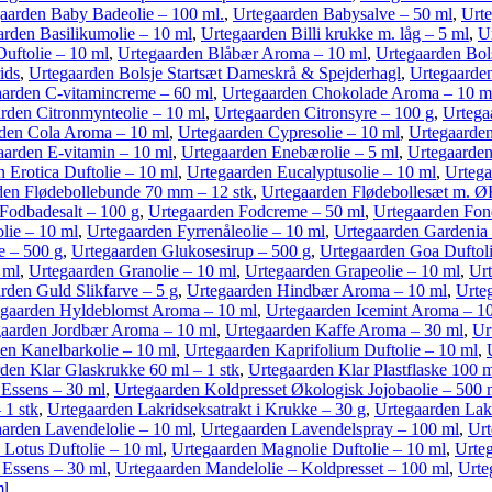
aarden Baby Badeolie – 100 ml.
,
Urtegaarden Babysalve – 50 ml
,
Urte
arden Basilikumolie – 10 ml
,
Urtegaarden Billi krukke m. låg – 5 ml
,
U
uftolie – 10 ml
,
Urtegaarden Blåbær Aroma – 10 ml
,
Urtegaarden Bol
ids
,
Urtegaarden Bolsje Startsæt Dameskrå & Spejderhagl
,
Urtegaarden
aarden C-vitamincreme – 60 ml
,
Urtegaarden Chokolade Aroma – 10 m
rden Citronmynteolie – 10 ml
,
Urtegaarden Citronsyre – 100 g
,
Urtega
den Cola Aroma – 10 ml
,
Urtegaarden Cypresolie – 10 ml
,
Urtegaarde
aarden E-vitamin – 10 ml
,
Urtegaarden Enebærolie – 5 ml
,
Urtegaarden
 Erotica Duftolie – 10 ml
,
Urtegaarden Eucalyptusolie – 10 ml
,
Urtega
den Flødebollebunde 70 mm – 12 stk
,
Urtegaarden Flødebollesæt m. ØK
Fodbadesalt – 100 g
,
Urtegaarden Fodcreme – 50 ml
,
Urtegaarden Fon
lie – 10 ml
,
Urtegaarden Fyrrenåleolie – 10 ml
,
Urtegaarden Gardenia 
e – 500 g
,
Urtegaarden Glukosesirup – 500 g
,
Urtegaarden Goa Duftoli
 ml
,
Urtegaarden Granolie – 10 ml
,
Urtegaarden Grapeolie – 10 ml
,
Urt
rden Guld Slikfarve – 5 g
,
Urtegaarden Hindbær Aroma – 10 ml
,
Urte
egaarden Hyldeblomst Aroma – 10 ml
,
Urtegaarden Icemint Aroma – 1
gaarden Jordbær Aroma – 10 ml
,
Urtegaarden Kaffe Aroma – 30 ml
,
Ur
en Kanelbarkolie – 10 ml
,
Urtegaarden Kaprifolium Duftolie – 10 ml
,
den Klar Glaskrukke 60 ml – 1 stk
,
Urtegaarden Klar Plastflaske 100 ml
Essens – 30 ml
,
Urtegaarden Koldpresset Økologisk Jojobaolie – 500 
 1 stk
,
Urtegaarden Lakridseksatrakt i Krukke – 30 g
,
Urtegaarden Lakr
arden Lavendelolie – 10 ml
,
Urtegaarden Lavendelspray – 100 ml
,
Urt
 Lotus Duftolie – 10 ml
,
Urtegaarden Magnolie Duftolie – 10 ml
,
Urteg
Essens – 30 ml
,
Urtegaarden Mandelolie – Koldpresset – 100 ml
,
Urte
ml
,