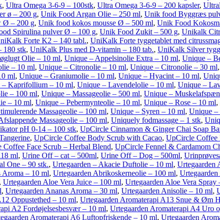
k
,
Ultra Omega 3-6-9 – 100stk
,
Ultra Omega 3-6-9 – 200 kapsler
,
Ultra
er ø – 200 g
,
Unik Food Argan Olie – 250 ml
,
Unik food Byggræs pulv
 Ø – 200 g
,
Unik food kokos mousse Ø – 500 ml
,
Unik Food Kokosmæl
ood Spirulina pulver Ø – 100 g
,
Unik Food Zukit – 500 g
,
Unikalk Citr
niKalk Forte K2 – 140 tabl.
,
UniKalk Forte tyggetablet med citrussmag 
 180 stk
,
UniKalk Plus med D-vitamin – 180 tab.
,
UniKalk Silver tygg
øglugt Olie – 10 ml
,
Unique – Appelsinolie Extra – 10 ml
,
Unique – Be
olie – 10 ml
,
Unique – Citronolie – 10 ml
,
Unique – Citronolie – 30 ml
10 ml
,
Unique – Graniumolie – 10 ml
,
Unique – Hyacint – 10 ml
,
Uniq
 – Kaprifollium – 10 ml
,
Unique – Lavendelolie – 10 ml
,
Unique – Lav
ie – 100 ml
,
Unique – Massageolie – 500 ml
,
Unique – Muskelafspænd
ie – 10 ml
,
Unique – Pebermynteolie – 10 ml
,
Unique – Rose – 10 ml
,
timulerende Massageolie – 100 ml
,
Unique – Syren – 10 ml
,
Unique – 
Afslappende Massageolie – 100 ml
,
Uniquely fodmassage – 1 stk
,
Uniq
ikator pH 0-14 – 100 stk
,
UpCircle Cinnamon & Ginger Chai Soap Ba
Tangerine
,
UpCircle Coffee Body Scrub with Cacao
,
UpCircle Coffee 
 Coffee Face Scrub – Herbal Blend
,
UpCircle Fennel & Cardamom Ch
118 ml
,
Urine Off – cat – 500ml
,
Urine Off – Dog – 500ml
,
Urinprøves
al One – 90 stk.
,
Urtegaarden – Akacie Duftolie – 10 ml
,
Urtegaarden 
s Aroma – 10 ml
,
Urtegaarden Abrikoskerneolie – 100 ml
,
Urtegaarden
,
Urtegaarden Aloe Vera Juice – 100 ml
,
Urtegaarden Aloe Vera Spray 
l
,
Urtegaarden Ananas Aroma – 30 ml
,
Urtegaarden Anisolie – 10 ml
,
U
A12 Oppustethed – 10 ml
,
Urtegaarden Aromaterapi A13 Snue & Øm Ha
api A2 Fordøjelsesbesvær – 10 ml
,
Urtegaarden Aromaterapi A4 Uro o
tegaarden Aromaterapi A6 Luftopfriskende – 10 ml
,
Urtegaarden Aroma