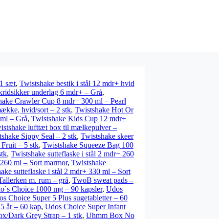
1 sæt
,
Twistshake bestik i stål 12 mdr+ hvid
kridsikker underlag 6 mdr+ – Grå
,
hake Crawler Cup 8 mdr+ 300 ml – Pearl
kke, hvid/sort – 2 stk
,
Twistshake Hot Or
ml – Grå
,
Twistshake Kids Cup 12 mdr+
istshake lufttæt box til mælkepulver –
tshake Sippy Seal – 2 stk
,
Twistshake skeer
ruit – 5 stk
,
Twistshake Squeeze Bag 100
stk
,
Twistshake sutteflaske i stål 2 mdr+ 260
+ 260 ml – Sort marmor
,
Twistshake
ake sutteflaske i stål 2 mdr+ 330 ml – Sort
Tallerken m. rum – grå
,
TwoB sweat pads –
o´s Choice 1000 mg – 90 kapsler
,
Udos
s Choice Super 5 Plus sugetabletter – 60
5 år – 60 kap
,
Udos Choice Super Infant
/Dark Grey Strap – 1 stk
,
Uhmm Box No