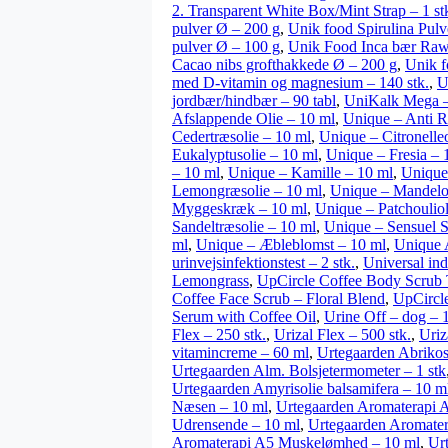
2. Transparent White Box/Mint Strap – 1 st
pulver Ø – 200 g
,
Unik food Spirulina Pulv
pulver Ø – 100 g
,
Unik Food Inca bær Raw
Cacao nibs grofthakkede Ø – 200 g
,
Unik f
med D-vitamin og magnesium – 140 stk.
,
U
jordbær/hindbær – 90 tabl
,
UniKalk Mega –
Afslappende Olie – 10 ml
,
Unique – Anti R
Cedertræsolie – 10 ml
,
Unique – Citronelle
Eukalyptusolie – 10 ml
,
Unique – Fresia – 
– 10 ml
,
Unique – Kamille – 10 ml
,
Unique
Lemongræsolie – 10 ml
,
Unique – Mandelol
Myggeskræk – 10 ml
,
Unique – Patchouliol
Sandeltræsolie – 10 ml
,
Unique – Sensuel S
ml
,
Unique – Æbleblomst – 10 ml
,
Unique 
urinvejsinfektionstest – 2 stk.
,
Universal ind
Lemongrass
,
UpCircle Coffee Body Scrub 
Coffee Face Scrub – Floral Blend
,
UpCircle
Serum with Coffee Oil
,
Urine Off – dog – 
Flex – 250 stk.
,
Urizal Flex – 500 stk.
,
Uriz
vitamincreme – 60 ml
,
Urtegaarden Abriko
Urtegaarden Alm. Bolsjetermometer – 1 stk
Urtegaarden Amyrisolie balsamifera – 10 m
Næsen – 10 ml
,
Urtegaarden Aromaterapi 
Udrensende – 10 ml
,
Urtegaarden Aromater
Aromaterapi A5 Muskelømhed – 10 ml
,
Ur