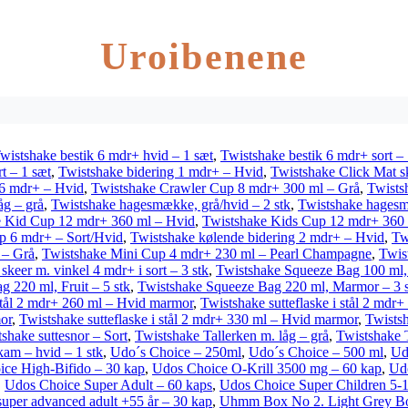
Uroibenene
wistshake bestik 6 mdr+ hvid – 1 sæt
,
Twistshake bestik 6 mdr+ sort – 
rt – 1 sæt
,
Twistshake bidering 1 mdr+ – Hvid
,
Twistshake Click Mat s
 6 mdr+ – Hvid
,
Twistshake Crawler Cup 8 mdr+ 300 ml – Grå
,
Twists
åg – grå
,
Twistshake hagesmække, grå/hvid – 2 stk
,
Twistshake hagesmæ
e Kid Cup 12 mdr+ 360 ml – Hvid
,
Twistshake Kids Cup 12 mdr+ 360 
p 6 mdr+ – Sort/Hvid
,
Twistshake kølende bidering 2 mdr+ – Hvid
,
Tw
 – Grå
,
Twistshake Mini Cup 4 mdr+ 230 ml – Pearl Champagne
,
Twis
skeer m. vinkel 4 mdr+ i sort – 3 stk
,
Twistshake Squeeze Bag 100 ml, F
 220 ml, Fruit – 5 stk
,
Twistshake Squeeze Bag 220 ml, Marmor – 3 
 stål 2 mdr+ 260 ml – Hvid marmor
,
Twistshake sutteflaske i stål 2 mdr
mor
,
Twistshake sutteflaske i stål 2 mdr+ 330 ml – Hvid marmor
,
Twistsh
shake suttesnor – Sort
,
Twistshake Tallerken m. låg – grå
,
Twistshake 
am – hvid – 1 stk
,
Udo´s Choice – 250ml
,
Udo´s Choice – 500 ml
,
Ud
ce High-Bifido – 30 kap
,
Udos Choice O-Krill 3500 mg – 60 kap
,
Udo
,
Udos Choice Super Adult – 60 kaps
,
Udos Choice Super Children 5-1
super advanced adult +55 år – 30 kap
,
Uhmm Box No 2. Light Grey Box