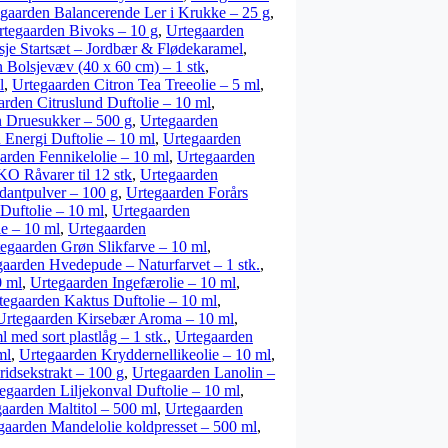
gaarden Balancerende Ler i Krukke – 25 g
,
rtegaarden Bivoks – 10 g
,
Urtegaarden
sje Startsæt – Jordbær & Flødekaramel
,
 Bolsjevæv (40 x 60 cm) – 1 stk
,
l
,
Urtegaarden Citron Tea Treeolie – 5 ml
,
arden Citruslund Duftolie – 10 ml
,
n Druesukker – 500 g
,
Urtegaarden
 Energi Duftolie – 10 ml
,
Urtegaarden
arden Fennikelolie – 10 ml
,
Urtegaarden
O Råvarer til 12 stk
,
Urtegaarden
dantpulver – 100 g
,
Urtegaarden Forårs
Duftolie – 10 ml
,
Urtegaarden
e – 10 ml
,
Urtegaarden
egaarden Grøn Slikfarve – 10 ml
,
gaarden Hvedepude – Naturfarvet – 1 stk.
,
0 ml
,
Urtegaarden Ingefærolie – 10 ml
,
tegaarden Kaktus Duftolie – 10 ml
,
Urtegaarden Kirsebær Aroma – 10 ml
,
 med sort plastlåg – 1 stk.
,
Urtegaarden
ml
,
Urtegaarden Kryddernellikeolie – 10 ml
,
idsekstrakt – 100 g
,
Urtegaarden Lanolin –
egaarden Liljekonval Duftolie – 10 ml
,
aarden Maltitol – 500 ml
,
Urtegaarden
gaarden Mandelolie koldpresset – 500 ml
,