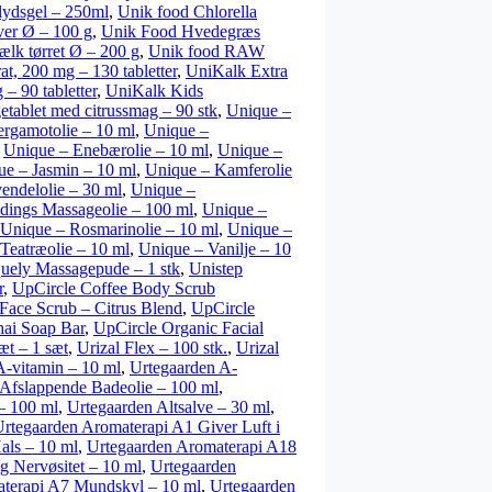
lydsgel – 250ml
,
Unik food Chlorella
er Ø – 100 g
,
Unik Food Hvedegræs
k tørret Ø – 200 g
,
Unik food RAW
at, 200 mg – 130 tabletter
,
UniKalk Extra
– 90 tabletter
,
UniKalk Kids
etablet med citrussmag – 90 stk
,
Unique –
rgamotolie – 10 ml
,
Unique –
,
Unique – Enebærolie – 10 ml
,
Unique –
ue – Jasmin – 10 ml
,
Unique – Kamferolie
endelolie – 30 ml
,
Unique –
ings Massageolie – 100 ml
,
Unique –
Unique – Rosmarinolie – 10 ml
,
Unique –
Teatræolie – 10 ml
,
Unique – Vanilje – 10
uely Massagepude – 1 stk
,
Unistep
r
,
UpCircle Coffee Body Scrub
Face Scrub – Citrus Blend
,
UpCircle
ai Soap Bar
,
UpCircle Organic Facial
æt – 1 sæt
,
Urizal Flex – 100 stk.
,
Urizal
A-vitamin – 10 ml
,
Urtegaarden A-
 Afslappende Badeolie – 100 ml
,
– 100 ml
,
Urtegaarden Altsalve – 30 ml
,
rtegaarden Aromaterapi A1 Giver Luft i
ls – 10 ml
,
Urtegaarden Aromaterapi A18
g Nervøsitet – 10 ml
,
Urtegaarden
terapi A7 Mundskyl – 10 ml
,
Urtegaarden