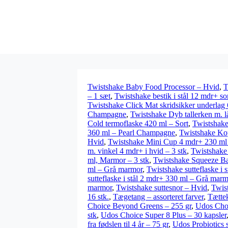
Twistshake Baby Food Processor – Hvid
,
T
– 1 sæt
,
Twistshake bestik i stål 12 mdr+ so
Twistshake Click Mat skridsikker underlag
Champagne
,
Twistshake Dyb tallerken m. l
Cold termoflaske 420 ml – Sort
,
Twistshak
360 ml – Pearl Champagne
,
Twistshake Ko
Hvid
,
Twistshake Mini Cup 4 mdr+ 230 ml
m. vinkel 4 mdr+ i hvid – 3 stk
,
Twistshake 
ml, Marmor – 3 stk
,
Twistshake Squeeze Bag
ml – Grå marmor
,
Twistshake sutteflaske i
sutteflaske i stål 2 mdr+ 330 ml – Grå mar
marmor
,
Twistshake suttesnor – Hvid
,
Twist
16 stk.
,
Tægetang – assorteret farver
,
Tættek
Choice Beyond Greens – 255 gr
,
Udos Choi
stk
,
Udos Choice Super 8 Plus – 30 kapsler
fra fødslen til 4 år – 75 gr
,
Udos Probiotics 