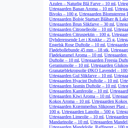
Azulen – Naturlig Blå Farve – 10 ml
,
Urteg
Urtegaarden Banan Aroma – 10 ml
,
Urtega
Bivoks – 100 g
,
Urtegaarden Blomstereng D
Urtegaarden Bolsje Startsæt Blåbær & Lakr
Urtegaarden Brun Slikfarve – 30 ml
,
Urteg
Urtegaarden Citronelleolie – 10 ml
,
Urtegaa
Urtegaarden Citruspektin – 100 g
,
Urtegaar
Dybderensende Ler i Krukke – 25 g
,
Urteg
Engelsk Rose Duftolie – 10 ml
,
Urtegaarden
Flødebollebunde 45 mm – 18 stk
,
Urtegaar
Flødekaramel Aroma – 10 ml
,
Urtegaarden 
Duftolie – 10 ml
,
Urtegaarden Freesia Dufto
Geraniumolie – 10 ml
,
Urtegaarden Glukos
Granatæblekropsolie ØKO Lavendel – 100
Urtegaarden Gul Slikfarve – 10 ml
,
Urtegaa
Urtegaarden Hyacint Duftolie – 10 ml
,
Urt
Urtegaarden Jasmin Duftolie – 10 ml
,
Urte
Urtegaarden Kamferolie – 10 ml
,
Urtegaard
Urtegaarden Kiwi Aroma – 10 ml
,
Urtegaar
Kokos Aroma – 10 ml
,
Urtegaarden Kokos 
Urtegaarden Kræmmerhus Slikposer Plast –
100 g
,
Urtegaarden Lanolin – 500 g
,
Urtega
Urtegaarden Limeolie – 10 ml
,
Urtegaarden
Mandarinolie – 10 ml
,
Urtegaarden Mandel 
Urtegaarden Mandelolie, Raffineret – 100 