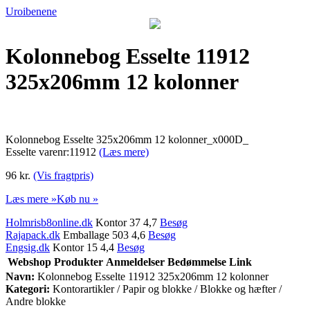
Uroibenene
Kolonnebog Esselte 11912
325x206mm 12 kolonner
Kolonnebog Esselte 325x206mm 12 kolonner_x000D_
Esselte varenr:11912
(Læs mere)
96 kr.
(Vis fragtpris)
Læs mere »
Køb nu »
Holmrisb8online.dk
Kontor 37 4,7
Besøg
Rajapack.dk
Emballage 503 4,6
Besøg
Engsig.dk
Kontor 15 4,4
Besøg
Webshop
Produkter
Anmeldelser
Bedømmelse
Link
Navn:
Kolonnebog Esselte 11912 325x206mm 12 kolonner
Kategori:
Kontorartikler / Papir og blokke / Blokke og hæfter /
Andre blokke