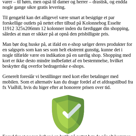
varer – til børn, men også til damer og herrer – drastisk, og endda
nogle gange sikre gratis levering.
Til gengæld kan det alligevel være smart at besigtige et par
forskellige outlets på nettet efter tilbud på Kolonnebog Esselte
11912 325x206mm 12 kolonner inden du færdiggør din shopping,
således at man er sikker på at opnå den prisbilligste pris.
Man bør dog huske på, at ifald en e-shop sælger deres produkter for
en salgspris som kan ses som helt ekstremt gunstig, kunne det i
nogle tilfælde være en indikation på en uærlig shop. Shopping med
kort er ikke desto mindre indbefattet af en bestemmelse, hvilket
beskytter dig overfor bedrageriske e-shops.
Generelt foreslår vi bestillinger med kort eller betalinger med
mobilen. Som et alternativ kan du drage fordel af et afdragstilbud fra
fx ViaBill, hvis du higer efter at honorere prisen over tid.