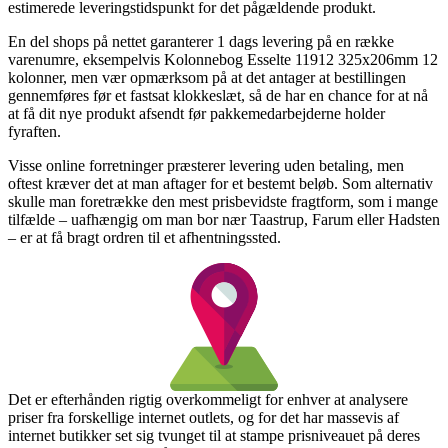
estimerede leveringstidspunkt for det pågældende produkt.
En del shops på nettet garanterer 1 dags levering på en række
varenumre, eksempelvis Kolonnebog Esselte 11912 325x206mm 12
kolonner, men vær opmærksom på at det antager at bestillingen
gennemføres før et fastsat klokkeslæt, så de har en chance for at nå
at få dit nye produkt afsendt før pakkemedarbejderne holder
fyraften.
Visse online forretninger præsterer levering uden betaling, men
oftest kræver det at man aftager for et bestemt beløb. Som alternativ
skulle man foretrække den mest prisbevidste fragtform, som i mange
tilfælde – uafhængig om man bor nær Taastrup, Farum eller Hadsten
– er at få bragt ordren til et afhentningssted.
Det er efterhånden rigtig overkommeligt for enhver at analysere
priser fra forskellige internet outlets, og for det har massevis af
internet butikker set sig tvunget til at stampe prisniveauet på deres