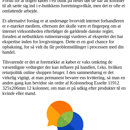
Forud for at nogen køber i en butik på nettet bør de når alt kommer
til alt sætte sig ind i e-butikkens forretningsvilkår, men det er ofte et
omfattende arbejde.
Et alternativt forslag er at undersøge hvorvidt internet forhandleren
er e-mærket medlem, eftersom det skulle være et fingerpeg om at
internet virksomheden efterfølger de gældende danske regler,
foruden at netbutikken rutinemæssigt vurderes af eksperter der har
ekspertise inden for lovgivningen. Dette er en god chance for
opbakning, for så vidt du får problemstillinger i processen med din
handel.
Tilsvarende er det at foretrække at køber er vaks omkring de
væsentligste vedtægter der kan influere på handlen, f.eks. hvilken
returpolitik online shoppen bruger. I den sammenhæng er det
virkelig vigtigt, at man permanent bevarer ens kvittering, så man en
anden gang kan bevidne sin ordre af Kolonnebog Esselte 11912
325x206mm 12 kolonner, om man er på udkig efter produkter til en
kvinde eller mand.