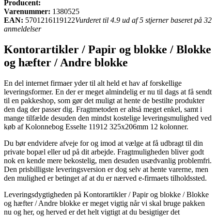
Producent:
Varenummer:
1380525
EAN:
5701216119122
Vurderet til 4.9 ud af 5 stjerner baseret på 32
anmeldelser
Kontorartikler / Papir og blokke / Blokke
og hæfter / Andre blokke
En del internet firmaer yder til alt held et hav af forskellige
leveringsformer. En der er meget almindelig er nu til dags at få sendt
til en pakkeshop, som gør det muligt at hente de bestilte produkter
den dag der passer dig. Fragtmetoden er altså meget enkel, samt i
mange tilfælde desuden den mindst kostelige leveringsmulighed ved
køb af Kolonnebog Esselte 11912 325x206mm 12 kolonner.
Du bør endvidere afveje for og imod at vælge at få udbragt til din
private bopæl eller ud på dit arbejde. Fragtmuligheden bliver godt
nok en kende mere bekostelig, men desuden usædvanlig problemfri.
Den prisbilligste leveringsversion er dog selv at hente varerne, men
den mulighed er betinget af at du er nærved e-firmaets tilholdssted.
Leveringsdygtigheden på Kontorartikler / Papir og blokke / Blokke
og hæfter / Andre blokke er meget vigtig når vi skal bruge pakken
nu og her, og herved er det helt vigtigt at du besigtiger det