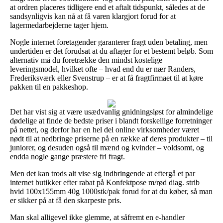
at ordren placeres tidligere end et aftalt tidspunkt, således at de
sandsynligvis kan nå at få varen klargjort forud for at
lagermedarbejderne tager hjem.
Nogle internet foretagender garanterer fragt uden betaling, men
undertiden er det forudsat at du aftager for et bestemt beløb. Som
alternativ må du foretrække den mindst kostelige
leveringsmodel, hvilket ofte – hvad end du er nær Randers,
Frederiksværk eller Svenstrup – er at få fragtfirmaet til at køre
pakken til en pakkeshop.
Det har vist sig at være usædvanlig gnidningsløst for almindelige
dødelige at finde de bedste priser i blandt forskellige forretninger
på nettet, og derfor har en hel del online virksomheder været
nødt til at nedbringe priserne på en række af deres produkter – til
juniorer, og desuden også til mænd og kvinder – voldsomt, og
endda nogle gange præstere fri fragt.
Men det kan trods alt vise sig indbringende at eftergå et par
internet butikker efter rabat på Konfektpose m/rød diag. strib
hvid 100x155mm 40g 1000stk/pak forud for at du køber, så man
er sikker på at få den skarpeste pris.
Man skal alligevel ikke glemme, at såfremt en e-handler