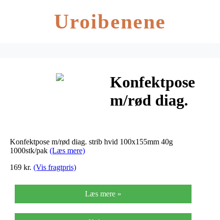
Uroibenene
Konfektpose
m/rød diag.
strib hvid
100x155mm
Konfektpose m/rød diag. strib hvid 100x155mm 40g
40g
1000stk/pak
(Læs mere)
169 kr.
(Vis fragtpris)
1000stk/pak
Læs mere »