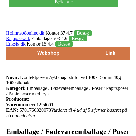
Køb nu »
Holmrisb8online.dk
Kontor 37 4,7
Besøg
Rajapack.dk
Emballage 503 4,6
Besøg
Engsig.dk
Kontor 15 4,4
Besøg
Webshop
Link
Navn:
Konfektpose m/rød diag. strib hvid 100x155mm 40g
1000stk/pak
Kategori:
Emballage / Fødevareemballage / Poser / Papirsposer
/ Papirsposer med tryk
Producent:
Varenummer:
1294661
EAN:
5701766320078
Vurderet til 4 ud af 5 stjerner baseret på
26 anmeldelser
Emballage / Fødevareemballage / Poser