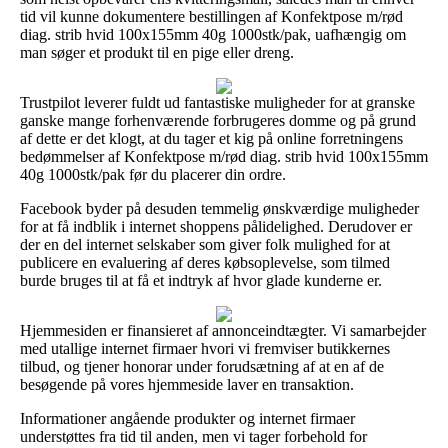
tid vil kunne dokumentere bestillingen af Konfektpose m/rød
diag. strib hvid 100x155mm 40g 1000stk/pak, uafhængig om
man søger et produkt til en pige eller dreng.
Trustpilot leverer fuldt ud fantastiske muligheder for at granske
ganske mange forhenværende forbrugeres domme og på grund
af dette er det klogt, at du tager et kig på online forretningens
bedømmelser af Konfektpose m/rød diag. strib hvid 100x155mm
40g 1000stk/pak før du placerer din ordre.
Facebook byder på desuden temmelig ønskværdige muligheder
for at få indblik i internet shoppens pålidelighed. Derudover er
der en del internet selskaber som giver folk mulighed for at
publicere en evaluering af deres købsoplevelse, som tilmed
burde bruges til at få et indtryk af hvor glade kunderne er.
Hjemmesiden er finansieret af annonceindtægter. Vi samarbejder
med utallige internet firmaer hvori vi fremviser butikkernes
tilbud, og tjener honorar under forudsætning af at en af de
besøgende på vores hjemmeside laver en transaktion.
Informationer angående produkter og internet firmaer
understøttes fra tid til anden, men vi tager forbehold for