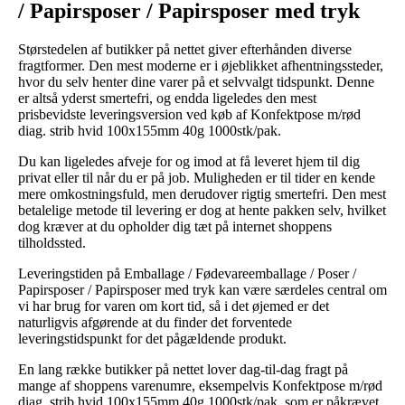
/ Papirsposer / Papirsposer med tryk
Størstedelen af butikker på nettet giver efterhånden diverse
fragtformer. Den mest moderne er i øjeblikket afhentningssteder,
hvor du selv henter dine varer på et selvvalgt tidspunkt. Denne
er altså yderst smertefri, og endda ligeledes den mest
prisbevidste leveringsversion ved køb af Konfektpose m/rød
diag. strib hvid 100x155mm 40g 1000stk/pak.
Du kan ligeledes afveje for og imod at få leveret hjem til dig
privat eller til når du er på job. Muligheden er til tider en kende
mere omkostningsfuld, men derudover rigtig smertefri. Den mest
betalelige metode til levering er dog at hente pakken selv, hvilket
dog kræver at du opholder dig tæt på internet shoppens
tilholdssted.
Leveringstiden på Emballage / Fødevareemballage / Poser /
Papirsposer / Papirsposer med tryk kan være særdeles central om
vi har brug for varen om kort tid, så i det øjemed er det
naturligvis afgørende at du finder det forventede
leveringstidspunkt for det pågældende produkt.
En lang række butikker på nettet lover dag-til-dag fragt på
mange af shoppens varenumre, eksempelvis Konfektpose m/rød
diag. strib hvid 100x155mm 40g 1000stk/pak, som er påkrævet