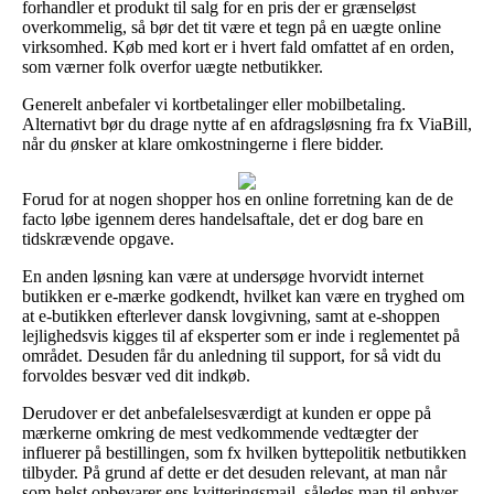
forhandler et produkt til salg for en pris der er grænseløst
overkommelig, så bør det tit være et tegn på en uægte online
virksomhed. Køb med kort er i hvert fald omfattet af en orden,
som værner folk overfor uægte netbutikker.
Generelt anbefaler vi kortbetalinger eller mobilbetaling.
Alternativt bør du drage nytte af en afdragsløsning fra fx ViaBill,
når du ønsker at klare omkostningerne i flere bidder.
Forud for at nogen shopper hos en online forretning kan de de
facto løbe igennem deres handelsaftale, det er dog bare en
tidskrævende opgave.
En anden løsning kan være at undersøge hvorvidt internet
butikken er e-mærke godkendt, hvilket kan være en tryghed om
at e-butikken efterlever dansk lovgivning, samt at e-shoppen
lejlighedsvis kigges til af eksperter som er inde i reglementet på
området. Desuden får du anledning til support, for så vidt du
forvoldes besvær ved dit indkøb.
Derudover er det anbefalelsesværdigt at kunden er oppe på
mærkerne omkring de mest vedkommende vedtægter der
influerer på bestillingen, som fx hvilken byttepolitik netbutikken
tilbyder. På grund af dette er det desuden relevant, at man når
som helst opbevarer ens kvitteringsmail, således man til enhver