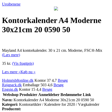
Uroibenene
Kontorkalender A4 Moderne
30x21cm 20 0590 50
Mayland A4 kontorkalender. 30 x 21 cm. Moderne, FSC®-Mix
(Læs mere)
35 kr.
(Vis fragtpris)
Læs mere »
Køb nu »
Holmrisb8online.dk
Kontor 37 4,7
Besøg
Rajapack.dk
Emballage 503 4,6
Besøg
Engsig.dk
Kontor 15 4,4
Besøg
Webshop
Produkter
Anmeldelser
Bedømmelse
Link
Navn:
Kontorkalender A4 Moderne 30x21cm 20 0590 50
Kategori:
Kontorartikler / Kalendere for 2020 / Vægkalender
Producent: