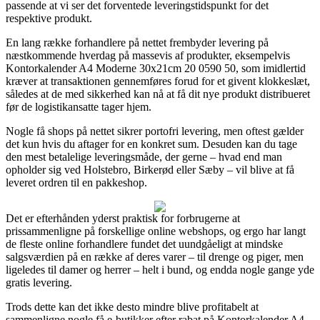
passende at vi ser det forventede leveringstidspunkt for det
respektive produkt.
En lang række forhandlere på nettet frembyder levering på
næstkommende hverdag på massevis af produkter, eksempelvis
Kontorkalender A4 Moderne 30x21cm 20 0590 50, som imidlertid
kræver at transaktionen gennemføres forud for et givent klokkeslæt,
således at de med sikkerhed kan nå at få dit nye produkt distribueret
før de logistikansatte tager hjem.
Nogle få shops på nettet sikrer portofri levering, men oftest gælder
det kun hvis du aftager for en konkret sum. Desuden kan du tage
den mest betalelige leveringsmåde, der gerne – hvad end man
opholder sig ved Holstebro, Birkerød eller Sæby – vil blive at få
leveret ordren til en pakkeshop.
Det er efterhånden yderst praktisk for forbrugerne at
prissammenligne på forskellige online webshops, og ergo har langt
de fleste online forhandlere fundet det uundgåeligt at mindske
salgsværdien på en række af deres varer – til drenge og piger, men
ligeledes til damer og herrer – helt i bund, og endda nogle gange yde
gratis levering.
Trods dette kan det ikke desto mindre blive profitabelt at
sammenligne nogle få e-butikker efter rabat på Kontorkalender A4