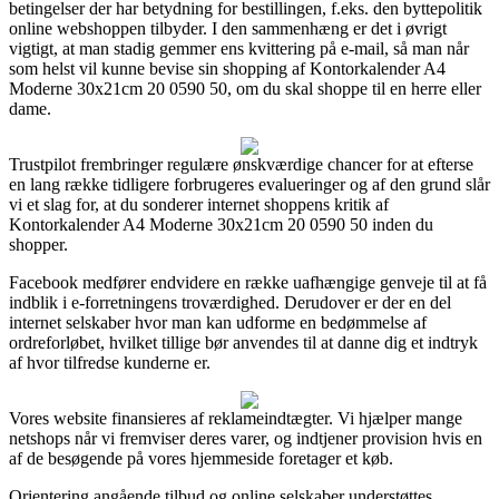
betingelser der har betydning for bestillingen, f.eks. den byttepolitik
online webshoppen tilbyder. I den sammenhæng er det i øvrigt
vigtigt, at man stadig gemmer ens kvittering på e-mail, så man når
som helst vil kunne bevise sin shopping af Kontorkalender A4
Moderne 30x21cm 20 0590 50, om du skal shoppe til en herre eller
dame.
Trustpilot frembringer regulære ønskværdige chancer for at efterse
en lang række tidligere forbrugeres evalueringer og af den grund slår
vi et slag for, at du sonderer internet shoppens kritik af
Kontorkalender A4 Moderne 30x21cm 20 0590 50 inden du
shopper.
Facebook medfører endvidere en række uafhængige genveje til at få
indblik i e-forretningens troværdighed. Derudover er der en del
internet selskaber hvor man kan udforme en bedømmelse af
ordreforløbet, hvilket tillige bør anvendes til at danne dig et indtryk
af hvor tilfredse kunderne er.
Vores website finansieres af reklameindtægter. Vi hjælper mange
netshops når vi fremviser deres varer, og indtjener provision hvis en
af de besøgende på vores hjemmeside foretager et køb.
Orientering angående tilbud og online selskaber understøttes