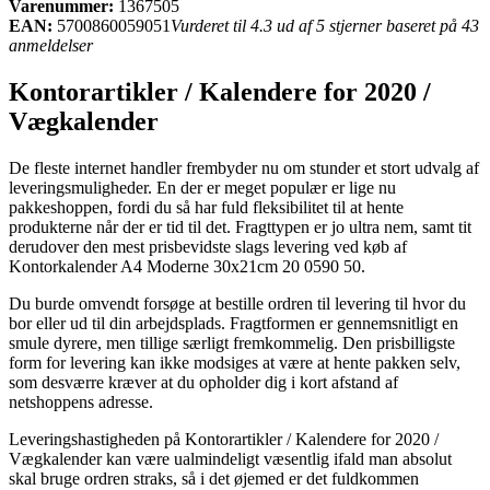
Varenummer:
1367505
EAN:
5700860059051
Vurderet til 4.3 ud af 5 stjerner baseret på 43
anmeldelser
Kontorartikler / Kalendere for 2020 /
Vægkalender
De fleste internet handler frembyder nu om stunder et stort udvalg af
leveringsmuligheder. En der er meget populær er lige nu
pakkeshoppen, fordi du så har fuld fleksibilitet til at hente
produkterne når der er tid til det. Fragttypen er jo ultra nem, samt tit
derudover den mest prisbevidste slags levering ved køb af
Kontorkalender A4 Moderne 30x21cm 20 0590 50.
Du burde omvendt forsøge at bestille ordren til levering til hvor du
bor eller ud til din arbejdsplads. Fragtformen er gennemsnitligt en
smule dyrere, men tillige særligt fremkommelig. Den prisbilligste
form for levering kan ikke modsiges at være at hente pakken selv,
som desværre kræver at du opholder dig i kort afstand af
netshoppens adresse.
Leveringshastigheden på Kontorartikler / Kalendere for 2020 /
Vægkalender kan være ualmindeligt væsentlig ifald man absolut
skal bruge ordren straks, så i det øjemed er det fuldkommen