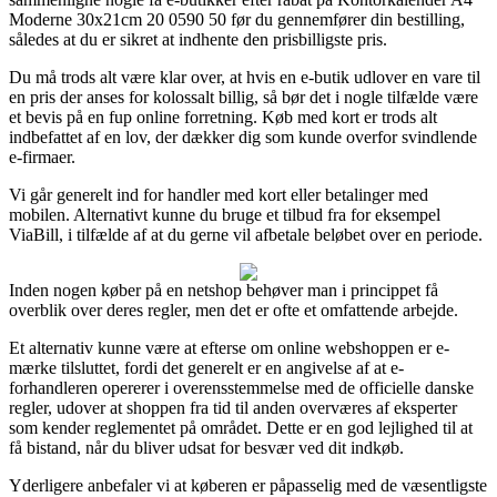
Moderne 30x21cm 20 0590 50 før du gennemfører din bestilling,
således at du er sikret at indhente den prisbilligste pris.
Du må trods alt være klar over, at hvis en e-butik udlover en vare til
en pris der anses for kolossalt billig, så bør det i nogle tilfælde være
et bevis på en fup online forretning. Køb med kort er trods alt
indbefattet af en lov, der dækker dig som kunde overfor svindlende
e-firmaer.
Vi går generelt ind for handler med kort eller betalinger med
mobilen. Alternativt kunne du bruge et tilbud fra for eksempel
ViaBill, i tilfælde af at du gerne vil afbetale beløbet over en periode.
Inden nogen køber på en netshop behøver man i princippet få
overblik over deres regler, men det er ofte et omfattende arbejde.
Et alternativ kunne være at efterse om online webshoppen er e-
mærke tilsluttet, fordi det generelt er en angivelse af at e-
forhandleren opererer i overensstemmelse med de officielle danske
regler, udover at shoppen fra tid til anden overværes af eksperter
som kender reglementet på området. Dette er en god lejlighed til at
få bistand, når du bliver udsat for besvær ved dit indkøb.
Yderligere anbefaler vi at køberen er påpasselig med de væsentligste