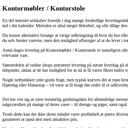
Kontormøbler / Kontorstole
En del internet selskaber foreslår i dag mange forskellige leveringsmid
ind i din kalender. Metoden er altså meget fleksibel, og ofte tillige
Du kunne alternativt forsøge at vælge udbringning til hvor du bor eller
du selv henter varerne, men den mulighed afhænger af at du lever i n
Antal dages levering på Kontormøbler / Kontorstole er naturligvis ult
relevante vare.
Størstedelen af online shops præsterer levering på næste hverdag på d
tidspunkt, sådan at de har mulighed for at nå at få varen fikset inden m
Nogle netbutikker yder gratis fragt, men typisk kræves det at man best
Hjørring eller Hinnerup – vil være at få bragt din ordre til et udleverin
Det har vist sig at være temmelig gnidningsløst for almindelige mennesk
salgsværdien på mange af deres varer – til drenge og piger, samt også t
Trods dette kan det ikke desto mindre være profitabelt at prøve dive
garanteret at opnå den mest attraktive pris.