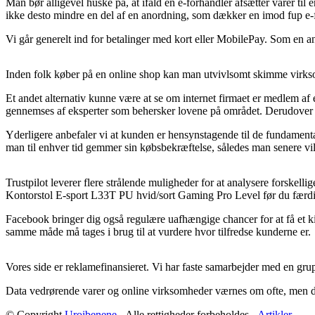
Man bør alligevel huske på, at ifald en e-forhandler afsætter varer til 
ikke desto mindre en del af en anordning, som dækker en imod fup e-
Vi går generelt ind for betalinger med kort eller MobilePay. Som en an
Inden folk køber på en online shop kan man utvivlsomt skimme virksom
Et andet alternativ kunne være at se om internet firmaet er medlem af
gennemses af eksperter som behersker lovene på området. Derudover giv
Yderligere anbefaler vi at kunden er hensynstagende til de fundamental
man til enhver tid gemmer sin købsbekræftelse, således man senere vil
Trustpilot leverer flere strålende muligheder for at analysere forskell
Kontorstol E-sport L33T PU hvid/sort Gaming Pro Level før du færdi
Facebook bringer dig også regulære uafhængige chancer for at få et 
samme måde må tages i brug til at vurdere hvor tilfredse kunderne er.
Vores side er reklamefinansieret. Vi har faste samarbejder med en grupp
Data vedrørende varer og online virksomheder værnes om ofte, men der 
© Copyright
Uroibenene
- Alle rettigheder forbeholdes -
Artikler