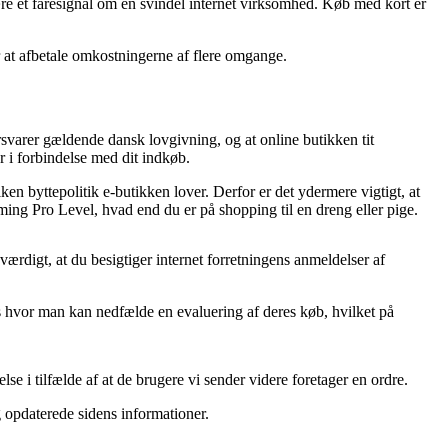
e være et faresignal om en svindel internet virksomhed. Køb med kort er
er at afbetale omkostningerne af flere omgange.
rsvarer gældende dansk lovgivning, og at online butikken tit
r i forbindelse med dit indkøb.
en byttepolitik e-butikken lover. Derfor er det ydermere vigtigt, at
ing Pro Level, hvad end du er på shopping til en dreng eller pige.
værdigt, at du besigtiger internet forretningens anmeldelser af
 hvor man kan nedfælde en evaluering af deres køb, hvilket på
se i tilfælde af at de brugere vi sender videre foretager en ordre.
g opdaterede sidens informationer.