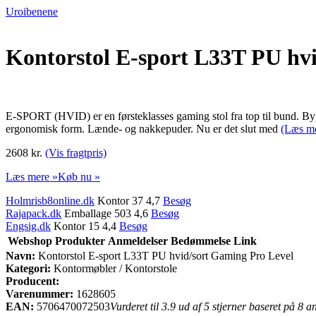
Uroibenene
Kontorstol E-sport L33T PU hv
E-SPORT (HVID) er en førsteklasses gaming stol fra top til bund. Byg
ergonomisk form. Lænde- og nakkepuder. Nu er det slut med
(Læs m
2608 kr.
(Vis fragtpris)
Læs mere »
Køb nu »
Holmrisb8online.dk
Kontor 37 4,7
Besøg
Rajapack.dk
Emballage 503 4,6
Besøg
Engsig.dk
Kontor 15 4,4
Besøg
Webshop
Produkter
Anmeldelser
Bedømmelse
Link
Navn:
Kontorstol E-sport L33T PU hvid/sort Gaming Pro Level
Kategori:
Kontormøbler / Kontorstole
Producent:
Varenummer:
1628605
EAN:
5706470072503
Vurderet til 3.9 ud af 5 stjerner baseret på 8 