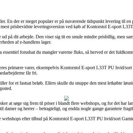
ler. En der er meget populær er på nuværende tidspunkt levering til en p
 den mest prisbevidste leveringsversion ved køb af Kontorstol E-sport L
 ud på dit arbejde. Den viser sig tit en smule mindre prisbillig, men sam
ærheden af e-handlens lager.
ra essentiel forudsat du mangler varerne fluks, så herved er det fuldko
eres primære varer, eksempelvis Kontorstol E-sport L33T PU hvid/sort Ga
edarbejderne får fri.
iller for et fastsat beløb. Ellers skulle du snuppe den mest letkøbte løs
gssted.
er at søge sig frem til priser i blandt flere webshops, og for det har la
il damer og herrer – betragteligt, og endda nogle gange garantere fragtf
rse webshops efter tilbud på Kontorstol E-sport L33T PU hvid/sort Gami