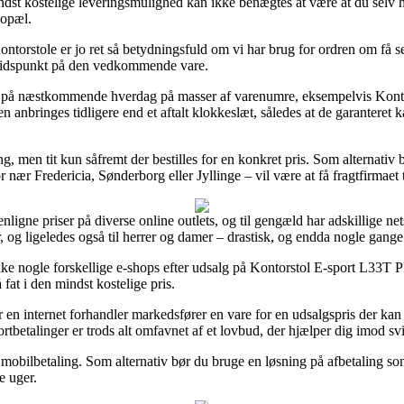
ndst kostelige leveringsmulighed kan ikke benægtes at være at du selv 
bopæl.
orstole er jo ret så betydningsfuld om vi har brug for ordren om få sek
gstidspunkt på den vedkommende vare.
g på næstkommende hverdag på masser af varenumre, eksempelvis Kont
n anbringes tidligere end et aftalt klokkeslæt, således at de garanteret 
ring, men tit kun såfremt der bestilles for en konkret pris. Som alternati
 nær Fredericia, Sønderborg eller Jyllinge – vil være at få fragtfirmaet ti
nligne priser på diverse online outlets, og til gengæld har adskillige net
r, og ligeledes også til herrer og damer – drastisk, og endda nogle gang
ekke nogle forskellige e-shops efter udsalg på Kontorstol E-sport L33T
 fat i den mindst kostelige pris.
en internet forhandler markedsfører en vare for en udsalgspris der kan 
tbetalinger er trods alt omfavnet af et lovbud, der hjælper dig imod svi
 mobilbetaling. Som alternativ bør du bruge en løsning på afbetaling so
e uger.