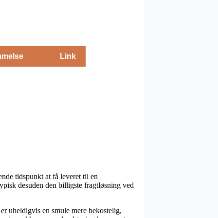
melse
Link
e tidspunkt at få leveret til en
typisk desuden den billigste fragtløsning ved
e er uheldigvis en smule mere bekostelig,