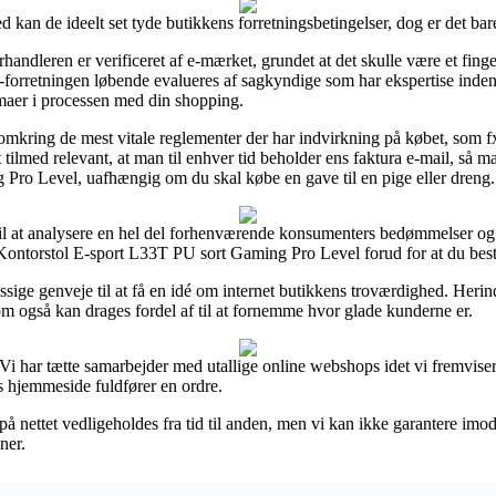
 kan de ideelt set tyde butikkens forretningsbetingelser, dog er det bar
rhandleren er verificeret af e-mærket, grundet at det skulle være et 
 e-forretningen løbende evalueres af sagkyndige som har ekspertise inde
mmaer i processen med din shopping.
 omkring de mest vitale reglementer der har indvirkning på købet, som fx
 tilmed relevant, at man til enhver tid beholder ens faktura e-mail, så m
Pro Level, uafhængig om du skal købe en gave til en pige eller dreng.
er til at analysere en hel del forhenværende konsumenters bedømmelser og
Kontorstol E-sport L33T PU sort Gaming Pro Level forud for at du besti
mæssige genveje til at få en idé om internet butikkens troværdighed. Her
 som også kan drages fordel af til at fornemme hvor glade kunderne er.
 Vi har tætte samarbejder med utallige online webshops idet vi fremviser
s hjemmeside fuldfører en ordre.
 nettet vedligeholdes fra tid til anden, men vi kan ikke garantere imod
ner.