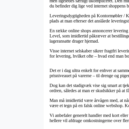
men ligeledes særligt ukompliceret. Den mi
du befinder dig lige ved internet shoppens 
Leveringsdygtigheden på Kontormøbler / Kont
plads at man efterser det anslåede leverin
En række online shops annoncerer leverin
Level, som imidlertid påkræver at bestillinge
lageransatte drager hjemad.
Visse internet selskaber sikrer fragtfri leve
for levering, hvilket ofte – hvad end man bor
Det er i dag ultra enkelt for enhver at samme
prisniveauet på varerne – til drenge og pige
Dog kan det stadigvæk vise sig smart at tj
ordren, således at man er skudsikker på at få
Man må imidlertid være årvågen med, at når 
være et tegn på en falsk online webshop. Kor
Vi anbefaler generelt handler med kort eller
hellere vil afdrage omkostningerne over fler