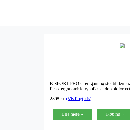
E-SPORT PRO er en gaming stol til den kræ
f.eks. ergonomisk trykaflastende koldform
2868 kr.
(Vis fragtpris)
Læs mere »
Køb nu »