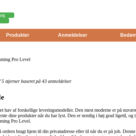
søg
Produkter
Anmeldelser
Bedøm
aming Pro Level
af 5 stjerner baseret på 43 anmeldelser
le
et hav af forskellige leveringsmodeller. Den mest moderne er på nuværend
te dine produkter når du har lyst. Den er nemlig i høj grad ligetil, og 
aming Pro Level.
 ordren bragt hjem til din privatadresse eller til når du er på job. Denn