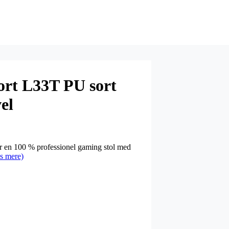
ort L33T PU sort
el
r en 100 % professionel gaming stol med
s mere)