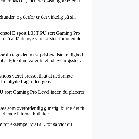
henter pakken, men den løsning kræver at
under, og derfor er det virkelig på sin
orstol E-sport L33T PU sort Gaming Pro
kan nå at få de nye varer afsted forinden de
v bør du tage den mest prisbevidste mulighed
l at køre dine varer til et udleveringssted.
shops været presset til at at nedbringe
e frembyde fragt uden gebyr.
 PU sort Gaming Pro Level inden du placerer
ses som overordentlig gunstig, burde det tit
ndlende internet butikker.
m for eksempel ViaBill, for så vidt du