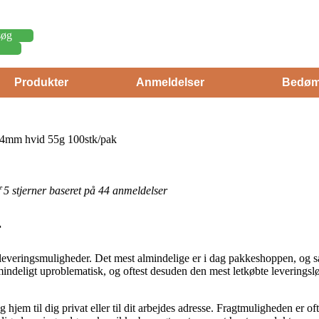
søg
Produkter
Anmeldelser
Bedøm
24mm hvid 55g 100stk/pak
af 5 stjerner baseret på 44 anmeldelser
r
rse leveringsmuligheder. Det mest almindelige er i dag pakkeshoppen, og s
almindeligt uproblematisk, og oftest desuden den mest letkøbte levering
em til dig privat eller til dit arbejdes adresse. Fragtmuligheden er oft