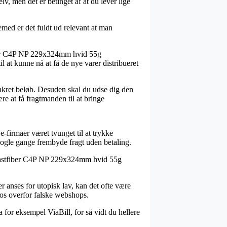
v, men det er betinget af at du lever lige
emed er det fuldt ud relevant at man
fiber C4P NP 229x324mm hvid 55g
il at kunne nå at få de nye varer distribueret
nkret beløb. Desuden skal du udse dig den
e at få fragtmanden til at bringe
 e-firmaer været tvunget til at trykke
 nogle gange frembyde fragt uden betaling.
 plastfiber C4P NP 229x324mm hvid 55g
r anses for utopisk lav, kan det ofte være
r os overfor falske webshops.
a for eksempel ViaBill, for så vidt du hellere