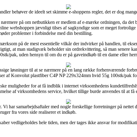
 handler behøver de ideelt set skimme e-shoppens regler, det er dog mang
e nærmere på om netbutikken er medlem af e-mærke ordningen, da det
 at online webshoppen jævnligt tilses af sagkyndige som er meget fortrol
møder problemer i forbindelse med din bestilling.
mærksom på de mest essentielle vilkår der indvirker på handlen, til eks
es vigtigt, at man stadigvæk beholder sin ordrekvittering, så man senere
k/pak, uden hensyn til om du er på gaveindkøb til en dame eller herr
ssige løsninger til at se nærmere på en lang række forhenværende forbrug
elser af Konvolut plastfiber C4P NP 229x324mm hvid 55g 100stk/pak fo
e muligheder for at få indblik i internet virksomhedens kundetilfred
lse af virksomhedens service, hvilket tillige burde anvendes til at få e
r. Vi har samarbejdsaftaler med nogle forskellige forretninger på nette
ruger fra vores side realiserer et indkøb.
aber vedligeholdes hele tiden, men der tages ikke ansvar for modifikatio