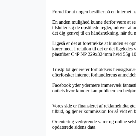
Forud for at nogen bestiller på en internet
En anden mulighed kunne derfor være at s
tilslutter sig de opstillede regler, udover
det dig genvej til en håndsrækning, når du 
Ligeså er det at foretrække at kunden er op
kører med. I relation til det er det ligeled
plastfiber C4P NP 229x324mm hvid 55g 100st
Trustpilot genererer forholdsvis hensigtsmæ
efterforsker internet forhandlerens anmeld
Facebook yder ydermere immervæk fantastisk
outlets hvor kunder kan publicere en bedømme
Vores side er finansieret af reklameindtægte
tilbud, og tjener kommission for så vidt en b
Orientering vedrørende varer og online selsk
opdaterede sidens data.