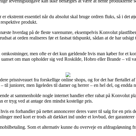
lige leveringsudgave kan ikke benægtes at være at hente produkterne sel
r ekstremt essentiel når du absolut skal bruge ordren fluks, så i det øj
 respektive produkt.
 på næste hverdag på de fleste varenumre, eksempelvis Konvolut plast
dsat at orden realiseres før et fastsat tidspunkt, sådan at de har udsigt t
en omkostninger, men ofte er det kun gældende hvis man køber for et ko
 – uanset om man opholder sig ved Roskilde, Hobro eller Brande – vil vær
ere prisniveauet fra forskellige online shops, og for det har flertallet af
– til juniorer, men ligeledes til damer og herrer – en hel del, og endda
nnende at sammenholde nogle internet handler efter rabat på Konvolut
 er tryg ved at antage den mindst kostelige pris.
is en forhandler på nettet annoncerer deres varer til salg for en pris de
alinger med kort er trods alt dækket ind under et lovbud, der garantere
r mobilbetaling. Som et alternativ kunne du overveje en afdragsløsning fr