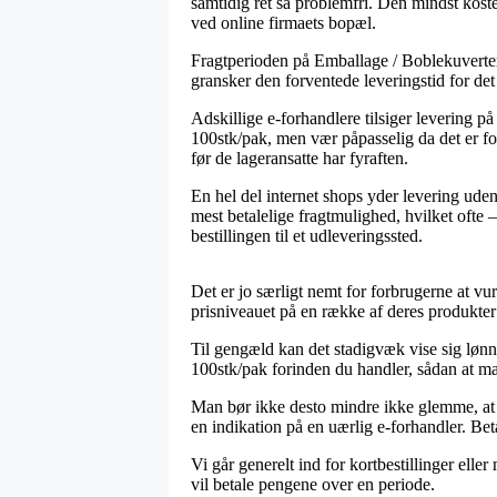
samtidig ret så problemfri. Den mindst koste
ved online firmaets bopæl.
Fragtperioden på Emballage / Boblekuverter e
gransker den forventede leveringstid for det
Adskillige e-forhandlere tilsiger levering
100stk/pak, men vær påpasselig da det er foru
før de lageransatte har fyraften.
En hel del internet shops yder levering ud
mest betalelige fragtmulighed, hvilket ofte
bestillingen til et udleveringssted.
Det er jo særligt nemt for forbrugerne at vurd
prisniveauet på en række af deres produkter 
Til gengæld kan det stadigvæk vise sig lø
100stk/pak forinden du handler, sådan at man
Man bør ikke desto mindre ikke glemme, at hv
en indikation på en uærlig e-forhandler. Bet
Vi går generelt ind for kortbestillinger elle
vil betale pengene over en periode.