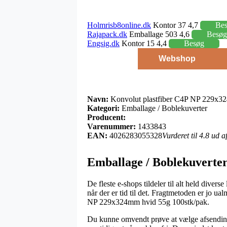
Holmrisb8online.dk
Kontor 37 4,7
Be
Rajapack.dk
Emballage 503 4,6
Besøg
Engsig.dk
Kontor 15 4,4
Besøg
Webshop
Navn:
Konvolut plastfiber C4P NP 229x3
Kategori:
Emballage / Boblekuverter
Producent:
Varenummer:
1433843
EAN:
4026283055328
Vurderet til 4.8 ud 
Emballage / Boblekuverte
De fleste e-shops tildeler til alt held dive
når der er tid til det. Fragtmetoden er jo u
NP 229x324mm hvid 55g 100stk/pak.
Du kunne omvendt prøve at vælge afsending hj