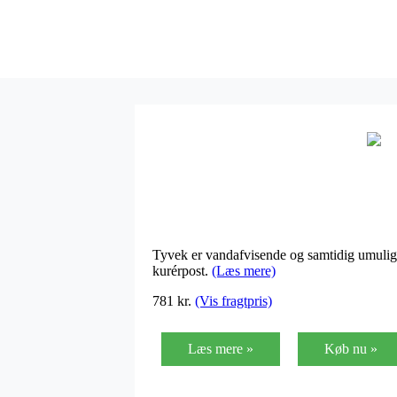
Tyvek er vandafvisende og samtidig umulig at
kurérpost.
(Læs mere)
781 kr.
(Vis fragtpris)
Læs mere »
Køb nu »