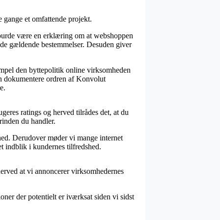
e gange et omfattende projekt.
 burde være en erklæring om at webshoppen
ige de gældende bestemmelser. Desuden giver
empel den byttepolitik online virksomheden
 kan dokumentere ordren af Konvolut
e.
eres ratings og herved tilrådes det, at du
rinden du handler.
shed. Derudover møder vi mange internet
t indblik i kundernes tilfredshed.
t derved at vi annoncerer virksomhedernes
ner der potentielt er iværksat siden vi sidst