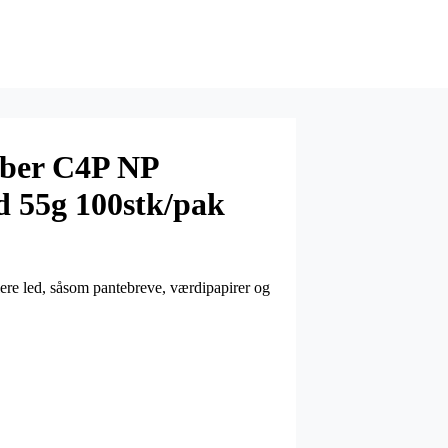
iber C4P NP
 55g 100stk/pak
flere led, såsom pantebreve, værdipapirer og