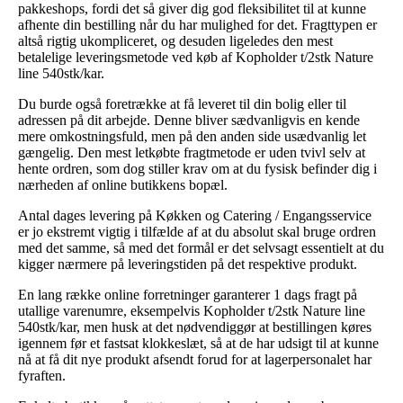
pakkeshops, fordi det så giver dig god fleksibilitet til at kunne
afhente din bestilling når du har mulighed for det. Fragttypen er
altså rigtig ukompliceret, og desuden ligeledes den mest
betalelige leveringsmetode ved køb af Kopholder t/2stk Nature
line 540stk/kar.
Du burde også foretrække at få leveret til din bolig eller til
adressen på dit arbejde. Denne bliver sædvanligvis en kende
mere omkostningsfuld, men på den anden side usædvanlig let
gængelig. Den mest letkøbte fragtmetode er uden tvivl selv at
hente ordren, som dog stiller krav om at du fysisk befinder dig i
nærheden af online butikkens bopæl.
Antal dages levering på Køkken og Catering / Engangsservice
er jo ekstremt vigtig i tilfælde af at du absolut skal bruge ordren
med det samme, så med det formål er det selvsagt essentielt at du
kigger nærmere på leveringstiden på det respektive produkt.
En lang række online forretninger garanterer 1 dags fragt på
utallige varenumre, eksempelvis Kopholder t/2stk Nature line
540stk/kar, men husk at det nødvendiggør at bestillingen køres
igennem før et fastsat klokkeslæt, så at de har udsigt til at kunne
nå at få dit nye produkt afsendt forud for at lagerpersonalet har
fyraften.