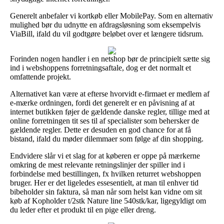
Generelt anbefaler vi kortkøb eller MobilePay. Som en alternativ
mulighed bør du udnytte en afdragsløsning som eksempelvis
ViaBill, ifald du vil godtgøre beløbet over et længere tidsrum.
Forinden nogen handler i en netshop bør de principielt sætte sig
ind i webshoppens forretningsaftale, dog er det normalt et
omfattende projekt.
Alternativet kan være at efterse hvorvidt e-firmaet er medlem af
e-mærke ordningen, fordi det generelt er en påvisning af at
internet butikken føjer de gældende danske regler, tillige med at
online forretningen tit ses til af specialister som behersker de
gældende regler. Dette er desuden en god chance for at få
bistand, ifald du møder dilemmaer som følge af din shopping.
Endvidere slår vi et slag for at køberen er oppe på mærkerne
omkring de mest relevante retningslinjer der spiller ind i
forbindelse med bestillingen, fx hvilken returret webshoppen
bruger. Her er det ligeledes essesentielt, at man til enhver tid
bibeholder sin faktura, så man når som helst kan vidne om sit
køb af Kopholder t/2stk Nature line 540stk/kar, ligegyldigt om
du leder efter et produkt til en pige eller dreng.