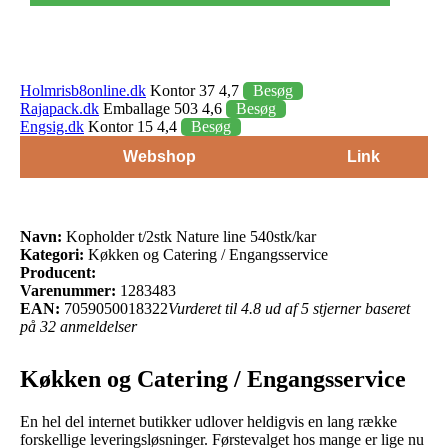
Holmrisb8online.dk
Kontor 37 4,7
Besøg
Rajapack.dk
Emballage 503 4,6
Besøg
Engsig.dk
Kontor 15 4,4
Besøg
Webshop
Link
Navn:
Kopholder t/2stk Nature line 540stk/kar
Kategori:
Køkken og Catering / Engangsservice
Producent:
Varenummer:
1283483
EAN:
7059050018322
Vurderet til 4.8 ud af 5 stjerner baseret
på 32 anmeldelser
Køkken og Catering / Engangsservice
En hel del internet butikker udlover heldigvis en lang række
forskellige leveringsløsninger. Førstevalget hos mange er lige nu