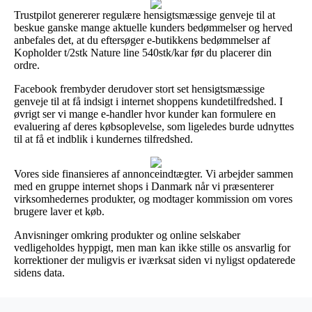
Trustpilot genererer regulære hensigtsmæssige genveje til at
beskue ganske mange aktuelle kunders bedømmelser og herved
anbefales det, at du eftersøger e-butikkens bedømmelser af
Kopholder t/2stk Nature line 540stk/kar før du placerer din
ordre.
Facebook frembyder derudover stort set hensigtsmæssige
genveje til at få indsigt i internet shoppens kundetilfredshed. I
øvrigt ser vi mange e-handler hvor kunder kan formulere en
evaluering af deres købsoplevelse, som ligeledes burde udnyttes
til at få et indblik i kundernes tilfredshed.
Vores side finansieres af annonceindtægter. Vi arbejder sammen
med en gruppe internet shops i Danmark når vi præsenterer
virksomhedernes produkter, og modtager kommission om vores
brugere laver et køb.
Anvisninger omkring produkter og online selskaber
vedligeholdes hyppigt, men man kan ikke stille os ansvarlig for
korrektioner der muligvis er iværksat siden vi nyligst opdaterede
sidens data.