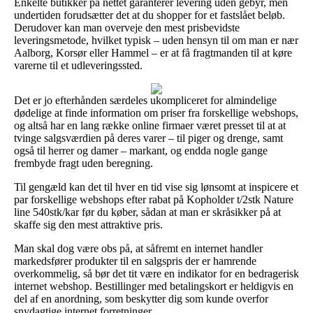
Enkelte butikker på nettet garanterer levering uden gebyr, men
undertiden forudsætter det at du shopper for et fastslået beløb.
Derudover kan man overveje den mest prisbevidste
leveringsmetode, hvilket typisk – uden hensyn til om man er nær
Aalborg, Korsør eller Hammel – er at få fragtmanden til at køre
varerne til et udleveringssted.
Det er jo efterhånden særdeles ukompliceret for almindelige
dødelige at finde information om priser fra forskellige webshops,
og altså har en lang række online firmaer været presset til at at
tvinge salgsværdien på deres varer – til piger og drenge, samt
også til herrer og damer – markant, og endda nogle gange
frembyde fragt uden beregning.
Til gengæld kan det til hver en tid vise sig lønsomt at inspicere et
par forskellige webshops efter rabat på Kopholder t/2stk Nature
line 540stk/kar før du køber, sådan at man er skråsikker på at
skaffe sig den mest attraktive pris.
Man skal dog være obs på, at såfremt en internet handler
markedsfører produkter til en salgspris der er hamrende
overkommelig, så bør det tit være en indikator for en bedragerisk
internet webshop. Bestillinger med betalingskort er heldigvis en
del af en anordning, som beskytter dig som kunde overfor
snydagtige internet forretninger.