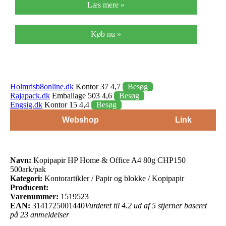
Læs mere »
Køb nu »
Holmrisb8online.dk
Kontor 37 4,7
Besøg
Rajapack.dk
Emballage 503 4,6
Besøg
Engsig.dk
Kontor 15 4,4
Besøg
Webshop
Link
Navn:
Kopipapir HP Home & Office A4 80g CHP150
500ark/pak
Kategori:
Kontorartikler / Papir og blokke / Kopipapir
Producent:
Varenummer:
1519523
EAN:
3141725001440
Vurderet til 4.2 ud af 5 stjerner baseret
på 23 anmeldelser