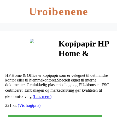
Uroibenene
Kopipapir HP
Home &
Office A4 80g
CHP150
HP Home & Office er kopipapir som er velegnet til det mindre
500ark/pak
kontor eller til hjemmekontoret.Specielt egnet til interne
dokumenter. Genlukkelig plastemballage og EU-blomsten.FSC
certificeret. Emballagen og markedsføring gør kvaliteten til
økonomisk valg
(Læs mere)
221 kr.
(Vis fragtpris)