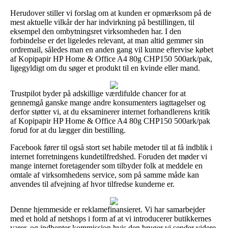
Herudover stiller vi forslag om at kunden er opmærksom på de
mest aktuelle vilkår der har indvirkning på bestillingen, til
eksempel den ombytningsret virksomheden har. I den
forbindelse er det ligeledes relevant, at man altid gemmer sin
ordremail, således man en anden gang vil kunne eftervise købet
af Kopipapir HP Home & Office A4 80g CHP150 500ark/pak,
ligegyldigt om du søger et produkt til en kvinde eller mand.
Trustpilot byder på adskillige værdifulde chancer for at
gennemgå ganske mange andre konsumenters iagttagelser og
derfor støtter vi, at du eksaminerer internet forhandlerens kritik
af Kopipapir HP Home & Office A4 80g CHP150 500ark/pak
forud for at du lægger din bestilling.
Facebook fører til også stort set habile metoder til at få indblik i
internet forretningens kundetilfredshed. Foruden det møder vi
mange internet foretagender som tilbyder folk at meddele en
omtale af virksomhedens service, som på samme måde kan
anvendes til afvejning af hvor tilfredse kunderne er.
Denne hjemmeside er reklamefinansieret. Vi har samarbejder
med et hold af netshops i form af at vi introducerer butikkernes
varer, og indhenter kommission hvis den bruger vi sender videre