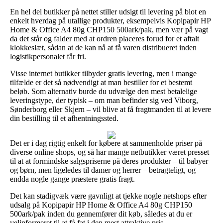
En hel del butikker på nettet stiller udsigt til levering på blot en
enkelt hverdag på utallige produkter, eksempelvis Kopipapir HP
Home & Office A4 80g CHP150 500ark/pak, men vær på vagt
da det står og falder med at ordren placeres forud for et aftalt
klokkeslæt, sådan at de kan nå at få varen distribueret inden
logistikpersonalet får fri.
Visse internet butikker tilbyder gratis levering, men i mange
tilfælde er det så nødvendigt at man bestiller for et bestemt
beløb. Som alternativ burde du udvælge den mest betalelige
leveringstype, der typisk – om man befinder sig ved Viborg,
Sønderborg eller Skjern – vil blive at få fragtmanden til at levere
din bestilling til et afhentningssted.
Det er i dag rigtig enkelt for købere at sammenholde priser på
diverse online shops, og så har mange netbutikker været presset
til at at formindske salgspriserne på deres produkter – til babyer
og børn, men ligeledes til damer og herrer – betragteligt, og
endda nogle gange præstere gratis fragt.
Det kan stadigvæk være gavnligt at tjekke nogle netshops efter
udsalg på Kopipapir HP Home & Office A4 80g CHP150
500ark/pak inden du gennemfører dit køb, således at du er
velinformeret til at få fat i den mest attraktive pris.