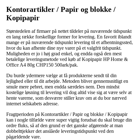
Kontorartikler / Papir og blokke /
Kopipapir
Størstedelen af firmaer på nettet tildeler på nuværende tidspunkt
en lang række forskellige former for levering. En favorit iblandt
mange er på nuværende tidspunkt levering til et afhentningssted,
hvor du kan afhente dine nye varer på et valgfrit tidspunkt.
Muligheden er jo i høj grad enkel, og endda også den mest
betalelige leveringsmetode ved køb af Kopipapir HP Home &
Office A4 80g CHP150 500ark/pak.
Du burde ydermere vælge at få produkterne sendt til din
lejlighed eller til dit arbejde. Metoden bliver gennemsnitligt en
smule mere pebret, men endda særdeles nem. Den mindst
kostelige løsning til levering vil dog altid vise sig at være selv at
hente varerne, som desværre stiller krav om at du bor nærved
internet selskabets adresse.
Fragtperioden på Kontorartikler / Papir og blokke / Kopipapir
kan i nogle tilfælde være super vigtig forudsat du skal bruge din
ordre fluks, så af den grund er det ganske afgørende at man
dobbelttjekker det anslåede leveringstidspunkt ved den
pågældende vare.