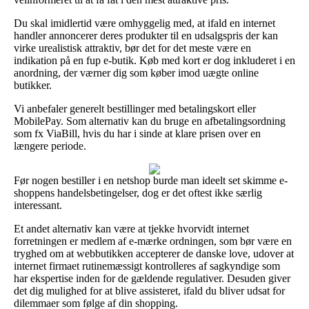
Du skal imidlertid være omhyggelig med, at ifald en internet
handler annoncerer deres produkter til en udsalgspris der kan
virke urealistisk attraktiv, bør det for det meste være en
indikation på en fup e-butik. Køb med kort er dog inkluderet i en
anordning, der værner dig som køber imod uægte online
butikker.
Vi anbefaler generelt bestillinger med betalingskort eller
MobilePay. Som alternativ kan du bruge en afbetalingsordning
som fx ViaBill, hvis du har i sinde at klare prisen over en
længere periode.
Før nogen bestiller i en netshop burde man ideelt set skimme e-
shoppens handelsbetingelser, dog er det oftest ikke særlig
interessant.
Et andet alternativ kan være at tjekke hvorvidt internet
forretningen er medlem af e-mærke ordningen, som bør være en
tryghed om at webbutikken accepterer de danske love, udover at
internet firmaet rutinemæssigt kontrolleres af sagkyndige som
har ekspertise inden for de gældende regulativer. Desuden giver
det dig mulighed for at blive assisteret, ifald du bliver udsat for
dilemmaer som følge af din shopping.