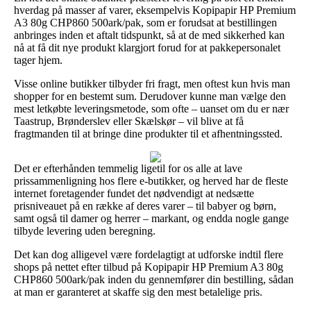
hverdag på masser af varer, eksempelvis Kopipapir HP Premium
A3 80g CHP860 500ark/pak, som er forudsat at bestillingen
anbringes inden et aftalt tidspunkt, så at de med sikkerhed kan
nå at få dit nye produkt klargjort forud for at pakkepersonalet
tager hjem.
Visse online butikker tilbyder fri fragt, men oftest kun hvis man
shopper for en bestemt sum. Derudover kunne man vælge den
mest letkøbte leveringsmetode, som ofte – uanset om du er nær
Taastrup, Brønderslev eller Skælskør – vil blive at få
fragtmanden til at bringe dine produkter til et afhentningssted.
Det er efterhånden temmelig ligetil for os alle at lave
prissammenligning hos flere e-butikker, og herved har de fleste
internet foretagender fundet det nødvendigt at nedsætte
prisniveauet på en række af deres varer – til babyer og børn,
samt også til damer og herrer – markant, og endda nogle gange
tilbyde levering uden beregning.
Det kan dog alligevel være fordelagtigt at udforske indtil flere
shops på nettet efter tilbud på Kopipapir HP Premium A3 80g
CHP860 500ark/pak inden du gennemfører din bestilling, sådan
at man er garanteret at skaffe sig den mest betalelige pris.