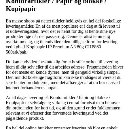
Kontorartikler / Papir og blokke /
Kopipapir
En masse shops på nettet tildeler heldigvis en hel del forskellige
leveringsmåder. En af de mest populære er i dag at få leveret til
et udleveringssted, hvor det er nemt for dig at hente dine nye
produkter lige når det passer dig. Denne er altså temmelig
overkommelig, og tit endvidere den billigste form for levering
ved køb af Kopipapir HP Premium A3 80g CHP860
500ark/pak.
Du kan endvidere beslutte dig for at bestille ordren til levering
hjem til dig selv eller til dit arbejdes adresse. Fragtmetoden bliver
for det meste en kende dyrere, men til gengæld virkelig simpel.
Den mindst kostelige fragtform kan ikke modsiges at være at du
selv henter produkterne, men det afhænger af at du bor nærved
internet forhandlerens bopæl.
Antal dages levering på Kontorartikler / Papir og blokke /
Kopipapir er selvfølgelig virkelig central forudsat man behøver
din ordre inden for kort tid, og af den grund er det fuldkommen
relevant at vi efterser den forventede leveringstid ved det
pågældende produkt.
En hel del online butikker præsterer levering på blot en enkelt