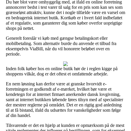
Du bør blot være omhyggelig med, at ifald en online forretning
annoncerer bedst i test varer til salg for en pris som kan ses som
grænseløst attraktiv, kunne det i nogle tilfælde være en varsel om
en bedragerisk internet butik. Kortkøb er i hvert fald indbefattet
af et regulativ, som garanterer dig som køber overfor uoprigtige
shops på nettet.
Generelt foreslår vi køb med gængse betalingskort eller
mobilbetaling. Som alternativ burde du anvende et tilbud fra
eksempelvis ViaBill, når du vil honorere beløbet over en
periode.
Inden folk køber hos en online butik bør de i reglen kigge på
shoppens vilkår, dog er det oftest et omfattende arbejde.
En nem løsning kan derfor være at granske hvorvidt e-
forretningen er godkendt af e-mærket, hvilket bør være et
kendetegn for at internet firmaet anerkender dansk lovgivning,
samt at internet butikken løbende føres tilsyn med af specialister
der mestrer reglerne på området. Det er en rigtig god anledning
til at få bistand, ifald du udsættes for vanskeligheder som følge
af din handel.
Tilsvarende er det en hjælp at kunden er opmærksom på de mest
vitale reglementer der influerer på bestillingen, som for eksempel