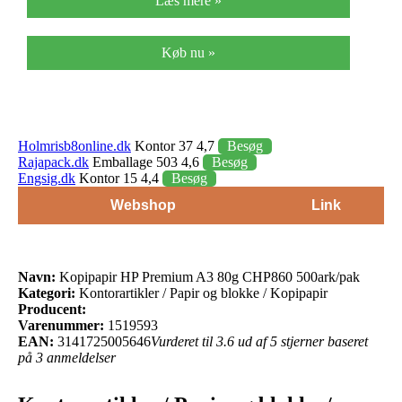
Læs mere »
Køb nu »
Holmrisb8online.dk
Kontor 37 4,7
Besøg
Rajapack.dk
Emballage 503 4,6
Besøg
Engsig.dk
Kontor 15 4,4
Besøg
Webshop
Link
Navn:
Kopipapir HP Premium A3 80g CHP860 500ark/pak
Kategori:
Kontorartikler / Papir og blokke / Kopipapir
Producent:
Varenummer:
1519593
EAN:
3141725005646
Vurderet til 3.6 ud af 5 stjerner baseret
på 3 anmeldelser