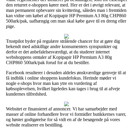
den returret e-shoppen kører med. Her er det i øvrigt relevant, at
man permanent opbevarer sin kvittering, således man i fremtiden
kan vidne om købet af Kopipapir HP Premium A3 80g CHP860
500ark/pak, uafhængig om man skal købe gave til en dreng eller
pige.
Trustpilot byder på regulære strålende chancer for at gøre dig
bekendt med adskillige andre konsumenters synspunkter og
derfor er det anbefalelsesværdigt, at du studerer internet
webshoppens omtaler af Kopipapir HP Premium A3 80g
CHP860 500ark/pak forud for at du bestiller.
Facebook resulterer i desuden aldeles ønskværdige genveje til at
få indblik i online shoppens kundefokus. Herinde møder vi
nogle e-shops hvor man kan ytre en vurdering af
købsoplevelsen, hvilket ligeledes kan tages i brug til at afveje
kundernes tilfredshed.
Websitet er finansieret af annoncer. Vi har samarbejder med
masser af online forhandlere hvor vi formidler butikkernes varer,
og høster godtgørelse for så vidt en af de besøgende på vores
website realiserer en bestilling.