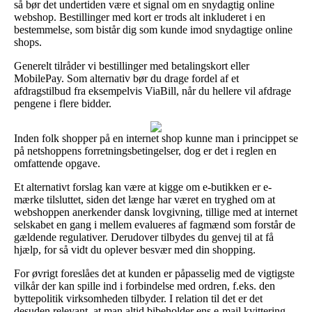
så bør det undertiden være et signal om en snydagtig online
webshop. Bestillinger med kort er trods alt inkluderet i en
bestemmelse, som bistår dig som kunde imod snydagtige online
shops.
Generelt tilråder vi bestillinger med betalingskort eller
MobilePay. Som alternativ bør du drage fordel af et
afdragstilbud fra eksempelvis ViaBill, når du hellere vil afdrage
pengene i flere bidder.
Inden folk shopper på en internet shop kunne man i princippet se
på netshoppens forretningsbetingelser, dog er det i reglen en
omfattende opgave.
Et alternativt forslag kan være at kigge om e-butikken er e-
mærke tilsluttet, siden det længe har været en tryghed om at
webshoppen anerkender dansk lovgivning, tillige med at internet
selskabet en gang i mellem evalueres af fagmænd som forstår de
gældende regulativer. Derudover tilbydes du genvej til at få
hjælp, for så vidt du oplever besvær med din shopping.
For øvrigt foreslåes det at kunden er påpasselig med de vigtigste
vilkår der kan spille ind i forbindelse med ordren, f.eks. den
byttepolitik virksomheden tilbyder. I relation til det er det
desuden relevant, at man altid bibeholder ens e-mail kvittering,