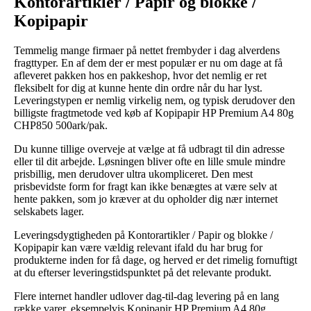
Kontorartikler / Papir og blokke /
Kopipapir
Temmelig mange firmaer på nettet frembyder i dag alverdens
fragttyper. En af dem der er mest populær er nu om dage at få
afleveret pakken hos en pakkeshop, hvor det nemlig er ret
fleksibelt for dig at kunne hente din ordre når du har lyst.
Leveringstypen er nemlig virkelig nem, og typisk derudover den
billigste fragtmetode ved køb af Kopipapir HP Premium A4 80g
CHP850 500ark/pak.
Du kunne tillige overveje at vælge at få udbragt til din adresse
eller til dit arbejde. Løsningen bliver ofte en lille smule mindre
prisbillig, men derudover ultra ukompliceret. Den mest
prisbevidste form for fragt kan ikke benægtes at være selv at
hente pakken, som jo kræver at du opholder dig nær internet
selskabets lager.
Leveringsdygtigheden på Kontorartikler / Papir og blokke /
Kopipapir kan være vældig relevant ifald du har brug for
produkterne inden for få dage, og herved er det rimelig fornuftigt
at du efterser leveringstidspunktet på det relevante produkt.
Flere internet handler udlover dag-til-dag levering på en lang
række varer, eksempelvis Kopipapir HP Premium A4 80g