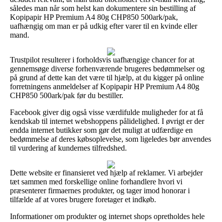
således man når som helst kan dokumentere sin bestilling af
Kopipapir HP Premium A4 80g CHP850 500ark/pak,
uafhængig om man er på udkig efter varer til en kvinde eller
mand.
Trustpilot resulterer i forholdsvis uafhængige chancer for at
gennemsøge diverse forhenværende brugeres bedømmelser og
på grund af dette kan det være til hjælp, at du kigger på online
forretningens anmeldelser af Kopipapir HP Premium A4 80g
CHP850 500ark/pak før du bestiller.
Facebook giver dig også visse værdifulde muligheder for at få
kendskab til internet webshoppens pålidelighed. I øvrigt er der
endda internet butikker som gør det muligt at udfærdige en
bedømmelse af deres købsoplevelse, som ligeledes bør anvendes
til vurdering af kundernes tilfredshed.
Dette website er finansieret ved hjælp af reklamer. Vi arbejder
tæt sammen med forskellige online forhandlere hvori vi
præsenterer firmaernes produkter, og tager imod honorar i
tilfælde af at vores brugere foretager et indkøb.
Informationer om produkter og internet shops opretholdes hele