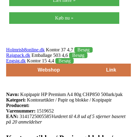
Læs mere »
Køb nu »
Holmrisb8online.dk
Kontor 37 4,7
Besøg
Rajapack.dk
Emballage 503 4,6
Besøg
Engsig.dk
Kontor 15 4,4
Besøg
Webshop
Link
Navn:
Kopipapir HP Premium A4 80g CHP850 500ark/pak
Kategori:
Kontorartikler / Papir og blokke / Kopipapir
Producent:
Varenummer:
1519652
EAN:
3141725005585
Vurderet til 4.8 ud af 5 stjerner baseret
på 20 anmeldelser