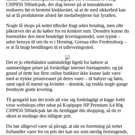
CHP850 500ark/pak, der dog beroer på at transaktionen
realiseres før et bestemt klokkeslæt, så at de med sikkerhed kan
nå at få produkterne afsted før medarbejderne har fyraften.
Nogle få shops på nettet tilbyder fragt uden betaling, men ofte
påkræves det at du køber for en konkret sum. Desuden kunne du
foretrække den mest betalelige leveringsmodel, som typisk –
uden hensyn til om du er i Herning, Grenaa eller Fredensborg –
er at få bragt bestillingen til et udleveringssted.
Det er jo efterhånden ualmindeligt ligetil for købere at
sammenligne priser på forskellige internet foretagender, og på
grund af dette har flere online butikker ikke kunne lade være
med at trykke prisniveauet på deres varer – til babyer og børn,
samt også til mænd og kvinder – drastisk, og endda nogle gange
frembyde gratis levering.
Til gengæld kan det trods alt vise sig fordelagtigt at kigge forbi
visse webshops efter rabat på Kopipapir HP Premium A4 80g
CHP850 500ark/pak før du færdiggør din shopping, så du er
sikret at modtage den billigste pris.
Du bør alligevel være så påvagt, at når en forretning på nettet
forhandler varer for en pris der kan ses som utrolig fremragende,