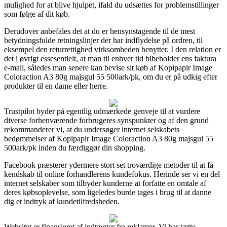
mulighed for at blive hjulpet, ifald du udsættes for problemstillinger
som følge af dit køb.
Derudover anbefales det at du er hensynstagende til de mest
betydningsfulde retningslinjer der har indflydelse på ordren, til
eksempel den returrettighed virksomheden benytter. I den relation er
det i øvrigt essesentielt, at man til enhver tid bibeholder ens faktura
e-mail, således man senere kan bevise sit køb af Kopipapir Image
Coloraction A3 80g majsgul 55 500ark/pk, om du er på udkig efter
produkter til en dame eller herre.
Trustpilot byder på egentlig udmærkede genveje til at vurdere
diverse forhenværende forbrugeres synspunkter og af den grund
rekommanderer vi, at du undersøger internet selskabets
bedømmelser af Kopipapir Image Coloraction A3 80g majsgul 55
500ark/pk inden du færdiggør din shopping.
Facebook præsterer ydermere stort set troværdige metoder til at få
kendskab til online forhandlerens kundefokus. Herinde ser vi en del
internet selskaber som tilbyder kunderne at forfatte en omtale af
deres købsoplevelse, som ligeledes burde tages i brug til at danne
dig et indtryk af kundetilfredsheden.
Websitet er finansieret af indtægter fra reklamer. Vi har tætte