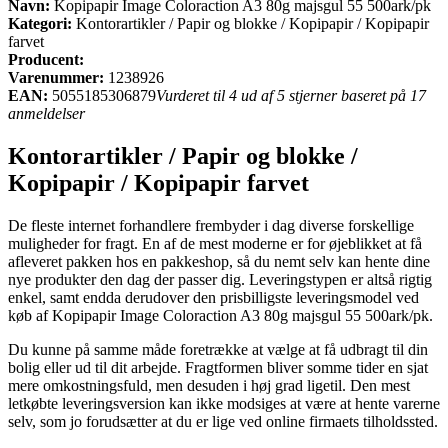
Navn:
Kopipapir Image Coloraction A3 80g majsgul 55 500ark/pk
Kategori:
Kontorartikler / Papir og blokke / Kopipapir / Kopipapir
farvet
Producent:
Varenummer:
1238926
EAN:
5055185306879
Vurderet til 4 ud af 5 stjerner baseret på 17
anmeldelser
Kontorartikler / Papir og blokke /
Kopipapir / Kopipapir farvet
De fleste internet forhandlere frembyder i dag diverse forskellige
muligheder for fragt. En af de mest moderne er for øjeblikket at få
afleveret pakken hos en pakkeshop, så du nemt selv kan hente dine
nye produkter den dag der passer dig. Leveringstypen er altså rigtig
enkel, samt endda derudover den prisbilligste leveringsmodel ved
køb af Kopipapir Image Coloraction A3 80g majsgul 55 500ark/pk.
Du kunne på samme måde foretrække at vælge at få udbragt til din
bolig eller ud til dit arbejde. Fragtformen bliver somme tider en sjat
mere omkostningsfuld, men desuden i høj grad ligetil. Den mest
letkøbte leveringsversion kan ikke modsiges at være at hente varerne
selv, som jo forudsætter at du er lige ved online firmaets tilholdssted.