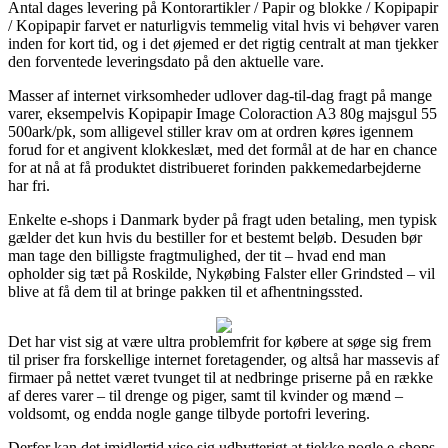
Antal dages levering på Kontorartikler / Papir og blokke / Kopipapir
/ Kopipapir farvet er naturligvis temmelig vital hvis vi behøver varen
inden for kort tid, og i det øjemed er det rigtig centralt at man tjekker
den forventede leveringsdato på den aktuelle vare.
Masser af internet virksomheder udlover dag-til-dag fragt på mange
varer, eksempelvis Kopipapir Image Coloraction A3 80g majsgul 55
500ark/pk, som alligevel stiller krav om at ordren køres igennem
forud for et angivent klokkeslæt, med det formål at de har en chance
for at nå at få produktet distribueret forinden pakkemedarbejderne
har fri.
Enkelte e-shops i Danmark byder på fragt uden betaling, men typisk
gælder det kun hvis du bestiller for et bestemt beløb. Desuden bør
man tage den billigste fragtmulighed, der tit – hvad end man
opholder sig tæt på Roskilde, Nykøbing Falster eller Grindsted – vil
blive at få dem til at bringe pakken til et afhentningssted.
Det har vist sig at være ultra problemfrit for købere at søge sig frem
til priser fra forskellige internet foretagender, og altså har massevis af
firmaer på nettet været tvunget til at nedbringe priserne på en række
af deres varer – til drenge og piger, samt til kvinder og mænd –
voldsomt, og endda nogle gange tilbyde portofri levering.
Derfor kan det imidlertid vise sig udbytterigt at tjekke nogle e-shops