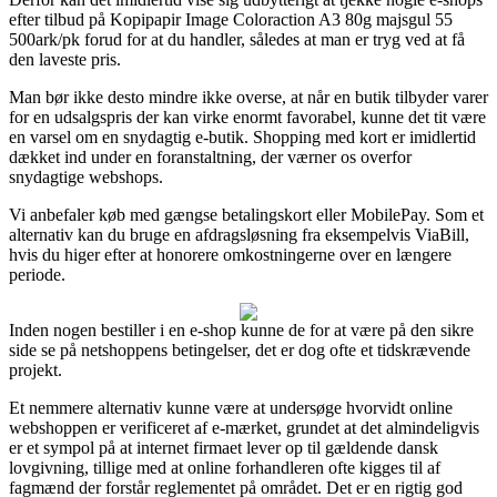
efter tilbud på Kopipapir Image Coloraction A3 80g majsgul 55
500ark/pk forud for at du handler, således at man er tryg ved at få
den laveste pris.
Man bør ikke desto mindre ikke overse, at når en butik tilbyder varer
for en udsalgspris der kan virke enormt favorabel, kunne det tit være
en varsel om en snydagtig e-butik. Shopping med kort er imidlertid
dækket ind under en foranstaltning, der værner os overfor
snydagtige webshops.
Vi anbefaler køb med gængse betalingskort eller MobilePay. Som et
alternativ kan du bruge en afdragsløsning fra eksempelvis ViaBill,
hvis du higer efter at honorere omkostningerne over en længere
periode.
Inden nogen bestiller i en e-shop kunne de for at være på den sikre
side se på netshoppens betingelser, det er dog ofte et tidskrævende
projekt.
Et nemmere alternativ kunne være at undersøge hvorvidt online
webshoppen er verificeret af e-mærket, grundet at det almindeligvis
er et sympol på at internet firmaet lever op til gældende dansk
lovgivning, tillige med at online forhandleren ofte kigges til af
fagmænd der forstår reglementet på området. Det er en rigtig god