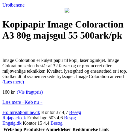
Uroibenene
Kopipapir Image Coloraction
A3 80g majsgul 55 500ark/pk
Image Coloration er kulørt papir til kopi, laser oginkjet. Image
Coloration serien består af 32 farver og er produceret efter
miljøvenlige teknikker. Kvalitet, lysægthed og ensartethed er i top.
Godkendt til svanemærkede tryksager. Image Coloration anvend
(Læs mere)
160 kr.
(Vis fragtpris)
Læs mere »
Køb nu »
Holmrisb8online.dk
Kontor 37 4,7
Besøg
Rajapack.dk
Emballage 503 4,6
Besøg
Engsig.dk
Kontor 15 4,4
Besøg
Webshop
Produkter
Anmeldelser
Bedømmelse
Link