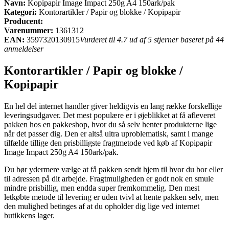
Navn:
Kopipapir Image Impact 250g A4 150ark/pak
Kategori:
Kontorartikler / Papir og blokke / Kopipapir
Producent:
Varenummer:
1361312
EAN:
3597320130915
Vurderet til 4.7 ud af 5 stjerner baseret på 44
anmeldelser
Kontorartikler / Papir og blokke /
Kopipapir
En hel del internet handler giver heldigvis en lang række forskellige
leveringsudgaver. Det mest populære er i øjeblikket at få afleveret
pakken hos en pakkeshop, hvor du så selv henter produkterne lige
når det passer dig. Den er altså ultra uproblematisk, samt i mange
tilfælde tillige den prisbilligste fragtmetode ved køb af Kopipapir
Image Impact 250g A4 150ark/pak.
Du bør ydermere vælge at få pakken sendt hjem til hvor du bor eller
til adressen på dit arbejde. Fragtmuligheden er godt nok en smule
mindre prisbillig, men endda super fremkommelig. Den mest
letkøbte metode til levering er uden tvivl at hente pakken selv, men
den mulighed betinges af at du opholder dig lige ved internet
butikkens lager.