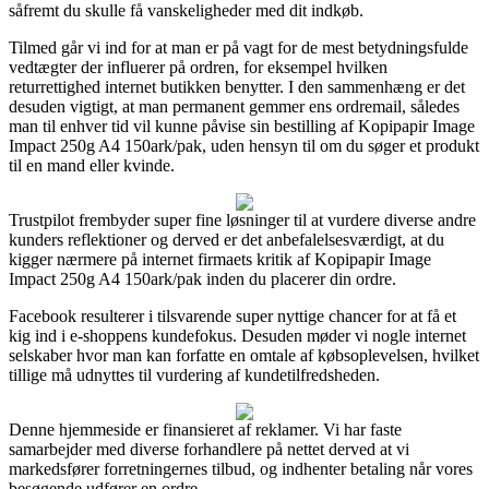
såfremt du skulle få vanskeligheder med dit indkøb.
Tilmed går vi ind for at man er på vagt for de mest betydningsfulde
vedtægter der influerer på ordren, for eksempel hvilken
returrettighed internet butikken benytter. I den sammenhæng er det
desuden vigtigt, at man permanent gemmer ens ordremail, således
man til enhver tid vil kunne påvise sin bestilling af Kopipapir Image
Impact 250g A4 150ark/pak, uden hensyn til om du søger et produkt
til en mand eller kvinde.
Trustpilot frembyder super fine løsninger til at vurdere diverse andre
kunders reflektioner og derved er det anbefalelsesværdigt, at du
kigger nærmere på internet firmaets kritik af Kopipapir Image
Impact 250g A4 150ark/pak inden du placerer din ordre.
Facebook resulterer i tilsvarende super nyttige chancer for at få et
kig ind i e-shoppens kundefokus. Desuden møder vi nogle internet
selskaber hvor man kan forfatte en omtale af købsoplevelsen, hvilket
tillige må udnyttes til vurdering af kundetilfredsheden.
Denne hjemmeside er finansieret af reklamer. Vi har faste
samarbejder med diverse forhandlere på nettet derved at vi
markedsfører forretningernes tilbud, og indhenter betaling når vores
besøgende udfører en ordre.