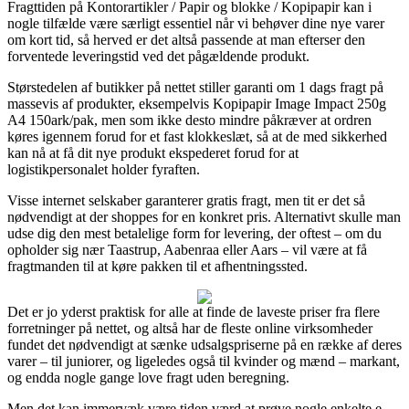
Fragttiden på Kontorartikler / Papir og blokke / Kopipapir kan i
nogle tilfælde være særligt essentiel når vi behøver dine nye varer
om kort tid, så herved er det altså passende at man efterser den
forventede leveringstid ved det pågældende produkt.
Størstedelen af butikker på nettet stiller garanti om 1 dags fragt på
massevis af produkter, eksempelvis Kopipapir Image Impact 250g
A4 150ark/pak, men som ikke desto mindre påkræver at ordren
køres igennem forud for et fast klokkeslæt, så at de med sikkerhed
kan nå at få dit nye produkt ekspederet forud for at
logistikpersonalet holder fyraften.
Visse internet selskaber garanterer gratis fragt, men tit er det så
nødvendigt at der shoppes for en konkret pris. Alternativt skulle man
udse dig den mest betalelige form for levering, der oftest – om du
opholder sig nær Taastrup, Aabenraa eller Aars – vil være at få
fragtmanden til at køre pakken til et afhentningssted.
Det er jo yderst praktisk for alle at finde de laveste priser fra flere
forretninger på nettet, og altså har de fleste online virksomheder
fundet det nødvendigt at sænke udsalgspriserne på en række af deres
varer – til juniorer, og ligeledes også til kvinder og mænd – markant,
og endda nogle gange love fragt uden beregning.
Men det kan immervæk være tiden værd at prøve nogle enkelte e-