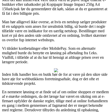
butikker efter rabatkoder på Kopipapir Image Impact 250g A4
150ark/pak før du gennemfører dit køb, sådan at du er garanteret at
få fat i den billigste pris.
Man bør alligevel ikke overse, at hvis en netshop sælger produkter
til en salgspris som anses for urealistisk billig, så burde det i nogle
tilfælde være en indikator for en uærlig netshop. Bestillinger med
kort er på den anden side omfavnet af en ordning, hvilket skærmer
os overfor fup internet webshops.
Vi tilråder kortbetalinger eller MobilePay. Som en alternativ
mulighed burde du benytte en løsning på afbetaling fra f.eks.
ViaBill, i tilfælde af at du har til hensigt at afdrage prisen over en
længere periode.
Inden folk handler hos en butik bør de for at være på den sikre side
have øje for webbutikkens forretningsaftale, dog er det ofte et
tidskrævende projekt.
En nemmere løsning er at finde ud af om online shoppen er medlem
af e-mærke ordningen, da det længe har været en sikring om at e-
firmaet opfylder de danske regler, tillige med at online forhandleren
en gang i mellem gennemses af fagmænd der er meget bekendte
med reglerne. Derudover tilbydes du anledning til opbakning,