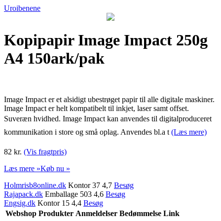
Uroibenene
Kopipapir Image Impact 250g
A4 150ark/pak
Image Impact er et alsidigt ubestrøget papir til alle digitale maskiner.
Image Impact er helt kompatibelt til inkjet, laser samt offset.
Suveræn hvidhed. Image Impact kan anvendes til digitalproduceret
kommunikation i store og små oplag. Anvendes bl.a t
(Læs mere)
82 kr.
(Vis fragtpris)
Læs mere »
Køb nu »
Holmrisb8online.dk
Kontor 37 4,7
Besøg
Rajapack.dk
Emballage 503 4,6
Besøg
Engsig.dk
Kontor 15 4,4
Besøg
Webshop
Produkter
Anmeldelser
Bedømmelse
Link