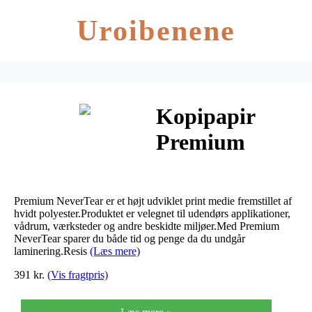
Uroibenene
Kopipapir
Premium
NeverTear A4
vandfast
Premium NeverTear er et højt udviklet print medie fremstillet af
95mic 100ark/
hvidt polyester.Produktet er velegnet til udendørs applikationer,
vådrum, værksteder og andre beskidte miljøer.Med Premium
NeverTear sparer du både tid og penge da du undgår
æsk
laminering.Resis
(Læs mere)
391 kr.
(Vis fragtpris)