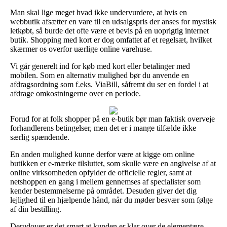
Man skal lige meget hvad ikke undervurdere, at hvis en
webbutik afsætter en vare til en udsalgspris der anses for mystisk
letkøbt, så burde det ofte være et bevis på en uoprigtig internet
butik. Shopping med kort er dog omfattet af et regelsæt, hvilket
skærmer os overfor uærlige online varehuse.
Vi går generelt ind for køb med kort eller betalinger med
mobilen. Som en alternativ mulighed bør du anvende en
afdragsordning som f.eks. ViaBill, såfremt du ser en fordel i at
afdrage omkostningerne over en periode.
Forud for at folk shopper på en e-butik bør man faktisk overveje
forhandlerens betingelser, men det er i mange tilfælde ikke
særlig spændende.
En anden mulighed kunne derfor være at kigge om online
butikken er e-mærke tilsluttet, som skulle være en angivelse af at
online virksomheden opfylder de officielle regler, samt at
netshoppen en gang i mellem gennemses af specialister som
kender bestemmelserne på området. Desuden giver det dig
lejlighed til en hjælpende hånd, når du møder besvær som følge
af din bestilling.
Derudover er det smart at kunden er klar over de elementære