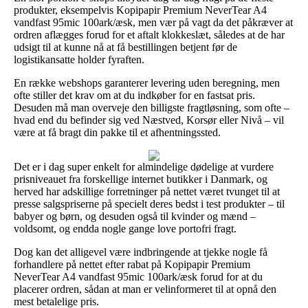
produkter, eksempelvis Kopipapir Premium NeverTear A4
vandfast 95mic 100ark/æsk, men vær på vagt da det påkræver at
ordren aflægges forud for et aftalt klokkeslæt, således at de har
udsigt til at kunne nå at få bestillingen betjent før de
logistikansatte holder fyraften.
En række webshops garanterer levering uden beregning, men
ofte stiller det krav om at du indkøber for en fastsat pris.
Desuden må man overveje den billigste fragtløsning, som ofte –
hvad end du befinder sig ved Næstved, Korsør eller Nivå – vil
være at få bragt din pakke til et afhentningssted.
Det er i dag super enkelt for almindelige dødelige at vurdere
prisniveauet fra forskellige internet butikker i Danmark, og
herved har adskillige forretninger på nettet været tvunget til at
presse salgspriserne på specielt deres bedst i test produkter – til
babyer og børn, og desuden også til kvinder og mænd –
voldsomt, og endda nogle gange love portofri fragt.
Dog kan det alligevel være indbringende at tjekke nogle få
forhandlere på nettet efter rabat på Kopipapir Premium
NeverTear A4 vandfast 95mic 100ark/æsk forud for at du
placerer ordren, sådan at man er velinformeret til at opnå den
mest betalelige pris.