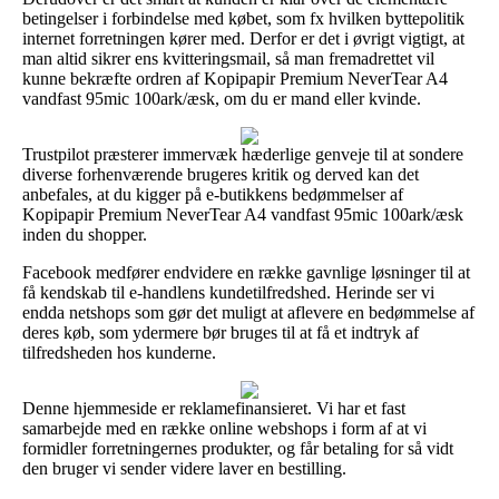
betingelser i forbindelse med købet, som fx hvilken byttepolitik
internet forretningen kører med. Derfor er det i øvrigt vigtigt, at
man altid sikrer ens kvitteringsmail, så man fremadrettet vil
kunne bekræfte ordren af Kopipapir Premium NeverTear A4
vandfast 95mic 100ark/æsk, om du er mand eller kvinde.
Trustpilot præsterer immervæk hæderlige genveje til at sondere
diverse forhenværende brugeres kritik og derved kan det
anbefales, at du kigger på e-butikkens bedømmelser af
Kopipapir Premium NeverTear A4 vandfast 95mic 100ark/æsk
inden du shopper.
Facebook medfører endvidere en række gavnlige løsninger til at
få kendskab til e-handlens kundetilfredshed. Herinde ser vi
endda netshops som gør det muligt at aflevere en bedømmelse af
deres køb, som ydermere bør bruges til at få et indtryk af
tilfredsheden hos kunderne.
Denne hjemmeside er reklamefinansieret. Vi har et fast
samarbejde med en række online webshops i form af at vi
formidler forretningernes produkter, og får betaling for så vidt
den bruger vi sender videre laver en bestilling.