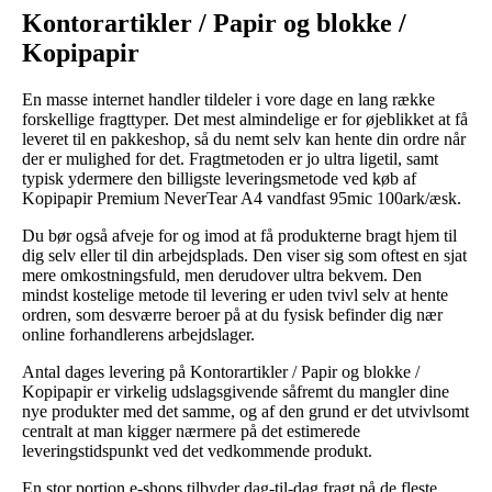
Kontorartikler / Papir og blokke /
Kopipapir
En masse internet handler tildeler i vore dage en lang række
forskellige fragttyper. Det mest almindelige er for øjeblikket at få
leveret til en pakkeshop, så du nemt selv kan hente din ordre når
der er mulighed for det. Fragtmetoden er jo ultra ligetil, samt
typisk ydermere den billigste leveringsmetode ved køb af
Kopipapir Premium NeverTear A4 vandfast 95mic 100ark/æsk.
Du bør også afveje for og imod at få produkterne bragt hjem til
dig selv eller til din arbejdsplads. Den viser sig som oftest en sjat
mere omkostningsfuld, men derudover ultra bekvem. Den
mindst kostelige metode til levering er uden tvivl selv at hente
ordren, som desværre beroer på at du fysisk befinder dig nær
online forhandlerens arbejdslager.
Antal dages levering på Kontorartikler / Papir og blokke /
Kopipapir er virkelig udslagsgivende såfremt du mangler dine
nye produkter med det samme, og af den grund er det utvivlsomt
centralt at man kigger nærmere på det estimerede
leveringstidspunkt ved det vedkommende produkt.
En stor portion e-shops tilbyder dag-til-dag fragt på de fleste