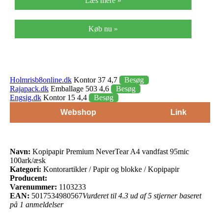
Læs mere »
Køb nu »
Holmrisb8online.dk
Kontor 37 4,7
Besøg
Rajapack.dk
Emballage 503 4,6
Besøg
Engsig.dk
Kontor 15 4,4
Besøg
Webshop
Link
Navn:
Kopipapir Premium NeverTear A4 vandfast 95mic
100ark/æsk
Kategori:
Kontorartikler / Papir og blokke / Kopipapir
Producent:
Varenummer:
1103233
EAN:
5017534980567
Vurderet til 4.3 ud af 5 stjerner baseret
på 1 anmeldelser