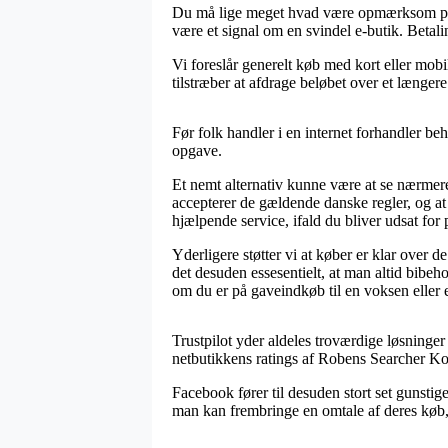
Du må lige meget hvad være opmærksom på, a
være et signal om en svindel e-butik. Betali
Vi foreslår generelt køb med kort eller mobi
tilstræber at afdrage beløbet over et længere
Før folk handler i en internet forhandler b
opgave.
Et nemt alternativ kunne være at se nærmere
accepterer de gældende danske regler, og a
hjælpende service, ifald du bliver udsat for 
Yderligere støtter vi at køber er klar over 
det desuden essesentielt, at man altid bibe
om du er på gaveindkøb til en voksen eller e
Trustpilot yder aldeles troværdige løsninger
netbutikkens ratings af Robens Searcher Ko
Facebook fører til desuden stort set gunstig
man kan frembringe en omtale af deres køb, hv