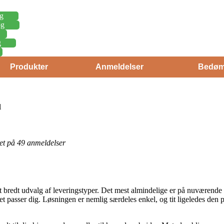
g
øg
g
Produkter
Anmeldelser
Bedøm
l
eret på 49 anmeldelser
et bredt udvalg af leveringstyper. Det mest almindelige er på nuværende 
et passer dig. Løsningen er nemlig særdeles enkel, og tit ligeledes den 