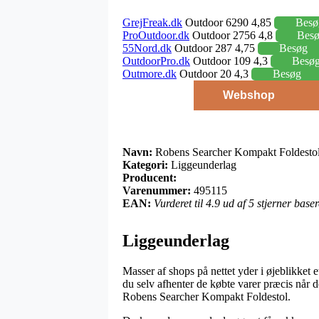
GrejFreak.dk
Outdoor 6290 4,85
Besø
ProOutdoor.dk
Outdoor 2756 4,8
Bes
55Nord.dk
Outdoor 287 4,75
Besøg
OutdoorPro.dk
Outdoor 109 4,3
Besø
Outmore.dk
Outdoor 20 4,3
Besøg
Webshop
Navn:
Robens Searcher Kompakt Foldesto
Kategori:
Liggeunderlag
Producent:
Varenummer:
495115
EAN:
Vurderet til 4.9 ud af 5 stjerner bas
Liggeunderlag
Masser af shops på nettet yder i øjeblikket 
du selv afhenter de købte varer præcis når d
Robens Searcher Kompakt Foldestol.