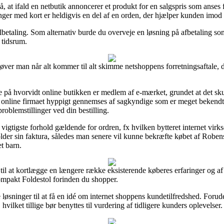
t ifald en netbutik annoncerer et produkt for en salgspris som anses 
nger med kort er heldigvis en del af en orden, der hjælper kunden imod 
lbetaling. Som alternativ burde du overveje en løsning på afbetaling som
 tidsrum.
ehøver man når alt kommer til alt skimme netshoppens forretningsaftale
 på hvorvidt online butikken er medlem af e-mærket, grundet at det sku
t online firmaet hyppigt gennemses af sagkyndige som er meget bekendte
problemstillinger ved din bestilling.
de vigtigste forhold gældende for ordren, fx hvilken bytteret internet v
holder sin faktura, således man senere vil kunne bekræfte købet af Robe
t barn.
 til at kortlægge en længere række eksisterende køberes erfaringer og af
mpakt Foldestol forinden du shopper.
e løsninger til at få en idé om internet shoppens kundetilfredshed. Foru
ilket tillige bør benyttes til vurdering af tidligere kunders oplevelser.