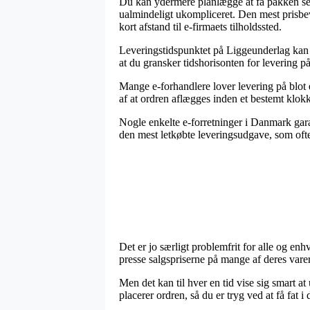
Du kan ydermere planlægge at få pakken sen
ualmindeligt ukompliceret. Den mest prisbev
kort afstand til e-firmaets tilholdssted.
Leveringstidspunktet på Liggeunderlag kan v
at du gransker tidshorisonten for levering 
Mange e-forhandlere lover levering på blot
af at ordren aflægges inden et bestemt klokke
Nogle enkelte e-forretninger i Danmark garan
den mest letkøbte leveringsudgave, som ofte 
Det er jo særligt problemfrit for alle og enh
presse salgspriserne på mange af deres varer 
Men det kan til hver en tid vise sig smart 
placerer ordren, så du er tryg ved at få fat i 