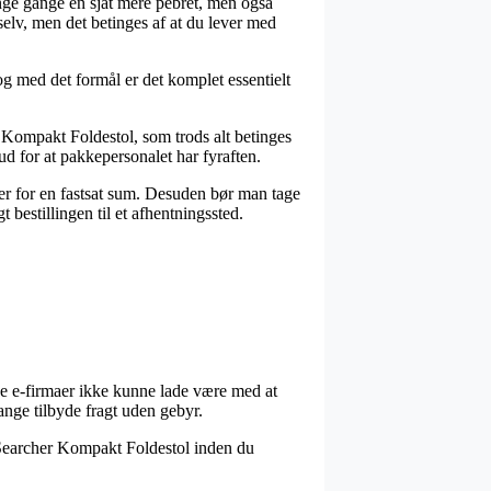
nge gange en sjat mere pebret, men også
elv, men det betinges af at du lever med
og med det formål er det komplet essentielt
 Kompakt Foldestol, som trods alt betinges
rud for at pakkepersonalet har fyraften.
dler for en fastsat sum. Desuden bør man tage
bestillingen til et afhentningssted.
lige e-firmaer ikke kunne lade være med at
gange tilbyde fragt uden gebyr.
s Searcher Kompakt Foldestol inden du