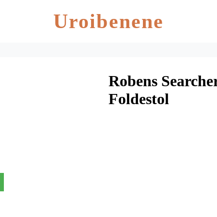
Uroibenene
Robens Searche
Foldestol