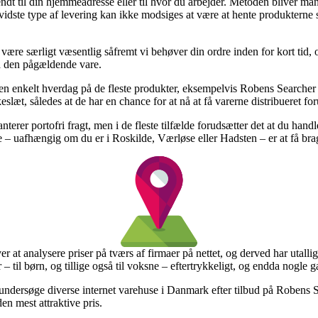
dt til din hjemmeadresse eller til hvor du arbejder. Metoden bliver ma
idste type af levering kan ikke modsiges at være at hente produkterne s
ære særligt væsentlig såfremt vi behøver din ordre inden for kort tid, 
på den pågældende vare.
 en enkelt hverdag på de fleste produkter, eksempelvis Robens Searcher
slæt, således at de har en chance for at nå at få varerne distribueret fo
terer portofri fragt, men i de fleste tilfælde forudsætter det at du han
– uafhængig om du er i Roskilde, Værløse eller Hadsten – er at få bragt 
ver at analysere priser på tværs af firmaer på nettet, og derved har utal
– til børn, og tillige også til voksne – eftertrykkeligt, og endda nogle 
at undersøge diverse internet varehuse i Danmark efter tilbud på Roben
den mest attraktive pris.