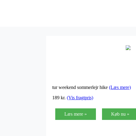
tur weekend sommerlejr hike
(Læs mere)
189 kr.
(Vis fragtpris)
Læs mere »
Køb nu »