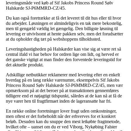
leveringsmåde ved køb af Sif Jakobs Princess Round Sølv
Halskæde SJ-P6MMRD-CZ/45.
Du kan også foretrække at få det leveret til dit hus eller til hvor
du arbejder. Løsningen er almindeligvis en tak mere bekostelig,
men til gengæld vældig let gængelig. Den billigste løsning til
levering er utvivlsomt at hente pakken selv, men det forudsætter
at du opholder dig tæt på webshoppens tilholdssted.
Leveringshastigheden på Halskæder kan vise sig at være ret så
central ifald vi har behov for ordren lige om lidt, og herved er
det ganske vigtigt at man finder den forventede leveringstid for
det aktuelle produkt.
Adskillige netbutikker reklamerer med levering efter en enkelt
hverdag på en lang række varenumre, eksempelvis Sif Jakobs
Princess Round Sølv Halskæde SJ-P6MMRD-CZ/45, men vær
opmærksom på at det beroer på at transaktionen gennemføres
tidligere end et nøjagtigt tidspunkt, således at de kan nå at få de
nye varer hen til fragtfirmaet inden de lageransatte har fri.
En række online forretninger lover fragt uden omkostninger,
men oftest er det forbeholdt når der erhverves for et konkret
beløb. Desuden kan du snuppe den mest letkøbte fragtmetode,
hvilket ofte – uanset om du er ved Viborg, Nykøbing Falster