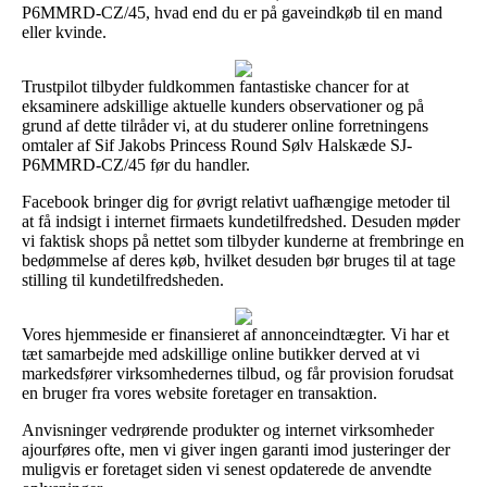
P6MMRD-CZ/45, hvad end du er på gaveindkøb til en mand
eller kvinde.
Trustpilot tilbyder fuldkommen fantastiske chancer for at
eksaminere adskillige aktuelle kunders observationer og på
grund af dette tilråder vi, at du studerer online forretningens
omtaler af Sif Jakobs Princess Round Sølv Halskæde SJ-
P6MMRD-CZ/45 før du handler.
Facebook bringer dig for øvrigt relativt uafhængige metoder til
at få indsigt i internet firmaets kundetilfredshed. Desuden møder
vi faktisk shops på nettet som tilbyder kunderne at frembringe en
bedømmelse af deres køb, hvilket desuden bør bruges til at tage
stilling til kundetilfredsheden.
Vores hjemmeside er finansieret af annonceindtægter. Vi har et
tæt samarbejde med adskillige online butikker derved at vi
markedsfører virksomhedernes tilbud, og får provision forudsat
en bruger fra vores website foretager en transaktion.
Anvisninger vedrørende produkter og internet virksomheder
ajourføres ofte, men vi giver ingen garanti imod justeringer der
muligvis er foretaget siden vi senest opdaterede de anvendte