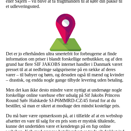
eller Skjern – vil blive at få fragtmanden til at køre din pakke til
et udleveringssted.
Det er jo efterhånden ultra smertefrit for forbrugerne at finde
information om priser i blandt forskellige netbutikker, og af den
grund har flere SIF JAKOBS internet handler i Danmark været
presset til at at nedbringe salgspriserne på en række af deres
varer – til babyer og børn, og desuden også til mænd og kvinder
– drastisk, og endda nogle gange tilbyde levering uden betaling.
Men det kan ikke desto mindre være nyttigt at undersøge nogle
forskellige online varehuse efter udsalg på Sif Jakobs Princess
Round Sølv Halskæde SJ-P6MMRD-CZ/45 forud for at du
bestiller, så man er sikret at modtage den mindst kostelige pris.
Du må bare være opmærksom på, at i tilfælde af at en webshop
afsætter en vare til salg for en pris som er mystisk tiltalende,
kunne det undertiden være et kendetegn på en fup online