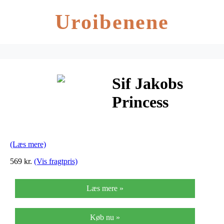
Uroibenene
Sif Jakobs
Princess
Round Sølv
Halskæde SJ-
(Læs mere)
P6MMRD-
569 kr.
(Vis fragtpris)
CZ/45
Læs mere »
Køb nu »