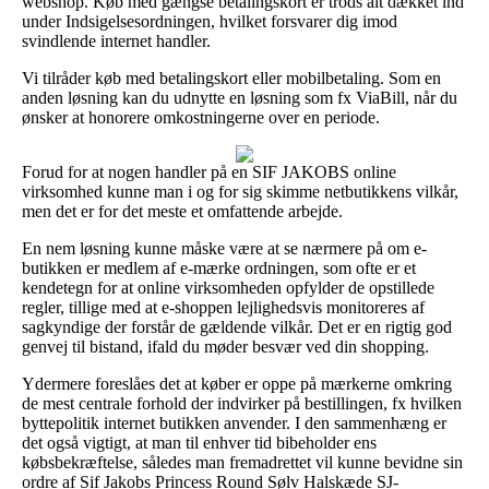
webshop. Køb med gængse betalingskort er trods alt dækket ind
under Indsigelsesordningen, hvilket forsvarer dig imod
svindlende internet handler.
Vi tilråder køb med betalingskort eller mobilbetaling. Som en
anden løsning kan du udnytte en løsning som fx ViaBill, når du
ønsker at honorere omkostningerne over en periode.
Forud for at nogen handler på en SIF JAKOBS online
virksomhed kunne man i og for sig skimme netbutikkens vilkår,
men det er for det meste et omfattende arbejde.
En nem løsning kunne måske være at se nærmere på om e-
butikken er medlem af e-mærke ordningen, som ofte er et
kendetegn for at online virksomheden opfylder de opstillede
regler, tillige med at e-shoppen lejlighedsvis monitoreres af
sagkyndige der forstår de gældende vilkår. Det er en rigtig god
genvej til bistand, ifald du møder besvær ved din shopping.
Ydermere foreslåes det at køber er oppe på mærkerne omkring
de mest centrale forhold der indvirker på bestillingen, fx hvilken
byttepolitik internet butikken anvender. I den sammenhæng er
det også vigtigt, at man til enhver tid bibeholder ens
købsbekræftelse, således man fremadrettet vil kunne bevidne sin
ordre af Sif Jakobs Princess Round Sølv Halskæde SJ-