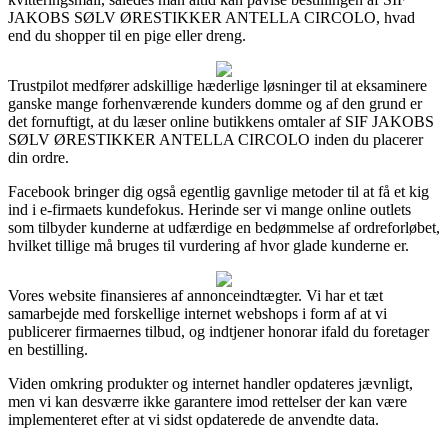
JAKOBS SØLV ØRESTIKKER ANTELLA CIRCOLO, hvad
end du shopper til en pige eller dreng.
Trustpilot medfører adskillige hæderlige løsninger til at eksaminere
ganske mange forhenværende kunders domme og af den grund er
det fornuftigt, at du læser online butikkens omtaler af SIF JAKOBS
SØLV ØRESTIKKER ANTELLA CIRCOLO inden du placerer
din ordre.
Facebook bringer dig også egentlig gavnlige metoder til at få et kig
ind i e-firmaets kundefokus. Herinde ser vi mange online outlets
som tilbyder kunderne at udfærdige en bedømmelse af ordreforløbet,
hvilket tillige må bruges til vurdering af hvor glade kunderne er.
Vores website finansieres af annonceindtægter. Vi har et tæt
samarbejde med forskellige internet webshops i form af at vi
publicerer firmaernes tilbud, og indtjener honorar ifald du foretager
en bestilling.
Viden omkring produkter og internet handler opdateres jævnligt,
men vi kan desværre ikke garantere imod rettelser der kan være
implementeret efter at vi sidst opdaterede de anvendte data.