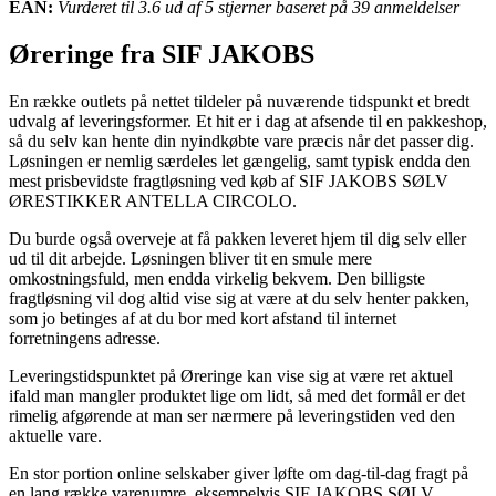
EAN:
Vurderet til 3.6 ud af 5 stjerner baseret på 39 anmeldelser
Øreringe fra SIF JAKOBS
En række outlets på nettet tildeler på nuværende tidspunkt et bredt
udvalg af leveringsformer. Et hit er i dag at afsende til en pakkeshop,
så du selv kan hente din nyindkøbte vare præcis når det passer dig.
Løsningen er nemlig særdeles let gængelig, samt typisk endda den
mest prisbevidste fragtløsning ved køb af SIF JAKOBS SØLV
ØRESTIKKER ANTELLA CIRCOLO.
Du burde også overveje at få pakken leveret hjem til dig selv eller
ud til dit arbejde. Løsningen bliver tit en smule mere
omkostningsfuld, men endda virkelig bekvem. Den billigste
fragtløsning vil dog altid vise sig at være at du selv henter pakken,
som jo betinges af at du bor med kort afstand til internet
forretningens adresse.
Leveringstidspunktet på Øreringe kan vise sig at være ret aktuel
ifald man mangler produktet lige om lidt, så med det formål er det
rimelig afgørende at man ser nærmere på leveringstiden ved den
aktuelle vare.
En stor portion online selskaber giver løfte om dag-til-dag fragt på
en lang række varenumre, eksempelvis SIF JAKOBS SØLV