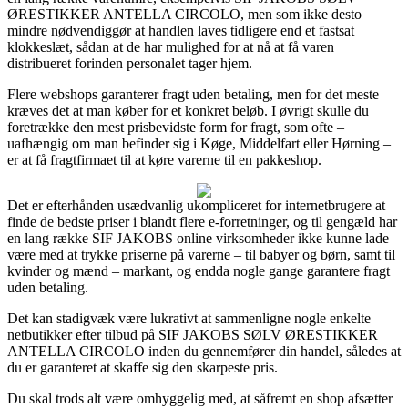
ØRESTIKKER ANTELLA CIRCOLO, men som ikke desto
mindre nødvendiggør at handlen laves tidligere end et fastsat
klokkeslæt, sådan at de har mulighed for at nå at få varen
distribueret forinden personalet tager hjem.
Flere webshops garanterer fragt uden betaling, men for det meste
kræves det at man køber for et konkret beløb. I øvrigt skulle du
foretrække den mest prisbevidste form for fragt, som ofte –
uafhængig om man befinder sig i Køge, Middelfart eller Hørning –
er at få fragtfirmaet til at køre varerne til en pakkeshop.
Det er efterhånden usædvanlig ukompliceret for internetbrugere at
finde de bedste priser i blandt flere e-forretninger, og til gengæld har
en lang række SIF JAKOBS online virksomheder ikke kunne lade
være med at trykke priserne på varerne – til babyer og børn, samt til
kvinder og mænd – markant, og endda nogle gange garantere fragt
uden betaling.
Det kan stadigvæk være lukrativt at sammenligne nogle enkelte
netbutikker efter tilbud på SIF JAKOBS SØLV ØRESTIKKER
ANTELLA CIRCOLO inden du gennemfører din handel, således at
du er garanteret at skaffe sig den skarpeste pris.
Du skal trods alt være omhyggelig med, at såfremt en shop afsætter