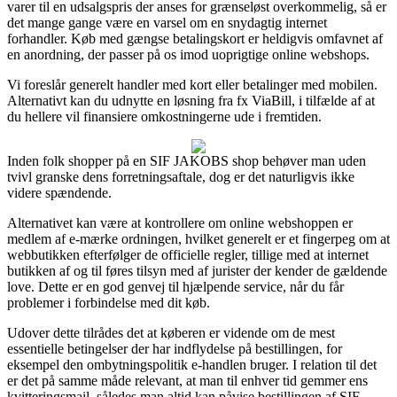
varer til en udsalgspris der anses for grænseløst overkommelig, så er
det mange gange være en varsel om en snydagtig internet
forhandler. Køb med gængse betalingskort er heldigvis omfavnet af
en anordning, der passer på os imod uoprigtige online webshops.
Vi foreslår generelt handler med kort eller betalinger med mobilen.
Alternativt kan du udnytte en løsning fra fx ViaBill, i tilfælde af at
du hellere vil finansiere omkostningerne ude i fremtiden.
Inden folk shopper på en SIF JAKOBS shop behøver man uden
tvivl granske dens forretningsaftale, dog er det naturligvis ikke
videre spændende.
Alternativet kan være at kontrollere om online webshoppen er
medlem af e-mærke ordningen, hvilket generelt er et fingerpeg om at
webbutikken efterfølger de officielle regler, tillige med at internet
butikken af og til føres tilsyn med af jurister der kender de gældende
love. Dette er en god genvej til hjælpende service, når du får
problemer i forbindelse med dit køb.
Udover dette tilrådes det at køberen er vidende om de mest
essentielle betingelser der har indflydelse på bestillingen, for
eksempel den ombytningspolitik e-handlen bruger. I relation til det
er det på samme måde relevant, at man til enhver tid gemmer ens
kvitteringsmail, således man altid kan påvise bestillingen af SIF