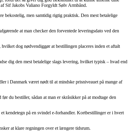
øb af Sif Jakobs Valiano Forgyldt Sølv Armbånd.
ere bekostelig, men samtidig rigtig praktisk. Den mest betalelige
t afgørende at man checker den forventede leveringsdato ved den
ilket dog nødvendiggør at bestillingen placeres inden et aftalt
 udse dig den mest betalelige slags levering, hvilket typisk – hvad end
dler i Danmark været nødt til at mindske prisniveauet på mange af
 før du bestiller, sådan at man er skråsikker på at modtage den
t kendetegn på en svindel e-forhandler. Kortbestillinger er i hvert
ønsker at klare regningen over et længere tidsrum.