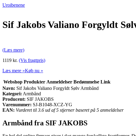
Uroibenene
Sif Jakobs Valiano Forgyldt S
(Læs mere)
1119 kr.
(Vis fragtpris)
Læs mere »
Køb nu »
Webshop
Produkter
Anmeldelser
Bedømmelse
Link
Navn:
Sif Jakobs Valiano Forgyldt Sølv Armbånd
Kategori:
Armbånd
Producent:
SIF JAKOBS
Varenummer:
SJ-B1048-XCZ-YG
EAN:
Vurderet til 3.6 ud af 5 stjerner baseret på 5 anmeldelser
Armbånd fra SIF JAKOBS
En hel del online firmaer giver i dag mange forskellige fragtformer. De