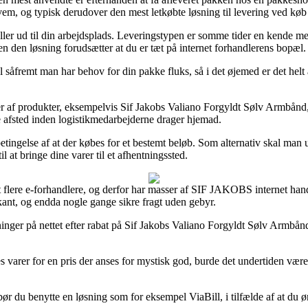
kvem, og typisk derudover den mest letkøbte løsning til levering ved k
ed eller ud til din arbejdsplads. Leveringstypen er somme tider en kende m
n den løsning forudsætter at du er tæt på internet forhandlerens bopæl.
 såfremt man har behov for din pakke fluks, så i det øjemed er det hel
af produkter, eksempelvis Sif Jakobs Valiano Forgyldt Sølv Armbånd, hv
e afsted inden logistikmedarbejderne drager hjemad.
 betingelse af at der købes for et bestemt beløb. Som alternativ skal man
l at bringe dine varer til et afhentningssted.
dt flere e-forhandlere, og derfor har masser af SIF JAKOBS internet han
rkant, og endda nogle gange sikre fragt uden gebyr.
inger på nettet efter rabat på Sif Jakobs Valiano Forgyldt Sølv Armbånd
varer for en pris der anses for mystisk god, burde det undertiden være e
 bør du benytte en løsning som for eksempel ViaBill, i tilfælde af at du 