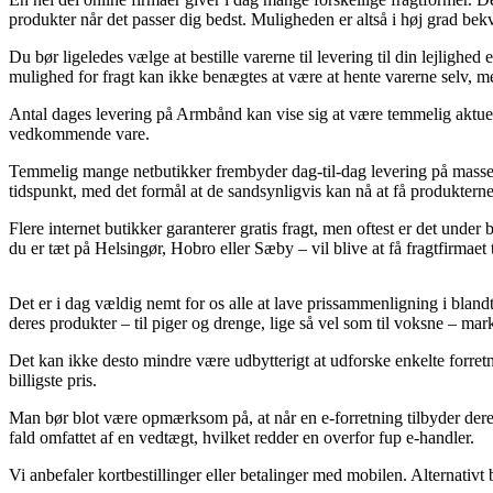
produkter når det passer dig bedst. Muligheden er altså i høj grad be
Du bør ligeledes vælge at bestille varerne til levering til din lejligh
mulighed for fragt kan ikke benægtes at være at hente varerne selv, me
Antal dages levering på Armbånd kan vise sig at være temmelig aktuel
vedkommende vare.
Temmelig mange netbutikker frembyder dag-til-dag levering på masser 
tidspunkt, med det formål at de sandsynligvis kan nå at få produktern
Flere internet butikker garanterer gratis fragt, men oftest er det under
du er tæt på Helsingør, Hobro eller Sæby – vil blive at få fragtfirmaet ti
Det er i dag vældig nemt for os alle at lave prissammenligning i blan
deres produkter – til piger og drenge, lige så vel som til voksne – ma
Det kan ikke desto mindre være udbytterigt at udforske enkelte forretn
billigste pris.
Man bør blot være opmærksom på, at når en e-forretning tilbyder deres 
fald omfattet af en vedtægt, hvilket redder en overfor fup e-handler.
Vi anbefaler kortbestillinger eller betalinger med mobilen. Alternativt