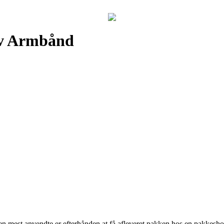
ølv Armbånd
n mest anvendte er efterhånden at få afleveret pakken hos en pakkeshop, 