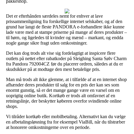
pakkeshop.
Det er efterhånden særdeles nemt for enhver at lave
prissammenligning fra forskellige internet selskaber, og af den
grund har langt de fleste PANDORA e-forhandlere ikke kunne
lade være med at stampe priserne på mange af deres produkter –
til børn, og ligeledes til kvinder og mænd – markant, og endda
nogle gange sikre fragt uden omkostninger.
Det kan dog trods alt vise sig fordelagtigt at inspicere flere
outlets på nettet efter rabatkoder på Sleighing Santa Sølv Charm
fra Pandora 792004CZ før du placerer ordren, således at du er
skudsikker på at modtage den mest betalelige pris.
Man må trods alt ikke glemme, at i tilfælde af at en internet shop
afhænder deres produkter til salg for en pris der kan ses som
enormt gunstig, så er det mange gange være en varsel om en
uoprigtig online butik. Kortkøb er trods alt omfavnet af en
retningslinje, der beskytter køberen overfor svindlende online
shops.
Vi tilråder kortkøb eller mobilbetaling. Alternativt kan du vælge
en afbetalingsløsning fra for eksempel ViaBill, når du tilstræber
at honorere omkostningerne over en periode.