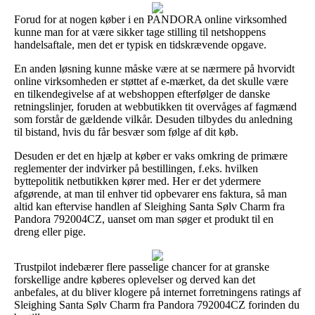
Forud for at nogen køber i en PANDORA online virksomhed
kunne man for at være sikker tage stilling til netshoppens
handelsaftale, men det er typisk en tidskrævende opgave.
En anden løsning kunne måske være at se nærmere på hvorvidt
online virksomheden er støttet af e-mærket, da det skulle være
en tilkendegivelse af at webshoppen efterfølger de danske
retningslinjer, foruden at webbutikken tit overvåges af fagmænd
som forstår de gældende vilkår. Desuden tilbydes du anledning
til bistand, hvis du får besvær som følge af dit køb.
Desuden er det en hjælp at køber er vaks omkring de primære
reglementer der indvirker på bestillingen, f.eks. hvilken
byttepolitik netbutikken kører med. Her er det ydermere
afgørende, at man til enhver tid opbevarer ens faktura, så man
altid kan eftervise handlen af Sleighing Santa Sølv Charm fra
Pandora 792004CZ, uanset om man søger et produkt til en
dreng eller pige.
Trustpilot indebærer flere passelige chancer for at granske
forskellige andre køberes oplevelser og derved kan det
anbefales, at du bliver klogere på internet forretningens ratings af
Sleighing Santa Sølv Charm fra Pandora 792004CZ forinden du