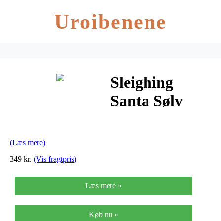
Uroibenene
Sleighing
Santa Sølv
Charm fra
Pandora
(Læs mere)
792004CZ
349 kr.
(Vis fragtpris)
Læs mere »
Køb nu »