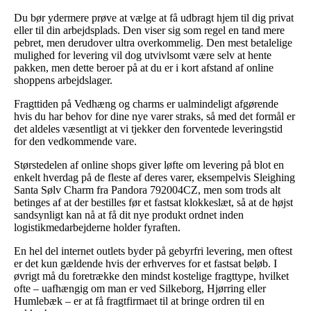
Du bør ydermere prøve at vælge at få udbragt hjem til dig privat
eller til din arbejdsplads. Den viser sig som regel en tand mere
pebret, men derudover ultra overkommelig. Den mest betalelige
mulighed for levering vil dog utvivlsomt være selv at hente
pakken, men dette beroer på at du er i kort afstand af online
shoppens arbejdslager.
Fragttiden på Vedhæng og charms er ualmindeligt afgørende
hvis du har behov for dine nye varer straks, så med det formål er
det aldeles væsentligt at vi tjekker den forventede leveringstid
for den vedkommende vare.
Størstedelen af online shops giver løfte om levering på blot en
enkelt hverdag på de fleste af deres varer, eksempelvis Sleighing
Santa Sølv Charm fra Pandora 792004CZ, men som trods alt
betinges af at der bestilles før et fastsat klokkeslæt, så at de højst
sandsynligt kan nå at få dit nye produkt ordnet inden
logistikmedarbejderne holder fyraften.
En hel del internet outlets byder på gebyrfri levering, men oftest
er det kun gældende hvis der erhverves for et fastsat beløb. I
øvrigt må du foretrække den mindst kostelige fragttype, hvilket
ofte – uafhængig om man er ved Silkeborg, Hjørring eller
Humlebæk – er at få fragtfirmaet til at bringe ordren til en