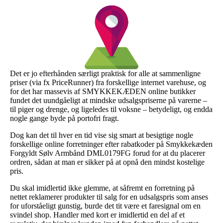
Det er jo efterhånden særligt praktisk for alle at sammenligne
priser (via fx PriceRunner) fra forskellige internet varehuse, og
for det har massevis af SMYKKEKÆDEN online butikker
fundet det uundgåeligt at mindske udsalgspriserne på varerne –
til piger og drenge, og ligeledes til voksne – betydeligt, og endda
nogle gange byde på portofri fragt.
Dog kan det til hver en tid vise sig smart at besigtige nogle
forskellige online forretninger efter rabatkoder på Smykkekæden
Forgyldt Sølv Armbånd DML0179FG forud for at du placerer
ordren, sådan at man er sikker på at opnå den mindst kostelige
pris.
Du skal imidlertid ikke glemme, at såfremt en forretning på
nettet reklamerer produkter til salg for en udsalgspris som anses
for uforståeligt gunstig, burde det tit være et faresignal om en
svindel shop. Handler med kort er imidlertid en del af et