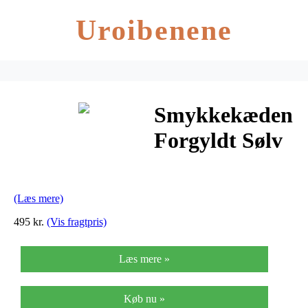
Uroibenene
Smykkekæden
Forgyldt Sølv
Armbånd
DML0179FG
(Læs mere)
495 kr.
(Vis fragtpris)
Læs mere »
Køb nu »