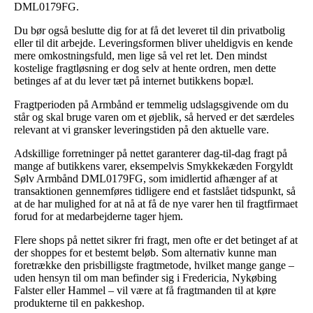
DML0179FG.
Du bør også beslutte dig for at få det leveret til din privatbolig
eller til dit arbejde. Leveringsformen bliver uheldigvis en kende
mere omkostningsfuld, men lige så vel ret let. Den mindst
kostelige fragtløsning er dog selv at hente ordren, men dette
betinges af at du lever tæt på internet butikkens bopæl.
Fragtperioden på Armbånd er temmelig udslagsgivende om du
står og skal bruge varen om et øjeblik, så herved er det særdeles
relevant at vi gransker leveringstiden på den aktuelle vare.
Adskillige forretninger på nettet garanterer dag-til-dag fragt på
mange af butikkens varer, eksempelvis Smykkekæden Forgyldt
Sølv Armbånd DML0179FG, som imidlertid afhænger af at
transaktionen gennemføres tidligere end et fastslået tidspunkt, så
at de har mulighed for at nå at få de nye varer hen til fragtfirmaet
forud for at medarbejderne tager hjem.
Flere shops på nettet sikrer fri fragt, men ofte er det betinget af at
der shoppes for et bestemt beløb. Som alternativ kunne man
foretrække den prisbilligste fragtmetode, hvilket mange gange –
uden hensyn til om man befinder sig i Fredericia, Nykøbing
Falster eller Hammel – vil være at få fragtmanden til at køre
produkterne til en pakkeshop.