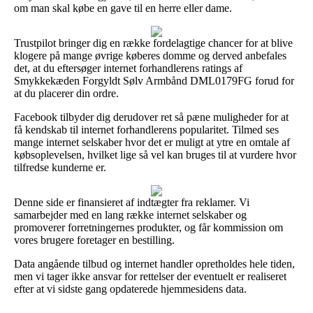
om man skal købe en gave til en herre eller dame.
Trustpilot bringer dig en række fordelagtige chancer for at blive
klogere på mange øvrige køberes domme og derved anbefales
det, at du eftersøger internet forhandlerens ratings af
Smykkekæden Forgyldt Sølv Armbånd DML0179FG forud for
at du placerer din ordre.
Facebook tilbyder dig derudover ret så pæne muligheder for at
få kendskab til internet forhandlerens popularitet. Tilmed ses
mange internet selskaber hvor det er muligt at ytre en omtale af
købsoplevelsen, hvilket lige så vel kan bruges til at vurdere hvor
tilfredse kunderne er.
Denne side er finansieret af indtægter fra reklamer. Vi
samarbejder med en lang række internet selskaber og
promoverer forretningernes produkter, og får kommission om
vores brugere foretager en bestilling.
Data angående tilbud og internet handler opretholdes hele tiden,
men vi tager ikke ansvar for rettelser der eventuelt er realiseret
efter at vi sidste gang opdaterede hjemmesidens data.