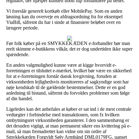
regulativ, der hjælper kunden imod fup forhandlere på nettet.
Vi foreslår generelt kortkøb eller MobilePay. Som en anden
løsning kan du overveje en afdragsordning fra for eksempel
ViaBill, såfremt du har i sinde at finansiere beløbet over en
længere periode.
Før folk køber på en SMYKKEKÆDEN e-forhandler bør man
reelt skimme e-butikkens vilkår, det er dog undertiden ikke super
spændende.
En anden valgmulighed kunne være at kigge hvorvidt e-
forretningen er tilsluttet e-mærket, hvilket bør være en sikkerhed
for at e-forretningen forstår dansk lovgivning, foruden at
virksomheden lejlighedsvis monitoreres af sagkyndige som har
nøje kendskab til de gældende bestemmelser. Dette er en god
anledning til bistand, såfremt du forvoldes problemer som følge
af din handel.
Ligeledes kan det anbefales at køber er sat ind i de mest centrale
vedtægter i forbindelse med transaktionen, som fx hvilken
ombytningsret virksomheden garanterer. I den sammenhæng er
det desuden vigtigt, at man permanent sikrer ens kvittering på e-
mail, så man fremadrettet kan vidne om sin ordre af
Smykkekæden Forgyldt Sølv Armbånd DML0179FG, uanset