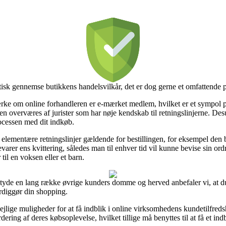
isk gennemse butikkens handelsvilkår, det er dog gerne et omfattende p
 om online forhandleren er e-mærket medlem, hvilket er et sympol på 
den overværes af jurister som har nøje kendskab til retningslinjerne. Desu
rocessen med dit indkøb.
elementære retningslinjer gældende for bestillingen, for eksempel den by
bevarer ens kvittering, således man til enhver tid vil kunne bevise sin o
til en voksen eller et barn.
 at tyde en lang række øvrige kunders domme og herved anbefaler vi, at 
rdiggør din shopping.
ejlige muligheder for at få indblik i online virksomhedens kundetilfred
ering af deres købsoplevelse, hvilket tillige må benyttes til at få et indb