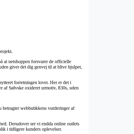
rojekt.
at netshoppen forsvarer de officielle
den giver det dig genvej til at blive hjulpet,
tteret forretningen lover. Her er det i
rdre af Sølvske oxideret urmotiv, 830s, uden
du betragter webbutikkens vurderinger af
shed. Derudover ser vi endda online outlets
lik i tidligere kunders oplevelser.