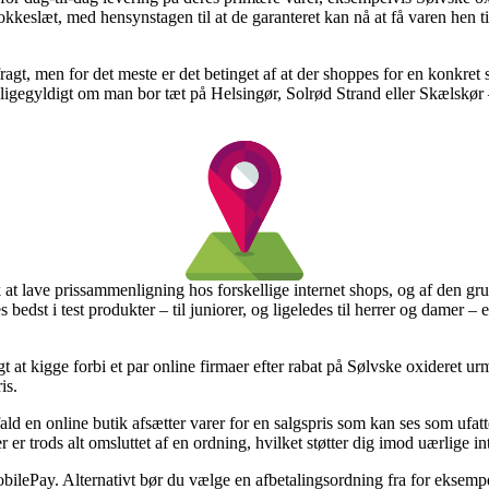
kkeslæt, med hensynstagen til at de garanteret kan nå at få varen hen t
ragt, men for det meste er det betinget af at der shoppes for en konkr
– ligegyldigt om man bor tæt på Helsingør, Solrød Strand eller Skælskør – 
olk at lave prissammenligning hos forskellige internet shops, og af den 
res bedst i test produkter – til juniorer, og ligeledes til herrer og dame
gt at kigge forbi et par online firmaer efter rabat på Sølvske oxideret ur
is.
d en online butik afsætter varer for en salgspris som kan ses som ufattel
 er trods alt omsluttet af en ordning, hvilket støtter dig imod uærlige in
bilePay. Alternativt bør du vælge en afbetalingsordning fra for eksempel V