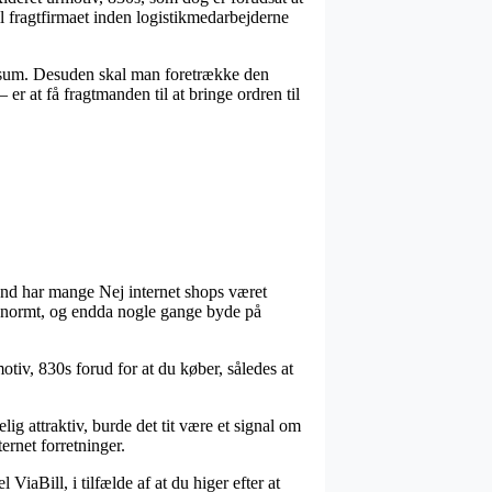
il fragtfirmaet inden logistikmedarbejderne
et sum. Desuden skal man foretrække den
er at få fragtmanden til at bringe ordren til
grund har mange Nej internet shops været
r – enormt, og endda nogle gange byde på
motiv, 830s forud for at du køber, således at
ig attraktiv, burde det tit være et signal om
ternet forretninger.
iaBill, i tilfælde af at du higer efter at