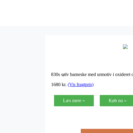
830s sølv barneske med urmotiv i oxideret o
1680 kr.
(Vis fragtpris)
Læs mere »
Køb nu »