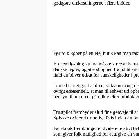
godtgøre omkostningerne i flere bidder.
Før folk køber på en Nej butik kan man fakt
En nem løsning kunne måske være at bemærke
danske regler, og at e-shoppen fra tid til an
ifald du bliver udsat for vanskeligheder i p
Tilmed er det godt at du er vaks omkring de 
øvrigt essesentielt, at man til enhver tid op
hensyn til om du er på udkig efter produkter 
Trustpilot frembyder altid fine genveje til
Sølvske oxideret urmotiv, 830s inden du fæ
Facebook frembringer endvidere relativt bel
som giver folk mulighed for at afgive en vurd