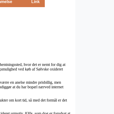
melse
Link
hentningssted, hvor det er nemt for dig at
ngsmulighed ved køb af Sølvske oxideret
sværre en anelse mindre prisbillig, men
endiggør at du har bopæl nærved internet
kter om kort tid, så med det formål er det
ideret urmotiv, 830s, som dog er forudsat at