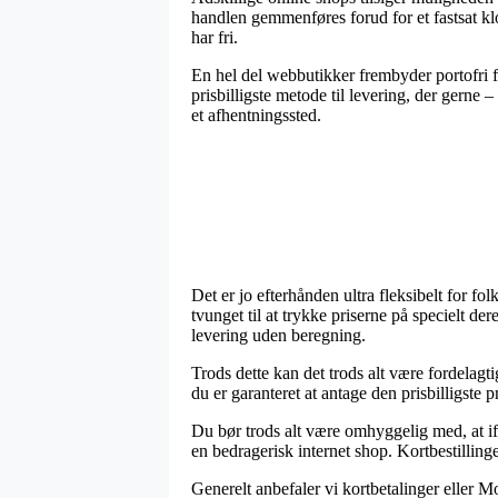
handlen gemmenføres forud for et fastsat klo
har fri.
En hel del webbutikker frembyder portofri f
prisbilligste metode til levering, der gerne 
et afhentningssted.
Det er jo efterhånden ultra fleksibelt for f
tvunget til at trykke priserne på specielt de
levering uden beregning.
Trods dette kan det trods alt være fordelagti
du er garanteret at antage den prisbilligste pr
Du bør trods alt være omhyggelig med, at ifal
en bedragerisk internet shop. Kortbestillinger
Generelt anbefaler vi kortbetalinger eller Mo