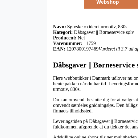
Webshop
Navn:
Sølvske oxideret urmotiv, 830s
Kategori:
Dåbsgaver || Børneservice sølv
Producent:
Nej
Varenummer:
11759
EAN:
1207800197469
Vurderet til 3.7 ud 
Dåbsgaver || Børneservice 
Flere webbutikker i Danmark udlover nu om da
hente pakken når du har tid. Leveringsforme
urmotiv, 830s.
Du kan omvendt beslutte dig for at vælge at 
omvendt særdeles gnidningsløs. Den billigst
firmaets tilholdssted.
Leveringstiden på Dåbsgaver || Børneservice
fuldkommen afgørende at du tjekker det ans
Adskillige online shops tilsiger muligheden