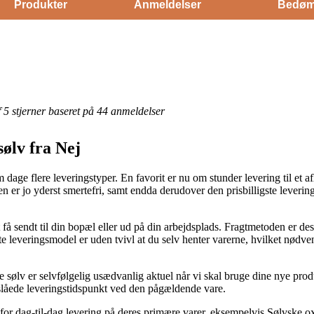
Produkter
Anmeldelser
Bedøm
af 5 stjerner baseret på 44 anmeldelser
sølv fra Nej
ge flere leveringstyper. En favorit er nu om stunder levering til et af
n er jo yderst smertefri, samt endda derudover den prisbilligste leveri
få sendt til din bopæl eller ud på din arbejdsplads. Fragtmetoden er de
e leveringsmodel er uden tvivl at du selv henter varerne, hvilket nødv
 sølv er selvfølgelig usædvanlig aktuel når vi skal bruge dine nye produ
låede leveringstidspunkt ved den pågældende vare.
 for dag-til-dag levering på deres primære varer, eksempelvis Sølvske ox