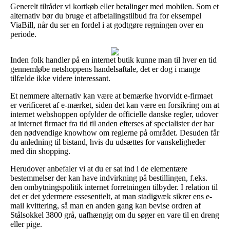
Generelt tilråder vi kortkøb eller betalinger med mobilen. Som et
alternativ bør du bruge et afbetalingstilbud fra for eksempel
ViaBill, når du ser en fordel i at godtgøre regningen over en
periode.
Inden folk handler på en internet butik kunne man til hver en tid
gennemløbe netshoppens handelsaftale, det er dog i mange
tilfælde ikke videre interessant.
Et nemmere alternativ kan være at bemærke hvorvidt e-firmaet
er verificeret af e-mærket, siden det kan være en forsikring om at
internet webshoppen opfylder de officielle danske regler, udover
at internet firmaet fra tid til anden efterses af specialister der har
den nødvendige knowhow om reglerne på området. Desuden får
du anledning til bistand, hvis du udsættes for vanskeligheder
med din shopping.
Herudover anbefaler vi at du er sat ind i de elementære
bestemmelser der kan have indvirkning på bestillingen, f.eks.
den ombytningspolitik internet forretningen tilbyder. I relation til
det er det ydermere essesentielt, at man stadigvæk sikrer ens e-
mail kvittering, så man en anden gang kan bevise ordren af
Stålsokkel 3800 grå, uafhængig om du søger en vare til en dreng
eller pige.