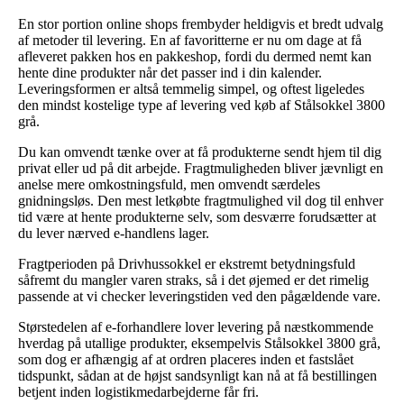
En stor portion online shops frembyder heldigvis et bredt udvalg
af metoder til levering. En af favoritterne er nu om dage at få
afleveret pakken hos en pakkeshop, fordi du dermed nemt kan
hente dine produkter når det passer ind i din kalender.
Leveringsformen er altså temmelig simpel, og oftest ligeledes
den mindst kostelige type af levering ved køb af Stålsokkel 3800
grå.
Du kan omvendt tænke over at få produkterne sendt hjem til dig
privat eller ud på dit arbejde. Fragtmuligheden bliver jævnligt en
anelse mere omkostningsfuld, men omvendt særdeles
gnidningsløs. Den mest letkøbte fragtmulighed vil dog til enhver
tid være at hente produkterne selv, som desværre forudsætter at
du lever nærved e-handlens lager.
Fragtperioden på Drivhussokkel er ekstremt betydningsfuld
såfremt du mangler varen straks, så i det øjemed er det rimelig
passende at vi checker leveringstiden ved den pågældende vare.
Størstedelen af e-forhandlere lover levering på næstkommende
hverdag på utallige produkter, eksempelvis Stålsokkel 3800 grå,
som dog er afhængig af at ordren placeres inden et fastslået
tidspunkt, sådan at de højst sandsynligt kan nå at få bestillingen
betjent inden logistikmedarbejderne får fri.