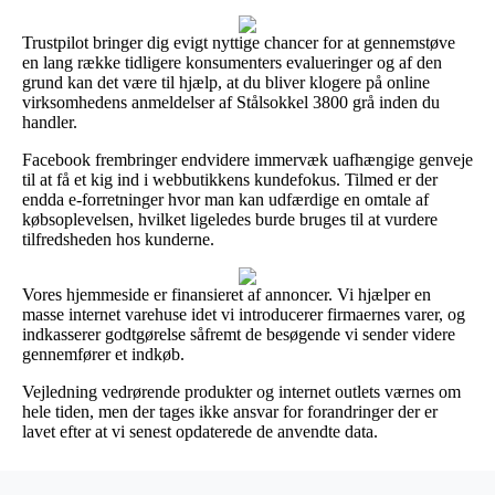
Trustpilot bringer dig evigt nyttige chancer for at gennemstøve
en lang række tidligere konsumenters evalueringer og af den
grund kan det være til hjælp, at du bliver klogere på online
virksomhedens anmeldelser af Stålsokkel 3800 grå inden du
handler.
Facebook frembringer endvidere immervæk uafhængige genveje
til at få et kig ind i webbutikkens kundefokus. Tilmed er der
endda e-forretninger hvor man kan udfærdige en omtale af
købsoplevelsen, hvilket ligeledes burde bruges til at vurdere
tilfredsheden hos kunderne.
Vores hjemmeside er finansieret af annoncer. Vi hjælper en
masse internet varehuse idet vi introducerer firmaernes varer, og
indkasserer godtgørelse såfremt de besøgende vi sender videre
gennemfører et indkøb.
Vejledning vedrørende produkter og internet outlets værnes om
hele tiden, men der tages ikke ansvar for forandringer der er
lavet efter at vi senest opdaterede de anvendte data.