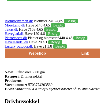
Blomsterverden.dk
Blomster 2413 4,85
Besøg
MoreLand.dk
Have 5148 4,65
Besøg
Texas.dk
Have 7169 4,65
Besøg
Haveglad.dk
Have 120 4,6
Besøg
Plantetorvet.dk
Planter og blomster 6440 4,45
Besøg
HaveHandel.dk
Have 20 4,1
Besøg
Luxury-outdoor.dk
Have 21 3,8
Besøg
Webshop
Link
Navn:
Stålsokkel 3800 grå
Kategori:
Drivhussokkel
Producent:
Varenummer:
5703774203589
EAN:
Vurderet til 4.4 ud af 5 stjerner baseret på 19 anmeldelser
Drivhussokkel