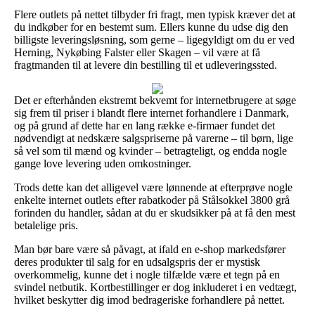
Flere outlets på nettet tilbyder fri fragt, men typisk kræver det at
du indkøber for en bestemt sum. Ellers kunne du udse dig den
billigste leveringsløsning, som gerne – ligegyldigt om du er ved
Herning, Nykøbing Falster eller Skagen – vil være at få
fragtmanden til at levere din bestilling til et udleveringssted.
Det er efterhånden ekstremt bekvemt for internetbrugere at søge
sig frem til priser i blandt flere internet forhandlere i Danmark,
og på grund af dette har en lang række e-firmaer fundet det
nødvendigt at nedskære salgspriserne på varerne – til børn, lige
så vel som til mænd og kvinder – betragteligt, og endda nogle
gange love levering uden omkostninger.
Trods dette kan det alligevel være lønnende at efterprøve nogle
enkelte internet outlets efter rabatkoder på Stålsokkel 3800 grå
forinden du handler, sådan at du er skudsikker på at få den mest
betalelige pris.
Man bør bare være så påvagt, at ifald en e-shop markedsfører
deres produkter til salg for en udsalgspris der er mystisk
overkommelig, kunne det i nogle tilfælde være et tegn på en
svindel netbutik. Kortbestillinger er dog inkluderet i en vedtægt,
hvilket beskytter dig imod bedrageriske forhandlere på nettet.