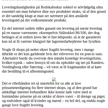
Leveringshastigheden på Redskabsskur sokkel er selvfølgelig ultra
essentiel om man behøver dine nye produkter straks, så af den grund
er det sandelig klogt at man ser nærmere på den anslåede
leveringstid på det vedkommende produkt.
En del internet outlets stiller garanti om levering på næste hverdag
på en masse varenumre, eksempelvis Stålsokkel 86/106, der dog
betinges af at ordren laves før et fast tidspunkt, så at de garanteret
kan nå at få varerne klargjort før lagermedarbejderne har fyraften.
Nogle få shops på nettet sikrer fragtfri levering, men i mange
tilfælde er det kun gældende hvis der erhverves for en præcis sum.
Alternativt burde du overveje den mindst kostelige leveringsform,
hvilket typisk – uden hensyn til om du opholder sig tæt på Randers,
Vordingborg eller Støvring – vil være at få fragtmanden til at køre
din bestilling til et afhentningssted.
Det er efterhånden ret så smertefrit for os alle at lave
prissammenligning fra flere internet shops, og af den grund har
adskillige internet forhandlere ikke kunne lade være med at
formindske priserne på en række af deres varer – til drenge og piger,
og endvidere også til kvinder og mænd – en hel del, og endda nogle
gange love fragtfri levering.