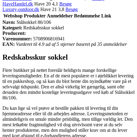
HaveHandel.dk
Have 20 4,1
Besøg
Luxury-outdoor.dk
Have 21 3,8
Besøg
Webshop
Produkter
Anmeldelser
Bedømmelse
Link
Navn:
Stålsokkel 86/106
Kategori:
Redskabsskur sokkel
Producent:
Varenummer:
5708906816941
EAN:
Vurderet til 4.9 ud af 5 stjerner baseret på 35 anmeldelser
Redskabsskur sokkel
Flere butikker på nettet foreslår heldigvis mange forskellige
leveringsmuligheder. En af de mest populære er i øjeblikket levering
til en pakkeshop, og så kan du blot hente din nyindkøbte vare på et
selvvalgt tidspunkt. Den er altså virkelig let gængelig, samt ofte
desuden den mindst kostelige leveringsudgave ved køb af Stålsokkel
86/106.
Du kan lige så vel prøve at bestille pakken til levering til din
hjemmeadresse eller til dit arbejdes adresse. Leveringsmetoden er
almindeligvis en smule mindre prisbillig, men tillige vældig let. Den
mest letkøbte fragtmulighed vil dog utvivlsomt være at du selv
henter produkterne, men den mulighed stiller krav om at du lever
med kort afstand til e-forhandlerens adresse.