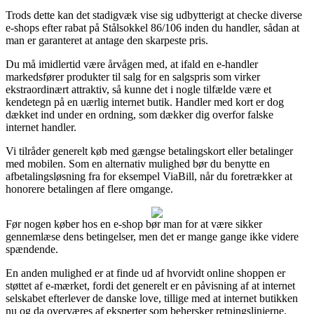
Trods dette kan det stadigvæk vise sig udbytterigt at checke diverse
e-shops efter rabat på Stålsokkel 86/106 inden du handler, sådan at
man er garanteret at antage den skarpeste pris.
Du må imidlertid være årvågen med, at ifald en e-handler
markedsfører produkter til salg for en salgspris som virker
ekstraordinært attraktiv, så kunne det i nogle tilfælde være et
kendetegn på en uærlig internet butik. Handler med kort er dog
dækket ind under en ordning, som dækker dig overfor falske
internet handler.
Vi tilråder generelt køb med gængse betalingskort eller betalinger
med mobilen. Som en alternativ mulighed bør du benytte en
afbetalingsløsning fra for eksempel ViaBill, når du foretrækker at
honorere betalingen af flere omgange.
Før nogen køber hos en e-shop bør man for at være sikker
gennemlæse dens betingelser, men det er mange gange ikke videre
spændende.
En anden mulighed er at finde ud af hvorvidt online shoppen er
støttet af e-mærket, fordi det generelt er en påvisning af at internet
selskabet efterlever de danske love, tillige med at internet butikken
nu og da overværes af eksperter som behersker retningslinjerne.