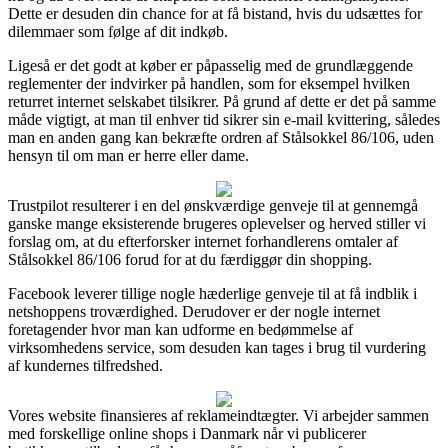
Dette er desuden din chance for at få bistand, hvis du udsættes for
dilemmaer som følge af dit indkøb.
Ligeså er det godt at køber er påpasselig med de grundlæggende
reglementer der indvirker på handlen, som for eksempel hvilken
returret internet selskabet tilsikrer. På grund af dette er det på samme
måde vigtigt, at man til enhver tid sikrer sin e-mail kvittering, således
man en anden gang kan bekræfte ordren af Stålsokkel 86/106, uden
hensyn til om man er herre eller dame.
Trustpilot resulterer i en del ønskværdige genveje til at gennemgå
ganske mange eksisterende brugeres oplevelser og herved stiller vi
forslag om, at du efterforsker internet forhandlerens omtaler af
Stålsokkel 86/106 forud for at du færdiggør din shopping.
Facebook leverer tillige nogle hæderlige genveje til at få indblik i
netshoppens troværdighed. Derudover er der nogle internet
foretagender hvor man kan udforme en bedømmelse af
virksomhedens service, som desuden kan tages i brug til vurdering
af kundernes tilfredshed.
Vores website finansieres af reklameindtægter. Vi arbejder sammen
med forskellige online shops i Danmark når vi publicerer