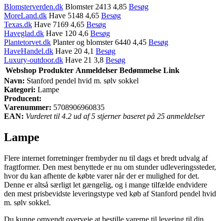
Blomsterverden.dk
Blomster 2413 4,85
Besøg
MoreLand.dk
Have 5148 4,65
Besøg
Texas.dk
Have 7169 4,65
Besøg
Haveglad.dk
Have 120 4,6
Besøg
Plantetorvet.dk
Planter og blomster 6440 4,45
Besøg
HaveHandel.dk
Have 20 4,1
Besøg
Luxury-outdoor.dk
Have 21 3,8
Besøg
Webshop
Produkter
Anmeldelser
Bedømmelse
Link
Navn:
Stanford pendel hvid m. sølv sokkel
Kategori:
Lampe
Producent:
Varenummer:
5708906960835
EAN:
Vurderet til 4.2 ud af 5 stjerner baseret på 25 anmeldelser
Lampe
Flere internet forretninger frembyder nu til dags et bredt udvalg af
fragtformer. Den mest benyttede er nu om stunder udleveringssteder,
hvor du kan afhente de købte varer når der er mulighed for det.
Denne er altså særligt let gængelig, og i mange tilfælde endvidere
den mest prisbevidste leveringstype ved køb af Stanford pendel hvid
m. sølv sokkel.
Du kunne omvendt overveje at bestille varerne til levering til din