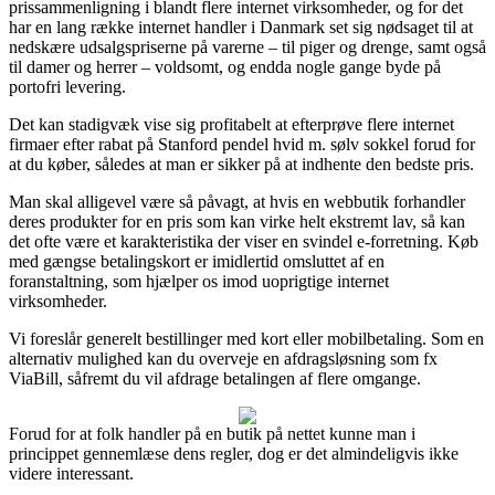
prissammenligning i blandt flere internet virksomheder, og for det
har en lang række internet handler i Danmark set sig nødsaget til at
nedskære udsalgspriserne på varerne – til piger og drenge, samt også
til damer og herrer – voldsomt, og endda nogle gange byde på
portofri levering.
Det kan stadigvæk vise sig profitabelt at efterprøve flere internet
firmaer efter rabat på Stanford pendel hvid m. sølv sokkel forud for
at du køber, således at man er sikker på at indhente den bedste pris.
Man skal alligevel være så påvagt, at hvis en webbutik forhandler
deres produkter for en pris som kan virke helt ekstremt lav, så kan
det ofte være et karakteristika der viser en svindel e-forretning. Køb
med gængse betalingskort er imidlertid omsluttet af en
foranstaltning, som hjælper os imod uoprigtige internet
virksomheder.
Vi foreslår generelt bestillinger med kort eller mobilbetaling. Som en
alternativ mulighed kan du overveje en afdragsløsning som fx
ViaBill, såfremt du vil afdrage betalingen af flere omgange.
Forud for at folk handler på en butik på nettet kunne man i
princippet gennemlæse dens regler, dog er det almindeligvis ikke
videre interessant.