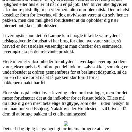
lejlighed eller hus eller til når du er på job. Den bliver uheldigvis en
tak mindre prisbillig, men ydermere ultra uproblematisk. Den mindst
kostelige form for levering vil dog utvivlsomt være at du selv henter
pakken, men den mulighed forudsætter at du opholder dig nær
internet butikkens tilholdssted.
Leveringstidspunktet på Lampe kan i nogle tilfælde være yderst
udslagsgivende forudsat vi har brug for dine nye varer straks, så
herved er det særdeles væsentligt at man checker den estimerede
leveringsdato på det relevante produkt.
Flere internet virksomheder frembyder 1 hverdags levering på flere
varer, eksempelvis Stanford pendel hvid m. sølv sokkel, som dog er
underforstået at ordren gennemføres før et besluttet tidspunkt, så de
har en chance for at nå at få pakken klar forud for at
pakkepersonalet har fri.
Flere shops på nettet lover levering uden omkostninger, men for det
meste forudsætter det at du indkøber for et fastsat beløb. Ellers må
du udse dig den mest betalelige fragttype, som ofte – uden hensyn til
om man bor ved Esbjerg, Nakskov eller Hundested – vil blive at få
dem til at bringe pakken til et afhentningssted.
Det er i dag rigtig let gængeligt for internetbrugere at lave