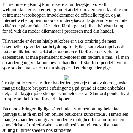
En nemmere løsning kunne være at undersøge hvorvidt
webbutikken er e-mærket, grundet at det kan være en erklæring om
at internet webshoppen imødekommer de officielle regler, og at
internet webshoppen nu og da undersøges af fagmænd som er inde i
vilkårene på området. Desuden får du genvej til en håndsrækning,
for så vidt du møder dilemmaer i processen med din handel.
Tilsvarende er det en hjælp at køber er vaks omkring de mest
essentielle regler der har betydning for købet, som eksempelvis den
byttepolitik internet selskabet garanterer. Derfor er det virkelig
essesentielt, at man permanent bibeholder sin faktura e-mail, så man
en anden gang vil kunne bevise handlen af Stanford pendel hvid m.
sølv sokkel, uanset om man shopper til en dreng eller pige.
Trustpilot forærer dig flere hæderlige genveje til at evaluere ganske
mange tidligere brugeres erfaringer og på grund af dette anbefales
det, at du kigger på e-shoppens anmeldelser af Stanford pendel hvid
m. sølv sokkel forud for at du køber.
Facebook bringer dig lige så vel uden sammenligning belejlige
genveje til at få en idé om online butikkens kundefokus. Tilmed ses
mange e-handler som giver kunderne mulighed for at udforme en
anmeldelse af ordreforløbet, som tilmed kan udnyttes til at tage
stilling til tilfredsheden hos kunderne.