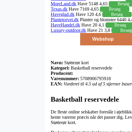
MoreLand.dk
Have 5148 4,65
Besøg
Texas.dk
Have 7169 4,65
Besøg
Haveglad.dk
Have 120 4,6
Besøg
Plantetorvet.dk
Planter og blomster 6440 4
HaveHandel.dk
Have 20 4,1
Besøg
Luxury-outdoor.dk
Have 21 3,8
Besøg
Webshop
Navn:
Støtterør kort
Kategori:
Basketball reservedele
Producent:
Varenummer:
5708906795918
EAN:
Vurderet til 4.5 ud af 5 stjerner bas
Basketball reservedele
De fleste online selskaber foreslår i øjeblik
hente varerne præcis når det passer dig. L
Støtterør kort.