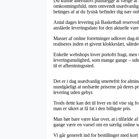
Du kunne alternativt planlægge at vælge at få
omkostningsfuld, men omvendt usædvanlig let
betinges af at du fysisk befinder dig nær on
Antal dages levering på Basketball reservede
anslåede leveringsdato for den aktuelle vare
Masser af online forretninger udlover dag-ti
realiseres inden et givent klokkeslæt, sålede
Enkelte webshops lover portofri fragt, men
leveringsmulighed, som mange gange – uden he
til et afhentningssted.
Det er i dag usædvanlig smertefrit for almin
uundgåeligt at nedsætte priserne på deres p
levering uden gebyr.
Trods dette kan det til hver en tid vise sig f
man er sikret at få fat i den billigste pris.
Man bør bare være klar over, at i tilfælde af
gange være en varsel om en uærlig online web
Vi går generelt ind for bestillinger med kor