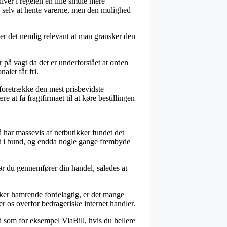
liver i regelen en lille smule mere
e selv at hente varerne, men den mulighed
 er det nemlig relevant at man gransker den
 på vagt da det er underforstået at orden
alet får fri.
foretrække den mest prisbevidste
at få fragtfirmaet til at køre bestillingen
å har massevis af netbutikker fundet det
elt i bund, og endda nogle gange frembyde
 før du gennemfører din handel, således at
virker hamrende fordelagtig, er det mange
er os overfor bedrageriske internet handler.
ud som for eksempel ViaBill, hvis du hellere