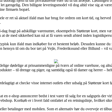
 udbragt hjem til din privatadresse eller ud til dit arbejde. Løsningen b
 gængelig. Den billigste leveringsmodel vil dog altid vise sig at vær
line firmaets bopæl.
le er ret så aktuel ifald man har brug for ordren om kort tid, og herved
.
l-dag fragt på adskillige varenumre, eksempelvis Støtterør kort, men vær
s at de med sikkerhed kan nå at få varen sendt afsted inden logistikperson
 typisk kun ifald man indkøber for et bestemt beløb. Desuden kunne du 
nsyn til om du bor tæt på Vejle, Frederikssund eller Billund – vil være 
delige dødelige at prissammenligne på tværs af online varehuse, og alts
rodukter – til drenge og piger, og samtidig også til damer og herrer – h
ordelagtigt at checke visse internet outlets efter udsalg på Støtterør kort
 at en e-shop annoncerer bedst i test varer til salg for en salgspris der 
shop. Kortkøb er i hvert fald omfattet af en retningslinje, hvilket sikr
t eller betalinger med mobilen. Som et alternativ bør du overveje et tilb