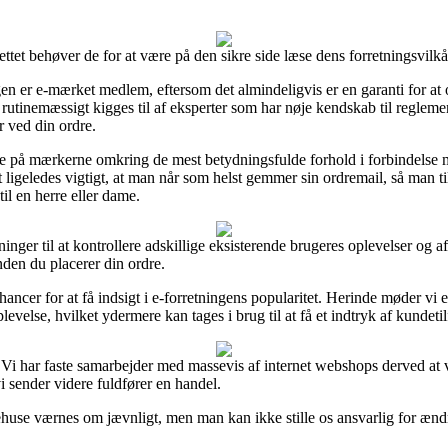
tet behøver de for at være på den sikre side læse dens forretningsvilkår,
gen er e-mærket medlem, eftersom det almindeligvis er en garanti for at 
 rutinemæssigt kigges til af eksperter som har nøje kendskab til regleme
r ved din ordre.
ppe på mærkerne omkring de mest betydningsfulde forhold i forbindelse
et ligeledes vigtigt, at man når som helst gemmer sin ordremail, så man t
il en herre eller dame.
inger til at kontrollere adskillige eksisterende brugeres oplevelser og af 
nden du placerer din ordre.
ancer for at få indsigt i e-forretningens popularitet. Herinde møder v
else, hvilket ydermere kan tages i brug til at få et indtryk af kundeti
Vi har faste samarbejder med massevis af internet webshops derved at 
i sender videre fuldfører en handel.
huse værnes om jævnligt, men man kan ikke stille os ansvarlig for ændrin