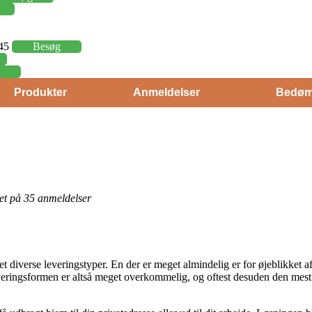
,45
Besøg
Produkter
Anmeldelser
Bedøm
eret på 35 anmeldelser
ket diverse leveringstyper. En der er meget almindelig er for øjeblikket 
everingsformen er altså meget overkommelig, og oftest desuden den mest