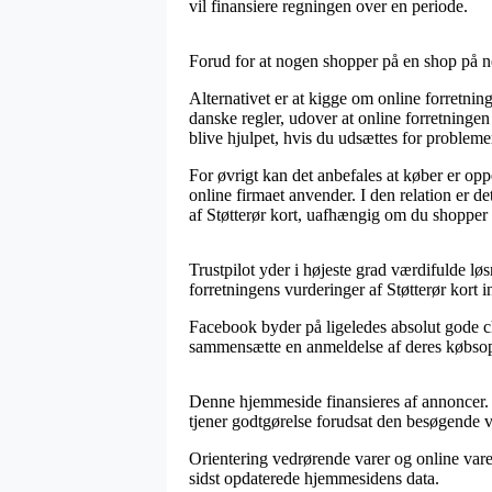
vil finansiere regningen over en periode.
Forud for at nogen shopper på en shop på net
Alternativet er at kigge om online forretnin
danske regler, udover at online forretningen
blive hjulpet, hvis du udsættes for probleme
For øvrigt kan det anbefales at køber er o
online firmaet anvender. I den relation er d
af Støtterør kort, uafhængig om du shopper t
Trustpilot yder i højeste grad værdifulde løsn
forretningens vurderinger af Støtterør kort i
Facebook byder på ligeledes absolut gode ch
sammensætte en anmeldelse af deres købsoplev
Denne hjemmeside finansieres af annoncer. 
tjener godtgørelse forudsat den besøgende v
Orientering vedrørende varer og online vare
sidst opdaterede hjemmesidens data.