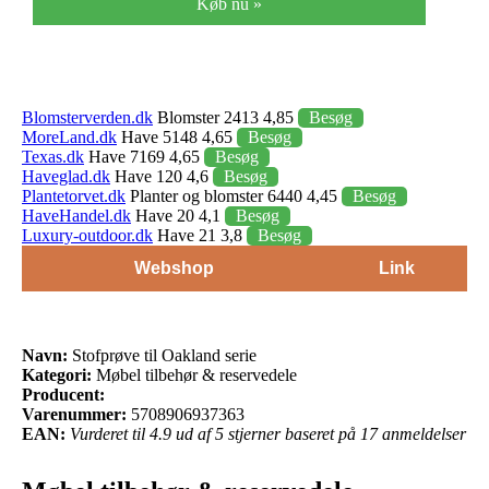
Køb nu »
Blomsterverden.dk
Blomster 2413 4,85
Besøg
MoreLand.dk
Have 5148 4,65
Besøg
Texas.dk
Have 7169 4,65
Besøg
Haveglad.dk
Have 120 4,6
Besøg
Plantetorvet.dk
Planter og blomster 6440 4,45
Besøg
HaveHandel.dk
Have 20 4,1
Besøg
Luxury-outdoor.dk
Have 21 3,8
Besøg
Webshop
Link
Navn:
Stofprøve til Oakland serie
Kategori:
Møbel tilbehør & reservedele
Producent:
Varenummer:
5708906937363
EAN:
Vurderet til 4.9 ud af 5 stjerner baseret på 17 anmeldelser