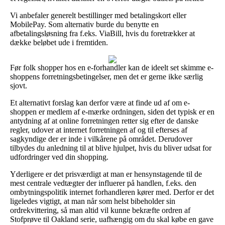
Vi anbefaler generelt bestillinger med betalingskort eller
MobilePay. Som alternativ burde du benytte en
afbetalingsløsning fra f.eks. ViaBill, hvis du foretrækker at
dække beløbet ude i fremtiden.
Før folk shopper hos en e-forhandler kan de ideelt set skimme e-
shoppens forretningsbetingelser, men det er gerne ikke særlig
sjovt.
Et alternativt forslag kan derfor være at finde ud af om e-
shoppen er medlem af e-mærke ordningen, siden det typisk er en
antydning af at online forretningen retter sig efter de danske
regler, udover at internet forretningen af og til efterses af
sagkyndige der er inde i vilkårene på området. Derudover
tilbydes du anledning til at blive hjulpet, hvis du bliver udsat for
udfordringer ved din shopping.
Yderligere er det prisværdigt at man er hensynstagende til de
mest centrale vedtægter der influerer på handlen, f.eks. den
ombytningspolitik internet forhandleren kører med. Derfor er det
ligeledes vigtigt, at man når som helst bibeholder sin
ordrekvittering, så man altid vil kunne bekræfte ordren af
Stofprøve til Oakland serie, uafhængig om du skal købe en gave