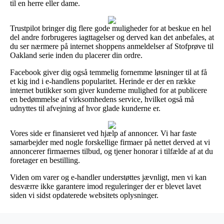
til en herre eller dame.
Trustpilot bringer dig flere gode muligheder for at beskue en hel
del andre forbrugeres iagttagelser og derved kan det anbefales, at
du ser nærmere på internet shoppens anmeldelser af Stofprøve til
Oakland serie inden du placerer din ordre.
Facebook giver dig også temmelig fornemme løsninger til at få
et kig ind i e-handlens popularitet. Herinde er der en række
internet butikker som giver kunderne mulighed for at publicere
en bedømmelse af virksomhedens service, hvilket også må
udnyttes til afvejning af hvor glade kunderne er.
Vores side er finansieret ved hjælp af annoncer. Vi har faste
samarbejder med nogle forskellige firmaer på nettet derved at vi
annoncerer firmaernes tilbud, og tjener honorar i tilfælde af at du
foretager en bestilling.
Viden om varer og e-handler understøttes jævnligt, men vi kan
desværre ikke garantere imod reguleringer der er blevet lavet
siden vi sidst opdaterede websitets oplysninger.