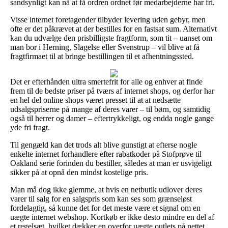
sandsynligt kan nå at få ordren ordnet før medarbejderne har fri.
Visse internet foretagender tilbyder levering uden gebyr, men
ofte er det påkrævet at der bestilles for en fastsat sum. Alternativt
kan du udvælge den prisbilligste fragtform, som tit – uanset om
man bor i Herning, Slagelse eller Svenstrup – vil blive at få
fragtfirmaet til at bringe bestillingen til et afhentningssted.
Det er efterhånden ultra smertefrit for alle og enhver at finde
frem til de bedste priser på tværs af internet shops, og derfor har
en hel del online shops været presset til at at nedsætte
udsalgspriserne på mange af deres varer – til børn, og samtidig
også til herrer og damer – eftertrykkeligt, og endda nogle gange
yde fri fragt.
Til gengæld kan det trods alt blive gunstigt at efterse nogle
enkelte internet forhandlere efter rabatkoder på Stofprøve til
Oakland serie forinden du bestiller, således at man er usvigeligt
sikker på at opnå den mindst kostelige pris.
Man må dog ikke glemme, at hvis en netbutik udlover deres
varer til salg for en salgspris som kan ses som grænseløst
fordelagtig, så kunne det for det meste være et signal om en
uægte internet webshop. Kortkøb er ikke desto mindre en del af
et regelsæt, hvilket dækker en overfor uægte outlets på nettet.