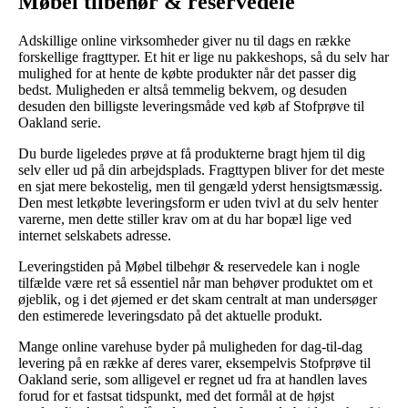
Møbel tilbehør & reservedele
Adskillige online virksomheder giver nu til dags en række
forskellige fragttyper. Et hit er lige nu pakkeshops, så du selv har
mulighed for at hente de købte produkter når det passer dig
bedst. Muligheden er altså temmelig bekvem, og desuden
desuden den billigste leveringsmåde ved køb af Stofprøve til
Oakland serie.
Du burde ligeledes prøve at få produkterne bragt hjem til dig
selv eller ud på din arbejdsplads. Fragttypen bliver for det meste
en sjat mere bekostelig, men til gengæld yderst hensigtsmæssig.
Den mest letkøbte leveringsform er uden tvivl at du selv henter
varerne, men dette stiller krav om at du har bopæl lige ved
internet selskabets adresse.
Leveringstiden på Møbel tilbehør & reservedele kan i nogle
tilfælde være ret så essentiel når man behøver produktet om et
øjeblik, og i det øjemed er det skam centralt at man undersøger
den estimerede leveringsdato på det aktuelle produkt.
Mange online varehuse byder på muligheden for dag-til-dag
levering på en række af deres varer, eksempelvis Stofprøve til
Oakland serie, som alligevel er regnet ud fra at handlen laves
forud for et fastsat tidspunkt, med det formål at de højst