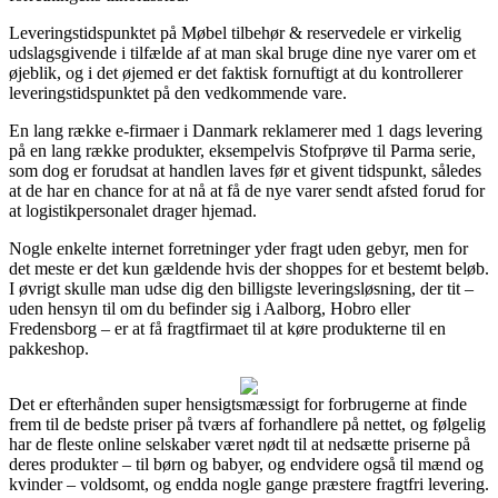
Leveringstidspunktet på Møbel tilbehør & reservedele er virkelig
udslagsgivende i tilfælde af at man skal bruge dine nye varer om et
øjeblik, og i det øjemed er det faktisk fornuftigt at du kontrollerer
leveringstidspunktet på den vedkommende vare.
En lang række e-firmaer i Danmark reklamerer med 1 dags levering
på en lang række produkter, eksempelvis Stofprøve til Parma serie,
som dog er forudsat at handlen laves før et givent tidspunkt, således
at de har en chance for at nå at få de nye varer sendt afsted forud for
at logistikpersonalet drager hjemad.
Nogle enkelte internet forretninger yder fragt uden gebyr, men for
det meste er det kun gældende hvis der shoppes for et bestemt beløb.
I øvrigt skulle man udse dig den billigste leveringsløsning, der tit –
uden hensyn til om du befinder sig i Aalborg, Hobro eller
Fredensborg – er at få fragtfirmaet til at køre produkterne til en
pakkeshop.
Det er efterhånden super hensigtsmæssigt for forbrugerne at finde
frem til de bedste priser på tværs af forhandlere på nettet, og følgelig
har de fleste online selskaber været nødt til at nedsætte priserne på
deres produkter – til børn og babyer, og endvidere også til mænd og
kvinder – voldsomt, og endda nogle gange præstere fragtfri levering.