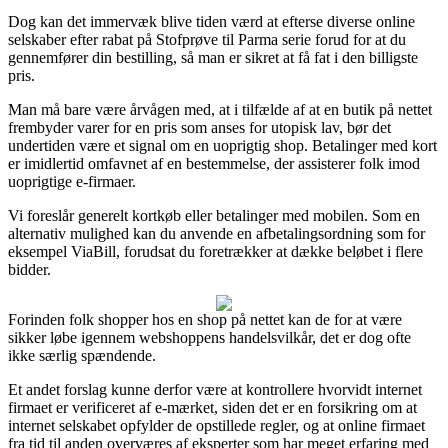
Dog kan det immervæk blive tiden værd at efterse diverse online
selskaber efter rabat på Stofprøve til Parma serie forud for at du
gennemfører din bestilling, så man er sikret at få fat i den billigste
pris.
Man må bare være årvågen med, at i tilfælde af at en butik på nettet
frembyder varer for en pris som anses for utopisk lav, bør det
undertiden være et signal om en uoprigtig shop. Betalinger med kort
er imidlertid omfavnet af en bestemmelse, der assisterer folk imod
uoprigtige e-firmaer.
Vi foreslår generelt kortkøb eller betalinger med mobilen. Som en
alternativ mulighed kan du anvende en afbetalingsordning som for
eksempel ViaBill, forudsat du foretrækker at dække beløbet i flere
bidder.
Forinden folk shopper hos en shop på nettet kan de for at være
sikker løbe igennem webshoppens handelsvilkår, det er dog ofte
ikke særlig spændende.
Et andet forslag kunne derfor være at kontrollere hvorvidt internet
firmaet er verificeret af e-mærket, siden det er en forsikring om at
internet selskabet opfylder de opstillede regler, og at online firmaet
fra tid til anden overværes af eksperter som har meget erfaring med