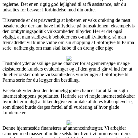
reglerne. Det er en rigtig god lejlighed til at få assistance, når du
udsættes for besvær i forbindelse med din ordre.
Tilsvarende er det prisværdigt at køberen er vaks omkring de mest
basale regler der kan have indflydelse på transaktionen, eksempelvis
den ombytningspolitik virksomheden tilbyder. Her er det også
vigtigt, at man stadigvæk beholder ens e-mail kvittering, så man
fremadrettet vil kunne vidne om sin shopping af Stofprøve til Parma
serie, uafhængig om man skal købe til en dreng eller pige.
Trustpilot yder adskillige pæne chancer for at gennemsøge mange
eksisterende kunders evalueringer og af den grund går vi ind for, at
du efterforsker online virksomhedens vurderinger af Stofprøve til
Parma serie før du lægger din bestilling.
Facebook yder desuden temmelig gode chancer for at få indsigt i
internet shoppens popularitet. Herinde ser vi nogle internet selskaber
hvor det er muligt at tilkendegive en omtale af deres købsoplevelse,
som tilmed burde drages fordel af til vurdering af hvor glade
kunderne er.
Denne hjemmeside finansieres af annonceindtægter. Vi arbejder
sammen med masser af online selskaber hvori vi promoverer deres