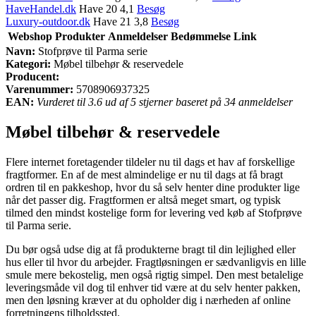
HaveHandel.dk
Have 20 4,1
Besøg
Luxury-outdoor.dk
Have 21 3,8
Besøg
Webshop
Produkter
Anmeldelser
Bedømmelse
Link
Navn:
Stofprøve til Parma serie
Kategori:
Møbel tilbehør & reservedele
Producent:
Varenummer:
5708906937325
EAN:
Vurderet til 3.6 ud af 5 stjerner baseret på 34 anmeldelser
Møbel tilbehør & reservedele
Flere internet foretagender tildeler nu til dags et hav af forskellige
fragtformer. En af de mest almindelige er nu til dags at få bragt
ordren til en pakkeshop, hvor du så selv henter dine produkter lige
når det passer dig. Fragtformen er altså meget smart, og typisk
tilmed den mindst kostelige form for levering ved køb af Stofprøve
til Parma serie.
Du bør også udse dig at få produkterne bragt til din lejlighed eller
hus eller til hvor du arbejder. Fragtløsningen er sædvanligvis en lille
smule mere bekostelig, men også rigtig simpel. Den mest betalelige
leveringsmåde vil dog til enhver tid være at du selv henter pakken,
men den løsning kræver at du opholder dig i nærheden af online
forretningens tilholdssted.