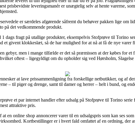
kterne leveret til din lejlighed eller til når du er på job. Fragtløsninge
st prisbevidste leveringsmanér er unægtelig selv at hente varerne, som 
 hjemsted.
servedele er særdeles afgørende såfremt du behøver pakken lige om lidt,
dato på det vedkommende produkt.
 til 1 dags fragt på utallige produkter, eksempelvis Stofprøve til Torino
d et givent klokkeslæt, så de har mulighed for at nå at få de nye varer fik
en gebyr, men i mange tilfælde er det så præmissen at der købes for et fa
vilket oftest – ligegyldigt om du opholder sig ved Hørsholm, Slagelse ell
ennesker at lave prissammenligning fra forskellige netbutikker, og af den
erne – til piger og drenge, samt til damer og herrer – helt i bund, og en
erprøve et par internet handler efter udsalg på Stofprøve til Torino serie
est attraktive pris.
af at en online shop annoncerer varer til en udsalgspris som kan ses so
virksomhed. Kortbestillinger er i hvert fald omfattet af en ordning, der 