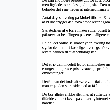
Du kan endvidere beslutte dig for at få produ
men ligeledes særdeles gnidningsløs. Den me
befinder dig i nærheden af internet firmaets
Antal dages levering på Møbel tilbehør & re
at vi undersøger den forventede leverings
Størstedelen af e-forretninger stiller udsigt
påkrævet at bestillingen placeres tidligere en
En hel del online selskaber yder levering ud
sig for den mindst kostelige leveringsmåde, h
levere pakken til et afhentningssted.
Det er jo ualmindeligt let for almindelige m
tvunget til at presse prisniveauet på produkt
omkostninger.
Derfor kan det trods alt være gunstigt at eft
man er på den sikre side med at få fat i den m
Du bør alligevel ikke glemme, at i tilfælde 
tilfælde være et bevis på en uærlig internet 
handler.