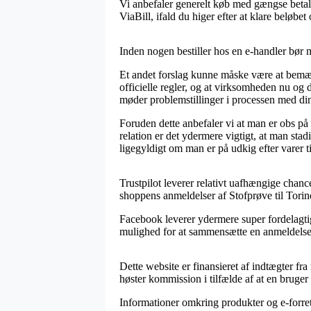
Vi anbefaler generelt køb med gængse betal
ViaBill, ifald du higer efter at klare beløbet
Inden nogen bestiller hos en e-handler bør 
Et andet forslag kunne måske være at bemær
officielle regler, og at virksomheden nu og 
møder problemstillinger i processen med di
Foruden dette anbefaler vi at man er obs på
relation er det ydermere vigtigt, at man sta
ligegyldigt om man er på udkig efter varer ti
Trustpilot leverer relativt uafhængige chanc
shoppens anmeldelser af Stofprøve til Torin
Facebook leverer ydermere super fordelagtig
mulighed for at sammensætte en anmeldelse af
Dette website er finansieret af indtægter fr
høster kommission i tilfælde af at en bruger
Informationer omkring produkter og e-forretn