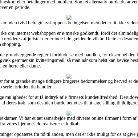
ingskort eller betalinger med mobilen. Som et alternativ burde du anve
 over en periode.
man uden tvivl betragte e-shoppens betingelser, men det er tit ikke vid
ke om internet webshoppen er e-mærke godkendt, fordi det almindeligvi
da revideres af jurister der er inde i de gældende vilkår. Dette er desu
n shopping.
 de grundlæggende regler i forbindelse med handlen, for eksempel den 
digvæk gemmer sin kvitteringsmail, så man når som helst kan bevise bestil
l en herre eller dame.
er for at granske mange tidligere brugeres bedømmelser og herved er det 
o serie forinden du handler.
e muligheder for at få indtryk af e-firmaets kundetilfredshed. Derudov
 deres køb, som desuden burde benyttes til at tage stilling til tidligere
a reklamer. Vi har et tæt samarbejde med diverse online firmaer i form af 
 fra vores hjemmeside realiserer et indkøb.
inger opdateres fra tid til anden, men det er ikke muligt for os at give