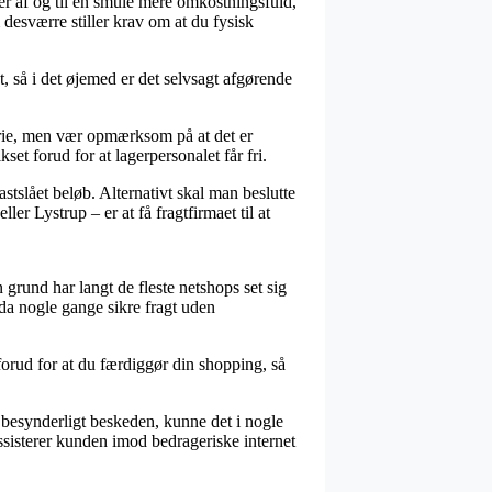
n er af og til en smule mere omkostningsfuld,
desværre stiller krav om at du fysisk
 så i det øjemed er det selvsagt afgørende
 serie, men vær opmærksom på at det er
set forud for at lagerpersonalet får fri.
stslået beløb. Alternativt skal man beslutte
er Lystrup – er at få fragtfirmaet til at
 grund har langt de fleste netshops set sig
dda nogle gange sikre fragt uden
 forud for at du færdiggør din shopping, så
m besynderligt beskeden, kunne det i nogle
assisterer kunden imod bedrageriske internet