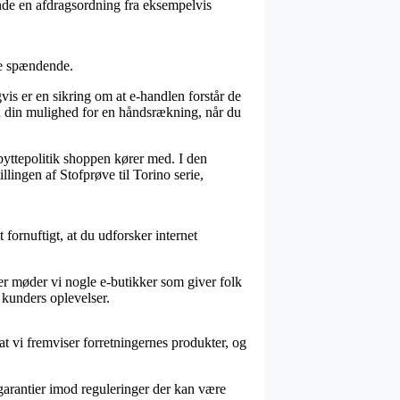
nde en afdragsordning fra eksempelvis
ere spændende.
s er en sikring om at e-handlen forstår de
den din mulighed for en håndsrækning, når du
byttepolitik shoppen kører med. I den
lingen af Stofprøve til Torino serie,
fornuftigt, at du udforsker internet
er møder vi nogle e-butikker som giver folk
 kunders oplevelser.
at vi fremviser forretningernes produkter, og
 garantier imod reguleringer der kan være