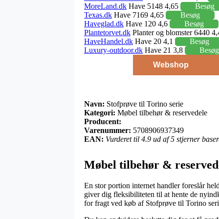
MoreLand.dk
Have 5148 4,65
Besøg
Texas.dk
Have 7169 4,65
Besøg
Haveglad.dk
Have 120 4,6
Besøg
Plantetorvet.dk
Planter og blomster 6440 4
HaveHandel.dk
Have 20 4,1
Besøg
Luxury-outdoor.dk
Have 21 3,8
Besøg
Webshop
Navn:
Stofprøve til Torino serie
Kategori:
Møbel tilbehør & reservedele
Producent:
Varenummer:
5708906937349
EAN:
Vurderet til 4.9 ud af 5 stjerner bas
Møbel tilbehør & reserved
En stor portion internet handler foreslår hel
giver dig fleksibiliteten til at hente de nyin
for fragt ved køb af Stofprøve til Torino seri